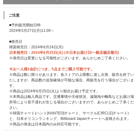
ご注意
■予約販売開始日時
2024年5月27日(月)11:00～
■発売日
韓国発売日：2024年6月24日(月)
日本発売日：2024年6月25日(火) (※日本お届け日/一般店舗店着日)
先着特典：抽選特典応募エントリーカード
※発売日は変更になる可能性がございます。あらかじめご了承ください。
※CD1枚につき1枚／2形態セット1点につき2枚差し上げます。
※「抽選特典応募エントリーカード」は商品と同梱してお送りいたします。
※お一人様1会計につき、5点までご購入可能です。
※抽選特典の賞品内容、応募詳細につきましては後日発表いたします。
（2
※商品は数に限りがあります。各ストアの上限数に達し次第、販売を終了い
024/6/3 更新）
たしますが、商品数の追加確保が可能な場合、再販売を行う場合がございま
※特典は先着です。無くなり次第、予告なく終了になります。
す。
※商品は2024年6月25日(火)より順次お届け予定です。
発売記念イベント2：発売記念イベント応募エントリーカードコース
※本商品は輸入商品です。交通事情や天候状況、遠隔地や離島などお届け場
イベントの詳細、応募期間は下記よりご確認ください。
所等により若干遅れが生じる場合がございますので、あらかじめご了承くだ
https://www.universal-music.co.jp/tws/news/2024-06-02/
さい。
※必ず、お届け予定日と応募スケジュールをご自身でご確認の上、ご注文く
※韓国チャート(ハント[HANTEO]チャート、サークル[CIRCLE]チャート)
ださい。
と、日本オリコンランキング、Billboard Japanチャートへ反映されます。
※商品の発送は日本国内のみ対応可能です。