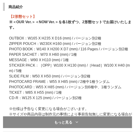
商品紹介
【2形態セット】
※＜OUR Ver.＞＜NOW Ver.＞を各1枚ずつ、2形態セットでお届けいたしま
す。
OUTBOX：W165 X H235 X D16 (mm) / バージョン別2種
ZIPPER POUCH：W230X H160 (mm) / バージョン別2種
PHOTO BOOK：W140 X H200 X D7 (mm) / 116 Pages / バージョン別2種
PAPER SACHET：W70 X H60 (mm) / 1種
MESSAGE：W90 X H110 (mm) / 1種
STICKER PACK：［OPP］W100 X H130 (mm) /［Head］W100 X H40 (m
m) / 5種
SLIDE FILM：W50 X H50 (mm) / バージョン別2種
PHOTOCARD FRAME：W55 X H85 (mm) / 2種中1種ランダム
PHOTOCARD：W55 X H85 (mm) / バージョン別6種中、1種ランダム
TICKET：W85 X H55 (mm) / 1種
CD-R：W125 X 125 (mm) / バージョン別2種
※仕様は予告なく変更になる場合がございます。
※サイズや商品内容は制作元の事情により事前告知無しに変更になる場合が
ございます。あらかじめご了承ください。
もっと見る