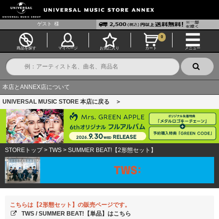
ゲスト
様
0
商品を探す
マイページ
お気に入り
カート
メニュー
本店とANNEX店について
UNIVERSAL MUSIC STORE 本店に戻る ＞
STOREトップ
>
TWS
>
SUMMER BEAT!【2形態セット】
こちらは【2形態セット】の販売ページです。
TWS / SUMMER BEAT!【単品】はこちら