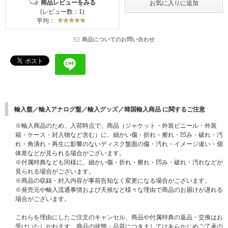
商品レビューをみる
(レビュー数：1)
平均：
商品についてのお問い合わせ
輸入盤／輸入アナログ盤／輸入グッズ／韓国輸入商品 に関するご注意
※輸入商品のため、入荷時点で、商品（ジャケット・外装ビニール・外装
箱・ケース・封入物など含む）に、細かい傷・折れ・擦れ・凹み・破れ・汚
れ・角潰れ・再生に影響のないディスク盤面の傷・汚れ・イメージ違い・個
体差などが見られる場合がございます。
※付属特典なども同様に、細かい傷・折れ・擦れ・凹み・破れ・汚れなどが
見られる場合がございます。
※商品の収録・封入内容が事前告知なく変更になる場合がございます。
※発売元や輸入流通事情および天候など様々な理由で商品のお届けが遅れる
場合がございます。
これらを理由にしたご注文のキャンセル、商品や付属特典の返品・交換はお
受けいたしかねます。商品の状態・品質につきましてはあらかじめご了承の