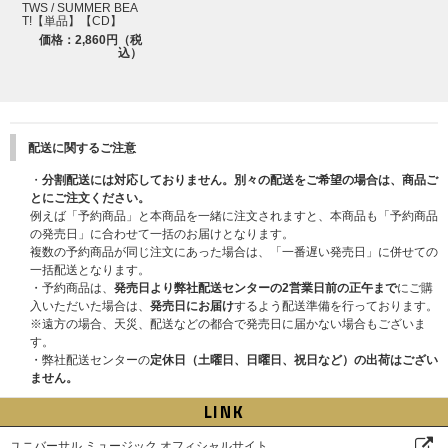
TWS / SUMMER BEA
T!【単品】【CD】
価格：2,860円（税
込）
配送に関するご注意
・
分割配送には対応しておりません。別々の配送をご希望の場合は、商品ご
とにご注文ください。
例えば「予約商品」と本商品を一緒に注文されますと、本商品も「予約商品
の発売日」に合わせて一括のお届けとなります。
複数の予約商品が同じ注文にあった場合は、「一番遅い発売日」に併せての
一括配送となります。
・予約商品は、
発売日より弊社配送センターの2営業日前の正午まで
にご購
入いただいた場合は、
発売日にお届け
するよう配送準備を行っております。
※遠方の場合、天災、配送などの都合で発売日に届かない場合もございま
す。
・弊社配送センターの
定休日（土曜日、日曜日、祝日など）の出荷はござい
ません。
LINK
ユニバーサル ミュージック オフィシャルサイト