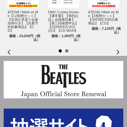
&TEAM / Mark on M
OWV / Lovey-Dovey
&TEAM / Mark on M
e【12形態セット】
【通常盤】【個別お
e【3形態セット】
【全員お見送り会参
話し会抽選対象】
【SHOWCASE応募
加券付き】【先着予
【第三回抽選申込】
商品】【CD】
約対象商品】【C
【2026年8月16日
価格：7,120円（税
D】
(日)】【CD MAXI】
込）
価格：24,040円（税
価格：1,400円（税
込）
込）