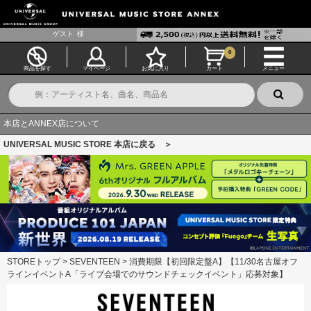
ゲスト
様
0
商品を探す
マイページ
お気に入り
カート
メニュー
本店とANNEX店について
UNIVERSAL MUSIC STORE 本店に戻る ＞
STOREトップ
>
SEVENTEEN
>
消費期限【初回限定盤A】【11/30名古屋オフ
ラインイベントA「ライブ会場でのサウンドチェックイベント」応募対象】