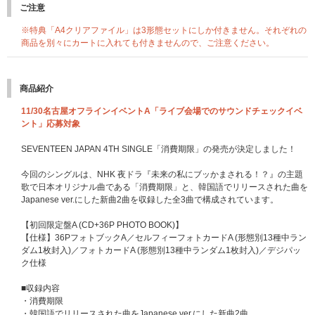
ご注意
※特典「A4クリアファイル」は3形態セットにしか付きません。それぞれの
商品を別々にカートに入れても付きませんので、ご注意ください。
商品紹介
11/30名古屋オフラインイベントA「ライブ会場でのサウンドチェックイベ
ント」応募対象
SEVENTEEN JAPAN 4TH SINGLE「消費期限」の発売が決定しました！
今回のシングルは、NHK 夜ドラ『未来の私にブッかまされる！？』の主題
歌で日本オリジナル曲である「消費期限」と、韓国語でリリースされた曲を
Japanese ver.にした新曲2曲を収録した全3曲で構成されています。
【初回限定盤A (CD+36P PHOTO BOOK)】
【仕様】36PフォトブックA／セルフィーフォトカードA (形態別13種中ラン
ダム1枚封入)／フォトカードA (形態別13種中ランダム1枚封入)／デジパッ
ク仕様
■収録内容
・消費期限
・韓国語でリリースされた曲をJapanese ver.にした新曲2曲