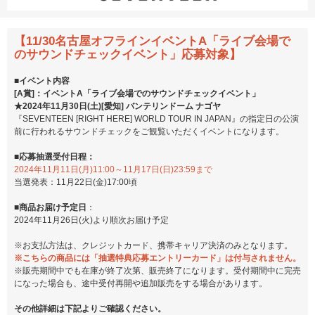
【11/30名古屋オフラインイベントA「ライブ会場で
のサウンドチェックイベント」応募対象】
■イベント内容
[A賞]：イベントA「ライブ会場でのサウンドチェックイベント」
★2024年11月30日(土)[愛知] バンテリンドーム ナゴヤ
『SEVENTEEN [RIGHT HERE] WORLD TOUR IN JAPAN』の指定日の公演
前に行われるサウンドチェックをご観覧いただくイベントになります。
■応募抽選受付日程：
2024年11月11日(月)11:00～11月17日(日)23:59まで
当選発表：11月22日(金)17:00頃
■商品お届け予定日
：
2024年11月26日(火)より順次お届け予定
※お支払方法は、クレジットカード、携帯キャリア決済のみとなります。
※こちらの商品には「抽選特典応募エントリーカード」は付与されません。
※販売期間中でも在庫が終了次第、販売終了になります。受付期間中に完売
になった場合も、途中受付再開や追加販売をする場合があります。
その他詳細は下記よりご確認ください。