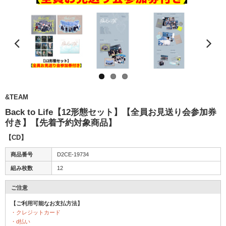
&TEAM
Back to Life【12形態セット】【全員お見送り会参加券
付き】【先着予約対象商品】
【CD】
商品番号
D2CE-19734
組み枚数
12
ご注意
【ご利用可能なお支払方法】
・クレジットカード
・d払い