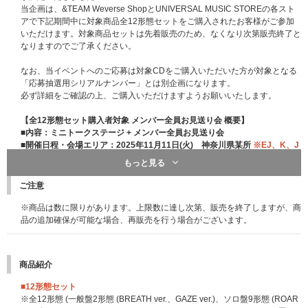
※特典の絵柄は後日お知らせいたします。
当企画は、&TEAM Weverse ShopとUNIVERSAL MUSIC STOREの各スト
アで下記期間中に対象商品全12形態セットをご購入されたお客様がご参加
いただけます。対象商品セットは先着販売のため、なくなり次第販売終了と
なりますのでご了承ください。
なお、当イベントへのご応募は対象CDをご購入いただいた方が対象となる
「応募抽選用シリアルナンバー」とは別企画になります。
必ず詳細をご確認の上、ご購入いただけますようお願いいたします。
【全12形態セット購入者対象 メンバー全員お見送り会 概要】
■内容：ミニトークステージ + メンバー全員お見送り会
■開催日程・会場エリア：2025年11月11日(火) 神奈川県某所
※EJ、K、J
Oの振替イベントは2026年4月4日(土)の実施となりました。
もっと見る
※対象の全12形態セット購入者には商品と同梱で「整理番号付きイベント
UNIVERSAL MUSIC STORE 限定特典：フォトカード9枚セット(全9種)
参加券」を全員にお渡しいたします。
ソロ盤 計9形態セット購入特典となります。
ご注意
※本イベントは、「整理番号付きイベント参加券」をイベント当日にお持ち
※&TEAM Weverse ShopとUNIVERSAL MUSIC STOREの特典絵柄は異な
の方のみご参加可能です。
※商品は数に限りがあります。上限数に達し次第、販売を終了しますが、商
ります。
※メンバー全員お見送り会は全5部(&TEAM Weverse Shop購入者対象全2部
品の追加確保が可能な場合、再販売を行う場合がございます。
※9形態セットを1セットにつき特典を1セット差し上げます。
＋UNIVERSAL MUSIC STORE購入者対象全3部)を予定しております。
※イベント対象商品の12形態セットは1セットにつき特典を1セット差し上
※各SHOP対象の部において、購入者が参加する部はランダムとなります。
げます。
参加者にお届けする「整理番号付きイベント参加券」に記載いたしますので
※特典は先着です。無くなり次第終了となります。
商品紹介
ご自身の対象の部を必ずご確認いただき当日参加願います。
※特典の絵柄は後日お知らせいたします。
※「整理番号付きイベント参加券」に記載の部、時間以外へのご参加はでき
■12形態セット
ません。
※全12形態 (一般盤2形態 (BREATH ver.、GAZE ver.)、ソロ盤9形態 (ROAR
※お見送り会会場、開催時間、集合時間他、詳細は商品と共に参加者の方に