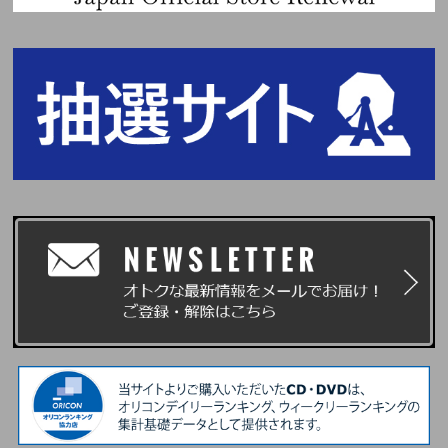
ト中止・途中終了の場合も条件は変わりません。あらかじめご了承くださ
③メンバー全員リレー式オンライントーク (K、JO以外のメンバー7名での
い。
実施となります)
・天候やトラブル、アーティストの都合により、やむをえずイベントが中止
※全てK、JOは不参加となり、その他7名での実施となります。
またはメンバーが変更または欠席になる場合がございます。また、イベント
※①、②はメンバー選択可能です。
の日程・内容が都合により変更になる場合がございます。あらかじめご了承
ください。その場合も返金などの対応はございません。
●開催日程
・会場までの交通費・宿泊費等はお客様ご自身のご負担になり、CD商品の
2026年3月1日(日)
→2026年3月21日(土)
払い戻しや返金等も一切行いません。万が一、イベントが中止や途中終了に
※2025/11/27更新：開催日程が変更となりました。
なった場合も条件は変わりません。
※各部の受付時間、開始時間、エントリー期間も変更となっております。各
・イベント内容に関するお問い合わせにはお答えできません。
賞品の詳細該当メンバーオンラインイベント(抽選)ページより必ずご確認く
・本イベントに関する開催施設へのお問い合わせはご遠慮ください。
ださい。
ご注文前に必ず下記のページより、イベントおよびイベントの参加方法の詳
●特典会内容
細をご確認ください。
①メンバー個別オンラインサイン会
https://www.universal-music.co.jp/andteam/news/2025-09-04-3/
②メンバー個別オンライントーク
※K、JOのみの参加となりその他メンバーの参加はございません。
※①、②はメンバー選択可能です。
■プレゼント企画
●プレゼント内容：メンバー全員サイン入り告知ポスター
※本イベントは、応募抽選方式です。上記スケジュールを必ずご確認くださ
い。
※各回の締切間近などの時間帯によっては、応募画面に繋がりにくい場合が
ございます。余裕を持ってご応募ください。