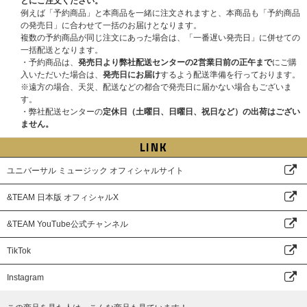
※「整理番号付きイベント参加券」は各ストアお1人様1枚までのお渡しと
とにご注文ください。
【1回目】2025年10月28日(火)11:00～11月3日(月)10:59 当落発表：11月6
なります。イベント当日、同一ストアの「整理番号付きイベント参加券」を
例えば「予約商品」と本商品を一緒に注文されますと、本商品も「予約商品
日(木)18:00頃
複数枚お持ちの場合、2枚目以降は無効となります。
の発売日」に合わせて一括のお届けとなります。
【2回目】2025年11月3日(月)11:00～11月11日(火)10:59 当落発表：11月1
※同一人物による複数の会員登録は禁止です。複数アカウントでのイベント
複数の予約商品が同じ注文にあった場合は、「一番遅い発売日」に併せての
4日(金)18:00頃
参加が発覚した際は不正行為とみなしイベントの参加をお断りさせていただ
一括配送となります。
※オフラインイベント愛知会場は2回目で最終応募になります。
く場合がございます。
・予約商品は、
発売日より弊社配送センターの2営業日前の正午まで
にご購
【3回目】2025年11月11日(火)11:00～11月25日(火)10:59 当落発表：11月
※「【12形態セット】【全員お見送り会参加券付き】【先着予約対象商
入いただいた場合は、
発売日にお届け
するよう配送準備を行っております。
28日(金)18:00頃
品】」も各ストア特典・応募抽選用シリアルナンバーの対象になります。
※遠方の場合、天災、配送などの都合で発売日に届かない場合もございま
※オフラインイベント京都会場、オンラインイベント、サイン入り告知ポス
※商品のお届け予定日は、購入された販売サイトで、ご確認ください。
す。
タープレゼントは3回目で最終応募になります。
※発売日の異なる商品と一緒にご注文されると、発売日の遅い商品に併せて
・弊社配送センターの
定休日（土曜日、日曜日、祝日など）の出荷はござい
【4回目】2025年11月25日(火)11:00～2026年1月13日(火)10:59 当落発
一括でのお届けになりますのでご注意ください。
ません。
表：2026年1月16日(金)18:00頃
※商品や「整理番号付きイベント参加券」が届かない、受け取れない等の理
LINK
由を含め、いかなる場合もご注文のキャンセルや商品代金の返金はできませ
■メンバーオフラインイベント(各会場でメンバーに直接会えるイベントにご
んので、あらかじめご了承ください。
参加いただけます)
ユニバーサル ミュージック オフィシャルサイト
●特典会内容
■イベント当日に必要なもの
①ミニトークステージ + メンバー個別トーク & ハイタッチ会
&TEAM 日本版 オフィシャルX
「整理番号付きイベント参加券」 : 商品と同梱でお届けいたします。
②ミニトークステージ + メンバー個別2ショット撮影会(スマートフォン使
※本企画は「整理番号付きイベント参加券」を当日お持ちの方のみご参加可
用)
能です。
&TEAM YouTube公式チャンネル
③メンバー全員プレミアムサイン会(ミニトーク & 撮影会)
※お見送り会開催時間、集合時間他、詳細は商品と共に参加者の方にお届け
④ミニトークステージ + メンバー全員お渡し会
する「整理番号付きイベント参加券」に記載いたします。券面に記載の内容
TikTok
※①、②はメンバー選択可能です。
を必ずご確認いただき当日ご参加願います。
※全会場で、特典会の内容は同じとなります。
※販売サイト毎に「整理番号付きイベント参加券」に記載の内容が異なりま
Instagram
※③、④はメンバー全員とお客様1名のグリーティングではございません。
す。
※イベント当日は「整理番号付きイベント参加券」に記載されている番号順
●開催日程