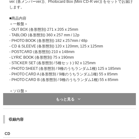
ver. (各メンバーver.))、Photocard Box (Mini CD-R ver.)) をセットでお届け
お届けする「整理番号付きイベント参加券」に記載いたします。券面に記載
します。
の内容を必ずご確認いただき当日ご参加願います。
※「整理番号付きイベント参加券」を紛失された場合は、いかなる理由にお
■商品内容
いても再発行はできかねます。お届けからイベント当日までこちらの「整理
＜一般盤＞
番号付きイベント参加券」は大切に保管ください。
- OUT BOX (各形態別) 271 x 205 x 25mm
- TABLOID (各形態別) 360 x 257 mm / 12p
■イベント応募対象商品
- PHOTO BOOK (各形態別) 182 x 257mm / 48p
&TEAM KR 1st Mini Album 'Back to Life'
- CD & SLEEVE (各形態別) 120 x 120mm, 125 x 125mm
・Back to Life【12形態セット】【全員お見送り会参加券付き】【先着予約
- POSTCARD (各形態別) 210 x 148mm
対象商品】
UNIVERSAL MUSIC STORE 限定特典：ロゴネックストラップ
- LYRIC BOOK (各形態別) 75 x 190mm
※一般盤2形態＋ソロ盤9形態＋Photocard Boxの全12形態セットとなりま
ソロ盤 計9形態セット購入特典となります。
- STICKER SET (各形態別 / 5種セット) 92 x 125mm
す。
&TEAM Weverse ShopとUNIVERSAL MUSIC STOREの特典絵柄は異なり
- PHOTO SHEET (各形態別 / 9種のうちランダム1種) 125 x 185mm
※全12形態セットを1セットご購入で、「整理番号付きイベント参加券」1
ます。
- PHOTO CARD A (各形態別 / 9種のうちランダム1種) 55 x 85mm
枚を必ずプレゼントいたします。
※9形態セットを1セットにつき特典を1点差し上げます。
- PHOTO CARD B (各形態別 / 9種のうちランダム1種) 55 x 85mm
※イベント対象商品の12形態セットは1セットにつき1点差し上げます。
※必ず「【12形態セット】【全員お見送り会参加券付き】【先着予約対象
※特典は先着です。無くなり次第終了となります。
＜ソロ盤＞
商品】」を選択してご購入ください。その他の商品をご購入いただいても当
※特典の絵柄は後日お知らせいたします。
- OUT BOX (各形態別) 130 x 155 x 9.5mm
もっと見る
イベントの対象にはなりません。
- POSTCARD SET (各形態別 / 5種セット) 110 x 150mm
※全12形態セット購入が参加条件となります。満たさない場合の参加はで
- LYRIC PAPER (9形態共通) 330 x 412.5mm
きませんのでご注意ください。
- CD & SLEEVE (9形態共通) 120 x 120mm, 125 x 125mm
※「【12形態セット】【全員お見送り会参加券付き】【先着予約対象商
- BOOKMARK (各形態別) 45 x 100mm
収録内容
品】」は各ストアお一人様1回限り1セットまでの購入となります。
- PHOTO CARD A (各形態別 / 3種のうちランダム1種) 55 x 85mm
- PHOTO CARD B (9形態共通 / 9種のうちランダム1種) 55 x 85mm
■先着販売期間
CD
2025年9月5日(金)18:00～9月9日(火)10:59
※完売次第終了※