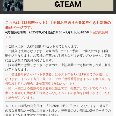
こちらは【12形態セット】【全員お見送り会参加券付き】対象の
商品ページです。
■先着販売期間：2025年9月5日(金)18:00～9月9日(火)10:59
※完売次第終
了※
・ご購入はお一人様1回限り1セットまでとなります。
・ご購入は先着となります。対象商品1セットご予約・ご購入につき1口自
動申込となります。お客様の応募のお手続きなどは必要ございません。定員
に達し次第予約受付を終了します。
・販売枠数には限りがございますので、上記期間中でも枠に達し次第、販売
終了となります。
・「整理番号付きイベント参加券」は各ストアお1人様1枚までのお渡しと
なります。イベント当日、同一ストアの「整理番号付きイベント参加券」を
複数枚お持ちの場合、2枚目以降は無効となります。
・同一人物による複数の会員登録は禁止です。複数アカウントでのイベント
参加が発覚した際は不正行為とみなしイベントの参加をお断りさせていただ
く場合がございます。
※こちらの商品の発売日は、「2025年10月29日(水)」となります。発売日
の異なる商品と一緒にご注文されると、発売日の遅い商品に併せて一括での
お届けになりますのでご注意ください。