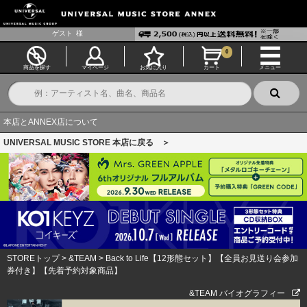
ゲスト
様
0
商品を探す
マイページ
お気に入り
カート
メニュー
本店とANNEX店について
UNIVERSAL MUSIC STORE 本店に戻る ＞
STOREトップ
>
&TEAM
>
Back to Life【12形態セット】【全員お見送り会参加
券付き】【先着予約対象商品】
&TEAM バイオグラフィー