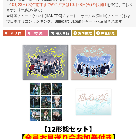
※
10月23日(木)午前中までのご注文は10月28日(火)のお届け
を予定しており
ます(一部地域を除く)。
★韓国チャート(ハント[HANTEO]チャート、サークル[Circle]チャート)およ
び日本オリコンランキング、Billboard Japanチャートへ反映されます。