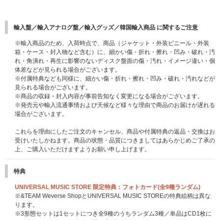
輸入盤／輸入アナログ盤／輸入グッズ／韓国輸入商品 に関するご注意
※輸入商品のため、入荷時点で、商品（ジャケット・外装ビニール・外装
箱・ケース・封入物など含む）に、細かい傷・折れ・擦れ・凹み・破れ・汚
れ・角潰れ・再生に影響のないディスク盤面の傷・汚れ・イメージ違い・個
体差などが見られる場合がございます。
※付属特典なども同様に、細かい傷・折れ・擦れ・凹み・破れ・汚れなどが
見られる場合がございます。
※商品の収録・封入内容が事前告知なく変更になる場合がございます。
※発売元や輸入流通事情および天候など様々な理由で商品のお届けが遅れる
場合がございます。
これらを理由にしたご注文のキャンセル、商品や付属特典の返品・交換はお
受けいたしかねます。商品の状態・品質につきましてはあらかじめご了承の
上、ご購入いただけますようお願い申し上げます。
特典
UNIVERSAL MUSIC STORE 限定特典：フォトカード(全9種ランダム)
※&TEAM Weverse ShopとUNIVERSAL MUSIC STOREの特典絵柄は異な
ります。
※3形態セットは1セットにつき全9種のうちランダム3種／単品はCD1枚に