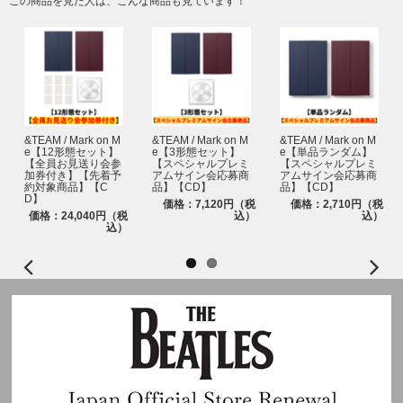
この商品を見た人は、こんな商品も見ています！
でのご案内となります。整理番号はランダムとなります。
【愛知】2025年11月23日(日・祝)
※「整理番号付きイベント参加券」に記載されている部の「メンバー全員お
【京都】2025年12月7日(日)
見送り会」にご参加いただけます。記載されている以外の部へのご参加はで
※2025/11/27更新：メンバー EJの12月7日(日) 各種発売記念イベント参加
きません。
見合わせにより2026年2月14日(土)にEJのみ振替イベントを実施いたしま
※「整理番号付きイベント参加券」に記載されている各部の集合時間に遅れ
す。
た場合、ご参加はできませんのでご注意ください。
詳細はこちら：
https://www.andteam-official.jp/posts/news/yzbqav
※「整理番号付きイベント参加券」を紛失された場合は、いかなる理由にお
【神奈川】2026年2月11日(水・祝)
いても再発行はできかねます。お届けからイベント当日までこちらの「整理
番号付きイベント参加券」は大切に保管ください。
■メンバーオンラインイベント(オンライン上でサイン会やトーク会にご参加
&TEAM / Mark on M
&TEAM / Mark on M
&TEAM / Mark on M
e【12形態セット】
e【3形態セット】
e【単品ランダム】
いただけます)
■イベントに関する注意事項
【全員お見送り会参
【スペシャルプレミ
【スペシャルプレミ
※2025/10/24更新：メンバーオンラインイベントはK、JOは不参加予定と
加券付き】【先着予
アムサイン会応募商
アムサイン会応募商
・本イベントは、ユニバーサルミュージック合同会社(UNIVERSAL MUSIC
約対象商品】【C
品】【CD】
品】【CD】
なっておりましたが、下記記載の通りK、JOのみ別日＜2026年3月1日(日)
LLC)、株式会社HYBE JAPAN、WEVERSE JAPAN株式会社の間で、受付時
D】
価格：7,120円（税
価格：2,710円（税
＞で個別オンラインサイン会および個別オンライントーク会を実施させてい
に取得した情報(個人情報を含む)を相互に使用させていただきます。あらか
価格：24,040円（税
込）
込）
ただきます。
込）
じめご了承ください。
※2025/11/27更新：メンバーオンラインイベントはK、JOのみ＜2026年3月
・参加権利のご家族・ご友人を含めた第三者への転売、譲渡は固く禁止いた
1日(日)＞の日程が＜2026年3月21日(土)＞に変更となりました。
します。また、偽造・複製等の不正は犯罪です。発覚した場合は、今後のイ
詳細はこちら：
https://www.andteam-official.jp/posts/news/tzfvdw
ベントへのご参加をお断りいたします。CD商品の払戻しや返金等も一切行
いません。悪質な場合は警察に通報いたします。お客様間での盗難・トラブ
※2025年12月13日(土)はK、JO以外のその他7名での実施となります。
ル・チケット詐欺・その他事故等、一切責任を負いかねます。
・未成年の方は保護者の方の同意を得た上でご購入・ご参加ください。未成
●開催日程
年の方がご購入・ご参加された場合は、保護者の方の同意を得たものとみな
2025年12月13日(土)
します。また、保護者の方に同意を得られない場合は、イベントへのご参加
●特典会内容
はご遠慮ください。
①メンバー個別オンラインサイン会
その場合においてもCD商品の払い戻しや返金等も一切行いません。イベン
②メンバー個別オンライントーク