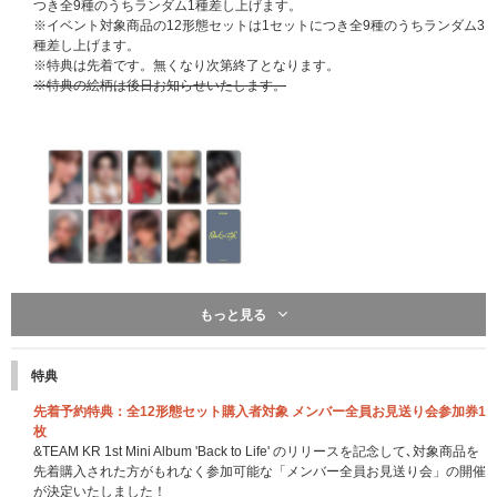
つき全9種のうちランダム1種差し上げます。
※イベント対象商品の12形態セットは1セットにつき全9種のうちランダム3
種差し上げます。
※特典は先着です。無くなり次第終了となります。
※特典の絵柄は後日お知らせいたします。
もっと見る
UNIVERSAL MUSIC STORE 限定特典：メモパッド
一般盤(2形態)+Photocard Box (Mini CD-R ver.) 計3形態セット購入特典とな
特典
ります。
※&TEAM Weverse ShopとUNIVERSAL MUSIC STOREの特典絵柄は異な
先着予約特典：全12形態セット購入者対象 メンバー全員お見送り会参加券1
ります。
枚
※3形態セットを1セットにつき1点差し上げます。
&TEAM KR 1st Mini Album 'Back to Life' のリリースを記念して､対象商品を
※イベント対象商品の12形態セットは1セットにつき1点差し上げます。
先着購入された方がもれなく参加可能な「メンバー全員お見送り会」の開催
※特典は先着です。無くなり次第終了となります。
が決定いたしました！