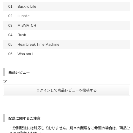
＜Photocard Box＞
※ご購入は先着となります。対象商品1セットご予約・ご購入につき1口自
01.
Back to Life
- CARD HOLDER 90 x 120mm
動申込となります。お客様の応募のお手続きなどは必要ございません。定員
- MINI CD 80 x 80mm
に達し次第予約受付を終了します。
02.
Lunatic
- PHOTO CARD (9種のうちランダム1種) 55 x 85mm
※販売枠数には限りがございますので、上記期間中でも枠に達し次第、販売
- UNIT PHOTO CARD (72種のうちランダム2種) 55 x 85mm
03.
MISMATCH
終了となります。
- INSTANT PHOTO CARD SET (9種セット) 55 x 85mm
※こちらは終了しました※
※対象販売期間内に対象商品をご購入ください｡上記販売期間以外は当企画
先着特典：応募抽選用シリアルナンバー
04.
Rush
対象商品をご購入いただけません｡
※Weverse Albums ver. および Mini CD-R ver. に封入されている UNIT PHO
一般盤、ソロ盤、Photocard Box (Mini CD-R ver.)のいずれかのCD1枚ご購
※時間帯によっては､ご購入画面に繋がりにくい場合がございますが、商品
05.
Heartbreak Time Machine
TO CARD は同一品目です。
入につき「応募抽選用シリアルナンバー」を1つ差し上げます。
が上限数へ達し次第、販売を終了いたします。あらかじめご了承ください。
※サイズや構成内容は制作元の事情により事前告知無しに変更になる場合が
※3形態セット購入の場合は「応募抽選用シリアルナンバー」を3点、9形態
ご注文お手続き完了の有無は各ストアのマイページ「ご注文履歴」からもご
06.
Who am I
ございます。あらかじめご了承ください。
セットの場合は9点、12形態セットの場合は12点差し上げます。
確認いただけます。
※「応募抽選用シリアルナンバー」は商品と同梱してお送りいたします｡CD
※ご注文手続き完了後のキャンセル、及び注文者の変更はできませんのでご
(商品)本体には封入されておりませんのでご注意ください｡
注意ください。
※「応募抽選用シリアルナンバー」は先着です。無くなり次第予告なく配布
商品レビュー
終了になります。
■参加方法/注意事項
「【12形態セット】【全員お見送り会参加券付き】【先着予約対象商
【&TEAM KR 1st Mini Album 'Back to Life'シリアルナンバー特典 概要】
品】」を1セットご予約 (ご決済完了)いただいたお客様に、メンバー全員お
見送り会にご参加いただける「整理番号付きイベント参加券」を1枚、商品
■応募期間
と同梱でお送りいたします。
2025年10月28日(火)11:00～2026年1月13日(火)10:59まで(全4回)
イベント当日「整理番号付きイベント参加券」をお持ちのお客様は、券面に
※イベントによって応募期間が異なります。参加を希望するイベントの応募
記載している部の「メンバー全員お見送り会」に1回ご参加いただけます。
対象期間内にご応募ください｡
配送に関するご注意
※単品での購入や、対象の全12形態セット以外を購入の場合は「整理番号
■応募スケジュール
(※2025/10/29更新：応募スケジュールに一部変更がご
付きイベント参加券」の対象外となりますのでご注意ください。
・
分割配送には対応しておりません。別々の配送をご希望の場合は、商品ご
ざいました。)