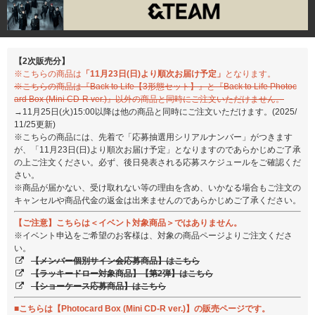
【2次販売分】
※こちらの商品は
「11月23日(日)より順次お届け予定」
となります。
※こちらの商品は『Back to Life【3形態セット】』と『Back to Life Photoc
ard Box (Mini CD-R ver.)』以外の商品と同時にご注文いただけません。
→11月25日(火)15:00以降は他の商品と同時にご注文いただけます。(2025/
11/25更新)
※こちらの商品には、先着で「応募抽選用シリアルナンバー」がつきます
が、「11月23日(日)より順次お届け予定」となりますのであらかじめご了承
の上ご注文ください。必ず、後日発表される応募スケジュールをご確認くだ
さい。
※商品が届かない、受け取れない等の理由を含め、いかなる場合もご注文の
キャンセルや商品代金の返金は出来ませんのであらかじめご了承ください。
【ご注意】こちらは＜イベント対象商品＞ではありません。
※イベント申込をご希望のお客様は、対象の商品ページよりご注文くださ
い。
【メンバー個別サイン会応募商品】はこちら
【ラッキードロー対象商品】【第2弾】はこちら
【ショーケース応募商品】はこちら
■こちらは【Photocard Box (Mini CD-R ver.)】の販売ページです。