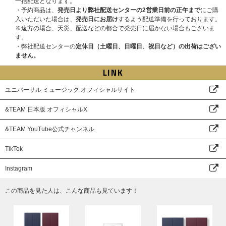
一括配送となります。
・予約商品は、
発売日より弊社配送センターの2営業日前の正午まで
にご購
●開催日程
入いただいた場合は、
発売日にお届け
するよう配送準備を行っております。
2026年3月1日(日)
→2026年3月21日(土)
※遠方の場合、天災、配送などの都合で発売日に届かない場合もございま
※2025/11/27更新：開催日程が変更となりました。
す。
※各部の受付時間、開始時間、エントリー期間も変更となっております。各
・弊社配送センターの
定休日（土曜日、日曜日、祝日など）の出荷はござい
賞品の詳細該当メンバーオンラインイベント(抽選)ページより必ずご確認く
ません。
ださい。
LINK
●特典会内容
①メンバー個別オンラインサイン会
ユニバーサル ミュージック オフィシャルサイト
②メンバー個別オンライントーク
※K、JOのみの参加となりその他メンバーの参加はございません。
&TEAM 日本版 オフィシャルX
※①、②はメンバー選択可能です。
&TEAM YouTube公式チャンネル
■プレゼント企画
●プレゼント内容：メンバー全員サイン入り告知ポスター
TikTok
※本イベントは、応募抽選方式です。上記スケジュールを必ずご確認くださ
い。
Instagram
※各回の締切間近などの時間帯によっては、応募画面に繋がりにくい場合が
ございます。余裕を持ってご応募ください。
この商品を見た人は、こんな商品も見ています！
※上記応募期間以外はご応募いただけません。あらかじめご了承ください。
※商品が届かない、受け取れない等の理由を含め、いかなる場合も上記応募
期間以外はご応募いただけません。あらかじめご了承ください。
※商品受取日と上記スケジュールを必ずご自身でご確認の上、ご購入・ご応