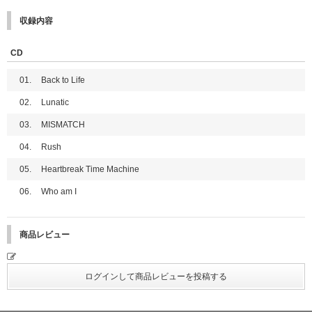
※オフラインイベント愛知会場は2回目で最終応募になります。
【3回目】2025年11月11日(火)11:00～11月25日(火)10:59 当落発表：11月
収録内容
28日(金)18:00頃
※オフラインイベント京都会場、オンラインイベント、サイン入り告知ポス
タープレゼントは3回目で最終応募になります。
CD
【4回目】2025年11月25日(火)11:00～2026年1月13日(火)10:59 当落発
表：2026年1月16日(金)18:00頃
01.
Back to Life
■メンバーオフラインイベント(各会場でメンバーに直接会えるイベントにご
02.
Lunatic
参加いただけます)
03.
MISMATCH
●特典会内容
①ミニトークステージ + メンバー個別トーク & ハイタッチ会
04.
Rush
②ミニトークステージ + メンバー個別2ショット撮影会(スマートフォン使
用)
05.
Heartbreak Time Machine
③メンバー全員プレミアムサイン会(ミニトーク & 撮影会)
④ミニトークステージ + メンバー全員お渡し会
06.
Who am I
※①、②はメンバー選択可能です。
※全会場で、特典会の内容は同じとなります。
※③、④はメンバー全員とお客様1名のグリーティングではございません。
商品レビュー
●開催日程
【愛知】2025年11月23日(日・祝)
【京都】2025年12月7日(日)
※2025/11/27更新：メンバー EJの12月7日(日) 各種発売記念イベント参加
見合わせにより2026年2月14日(土)にEJのみ振替イベントを実施いたしま