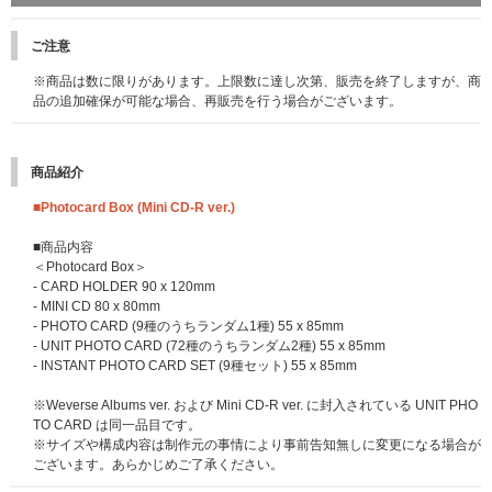
※こちらは終了しました※
先着特典：応募抽選用シリアルナンバー
ご注意
一般盤、ソロ盤、Photocard Box (Mini CD-R ver.)のいずれかのCD1枚ご購
入につき「応募抽選用シリアルナンバー」を1つ差し上げます。
※商品は数に限りがあります。上限数に達し次第、販売を終了しますが、商
※3形態セット購入の場合は「応募抽選用シリアルナンバー」を3点、9形態
品の追加確保が可能な場合、再販売を行う場合がございます。
セットの場合は9点、12形態セットの場合は12点差し上げます。
※「応募抽選用シリアルナンバー」は商品と同梱してお送りいたします｡CD
(商品)本体には封入されておりませんのでご注意ください｡
商品紹介
※「応募抽選用シリアルナンバー」は先着です。無くなり次第予告なく配布
終了になります。
■Photocard Box (Mini CD-R ver.)
【&TEAM KR 1st Mini Album 'Back to Life'シリアルナンバー特典 概要】
■商品内容
＜Photocard Box＞
■応募期間
- CARD HOLDER 90 x 120mm
2025年10月28日(火)11:00～2026年1月13日(火)10:59まで(全4回)
- MINI CD 80 x 80mm
※イベントによって応募期間が異なります。参加を希望するイベントの応募
- PHOTO CARD (9種のうちランダム1種) 55 x 85mm
対象期間内にご応募ください｡
- UNIT PHOTO CARD (72種のうちランダム2種) 55 x 85mm
- INSTANT PHOTO CARD SET (9種セット) 55 x 85mm
■応募スケジュール
(※2025/10/29更新：応募スケジュールに一部変更がご
ざいました。)
※Weverse Albums ver. および Mini CD-R ver. に封入されている UNIT PHO
【1回目】2025年10月28日(火)11:00～11月3日(月)10:59 当落発表：11月6
TO CARD は同一品目です。
日(木)18:00頃
※サイズや構成内容は制作元の事情により事前告知無しに変更になる場合が
【2回目】2025年11月3日(月)11:00～11月11日(火)10:59 当落発表：11月1
ございます。あらかじめご了承ください。
4日(金)18:00頃