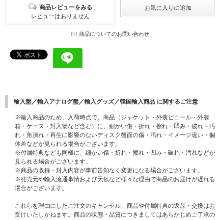
商品レビューをみる
レビューはありません
商品についてのお問い合わせ
輸入盤／輸入アナログ盤／輸入グッズ／韓国輸入商品 に関するご注意
※輸入商品のため、入荷時点で、商品（ジャケット・外装ビニール・外装
箱・ケース・封入物など含む）に、細かい傷・折れ・擦れ・凹み・破れ・汚
れ・角潰れ・再生に影響のないディスク盤面の傷・汚れ・イメージ違い・個
体差などが見られる場合がございます。
※付属特典なども同様に、細かい傷・折れ・擦れ・凹み・破れ・汚れなどが
見られる場合がございます。
※商品の収録・封入内容が事前告知なく変更になる場合がございます。
※発売元や輸入流通事情および天候など様々な理由で商品のお届けが遅れる
場合がございます。
これらを理由にしたご注文のキャンセル、商品や付属特典の返品・交換はお
受けいたしかねます。商品の状態・品質につきましてはあらかじめご了承の