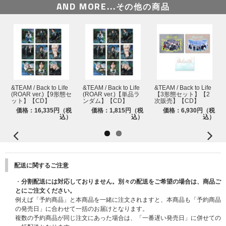
す。
AND MORE...
その他の商品
詳細はこちら：
https://www.andteam-official.jp/posts/news/yzbqav
【神奈川】2026年2月11日(水・祝)
■メンバーオンラインイベント(オンライン上でサイン会やトーク会にご参加
いただけます)
※2025/10/24更新：メンバーオンラインイベントはK、JOは不参加予定と
なっておりましたが、下記記載の通りK、JOのみ別日＜2026年3月1日(日)
＞で個別オンラインサイン会および個別オンライントーク会を実施させてい
ただきます。
&TEAM / Back to Life
&TEAM / Back to Life
&TEAM / Back to Life
※2025/11/27更新：メンバーオンラインイベントはK、JOのみ＜2026年3月
(ROAR ver.)【9形態セ
(ROAR ver.)【単品ラ
【3形態セット】【2
ット】【CD】
ンダム】【CD】
次販売】【CD】
1日(日)＞の日程が＜2026年3月21日(土)＞に変更となりました。
価格：16,335円（税
価格：1,815円（税
価格：6,930円（税
詳細はこちら：
https://www.andteam-official.jp/posts/news/tzfvdw
込）
込）
込）
※2025年12月13日(土)はK、JO以外のその他7名での実施となります。
●開催日程
2025年12月13日(土)
配送に関するご注意
●特典会内容
①メンバー個別オンラインサイン会
・
分割配送には対応しておりません。別々の配送をご希望の場合は、商品ご
②メンバー個別オンライントーク
とにご注文ください。
③メンバー全員リレー式オンライントーク (K、JO以外のメンバー7名での
例えば「予約商品」と本商品を一緒に注文されますと、本商品も「予約商品
実施となります)
の発売日」に合わせて一括のお届けとなります。
※全てK、JOは不参加となり、その他7名での実施となります。
複数の予約商品が同じ注文にあった場合は、「一番遅い発売日」に併せての
※①、②はメンバー選択可能です。