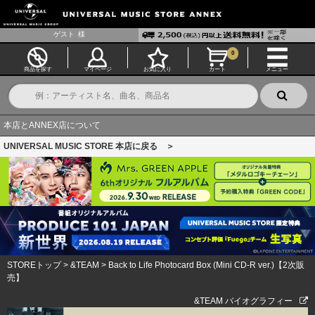
ゲスト
様
0
商品を探す
マイページ
お気に入り
カート
メニュー
本店とANNEX店について
UNIVERSAL MUSIC STORE 本店に戻る ＞
STOREトップ
>
&TEAM
>
Back to Life Photocard Box (Mini CD-R ver.)【2次販
売】
&TEAM バイオグラフィー