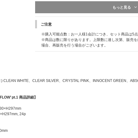
もっと見る
※こちらは終了しました※
先着特典：応募抽選用シリアルナンバー
CD1枚ご購入につき「応募抽選用シリアルナンバー」を1
ご注意
※特典は先着です。無くなり次第予告なく配布終了になり
※4形態セット購入の場合は「応募抽選用シリアルナンバー
※購入可能点数：お一人様1会計につき、セット商品は5
ットの場合は10点差し上げます。
※商品は数に限りがあります。上限数に達し次第、販売を
※UNIVERSAL MUSIC STOREでは商品と同梱し
場合、再販売を行う場合がございます。
します。
■「オフライン特典会」開催決定
（2026/4/24追記）
https://www.universal-music.co.jp/lesserafim/news/20
■シリアルナンバー特典詳細決定
（2026/6/1追記）
https://www.universal-music.co.jp/lesserafim/news/20
ver.) CLEAN WHITE、CLEAR SILVER、CRYSTAL PINK、INNOCENT GREEN、
※イベントの詳細は上記HPよりご確認ください。
【LE SSERAFIM 2nd Studio Album ‘PUREFLO
REFLOW’ pt.1 商品詳細】
要】
■オフライン特典会開催日程
230×H297mm
2026年8月22日(土) 東京都内（13時スタート予定）
×H297mm, 24p
2026年8月23日(日) 大阪市内（13時スタート予定）
※開催時間、その他詳細は後日当選者向けにあらためてご
50mm
※開催会場は当選者のみにお伝えする予定です。