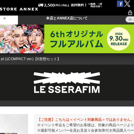
る ＞
本店とANNEX店について
’ pt.1(COMPACT ver.)【6形態セット】
【ご注意】こちらは＜イベント対象商品＞ではありません。
※イベント申込をご希望のお客様は、対象の商品ページより
※撮影可能メンバー全員お見送り会参加券付き商品購入ページは