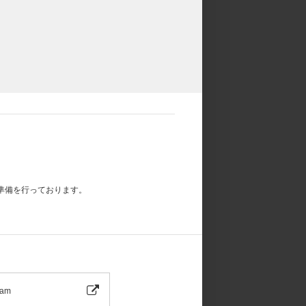
記スケジュールを必ずご自身でご確認のうえ、
、お一人様何回でもご応募可能です。
わせには対応いたしかねますので、あらかじめ
準備を行っております。
ram