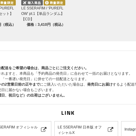
※オンラインショップにてご購入の方は、商品受取日と上
ご購入・ご応募ください。
‘PUREFL
LE SSERAFIM / ‘PUREFL
形態セット】
OW’ pt.1【単品ランダム】
■応募方法及び注意事項
【CD】
※シリアルナンバー1つにつき1回のご応募が可能であり
0円（税込）
価格：3,410円（税込）
※本企画は日本国内限定の企画です。海外からのお問い合
ご了承ください。
の配送をご希望の場合は、商品ごとにご注文ください。
されますと、本商品も「予約商品の発売日」に合わせて一括のお届けとなります。
、「一番遅い発売日」に併せての一括配送となります。
ーの2営業日前の正午まで
にご購入いただいた場合は、
発売日にお届け
するよう配送
売日に届かない場合もございます。
曜日、祝日など）の出荷はございません。
LINK
SSERAFIM オフィシャル
LE SSERAFIM 日本版 オフ
Instag
ィシャルX