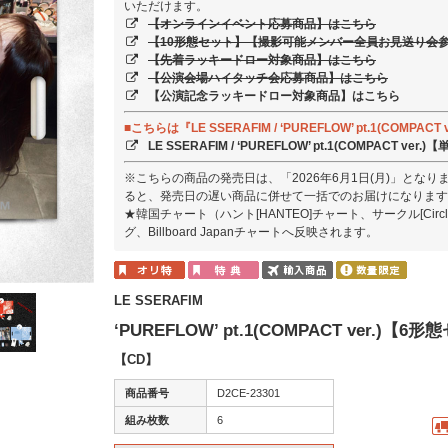
いただけます。
【オンラインイベント応募商品】はこちら
【10形態セット】【撮影可能メンバー全員お見送り会
【先着ラッキードロー対象商品】はこちら
【公演会場ハイタッチ会応募商品】はこちら
【公演記念ラッキードロー対象商品】はこちら
■こちらは『LE SSERAFIM / ‘PUREFLOW’ pt.1(COM
LE SSERAFIM / ‘PUREFLOW’ pt.1(COMPACT v
※こちらの商品の発売日は、「2026年6月1日(月)」とな
ると、発売日の遅い商品に併せて一括でのお届けになります
★韓国チャート（ハント[HANTEO]チャート、サークル[Ci
グ、Billboard Japanチャートへ反映されます。
LE SSERAFIM
‘PUREFLOW’ pt.1(COMPACT ver.)【6
【CD】
商品番号
D2CE-23301
組み枚数
6