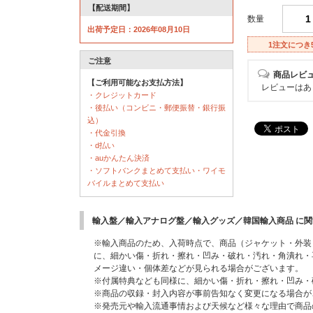
【配送期間】
数量
出荷予定日：2026年08月10日
1注文につき
ご注意
商品レビ
【ご利用可能なお支払方法】
レビューはあ
・クレジットカード
・後払い（コンビニ・郵便振替・銀行振
込）
・代金引換
・d払い
・auかんたん決済
・ソフトバンクまとめて支払い・ワイモ
バイルまとめて支払い
輸入盤／輸入アナログ盤／輸入グッズ／韓国輸入商品 に
※輸入商品のため、入荷時点で、商品（ジャケット・外装
に、細かい傷・折れ・擦れ・凹み・破れ・汚れ・角潰れ・
メージ違い・個体差などが見られる場合がございます。
※付属特典なども同様に、細かい傷・折れ・擦れ・凹み・
※商品の収録・封入内容が事前告知なく変更になる場合が
※発売元や輸入流通事情および天候など様々な理由で商品