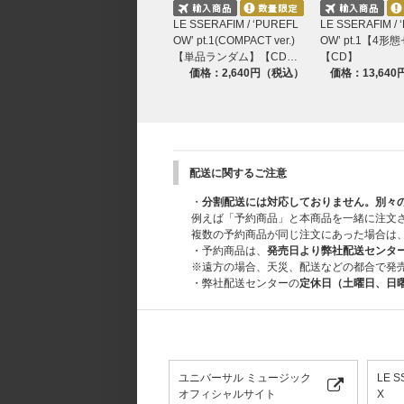
LE SSERAFIM / ‘PUREFL
LE SSERAFIM / 
OW’ pt.1(COMPACT ver.)
OW’ pt.1【4
【単品ランダム】【CD…
【CD】
価格：2,640円（税込）
価格：13,64
配送に関するご注意
・
分割配送には対応しておりません。別々
例えば「予約商品」と本商品を一緒に注文
複数の予約商品が同じ注文にあった場合は
・予約商品は、
発売日より弊社配送センタ
※遠方の場合、天災、配送などの都合で発
・弊社配送センターの
定休日（土曜日、日
ユニバーサル ミュージック
LE 
オフィシャルサイト
X