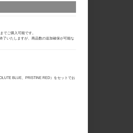
つ差し上げます。
ます。
」を4つ、6形態セットの場合は6つ、10形態セ
点までご購入可能です。
終了いたしますが、商品数の追加確保が可能な
て「応募抽選用シリアルナンバーチラシ」をお送りいた
26-04-24-2/
26-06-01/
ABSOLUTE BLUE、PRISTINE RED）をセットでお
W’ pt.1 シリアルナンバー特典「オフライン特典会」 概
案内いたします。