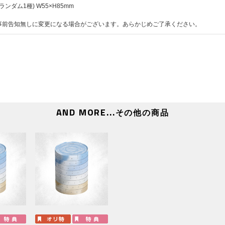
※開催日程は変更される場合があります。
ちランダム1種) W55×H85mm
■オフライン特典会イベント内容
事前告知無しに変更になる場合がございます。あらかじめご了承ください。
・ミニトーク/ミニフォトタイム＋メンバー指定個別ツー
・ミニトーク＋メンバー全員サイン会(2部実施予定)(2部の内、1部
となります。)
・ミニトーク/ミニフォトタイム＋メンバー指定個別サイン会(FEA
ます。)
・ミニトーク/ミニフォトタイム＋全員ハイタッチ
※イベント内容の詳細は後日ご案内いたします。
※メンバー全員サイン会のうち1部とミニトーク/ミニフォ
AND MORE...
その他の商品
SERAFIM GLOBAL OFFICIAL FANCLUB FEARNO
ト開催日時点で有効会員でない場合参加対象外になる場合
■応募期間(全3回)
【第1回】2026年6月1日(月)11:00～6月9日(火)10:59 → 
【第2回】2026年6月9日(火)11:00～6月16日(火)10:59 →
【第3回】2026年6月16日(火)11:00～6月23日(火)10:59 
※締切間近など時間帯によっては、応募画面に繋がりにく
さい。
※上記応募期間以外はご応募いただけません。あらかじめ
※商品が届かない、受け取れない等の理由を含め、いかな
せん。あらかじめご了承ください。