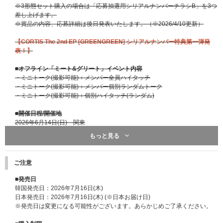
※3形態セット購入の場合は「応募抽選用シリアルナンバーチラシB」を3つ
差し上げます。
※賞品の内容、応募詳細は後日発表いたします。
（※2026/4/10更新）
【CORTIS The 2nd EP [GREENGREEN] シリアルナンバー特典第一弾発
表！】
■オフライン「ミート&グリート」イベント内容
・ミニトーク(撮影可能)＋メンバー全員ハイタッチ
・ミニトーク(撮影可能)＋メンバー個別ランダムトーク
・ミニトーク(撮影可能)＋個別ハイタッチ(ランダム)
■開催日程/開催地
2026年6月14日(日) 関東
※開催時間、会場、応募期間、その他詳細は後日ご案内いたします。
もっと見る
※開催日程は変更される場合がありますので、あらかじめご了承ください。
■オンライン｢ミート&グリート」イベント内容
ご注意
・メンバー個別オンライントーク
抽選でランダム当選されたメンバーと約30秒間、個別でオンライントーク
■発売日
をすることができます。
韓国発売日：2026年7月16日(木)
日本発売日：2026年7月16日(木) (※日本お届け日)
・メンバー全員リレー式オンライントーク
※発売日は変更になる可能性がございます。あらかじめご了承ください。
全メンバーと順番に約30秒ずつオンライントークをすることができます。