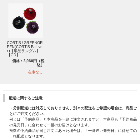
- Inner Box (1種)
- Sticker (2種)
- Epoxy Sticker (1種)
- Scratch Card (全5種中ランダム1種)
- Photocard (6枚1セット)
- Photocard Sleeve (1種)
- Mini CD-R (1種)
CORTIS / GREENGR
- Mini CD-R sleeve (1種)
EEN(CORTIS Ball ve
r.)【単品ランダム】
【CD】
価格：3,960円（税
込）
在庫なし
配送に関するご注意
・
分割配送には対応しておりません。別々の配送をご希望の場合は、商品ご
とにご注文ください。
例えば「予約商品」と本商品を一緒に注文されますと、本商品も「予約商品
の発売日」に合わせて一括のお届けとなります。
複数の予約商品が同じ注文にあった場合は、「一番遅い発売日」に併せての
一括配送となります。