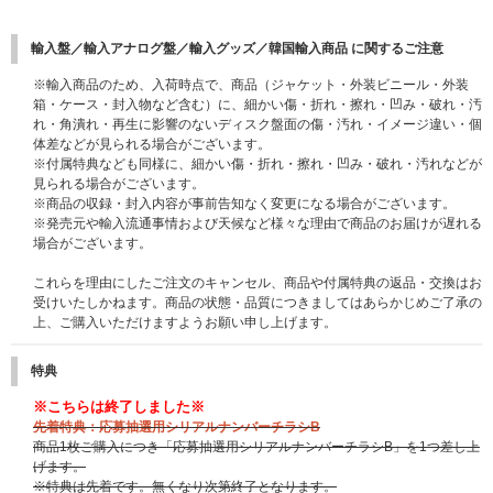
輸入盤／輸入アナログ盤／輸入グッズ／韓国輸入商品 に関するご注意
※輸入商品のため、入荷時点で、商品（ジャケット・外装ビニール・外装
箱・ケース・封入物など含む）に、細かい傷・折れ・擦れ・凹み・破れ・汚
れ・角潰れ・再生に影響のないディスク盤面の傷・汚れ・イメージ違い・個
体差などが見られる場合がございます。
※付属特典なども同様に、細かい傷・折れ・擦れ・凹み・破れ・汚れなどが
見られる場合がございます。
※商品の収録・封入内容が事前告知なく変更になる場合がございます。
※発売元や輸入流通事情および天候など様々な理由で商品のお届けが遅れる
場合がございます。
これらを理由にしたご注文のキャンセル、商品や付属特典の返品・交換はお
受けいたしかねます。商品の状態・品質につきましてはあらかじめご了承の
上、ご購入いただけますようお願い申し上げます。
特典
※こちらは終了しました※
先着特典：応募抽選用シリアルナンバーチラシB
商品1枚ご購入につき「応募抽選用シリアルナンバーチラシB」を1つ差し上
げます。
※特典は先着です。無くなり次第終了となります。