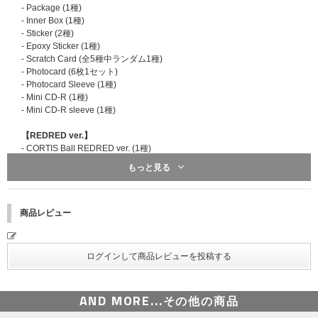
- Package (1種)
※新規入会のご案内はこちら※外部サイトに移ります。
- Inner Box (1種)
- Sticker (2種)
■開催日程/開催地
- Epoxy Sticker (1種)
2026年9月21日(月・祝) 関東
- Scratch Card (全5種中ランダム1種)
※開催時間、応募期間、その他詳細は後日あらためてご案内いたします。
- Photocard (6枚1セット)
※開催日程は変更される場合がありますので、あらかじめご了承ください。
- Photocard Sleeve (1種)
- Mini CD-R (1種)
※UNIVERSAL MUSIC STORE購入者に差し上げる「シリアルナンバーチラ
- Mini CD-R sleeve (1種)
シB」では、オフライン｢ミート&グリート」イベントとオンライン｢ミート
&グリート」イベントの両方にご応募いただけます。
【REDRED ver.】
- CORTIS Ball REDRED ver. (1種)
■
応募方法、応募期間、注意事項、ご本人確認等の詳細は下記よりご確認く
- Package (1種)
ださい。※外部サイトに移ります。
もっと見る
- Inner Box (1種)
CORTIS The 2nd EP [GREENGREEN] シリアルナンバー特典第一弾発
- Sticker (2種)
表！
- Epoxy Sticker (1種)
CORTIS The 2nd EP [GREENGREEN] シリアルナンバー特典第二弾発
- Scratch Card (全5種中ランダム1種)
商品レビュー
表！
- Photocard (6枚1セット)
- Photocard Sleeve (1種)
- Mini CD-R (1種)
- Mini CD-R sleeve (1種)
【ACAI ver.】
AND MORE...
その他の商品
- CORTIS Ball ACAI ver.(1種)
- Package (1種)