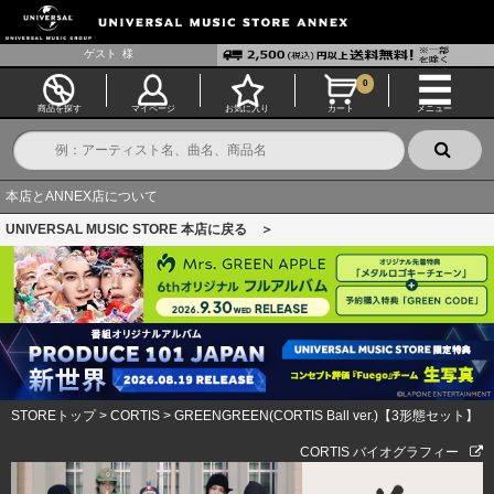
ゲスト
様
0
商品を探す
マイページ
お気に入り
カート
メニュー
本店とANNEX店について
UNIVERSAL MUSIC STORE 本店に戻る ＞
STOREトップ
>
CORTIS
>
GREENGREEN(CORTIS Ball ver.)【3形態セット】
CORTIS バイオグラフィー