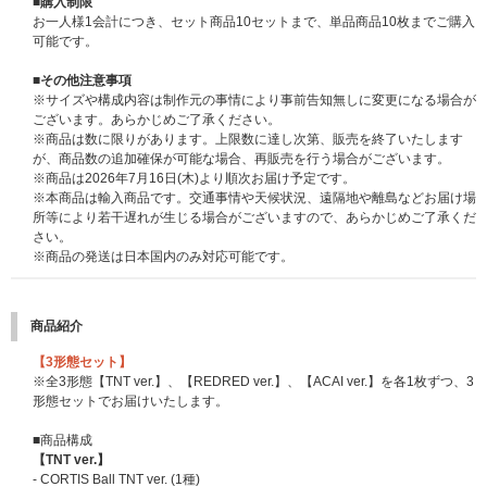
■購入制限
・メンバーランダム個別ツーショット撮影
お一人様1会計につき、セット商品10セットまで、単品商品10枚までご購入
抽選でランダム当選されたメンバーと約30秒間でオンライントークをしな
可能です。
がら、オンライン上での2ショット撮影をすることができます。
※メンバーランダム個別ツーショット撮影は「CORTIS GLOBAL OFFICIAL
■その他注意事項
FANCLUB COER MEMBERSHIP(JP)会員限定イベント」です。イベント開
※サイズや構成内容は制作元の事情により事前告知無しに変更になる場合が
催日時点で有効会員でない場合ご応募いただけない場合がございます。
ございます。あらかじめご了承ください。
※新規入会のご案内はこちら※外部サイトに移ります。
※商品は数に限りがあります。上限数に達し次第、販売を終了いたします
が、商品数の追加確保が可能な場合、再販売を行う場合がございます。
■開催日程/開催地
※商品は2026年7月16日(木)より順次お届け予定です。
2026年6月3日(水)20:00～予定
※本商品は輸入商品です。交通事情や天候状況、遠隔地や離島などお届け場
※開催時間、応募期間、その他詳細は後日あらためてご案内いたします。
所等により若干遅れが生じる場合がございますので、あらかじめご了承くだ
※開催日程は変更される場合がありますので、あらかじめご了承ください。
さい。
※商品の発送は日本国内のみ対応可能です。
【CORTIS The 2nd EP [GREENGREEN] シリアルナンバー特典第二弾イベ
ント概要】（※2026/4/13更新）
商品紹介
■オフライン「ミート&グリート」イベント内容
・ミニトーク(撮影可能)＋メンバー全員サイン会(FC限定)
【3形態セット】
・ミニトーク(撮影可能)＋メンバー個別トーク&ポストカードおわたし会
※全3形態【TNT ver.】、【REDRED ver.】、【ACAI ver.】を各1枚ずつ、3
・ミニトーク(撮影可能)＋個別サイン会+トーク(ランダム)
形態セットでお届けいたします。
※第二弾「ミート&グリート」イベントはWeverse Shop、UNIVERSAL MU
SIC STOREで購入した方のみ対象になります。
■商品構成
※メンバーランダム個別ツーショット撮影は「CORTIS GLOBAL OFFICIAL
【TNT ver.】
FANCLUB COER MEMBERSHIP(JP)会員限定イベント」です。イベント開
- CORTIS Ball TNT ver. (1種)
催日時点で有効会員でない場合ご応募いただけない場合がございます。