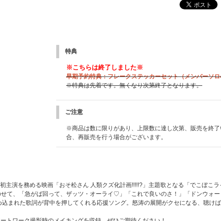
特典
※こちらは終了しました※
早期予約特典：フレークステッカーセット（メンバーソロ
※特典は先着です。無くなり次第終了となります。
ご注意
※商品は数に限りがあり、上限数に達し次第、販売を終了
合、再販売を行う場合がございます。
ープで初主演を務める映画「おそ松さん 人類クズ化計画!!!!!?」主題歌となる「でこぼこ
ドにのせて、「急がば回って、ザッツ・オーライ♡」「これで良いのさ！」「ドンウォー
め込まれた歌詞が背中を押してくれる応援ソング。怒涛の展開がクセになる、聴けば
アートワーク撮影時のメイキングを収録。ぜひご期待ください！