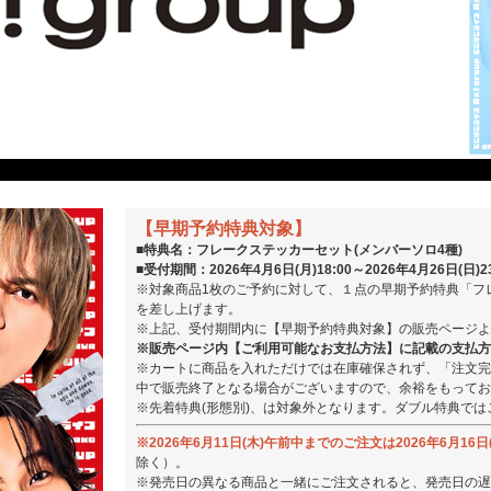
【早期予約特典対象】
■特典名：フレークステッカーセット(メンバーソロ4種)
■受付期間：2026年4月6日(月)18:00～2026年4月26日(日)23
※対象商品1枚のご予約に対して、１点の早期予約特典「フレ
を差し上げます。
※上記、受付期間内に【早期予約特典対象】の販売ページよ
※販売ページ内【ご利用可能なお支払方法】に記載の支払方
※カートに商品を入れただけでは在庫確保されず、「注文完
中で販売終了となる場合がございますので、余裕をもってお
※先着特典(形態別)、は対象外となります。ダブル特典では
※2026年6月11日(木)午前中までのご注文は2026年6月16日
除く）。
※発売日の異なる商品と一緒にご注文されると、発売日の遅