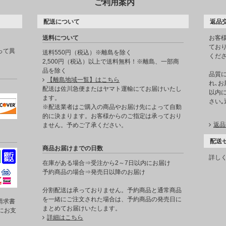
ご利用案内
配送について
返品
送料について
お客
てお
って異
送料550円（税込）※離島を除く
くだ
2,500円（税込）以上で送料無料！※離島、一部商
品を除く
品質
【離島地域一覧】はこちら
れ､お
。
配送は佐川急便またはヤマト運輸にてお届けいたし
以内に
ます。
さい
※配送業者はご購入の商品やお届け先によって自動
的に決まります。お客様からのご指定は承っており
返品
ません。予めご了承ください。
配送
商品お届けまでの日数
詳し
在庫がある場合⇒受注から2～7日以内にお届け
予約商品の場合⇒発売日以降のお届け
分割配送は承っておりません。予約商品と通常商品
を一緒にご注文された場合は、予約商品の発売日に
請求書
まとめてお届けいたします。
にお支
詳細はこちら