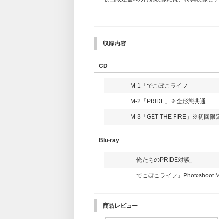
aegroup_soukidekoboko
収録内容
CD
M-1「でこぼこライフ」
M-2「PRIDE」※全形態共通
M-3「GET THE FIRE」※初
Blu-ray
「俺たちのPRIDE対談」
「でこぼこライフ」Photoshoot Ma
商品レビュー