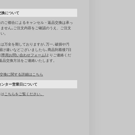
交換について
様のご都合によるキャンセル・返品交換は承っ
りません｡ご注文内容をご確認のうえ、ご注文
さい。
には万全を期しておりますが､万一､破損や汚
届け違いなどございましたら､商品到着後7日
[
専用お問い合わせフォーム
]よりご連絡くだ
｡返品交換方法をご連絡いたします。
交換に関する詳細はこちら
センター営業日について
くは
こちらをご覧ください。