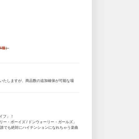
4種）
いたしますが、商品数の追加確保が可能な場
ライフ」！
リー・ボーイズ / ドンウォーリー・ガールズ」
誰でも絶対にハイテンションになれちゃう楽曲