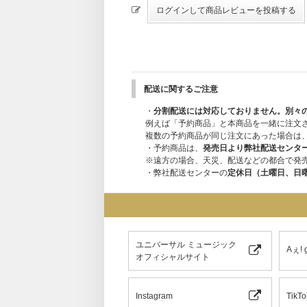
配送に関するご注意
・
分割配送には対応しておりません。別々
例えば「予約商品」と本商品を一緒に注文
複数の予約商品が同じ注文にあった場合は
・予約商品は、
発売日より弊社配送センタ
※遠方の場合、天災、配送などの都合で発
・弊社配送センターの
定休日（土曜日、日
ユニバーサル ミュージック
Aぇ!
オフィシャルサイト
Instagram
TikTo