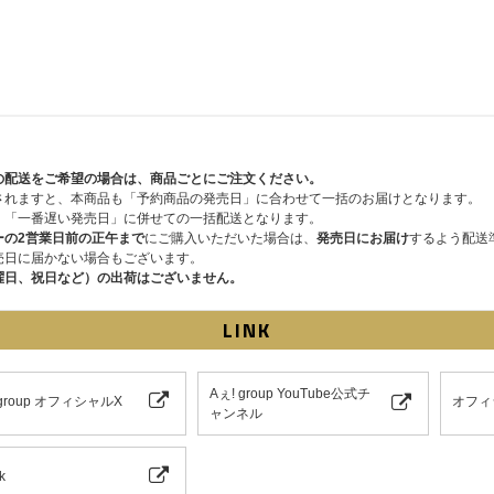
の配送をご希望の場合は、商品ごとにご注文ください。
されますと、本商品も「予約商品の発売日」に合わせて一括のお届けとなります。
、「一番遅い発売日」に併せての一括配送となります。
ーの2営業日前の正午まで
にご購入いただいた場合は、
発売日にお届け
するよう配送
売日に届かない場合もございます。
曜日、祝日など）の出荷はございません。
LINK
Aぇ! group YouTube公式チ
 group オフィシャルX
オフィ
ャンネル
k