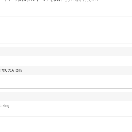
回限定盤Cのみ収録
king