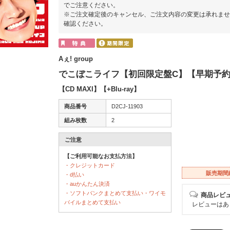
でご注意ください。
※ご注文確定後のキャンセル、ご注文内容の変更は承れませ
確認ください。
Aぇ! group
でこぼこライフ【初回限定盤C】【早期予
【CD MAXI】【+Blu-ray】
商品番号
D2CJ-11903
組み枚数
2
ご注意
【ご利用可能なお支払方法】
・クレジットカード
販売期間
・d払い
・auかんたん決済
・ソフトバンクまとめて支払い・ワイモ
商品レビ
バイルまとめて支払い
レビューはあ