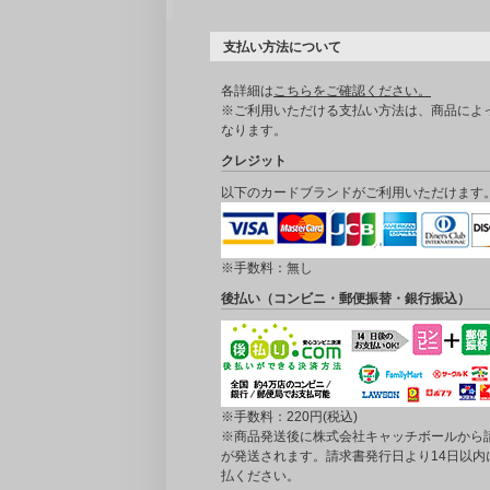
支払い方法について
各詳細は
こちらをご確認ください。
※ご利用いただける支払い方法は、商品によ
なります。
クレジット
以下のカードブランドがご利用いただけます
※手数料：無し
後払い（コンビニ・郵便振替・銀行振込）
※手数料：220円(税込)
※商品発送後に株式会社キャッチボールから
が発送されます。請求書発行日より14日以内
払ください。