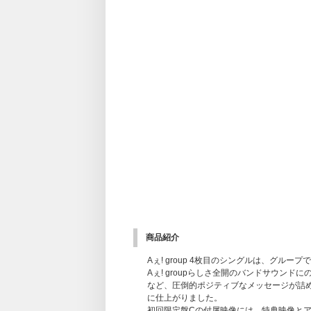
商品紹介
Aぇ! group 4枚目のシングルは、グル
Aぇ! groupらしさ全開のバンドサウン
など、圧倒的ポジティブなメッセージが詰
に仕上がりました。
初回限定盤Cの付属映像には、特典映像と