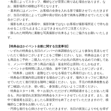
い。
・角度によってスタッフ、機材などが背景に映り込む場合があります。な
※同様に必ずお一人様につき、1つのスマートフォン・タブレット(一部機種
お、撮影場所の移動は不可となります。
を除く)をご使用ください。
・基本的にはメンバー、お客様の全身を入れる形で撮影させていただきます
※当選確率は、応募対象商品のご予約、ご購入順とは関係ございません
が、当日の状況によっては脚や肩が切れる形で画角を調整させていただく場
※いかなる場合も、当落についてはお問い合わせいただいてもお答えいたし
合がございます。
かねます。あらかじめご了承ください。
・撮影を終えたお客様や、撮影対象ではないお客様が撮影場所近くで待ち合
わせること/立ち止まることはできませんのでご注意ください。
【当落発表】
・限られた時間内に素敵な写真撮影が出来るようにご協力をお願いいたしま
当選発表は応募期間内に【6月3日(水)スペシャルパフォーマンスイベント応
す。
募商品】をご購入いただいたお客様を対象に抽選を行い、chordよりメール
にて「当選」および「落選」をお知らせいたします。
【特典会ほかイベント全般に関する注意事項】
※エンコード(本イベント用当落結果ご確認ページ)からも、当選・落選をご
・いずれの特典会も当日のメンバーの体調都合などにより参加を見送らせて
確認いただけます。
いただく場合がございますことをご理解ください。なお、特典会はあくまで
※当選メールは、イベント終了時まで大切に保管してください。
も商品をご予約・ご購入いただいた方へのお礼の気持ちを込めての催しであ
※当落メールの配信は目安時間になり、前後する可能性がございます。
り、メンバー変更に伴う商品の返品・返金対応は原則いたしかねます。
・イベントが長時間に及んだ場合、途中で終了となることがございます。
【イベント当日に必要なもの】
・「特典券」は紛失・盗難などいかなる場合でも再発行はいたしません。
chordが発行する『パスコード(chord発行電子チケット)』を採用しておりま
・特典会の実施内容は前後する場合がございます。場内スタッフがご案内さ
す。
せていただく進行状況を随時ご確認ください。なお、手元の特典券枚数を必
ご参加にあたり、『パスコード(chord発行電子チケット)』をご提示いただ
ずご確認いただき、使い残し・参加逃しのないようご注意ください。
くことが可能なスマートフォン(タブレット含む)が必要となります。
・特典会スタート時、中々お並びいただけずに時間経過することがあった場
※スマートフォン・タブレット(一部機種を除く)をお持ちでない方はイベン
合も、列が途切れ次第別の特典会をスタートさせていただきます。また、途
トへご参加いただけません。あらかじめ、ご了承ください。
中で最後尾を設定しましたら新規受付を終了とさせていただきますので、積
『パスコード(chord発行電子チケット)』は、＜イベント前日18:00頃＞chor
極的なご参加をお願いいたします。
dよりご案内いたします。
・円滑な進行を心掛けさせていただきますが、当日の状況によりやむを得ず