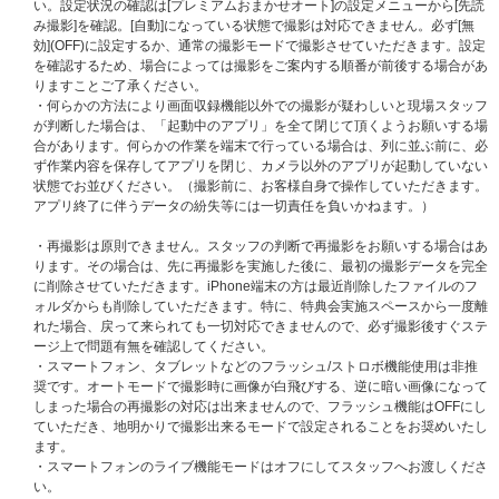
ご了承ください。
い。設定状況の確認は[プレミアムおまかせオート]の設定メニューから[先読
※UNIVERSAL MUSIC STOREでご購入の方は注文時にご登録いただいてい
み撮影]を確認。[自動]になっている状態で撮影は対応できません。必ず[無
る「会員情報」がご本人様情報になります。ご注文者様情報とお届け先の情
効](OFF)に設定するか、通常の撮影モードで撮影させていただきます。設定
報が異なる場合はご注意ください。
を確認するため、場合によっては撮影をご案内する順番が前後する場合があ
りますことご了承ください。
【イベント抽選について】
・何らかの方法により画面収録機能以外での撮影が疑わしいと現場スタッフ
本イベントの抽選発表は、抽選システム「chord」の『enchord(エンコー
が判断した場合は、「起動中のアプリ」を全て閉じて頂くようお願いする場
ド)』を採用しています。
合があります。何らかの作業を端末で行っている場合は、列に並ぶ前に、必
対象ストアでのご購入と同時に自動エントリーとなるため、chordへの会員
ず作業内容を保存してアプリを閉じ、カメラ以外のアプリが起動していない
登録(無料) およびchord上でのご応募は不要ですが、＜@cdefgah.net＞から
状態でお並びください。（撮影前に、お客様自身で操作していただきます。
のメールが受信できるように、ご利用端末の受信設定をしておいてくださ
アプリ終了に伴うデータの紛失等には一切責任を負いかねます。）
い。
・再撮影は原則できません。スタッフの判断で再撮影をお願いする場合はあ
【enchord(エンコード)ウェブサイト】
https://cdefgah.net/results-choic
ります。その場合は、先に再撮影を実施した後に、最初の撮影データを完全
e
に削除させていただきます。iPhone端末の方は最近削除したファイルのフ
ォルダからも削除していただきます。特に、特典会実施スペースから一度離
エンコード(本イベント用当落結果ご確認ページ)にログインする際は、ご購
れた場合、戻って来られても一切対応できませんので、必ず撮影後すぐステ
入時にストアで登録された「メールアドレス」および「電話番号」の入力が
ージ上で問題有無を確認してください。
必要です。
・スマートフォン、タブレットなどのフラッシュ/ストロボ機能使用は非推
※エンコードへのアクセス用URLは当落メール上にてご案内いたします。
奨です。オートモードで撮影時に画像が白飛びする、逆に暗い画像になって
※エンコード(本イベント用当落結果ご確認ページ)へは当落発表日時よりロ
しまった場合の再撮影の対応は出来ませんので、フラッシュ機能はOFFにし
グイン可能となります。
ていただき、地明かりで撮影出来るモードで設定されることをお奨めいたし
※必ずお一人様につき、1つのメールアドレスをご使用ください。複数の方
ます。
が同じメールアドレスを使用されるとchordからのメールが届かなくなりま
・スマートフォンのライブ機能モードはオフにしてスタッフへお渡しくださ
す。また、エンコードへのログインもできなくなりますので、ご注意くださ
い。