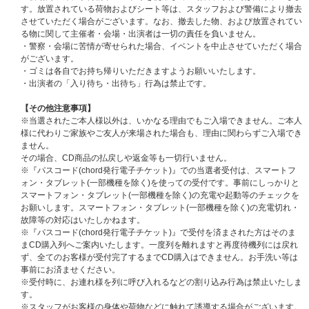
・生徒手帳に生徒氏名記入欄がないものや、記入欄に名前の記入のないもの
す。放置されている荷物およびシート等は、スタッフおよび警備により撤去
は不可となります。
させていただく場合がございます。なお、撤去した物、および放置されてい
・住民票は(世帯全員)が記載されているものに限ります。(世帯の一部)は不
る物に関して主催者・会場・出演者は一切の責任を負いません。
可、個人番号記載のものは見えないように保護した上でご提示ください。
・警察・会場に苦情が寄せられた場合、イベントを中止させていただく場合
※上記『顔写真付きの指定身分証』以外の顔写真付の特殊技術免許証や仮の
がございます。
運転免許証、社員証、健康保険証などをご用意いただいてもご参加できませ
・ゴミは各自でお持ち帰りいただきますようお願いいたします。
ん。必ず上記で指定されている①～⑥の『顔写真付きの指定身分証』を1点
・出演者の「入り待ち・出待ち」行為は禁止です。
ご用意ください。
※マイナンバーカードの個人番号等は見えないように保護した上でご提示く
【その他注意事項】
ださい。
※当選されたご本人様以外は、いかなる理由でもご入場できません。ご本人
※障害者手帳については、氏名、住所、顔写真記載のページをご提示くださ
様に代わりご家族やご友人が来場された場合も、理由に関わらずご入場でき
い。
ません。
その場合、CD商品の払戻しや返金等も一切行いません。
【未成年の方の応募について】
※『パスコード(chord発行電子チケット)』での当選者受付は、スマートフ
※小学生以上のお客様は当選者のみイベントへの参加が可能です。
ォン・タブレット(一部機種を除く)を使っての受付です。事前にしっかりと
※お子様自身での応募入力が困難などの理由によって、保護者の名義で登録
スマートフォン・タブレット(一部機種を除く)の充電や起動等のチェックを
し当選されても、お子様や別名義の方が参加する事はできません。
お願いします。スマートフォン・タブレット(一部機種を除く)の充電切れ・
※お子様が携帯端末をお持ちでない場合は、保護者の携帯から参加されるお
故障等の対応はいたしかねます。
子様の名義(氏名・住所・生年月日)でご登録・ご応募ください。イベント当
※『パスコード(chord発行電子チケット)』で受付を済まされた方はそのま
日は、ご応募された保護者の携帯端末と、お子様の指定身分証明書をお持ち
まCD購入列へご案内いたします。一度列を離れますと再度待機列には戻れ
いただき、ご本人確認を行います。
ず、全てのお客様が受付完了するまでCD購入はできません。お手洗い等は
※小さなお子様であっても本人認証の書類が必要となります｡あらかじめパ
事前にお済ませください。
スポートやマイナンバーカードの取得をお願いいたします｡
※受付時に、お連れ様を列に呼び入れるなどの割り込み行為は禁止いたしま
※未就学児のお子様がイベントにご参加される場合は、保護者1名につき1
す。
名まで膝の上での観覧に限り保護者と同じ当選権利にてご入場いただけま
※スタッフがお客様の身体や荷物などに触れて誘導する場合がございます。