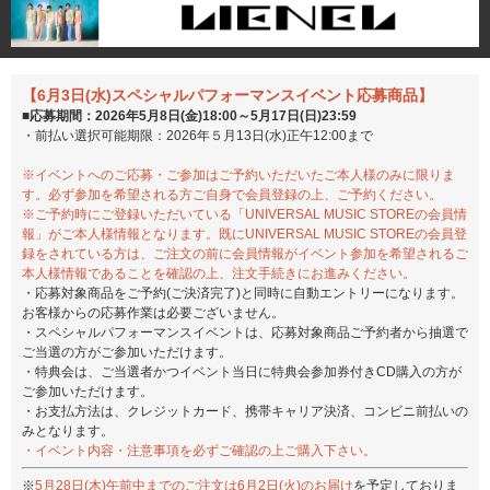
【6月3日(水)スペシャルパフォーマンスイベント応募商品】
■応募期間：2026年5月8日(金)18:00～5月17日(日)23:59
・前払い選択可能期限：2026年５月13日(水)正午12:00まで
※イベントへのご応募・ご参加はご予約いただいたご本人様のみに限りま
す。必ず参加を希望される方ご自身で会員登録の上、ご予約ください。
※ご予約時にご登録いただいている「UNIVERSAL MUSIC STOREの会員情
報」がご本人様情報となります。既にUNIVERSAL MUSIC STOREの会員登
録をされている方は、ご注文の前に会員情報がイベント参加を希望されるご
本人様情報であることを確認の上、注文手続きにお進みください。
・応募対象商品をご予約(ご決済完了)と同時に自動エントリーになります。
お客様からの応募作業は必要ございません。
・スペシャルパフォーマンスイベントは、応募対象商品ご予約者から抽選で
ご当選の方がご参加いただけます。
・特典会は、ご当選者かつイベント当日に特典会参加券付きCD購入の方が
ご参加いただけます。
・お支払方法は、クレジットカード、携帯キャリア決済、コンビニ前払いの
みとなります。
・イベント内容・注意事項を必ずご確認の上ご購入下さい。
※
5月28日(木)午前中までのご注文は6月2日(火)のお届け
を予定しておりま