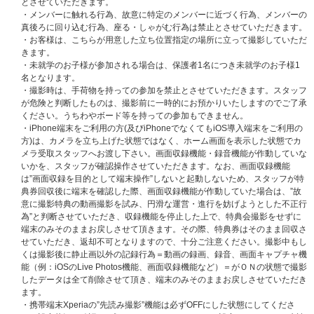
※締切間近などの時間帯によっては､購入画面に繋がりにくい場合がござい
とさせていただきます。
ます｡余裕を持ってご応募ください｡
・メンバーに触れる行為、故意に特定のメンバーに近づく行為、メンバーの
真後ろに回り込む行為、座る・しゃがむ行為は禁止とさせていただきます。
【応募方法/注意事項】
・お客様は、こちらが用意した立ち位置指定の場所に立って撮影していただ
UNIVERSAL MUSIC STOREにて対象商品を1枚ご予約(ご決済完了)と同時
きます。
に自動エントリーとなるため、お客様からの応募作業は必要ございません。
・未就学のお子様が参加される場合は、保護者1名につき未就学のお子様1
※対象商品1枚ご購入で1口の応募になり、購入枚数、応募回数の制限はご
名となります。
ざいません。おひとり様何枚でもご購入いただけ、何回でもご応募いただけ
・撮影時は、手荷物を持っての参加を禁止とさせていただきます。スタッフ
ます。
が危険と判断したものは、撮影前に一時的にお預かりいたしますのでご了承
※「6月3日(水)スペシャルパフォーマンスイベント応募商品」もストア特典
ください。うちわやボード等を持っての参加もできません。
の対象になります。
・iPhone端末をご利用の方(及びiPhoneでなくてもiOS導入端末をご利用の
※ご注文・ご登録の際に入力するお名前は必ず＜日本語(漢字・ひらがな・
方)は、カメラを立ち上げた状態ではなく、ホーム画面を表示した状態でカ
カタカナ)＞にてご入力ください。
メラ受取スタッフへお渡し下さい。画面収録機能・録音機能が作動していな
ただし、『主催者が指定する顔写真付きの指定身分証明書』に記載のお名前
いかを、スタッフが確認操作させていただきます。なお、画面収録機能
が、英ローマ字の場合は、英ローマ字にてご入力ください。
は”画面収録を目的として端末操作”しないと起動しないため、スタッフが特
それ以外の言語でのご入力はイベント応募対象外になります。ご注意くださ
典券回収後に端末を確認した際、画面収録機能が作動していた場合は、”故
い。
意に撮影特典の動画撮影を試み、円滑な運営・進行を妨げようとした不正行
(例：お名前「山田 花子」様が、注文者情報のお名前を「YAMADA HANAK
為”と判断させていただき、収録機能を停止した上で、特典会撮影をせずに
O」様とご入力とされた場合、落選対象になる可能性がございます。)
端末のみそのままお戻しさせて頂きます。その際、特典券はそのまま回収さ
また、お名前が日本語(漢字・ひらがな・カタカナ)にも関わらず、英ローマ
せていただき、返却不可となりますので、十分ご注意ください。撮影中もし
字にてご入力された場合は、落選対象になる可能性がございます。注文者情
くは撮影後に静止画以外の記録行為＝動画の録画、録音、画面キャプチャ機
報とお届け先情報の両方を使用する場合がございますので、必ずどちらも応
能（例：iOSのLive Photos機能、画面収録機能など）＝がＯＮの状態で撮影
募者の情報でご登録およびご注文をお願いいたします。
したデータは全て削除させて頂き、端末のみそのままお戻しさせていただき
※ご購入の際、イベントに参加を希望されるご本人様のお名前で必ずご入力
ます。
ください。なお、注文完了後、お名前の変更はできませんので、あらかじめ
・携帯端末Xperiaの”先読み撮影”機能は必ずOFFにした状態にしてくださ