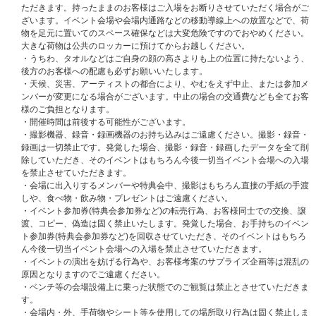
ただきます。持ったままのお客様はご入場をお断りさせていただく場合がご
①パスポート
ざいます。イベント会場や会場内通路などの移動導線上への放置などで、荷
②運転免許証 (※第一種運転免許、第二種運転免許に限ります。)
物を足元に置いてのスペース確保などは大変危険ですのでおやめください。
③特別永住者証明書または在留カード
大きな荷物は公共のロッカーに預けてからお越しください。
④身体障害者手帳、精神障害者保健福祉手帳、療育手帳
・うちわ、タオルなどはご自身の顔の高さよりも上の位置に持たないよう、
⑤マイナンバーカード (※通知カードは不可)
後方のお客様への配慮も必ずお願いいたします。
⑥顔写真付き学生証・生徒手帳 (※在学中のものに限る。予備校・専門学校
・天候、災害、アーティストの都合により、やむをえず中止、または参加メ
は不可)
ンバーが変更になる場合がございます。中止の場合の交通費なども全てお客
※⑥顔写真付き学生証・生徒手帳に関しまして
様のご負担となります。
・学生証・生徒手帳の発行がない場合は、顔写真付の生徒証明書または学校
・開催時間は前後する可能性がございます。
発行の身分証明書でも可。
・撮影機器、録音・録画機器のお持ち込みはご遠慮ください。撮影・録音・
・生徒手帳に生徒氏名記入欄の無いものや記入欄に名前の記入のないものは
録画は一切禁止です。発覚した場合、撮影・録音・録画したデータを全て削
不可となります。
除していただき、そのイベントはもちろん今後一切当イベント会場への入場
・顔写真の無いものは不可となります。
を禁止させていただきます。
・顔写真付でないものに、ご自身で写真を貼付したものや、貼付したと思わ
・会場に出入りするメンバーや特典会中、撮影はもちろん直接の手紙の手渡
れるものは不可となります。
しや、食べ物・飲み物・プレゼントはご遠慮ください。
・在学証明書は不可となります。
・イベント参加券(特典会参加券など)の転売行為、お客様同士での交換、譲
・デジタル学生証は不可となります。
渡、コピー、偽造は固く禁止いたします。発覚した場合、お手持ちのイベン
・予備校・専門学校発行のものは不可となります。
ト参加券(特典会参加券など)を回収させていただき、そのイベントはもちろ
・学校より顔写真付き学生証・生徒手帳・生徒証明書・身分証明書が発行さ
ん今後一切当イベント会場への入場を禁止させていただきます。
れない学生(高校生まで)に限り、顔写真無し学生証・生徒手帳および住民票
・イベントの演出を妨げる行為や、お客様考案のサプライズ企画等は混乱の
(世帯全員)の2点をお持ちであれば可。その他の組み合わせは不可となりま
原因となりますのでご遠慮ください。
す。
・ベンチ等の会場設備上に乗った状態でのご観覧は禁止とさせていただきま
・学生証・生徒手帳の発行がない場合は、顔写真無しの生徒証明書・学校発
す。
行の身分証明書でも可(在学証明書は不可)
・会場内・外、手荷物やシート等を使用しての場所取り行為は固く禁止しま