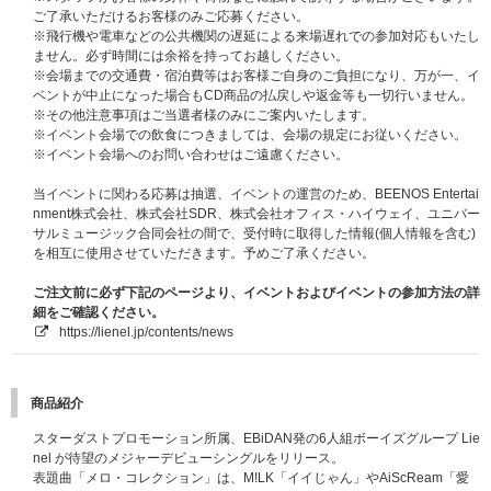
す。ただし、未就学児のお子様でも座席が必要な場合は当選権利が必要とな
ご了承いただけるお客様のみご応募ください。
ります。
※飛行機や電車などの公共機関の遅延による来場遅れでの参加対応もいたし
※未成年の方は保護者の方の同意を得た上でご応募・ご参加ください。未成
ません。必ず時間には余裕を持ってお越しください。
年の方がご応募・ご参加された場合は、保護者の方の同意を得たものとみな
※会場までの交通費・宿泊費等はお客様ご自身のご負担になり、万が一、イ
します。また同意を得られない場合はイベントへのご参加をご遠慮いただき
ベントが中止になった場合もCD商品の払戻しや返金等も一切行いません。
ますようお願いいたします。
※その他注意事項はご当選者様のみにご案内いたします。
※イベント会場での飲食につきましては、会場の規定にお従いください。
＜ご本人確認の際の注意事項＞
※イベント会場へのお問い合わせはご遠慮ください。
・ご本人確認の際に、主催者が指定する『顔写真付きの指定身分証明書』と
の照合を行わせていただきます。
当イベントに関わる応募は抽選、イベントの運営のため、BEENOS Entertai
顔が見えない又は判別が困難な状態での確認は禁止させていただきます。ま
nment株式会社、株式会社SDR、株式会社オフィス・ハイウェイ、ユニバー
た、マスクを外していただきご本人様確認をさせていただく場合がございま
サルミュージック合同会社の間で、受付時に取得した情報(個人情報を含む)
す。ご協力のほどよろしくお願いいたします。
を相互に使用させていただきます。予めご了承ください。
・顔写真の有無に関係なく、学校より学生証・生徒手帳・生徒証明書・身分
証明書が発行されない学生は、必ず上記で指定されている①～⑥の中から
ご注文前に必ず下記のページより、イベントおよびイベントの参加方法の詳
『顔写真付きの指定身分証』を1点ご用意ください。
細をご確認ください。
・主催者が指定する『顔写真付きの指定身分証明書』の発行に必要な期間や
https://lienel.jp/contents/news
費用は、各公的機関へお問い合わせください。
・主催者が指定する『顔写真付きの指定身分証明書』は、余裕を持ってイベ
ント当日までにご用意ください。発行が間に合わなかった場合の対応はいた
商品紹介
しかねます。
・指定身分証明書のお忘れ、紛失、不備などによりご本人確認ができない場
スターダストプロモーション所属、EBiDAN発の6人組ボーイズグループ Lie
合は、ご参加をお断りさせていただきます。あらかじめご了承ください。
nel が待望のメジャーデビューシングルをリリース。
※転売・譲渡の防止のために、何卒、ご理解・ご協力のほどよろしくお願い
表題曲「メロ・コレクション」は、M!LK「イイじゃん」やAiScReam「愛
いたします。