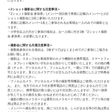
※リストバンドを巻いていない場合、CD販売/イベント観覧/特典会の参加は
になります。
できませんので、装着後はイベント・特典会終了まで外さないようにご注意
ください。
＜2ショット撮影会に関する注意事項＞
※受付用の整理番号/座席番号はランダムでの発番となります。
『2ショット撮影会 参加券』(メンバー別)1枚で券面に記載のメンバーとの2
※受付用の整理番号・イベント座席番号はイベント前日18:00にchordより
ショット撮影会に1回ご参加いただけます。
ご当選者のみにご案内予定です。
・券面に記載のメンバー1名とご参加されるお客様お一人のみでの撮影とな
ります。
■応募対象商品
・小学生以上の方がご参加の場合は、お一人様に付き1枚『2ショット撮影
メロ・コレクション【6月3日(水)スペシャルパフォーマンスイベント応
会 参加券』が必要になります。
募商品】
＜撮影会に関する共通注意事項＞
※必ず「6月3日(水)スペシャルパフォーマンスイベント応募商品」を選択し
・複数枚参加される場合は、1枚ずつではなくまとめてのご参加にご協力を
てご購入ください。その他のカートでご購入いただいた場合、応募抽選対象
お願い致します。
外になりますのでご注意ください。
・撮影は、スタッフがお客様所有のカメラ機能付き携帯電話、スマートフォ
※特典会参加にはイベント当日にCD販売ブースにて特典会参加券付き対象
ン、タブレット端末のいずれかをお預かりして撮影いたします。その他の機
商品をご購入いただく必要がございます。
器（チェキ、デジタルカメラ、フィルムカメラ、一眼レフ等）での撮影は不
可となります。直ぐにカメラアプリが立ち上げられる状態にした上で特典会
【応募期間】
列にお並びください。
2026年5月8日(金)18:00～5月17日(日)23:59
・フィルムカメラ、デジタルカメラ等の撮影専用機器はご使用いただけませ
※当落発表5月21日(木)18:00以降予定
ん。 また、当方でのカメラ付き携帯電話のご用意はございませんのでご注
意ください。 携帯電話の取り扱いには十分注意いたしますが、万が一損害
※本企画は応募抽選方式です。上記スケジュールを必ずご確認ください。
が生じてもその責任を負いかねますのであらかじめご了承ください。
※応募期間内に応募対象商品をご予約・ご購入ください｡
・撮影の際のカメラモードは通常のカメラモードで行います。アプリ等の使
※上記応募期間以外は応募対象商品をご予約・ご購入いただけません。予め
用は禁止させていただきます。
ご了承ください。
・メンバーへ物を持たせる、身につけさせる、しゃがませる等の行為は禁止