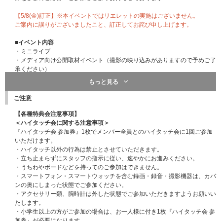
【5/8(金)訂正】※本イベントではリエレットの実施はございません。
ご案内に誤りがございましたこと、訂正してお詫び申し上げます。
■イベント内容
・ミニライブ
・メディア向け公開取材イベント（撮影の映り込みがありますので予めご了
承ください）
・当日CD購入者対象特典会 ※CD販売は当選者のみに行います。
もっと見る
(特典会内容：ハイタッチ会・グループ撮影会 / グループ&グループ撮影会・
2ショット撮影会)
ご注意
※イベント観覧は全席座席指定となります。
【各種特典会注意事項】
※スペシャルパフォーマンスイベントは、応募対象商品ご予約者から抽選で
＜ハイタッチ会に関する注意事項＞
ご当選の方がご参加いただけます。
『ハイタッチ会 参加券』1枚でメンバー全員とのハイタッチ会に1回ご参加
※特典会は、ご当選者かつイベント当日特典会参加券付きCD購入の方がご
いただけます。
参加いただけます。
・ハイタッチ以外の行為は禁止とさせていただきます。
※本イベントは当選者のみのミニライブご観覧、特典会へのご案内となりま
・立ち止まらずにスタッフの指示に従い、速やかにお進みください。
す。
・うちわやボードなどを持ってのご参加はできません。
そのため、イベント当日実施する特典会参加券付きCD販売に関してもご当
・スマートフォン・スマートウォッチを含む録画・録音・撮影機器は、カバ
選者様のみに行わせていただきます。
ンの奥にしまった状態でご参加ください。
・アクセサリー類、腕時計は外した状態でご参加いただきますようお願いい
■出演
たします。
Lienel ＜芳賀柊斗 / 近藤駿太 / 高岡ミロ / 森田璃空 / 武田創世 / 高桑真之＞
・小学生以上の方がご参加の場合は、お一人様に付き1枚『ハイタッチ会 参
加券』が必要になります。