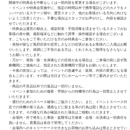
※『enchord(エンコード)』は抽選結果ご確認専用サービス、『パスコード
開催中の特典会を中断もしくは一部内容を変更する場合がございます。
(chord発行電子チケット)』はイベントご参加用電子チケット発券専用サー
・イベントや特典会実施中に、指定の時間以外で携帯電話などのカメラをメ
ビスです。
ンバーがいるステージ側や、運営スタッフ、他のお客様がいる方向に向けな
いようご注意ください。不審な場合はスタッフがお声がけし、内容を確認さ
イベント当日は、当選者受付にてご本人確認を行います。
せていただきます。
受付時間はchord発行の受付整理番号ごとに異なりますのでご注意くださ
・特典会は運営の都合上、感染対策・手指消毒を済ませているスタッフがお
い。
客様の肩や腕、撮影端末などに触れて誘導・操作確認する場合がございま
(受付開始予定時間：6/3(水)9:00(予定))
す。こちらをご了承いただける方のみ特典会へご参加ください。
・発熱や咳など風邪症状や息苦しさなどの症状があるお客様のご入場はお断
1、『パスコード (chord発行電子チケット)』
りいたします。体調にご不安のある方は、くれぐれもご無理をなさらないよ
2、『主催者が指定する顔写真付きの指定身分証明書』(写真・コピー・期限
うお願いいたします。
切れ不可)
・万が一、発熱・咳・全身痛などの症状がある場合は、ご来場の前に必ず医
の両方をご持参の上、各自記載された集合時間にお集まりください。
療機関にご連絡の上、指定された医療機関で受診をお願いいたします。
※上記2点をお持ちでない方は、いかなる理由があってもご参加いただけま
・今後の状況によっては、イベントの急遽中止・延期、内容の変更になる場
せん。あらかじめご了承ください。
合もございます。その際は当日までにホームページ等でご案内させていただ
きます。
必要な身分証の種類､注意事項を必ず事前にご確認ください｡ご確認いただけ
・商品の不良品以外での返品は一切行いません。
ない場合のトラブルについては対応できませんのでご注意ください｡
・イベント参加のための徹夜・早朝からの待機等の行為は一切禁止とさせて
いただきます。
＜イベント当日にご用意いただく『ご本人確認証明書』＞
・通行のためのスペース確保にご協力ください。また、イベントスペース付
ご当選の公演を観覧される際は、必ずご当選されたご本人様の『顔写真付き
近での待機や座り込み、通路などに留まる等の行為は固く禁止とさせていた
の指定身分証明書』の原本(写真・コピー・有効期限切れのもの不可)を
だきます。その様な行為が確認された場合はご移動いただきます。
【1】～【6】の中から1点ご用意ください。
・会場内・外で発生した事故・盗難等は主催者・会場・出演者は一切責任を
※いかなる理由でも他の身分証は無効ですので、ご注意ください。原本のみ
負いません。貴重品は各自で管理してください。
有効となりますので予めご了承ください。
・会場内へのキャリーケースや大きなお荷物のお持ち込みは禁止とさせてい