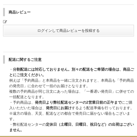
■『2ショット撮影会 参加券』(メンバー別)→対象商品4枚ご購入で1枚お渡
し
商品レビュー
【CDのご購入について】
イベント当日に1回のお会計でご購入いただける枚数の上限を発表いたしま
す。1人でも多くのお客様にご参加いただくための設定となります。
※ご購入後のキャンセル・返金は一切お受けできませんのでご了承くださ
い。
＜CD販売時間について＞
当選者受付完了したお客様から順次ご案内いたします。
配送に関するご注意
なお並び直しに関しては当選者受付呼び出し完了後、ご案内いたします。
呼び出し完了前は並び直しができませんので、あらかじめご了承ください。
・
分割配送には対応しておりません。別々の配送をご希望の場合は、商品ご
とにご注文ください。
＜商品のお支払い方法について＞
例えば「予約商品」と本商品を一緒に注文されますと、本商品も「予約商品
当選者様のみにご案内いたします。
の発売日」に合わせて一括のお届けとなります。
複数の予約商品が同じ注文にあった場合は、「一番遅い発売日」に併せての
＜CD販売に関する注意事項＞
一括配送となります。
※イベントでの購入商品は、店舗別購入者特典対象外となります。
・予約商品は、
発売日より弊社配送センターの2営業日前の正午まで
にご購
※イベント対象商品は、店舗キャンペーン及びポイント・キャンペーン対象
入いただいた場合は、
発売日にお届け
するよう配送準備を行っております。
外となります。
※遠方の場合、天災、配送などの都合で発売日に届かない場合もございま
※お買い上げいただきました商品はいかなる理由でも返品は一切お受けでき
す。
ません。
・弊社配送センターの
定休日（土曜日、日曜日、祝日など）の出荷はござい
ません。