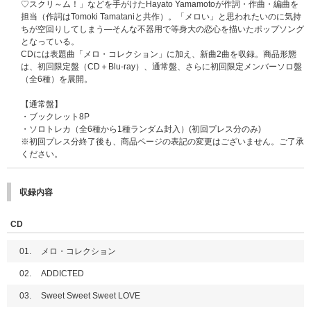
♡スクリ～ム！」などを手がけたHayato Yamamotoが作詞・作曲・編曲を
担当（作詞はTomoki Tamataniと共作）。「メロい」と思われたいのに気持
＜指定身分証明書の偽造・なりすましなどの不正行為を発見した場合＞
ちが空回りしてしまう―そんな不器用で等身大の恋心を描いたポップソング
お客様のイベント参加を全て無効とし、ただちに会場よりご退出いただきま
となっている。
す。その場合、商品の返品・返金は一切受付できませんので予めご了承下さ
CDには表題曲「メロ・コレクション」に加え、新曲2曲を収録。商品形態
い。イベント当日はどなた様も必ずご自身の『顔写真付きの指定身分証明
は、初回限定盤（CD＋Blu-ray）、通常盤、さらに初回限定メンバーソロ盤
書』をご持参いただきますようお願いいたします。また、今後開催されるイ
（全6種）を展開。
ベントなどへのご参加をお断りする場合もございますので予めご了承くださ
い。
【通常盤】
・ブックレット8P
【イベント入場について】
・ソロトレカ（全6種から1種ランダム封入）(初回プレス分のみ)
イベントの入場時にリストバンド・『パスコード (chord発行電子チケッ
※初回プレス分終了後も、商品ページの表記の変更はございません。ご了承
ト)』を確認いたします。
ください。
※詳細はご当選者様にご案内いたします。
【イベント当日実施の特典会について】
収録内容
スペシャルパフォーマンスイベント当日に会場にて対象商品をご購入いただ
いたお客様に、購入枚数に応じて特典券をお渡しいたします。
なお、本イベントの特典会にはご当選者様のみが参加可能となります。
CD
ご当選者様以外はご案内できませんので、ご来場はお控えください。
01.
メロ・コレクション
【特典会内容】
■『ハイタッチ会 参加券』→対象商品1枚ご購入で1枚お渡し
02.
ADDICTED
■『グループ撮影会 / グループ&グループ撮影会 参加券』→対象商品3枚ご購
03.
Sweet Sweet Sweet LOVE
入で1枚お渡し