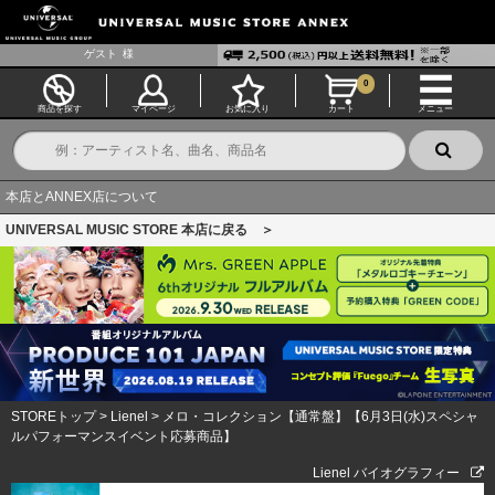
ゲスト
様
0
商品を探す
マイページ
お気に入り
カート
メニュー
本店とANNEX店について
UNIVERSAL MUSIC STORE 本店に戻る ＞
STOREトップ
>
Lienel
>
メロ・コレクション【通常盤】【6月3日(水)スペシャ
ルパフォーマンスイベント応募商品】
Lienel バイオグラフィー