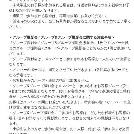
■当選人数
・未就学児のお子様が参加される場合は、保護者様1名につき未就学のお子
当選人数：1,300名様
様1名の同伴が可能となります。
・複数回ご参加される場合は、再度最後尾にお並びください。
■イベント日程/イベント会場
・開催時の状況により、当日特典内容が異なることがありますのでご了承く
2026年6月3日(水)：東京国際フォーラム ホールC
ださい。
https://www.t-i-forum.co.jp/visitors/facilities/c/
＜グループ撮影会 / グループ&グループ撮影会に関する注意事項＞
■開催時間
『グループ撮影会 / グループ&グループ撮影会 参加券』1枚でメンバー全員
ミニライブ開場16:45/開演 17:30
とのグループ撮影会 / グループ&グループ撮影会とどちらかに1回ご参加いた
※スペシャルパフォーマンスイベント・特典会参加券付きCD販売ともに集
だけます。
合時間など詳細は当選者のみにお知らせいたします。
・グループ撮影会は、メンバーとご参加されるお客様お一人のみでの撮影と
なります。
【イベントスケジュール（予定）】
・メンバーのポーズは、固定とさせていただきます。(各回異なるポーズと
11:20＜ハイタッチ会＞ → ＜グループ / グループ&グループ撮影会＞
※当日
なる予定です。）
CD購入者対象特典会
・お客様からのポーズ・表情の指定は出来ません。
17:30～ ミニライブ
・グループ&グループ撮影会はメンバーとご参加されるお客様グループ(2～
ミニライブ終了後 ＜2ショット撮影会＞
※当日CD購入者対象特典会
4名まで)での撮影となります。(例：お客様グループ4名で参加の場合は特典
※本リリースイベントでは上記の流れで進行させていただきます。
券が、お一人様1枚×4名分の4枚必要となります。)
※特典会の開始時間などの詳細は当選者のみにお知らせいたします。
お客様はメンバーの間にお並びいただきます。特典会の途中でメンバーの並
び位置が変更になる場合もございます。
※今回のイベントでは、当選者受付用の整理番号(chord発行)とイベント座
・グループ&グループ撮影会にご参加のお客様は、どなたか代表のお客様の
席番号の2種類の整理番号がございます。
端末1台をお預かりして撮影致します。複数台の端末での撮影は不可となり
当選者受付用の整理番号順にて受付認証後、リストバンドを付与いたしま
ます。
す。
・小学生以上の方がご参加の場合は、お一人様に付き1枚『参加券』が必要