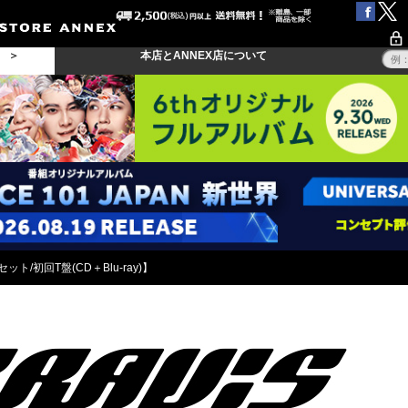
る ＞
本店とANNEX店について
態セット/初回T盤(CD＋Blu-ray)】