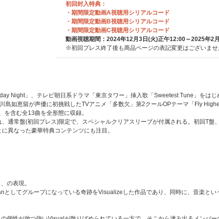
初回封入特典：
※特典は先着です。無くなり次第終了となります。
・期間限定動画A視聴用シリアルコード
・期間限定動画B視聴用シリアルコード
・期間限定動画C視聴用シリアルコード
動画視聴期間：2024年12月3日(火)正午12:00～2025年2月2
※初回プレス終了後も商品ページの表記変更はございませ
 Friday Night」、テレビ朝日系ドラマ「東京タワー」挿入歌「Sweetest Tun
y」、川島如恵留が声優に初挑戦したTVアニメ「多数欠」第2クールOPテーマ「Fly Hi
ou」、を含む全13曲を全形態に収録。
、通常盤(初回プレス)限定で、スペシャルクリアスリーブが付属される。初回T盤、
とに異なった豪華特典コンテンツにも注目。
こと、の表現。
apanとしてグループになっている奇跡をVisualizeした作品であり、同時に、音楽という
の個性が放つ強いVisualが散りばめられている一方で、そこから滲み出るメンバーの