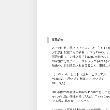
商品紹介
2024年3月に配信リリースをした「T.G.I.
月に先行配信予定の新曲「Crazy Craz
普通の日々」の挿入歌「Staying with y
通常盤には更にボーナストラックも収録され
映像や、特別収録される音源など、形態ご
【「VIIsual」 とは】（読み：ビジュアル）
Visualize：思い描く 想像する 想い描く
VII：7(人)
強い個性の集合体＝Travis Japanである
それぞれ強い個性を持つ7人が、Travis J
せる(思い描かせる)アルバム。
ジャケット写真/特典映像などの随所に、7人