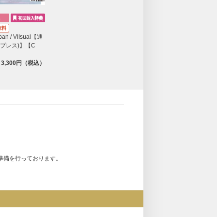
apan / VIIsual【通
回プレス)】【C
3,300円（税込）
準備を行っております。