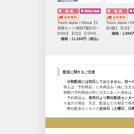
・BO$$Y -Video Clip-
・T.G.I. Friday Night -Behind the
Travis Japan / VIIsual【3
Travis Japan / 
・Sweetest Tune -Behind the sc
形態セット/初回T盤(CD＋
回J盤】【CD】
DVD)】【CD】【+DVD…
価格：3,98
・Crazy Crazy -Behind the scene
価格：11,260円（税込）
・BO$$Y -Behind the scenes-
・VIIsual -Behind the scenes-
・Travis Japan‘s House ~VIIs
配送に関するご注意
[初回J盤]Disc2（CD）
・
分割配送には対応しておりません。別々
例えば「予約商品」と本商品を一緒に注文
01.
Dance With Me 〜Lesson 1〜
複数の予約商品が同じ注文にあった場合は
・予約商品は、
発売日より弊社配送センタ
02.
Happy Groovy
※遠方の場合、天災、配送などの都合で発
・弊社配送センターの
定休日（土曜日、日
03.
VOLCANO
04.
Namidaの結晶
05.
GET ALIVE