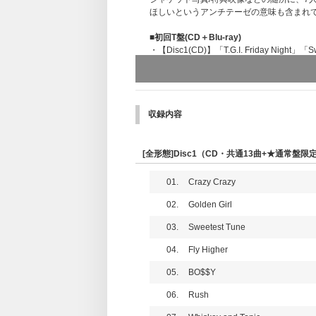
ほしいというアンチテーゼの意味も含まれ
■初回T盤(CD＋Blu-ray)
・【Disc1(CD)】「T.G.I. Friday Night」
・【Disc2(Blu-ray)】豪華特典映像
・三方背ケース＋デジパック＋ブックレッ
■初回J盤(2CD)
・【Disc1(CD)】「T.G.I. Friday Night」
収録内容
・【Disc2(CD)】豪華特典音源
・三方背ケース＋デジパック＋ブックレッ
[全形態]Disc1（CD・共通13曲+★通常盤限
■通常盤 初回プレス生産限定(CD)
・【Disc1(CD)】「T.G.I. Friday Night」「
01.
Crazy Crazy
・三方背ケース＋ジュエルケース＋ブック
02.
Golden Girl
03.
Sweetest Tune
04.
Fly Higher
05.
BO$$Y
06.
Rush