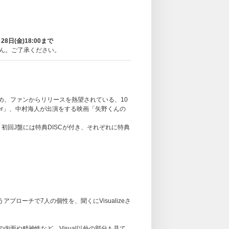
8日(金)18:00まで
ん。ご了承ください。
e」をはじめ、ファンからリリースを熱望されている、10
gher」、中村海人が出演をする映画「矢野くんの
初回J盤には特典DISCが付き、それぞれに特典
アプローチで7人の個性を、聞くにVisualizeさ
内面や精神性など、Visual以外の部分も見て