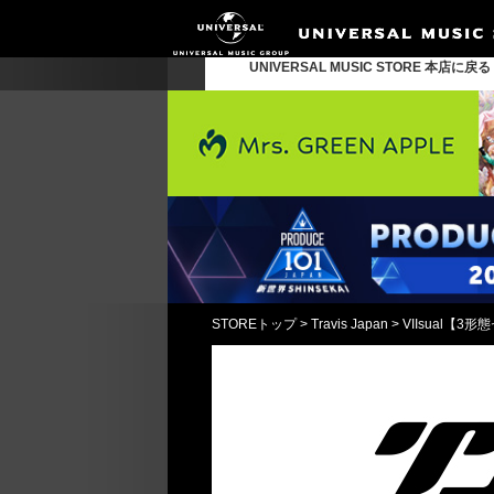
UNIVERSAL MUSIC STORE 本店に戻
STOREトップ
>
Travis Japan
>
VIIsual【3形