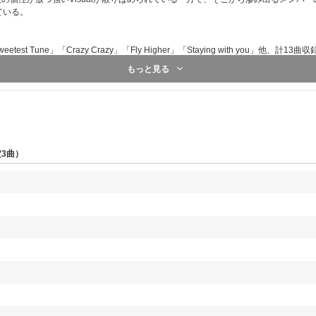
ている。
「Sweetest Tune」「Crazy Crazy」「Fly Higher」「Staying with you」他、計13曲収
もっと見る
ト
「Sweetest Tune」「Crazy Crazy」「Fly Higher」「Staying with you」他、計13曲収
ト
定3曲）
Sweetest Tune」「Crazy Crazy」「Fly Higher」「Staying with you」他、計13曲＋
レット