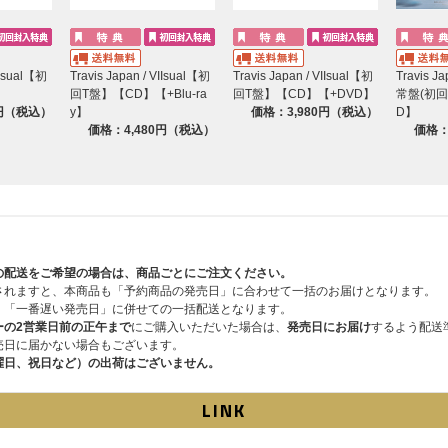
 scenes-
VIIsual【初
Travis Japan / VIIsual【初
Travis Japan / VIIsual【初
Travis J
enes-
回T盤】【CD】【+Blu-ra
回T盤】【CD】【+DVD】
常盤(初
0円（税込）
y】
価格：3,980円（税込）
D】
s-
価格：4,480円（税込）
価格：
ual選手権~
の配送をご希望の場合は、商品ごとにご注文ください。
されますと、本商品も「予約商品の発売日」に合わせて一括のお届けとなります。
、「一番遅い発売日」に併せての一括配送となります。
ーの2営業日前の正午まで
にご購入いただいた場合は、
発売日にお届け
するよう配送
売日に届かない場合もございます。
曜日、祝日など）の出荷はございません。
LINK