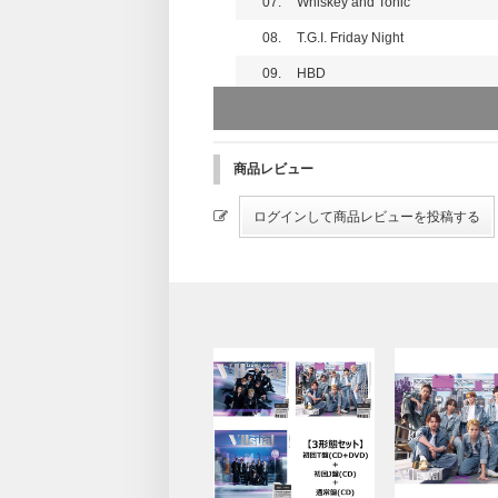
07.
Whiskey and Tonic
08.
T.G.I. Friday Night
09.
HBD
10.
Fireflies
11.
Thrill
商品レビュー
12.
Staying with you
13.
Underdogs
14.
★T.G.I. Friday Night -Japanese ve
15.
★Crazy Crazy - Yunosuke Remi
16.
★BO$$Y - ☆Taku Takahashi (m-f
[初回T盤]Disc2（Blu-ray）
・T.G.I. Friday Night -Video Clip-
・Sweetest Tune -Video Clip-
・Crazy Crazy -Video Clip-