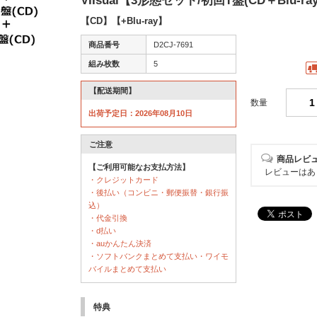
VIIsual【3形態セット/初回T盤(CD＋Blu-ra
【CD】【+Blu-ray】
商品番号
D2CJ-7691
組み枚数
5
【配送期間】
数量
出荷予定日：2026年08月10日
ご注意
商品レビ
【ご利用可能なお支払方法】
レビューはあ
・クレジットカード
・後払い（コンビニ・郵便振替・銀行振
込）
・代金引換
・d払い
・auかんたん決済
・ソフトバンクまとめて支払い・ワイモ
バイルまとめて支払い
特典