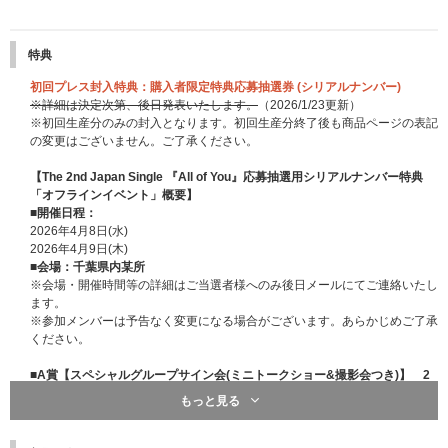
特典
初回プレス封入特典：購入者限定特典応募抽選券 (シリアルナンバー)
※詳細は決定次第、後日発表いたします。
（2026/1/23更新）
※初回生産分のみの封入となります。初回生産分終了後も商品ページの表記
の変更はございません。ご了承ください。
【The 2nd Japan Single 『All of You』応募抽選用シリアルナンバー特典
「オフラインイベント」概要】
■開催日程：
2026年4月8日(水)
2026年4月9日(木)
■会場：千葉県内某所
※会場・開催時間等の詳細はご当選者様へのみ後日メールにてご連絡いたし
ます。
※参加メンバーは予告なく変更になる場合がございます。あらかじめご了承
ください。
■A賞【スペシャルグループサイン会(ミニトークショー&撮影会つき)】 2
日間合計100名様
もっと見る
※メンバー全員によるサイン会にご参加いただけます。
※サインとともにご当選者様のお名前をお入れします。詳細はご当選者様へ
のみご案内いたします。