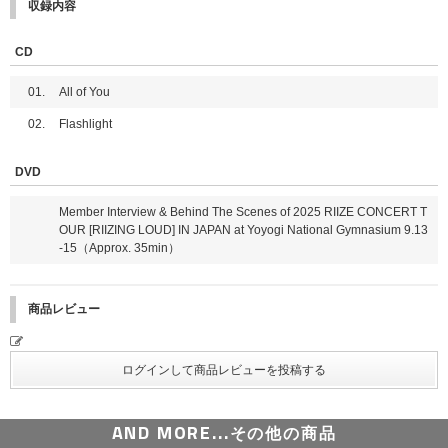
認していただきます。
収録内容
※再撮影についてはメンバー側に不備があった場合のみとなり、主催者側で
＜通常盤・初回プレス＞
判断いたします。お客様側の不備(目をつむった等)には対応いたしませんの
・12P 歌詞ブックレット
CD
で、あらかじめご了承ください。
・フォトカード 通常盤 ver.(全6種のうちランダム1枚)
・ユニットフォトカード(全15種のうちランダム1枚)
■D賞【ミニトークショー＋個別トーク&サイン会】 2日間合計1,200名様
01.
All of You
※初回プレス分終了後も、商品ページの表記の変更はございません。ご了承
※ご応募時にご希望いただいたメンバーによるサイン会にご参加いただけま
ください。
02.
Flashlight
す。
※サインとともにご当選者様のお名前をお入れします。詳細はご当選者様へ
のみご案内いたします。
DVD
※サイン会中に運営側で定めた時間内でメンバーとのトークもお楽しみいた
だけます。
Member Interview & Behind The Scenes of 2025 RIIZE CONCERT T
OUR [RIIZING LOUD] IN JAPAN at Yoyogi National Gymnasium 9.13
■E賞【ミニトークショー＋個別ハイタッチ会】 2日間合計7,200名様 (各日
-15（Approx. 35min）
2部制)
※ご応募時にメンバーの選択はできません。
※「メンバー」および「部」は当選の際にランダムで振り分けられます｡
「メンバー」および「部」の変更はできませんので､あらかじめご了承くだ
商品レビュー
さい。
■応募期間
【1回目】2026年2月17日(火)11:00～2月19日(木) 10:00まで ★当落発表 :
2026年2月20日(金) 20:00頃
【2回目】2026年2月19日(木)11:00～2月25日(水) 10:00まで ★当落発表 :
AND MORE...
その他の商品
2026年2月27日(金) 20:00頃