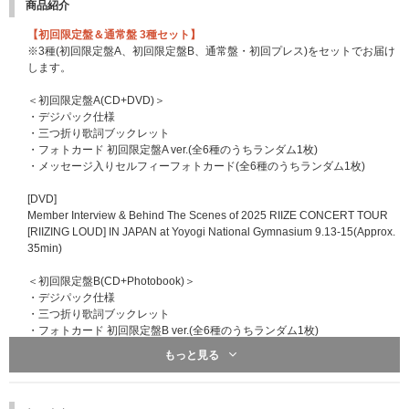
商品紹介
※イベント開始から終了まで、ご自身のお席からのみお客様お手持ちのスマ
ートフォンでご自由に撮影ができます。（スマートフォン以外の撮影機器は
【初回限定盤＆通常盤 3種セット】
お持ち込みいただけません）
※3種(初回限定盤A、初回限定盤B、通常盤・初回プレス)をセットでお届け
※三脚や望遠レンズを含むいかなる撮影補助機材もご使用いただけません。
します。
※サイン会終了後に主催者側で用意したグッズを着用したフォトタイムがご
ざいます。
＜初回限定盤A(CD+DVD)＞
・デジパック仕様
■B賞【ミニトークショー＋グループポストカードお渡し会】 2日間合計8
・三つ折り歌詞ブックレット
00名様
・フォトカード 初回限定盤A ver.(全6種のうちランダム1枚)
※メンバー全員によるポストカードお渡し会にご参加いただけます。
・メッセージ入りセルフィーフォトカード(全6種のうちランダム1枚)
※メンバー一人ひとりからポストカードを受け取っていただきます。
[DVD]
■C賞【ミニトークショー＋個別片手ハート撮影会】 2日間合計360名様
Member Interview & Behind The Scenes of 2025 RIIZE CONCERT TOUR
※ご応募時にご希望いただいたメンバーによる2ショット撮影会にご参加い
[RIIZING LOUD] IN JAPAN at Yoyogi National Gymnasium 9.13-15(Approx.
ただけます。
35min)
※スタッフがチェキで撮影いたします。
※撮影は横向きのみで行います。メンバーのみの撮影はできませんので、必
＜初回限定盤B(CD+Photobook)＞
ずメンバーとお客様1名の2ショットで、お客様は指定の位置にお立ちいた
・デジパック仕様
だいての撮影となります。
・三つ折り歌詞ブックレット
※お客様の片手とメンバーの片手で『ハート』を作って撮影いたします。そ
・フォトカード 初回限定盤B ver.(全6種のうちランダム1枚)
れ以外のポーズは不可となります。
・メッセージ入りセルフィーフォトカード(全6種のうちランダム1枚)
もっと見る
※撮影したチェキはその場でスタッフが確認し、プリントアウトしたチェキ
を受け取っていただきます。
[Photobook]
※撮影ブース外にある待機スペースにて浮かび上がったチェキをお客様に確
・36P 撮り下ろしフォトブック