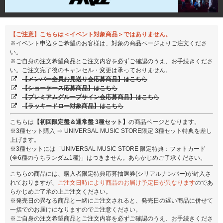
【ご注意】こちらは＜イベント対象商品＞ではありません。
※イベント申込をご希望のお客様は、対象の商品ページよりご注文くださ
い。
※ご自身の注文希望商品とご注文内容を必ずご確認のうえ、お手続きくださ
い。ご注文完了後のキャンセル・変更は承っておりません。
【メンバー全員お見送り会応募商品】はこちら
【ショーケース応募商品】はこちら
【プレミアムグループサイン会応募商品】はこちら
【ラッキードロー対象商品】はこちら
こちらは
【初回限定盤＆通常盤 3種セット】
の商品ページとなります。
※3種セット購入 ⇒ UNIVERSAL MUSIC STORE限定 3種セット特典を差し
上げます。
※3種セットには「UNIVERSAL MUSIC STORE 限定特典：フォトカード
(全6種のうちランダム1種)」はつきません。あらかじめご了承ください。
こちらの商品には、購入者限定特典応募抽選券(シリアルナンバー)が封入さ
れておりますが、
ご注文日時により商品のお届け予定日が異なります
のであ
らかじめご了承の上ご注文ください。
※発売日の異なる商品と一緒にご注文されると、発売日の遅い商品に併せて
一括でのお届けになりますのでご注意ください。
※ご自身の注文希望商品とご注文内容を必ずご確認のうえ、お手続きくださ