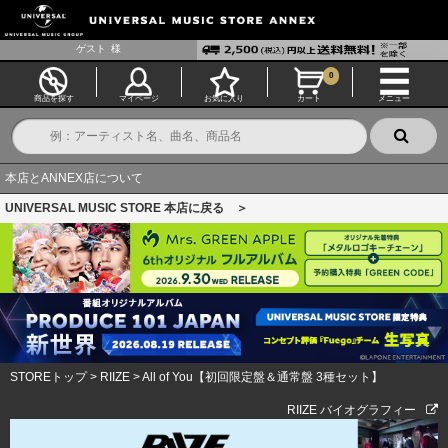
ゲスト
様
0
商品を探す
マイページ
お気に入り
カート
メニュー
本店とANNEX店について
UNIVERSAL MUSIC STORE 本店に戻る ＞
STOREトップ
>
RIIZE
>
All of You【初回限定盤＆通常盤 3種セット】
RIIZE バイオグラフィー