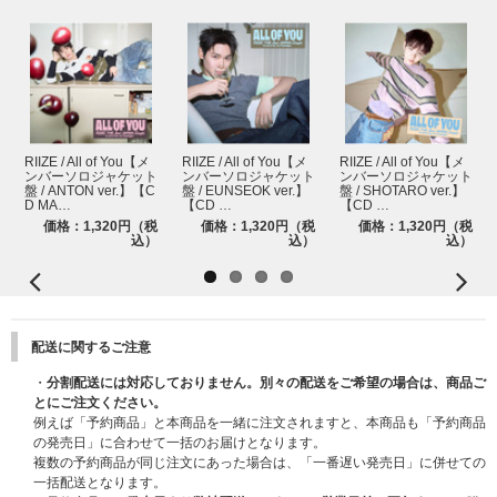
【3回目】2026年2月25日(水)11:00～3月2日(月) 10:00まで ★当落発表 : 2
026年3月6日(金) 20:00頃
※各回の締切間近などの時間帯によっては、繋がりにくい場合がございま
す。余裕を持ってご応募ください。
※上記応募期間以外はご応募いただけません。あらかじめご了承ください。
※商品が届かない、受け取れない等の理由を含め、いかなる場合も上記応募
期間以外はご応募いただけません。あらかじめご了承ください。
※商品受取日と上記スケジュールを必ずご自身でご確認の上、ご購入・ご応
RIIZE / All of You【メ
RIIZE / All of You【メ
RIIZE / All of You【メ
ンバーソロジャケット
ンバーソロジャケット
ンバーソロジャケット
募ください｡
盤 / ANTON ver.】【C
盤 / EUNSEOK ver.】
盤 / SHOTARO ver.】
※各イベントの詳細・応募期間はHPよりご確認ください。
D MA…
【CD …
【CD …
価格：1,320円（税
価格：1,320円（税
価格：1,320円（税
込）
込）
込）
※イベントの詳細・応募期間はHPよりご確認ください。
https://riizeofficial.jp/news/2026012203/
配送に関するご注意
・
分割配送には対応しておりません。別々の配送をご希望の場合は、商品ご
とにご注文ください。
例えば「予約商品」と本商品を一緒に注文されますと、本商品も「予約商品
の発売日」に合わせて一括のお届けとなります。
複数の予約商品が同じ注文にあった場合は、「一番遅い発売日」に併せての
一括配送となります。