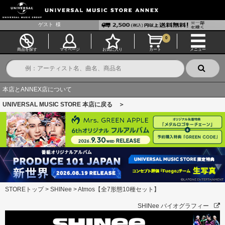
ゲスト
様
0
商品を探す
マイページ
お気に入り
カート
メニュー
本店とANNEX店について
UNIVERSAL MUSIC STORE 本店に戻る ＞
STOREトップ
>
SHINee
>
Atmos【全7形態10種セット】
SHINee バイオグラフィー