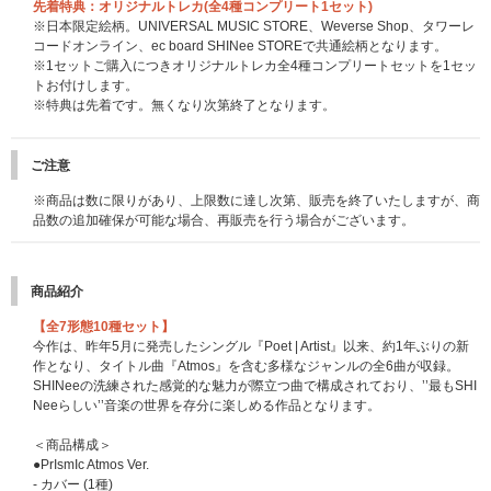
先着特典：オリジナルトレカ(全4種コンプリート1セット)
※日本限定絵柄。UNIVERSAL MUSIC STORE、Weverse Shop、タワーレ
コードオンライン、ec board SHINee STOREで共通絵柄となります。
※1セットご購入につきオリジナルトレカ全4種コンプリートセットを1セッ
トお付けします。
※特典は先着です。無くなり次第終了となります。
ご注意
※商品は数に限りがあり、上限数に達し次第、販売を終了いたしますが、商
品数の追加確保が可能な場合、再販売を行う場合がございます。
商品紹介
【全7形態10種セット】
今作は、昨年5月に発売したシングル『Poet | Artist』以来、約1年ぶりの新
作となり、タイトル曲『Atmos』を含む多様なジャンルの全6曲が収録。
SHINeeの洗練された感覚的な魅力が際立つ曲で構成されており、’’最もSHI
Neeらしい’’音楽の世界を存分に楽しめる作品となります。
＜商品構成＞
●PrIsmIc Atmos Ver.
- カバー (1種)