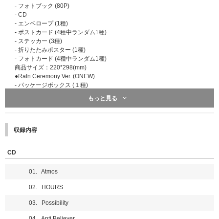
- フォトブック (80P)
- CD
- エンベロープ (1種)
- ポストカード (4種中ランダム1種)
- ステッカー (3種)
- 折りたたみポスター (1種)
- フォトカード (4種中ランダム1種)
商品サイズ：220*298(mm)
●RaIn Ceremony Ver. (ONEW)
- パッケージボックス (１種)
- クリアスリーブ (1種)
もっと見る
- フォトブック (32P)
- CD
- ステッカー (5種)
- 折りたたみポスター (1種)
収録内容
- フォトカード (4種中ランダム1種)
商品サイズ：135*190(mm)
CD
●RaIn Ceremony Ver. (KEY)
- パッケージボックス (１種)
01. Atmos
- クリアスリーブ (1種)
- フォトブック (32P)
02. HOURS
- CD
- ステッカー (5種)
03. Possibility
- 折りたたみポスター (1種)
- フォトカード (4種中ランダム1種)
04. Anti Believer