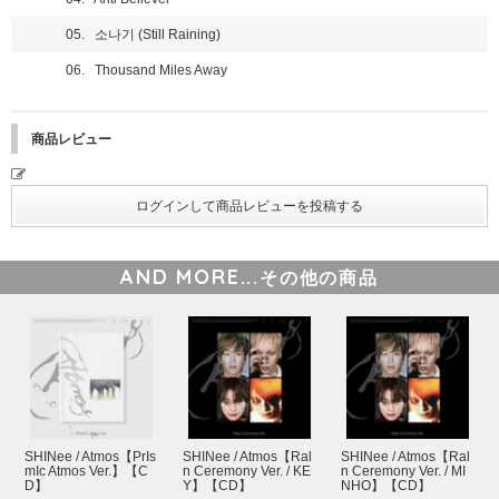
商品サイズ：135*190(mm)
05. 소나기 (Still Raining)
●RaIn Ceremony Ver. (MINHO)
- パッケージボックス (１種)
06. Thousand Miles Away
- クリアスリーブ (1種)
- フォトブック (32P)
- CD
- ステッカー (5種)
商品レビュー
- 折りたたみポスター (1種)
- フォトカード (4種中ランダム1種)
商品サイズ：135*190(mm)
●RaIn Ceremony Ver. (TAEMIN)
- パッケージボックス (１種)
- クリアスリーブ (1種)
AND MORE...
その他の商品
- フォトブック (32P)
- CD
- ステッカー (5種)
- 折りたたみポスター (1種)
- フォトカード (4種中ランダム1種)
商品サイズ：135*190(mm)
●SMInI Ver. (4種)
- カバー (4種)
- キーリングボールチェーン (1種)
- Music NFC CD (1種)
SHINee / Atmos【PrIs
SHINee / Atmos【Ral
SHINee / Atmos【Ral
mIc Atmos Ver.】【C
n Ceremony Ver. / KE
n Ceremony Ver. / MI
- フォトカード (４種中ランダム1種)
D】
Y】【CD】
NHO】【CD】
商品サイズ：67*112*16(mm)