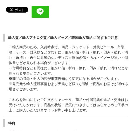
輸入盤／輸入アナログ盤／輸入グッズ／韓国輸入商品 に関するご注意
※輸入商品のため、入荷時点で、商品（ジャケット・外装ビニール・外装
箱・ケース・封入物など含む）に、細かい傷・折れ・擦れ・凹み・破れ・汚
れ・角潰れ・再生に影響のないディスク盤面の傷・汚れ・イメージ違い・個
体差などが見られる場合がございます。
※付属特典なども同様に、細かい傷・折れ・擦れ・凹み・破れ・汚れなどが
見られる場合がございます。
※商品の収録・封入内容が事前告知なく変更になる場合がございます。
※発売元や輸入流通事情および天候など様々な理由で商品のお届けが遅れる
場合がございます。
これらを理由にしたご注文のキャンセル、商品や付属特典の返品・交換はお
受けいたしかねます。商品の状態・品質につきましてはあらかじめご了承の
上、ご購入いただけますようお願い申し上げます。
特典