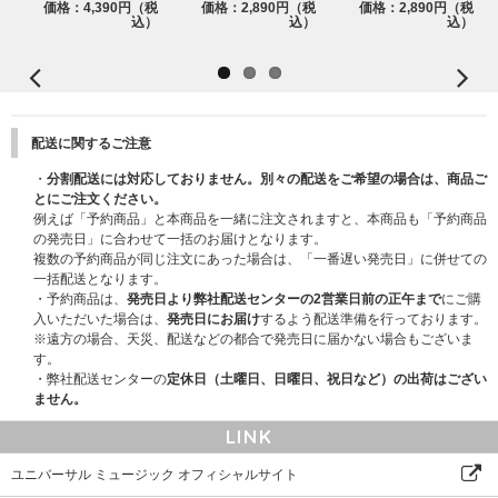
価格：4,390円（税
価格：2,890円（税
価格：2,890円（税
●Weather Rock Ver.
込）
込）
込）
- パッケージ (1種)
- ボイスキーリング (1種)
- ユーザーマニュアル (1種)
- Music NFC CD (1種)
- ステッカー (1種)
- フォトカード (４種中ランダム1種)
配送に関するご注意
- グループフォトカード (2種中ランダム1種)
商品サイズ：121*95(mm)
・
分割配送には対応しておりません。別々の配送をご希望の場合は、商品ご
※構成内容は制作元の事情により変更になる場合がございます。あらかじめ
とにご注文ください。
ご了承ください。
例えば「予約商品」と本商品を一緒に注文されますと、本商品も「予約商品
の発売日」に合わせて一括のお届けとなります。
複数の予約商品が同じ注文にあった場合は、「一番遅い発売日」に併せての
一括配送となります。
・予約商品は、
発売日より弊社配送センターの2営業日前の正午まで
にご購
入いただいた場合は、
発売日にお届け
するよう配送準備を行っております。
※遠方の場合、天災、配送などの都合で発売日に届かない場合もございま
す。
・弊社配送センターの
定休日（土曜日、日曜日、祝日など）の出荷はござい
ません。
LINK
ユニバーサル ミュージック オフィシャルサイト