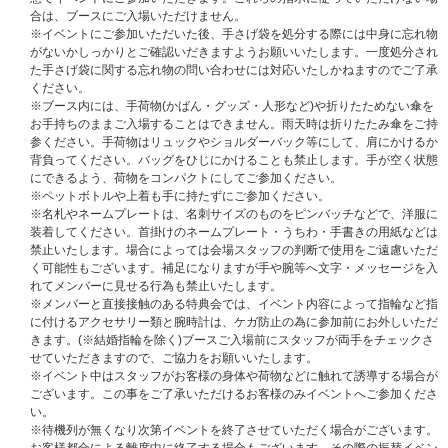
りません。
合は、ブースにご入場いただけません。
※対象商品1点の購入で1口の応募になり、購入枚数、応募回数の制限はご
※イベントにご参加いただいた後、手さげ袋を処分する際には中身に忘れ物
ざいません。おひとり様何点でもご購入でき、何回でもご応募いただけま
がないかしっかりとご確認いだきますようお願いいたします。一度処分され
す。
た手さげ袋に関する忘れ物の問い合わせには対応いたしかねますのでご了承
ください。
※ご注文・ご登録の際に入力するお名前は＜必ず日本語(漢字・ひらがな・
※ブース内には、手荷物(かばん・グッズ・人形など)や折りたためない傘を
カタカナ)＞にてご入力ください。
お手持ちのままご入場することはできません。雨天時は折りたたみ傘をご持
ただし、お名前を日本語で表記できない場合は、英ローマ字にてご入力くだ
参ください。手荷物はリュックやショルダーバック等にして、肩にかけるか
さい。
背負ってください。バッグをひじにかけることも禁止します。手が空く状態
それ以外の言語でご入力いただいた場合はイベント応募対象外となります。
にできるよう、荷物をコンパクトにしてご参加ください。
ご注意ください。
※ペットボトルや上着も手に持たずにご参加ください。
また、お名前が日本語(漢字・ひらがな・カタカナ)にも関わらず、英ローマ
※名札やネームプレートは、名刺サイズのものをピンバッチなどで、洋服に
字にてご入力された場合は、落選となる場合がございます。
装着してください。首掛けのネームプレート・うちわ・手書きの用紙などは
※ご購入の際、イベントに参加を希望されるご本人様のお名前で必ずご入力
禁止いたします。場合によっては会場スタッフの判断で使用をご遠慮いただ
ください。ご注文完了後、お名前の変更はできませんので、あらかじめご了
く可能性もございます。補足になりますが手や腕等へ文字・メッセージを入
承ください。
れてメンバーに見せる行為も禁止いたします。
ご事情により、完了後からイベント日までに苗字が変更になる場合は、変更
※メンバーと直接接触のある特典会では、イベント内容によって指輪など指
前と変更後の指定の身分証明書を必ずお持ちください。
に付けるアクセサリー類と腕時計は、ケガ防止の為に参加前にお外しいただ
きます。(※結婚指輪を除く)ブースご入場前にスタッフが両手をチェックさ
■イベント当日に必要なもの
せていただきますので、ご協力をお願いいたします。
1.『電子チケット』
※イベント中はスタッフがお客様の身体や荷物などに触れて誘導する場合が
2.『主催者が指定する顔写真付きの指定身分証明書』(写真・コピー・期限
ございます。この事をご了承いただけるお客様のみイベントへご参加くださ
切れ不可)
い。
をご持参の上、『電子チケット』または『ticket boardのマイページ』に記
※待機列が無くなり次第イベントを終了させていただく場合がございます。
載された集合時間にお集まりください。