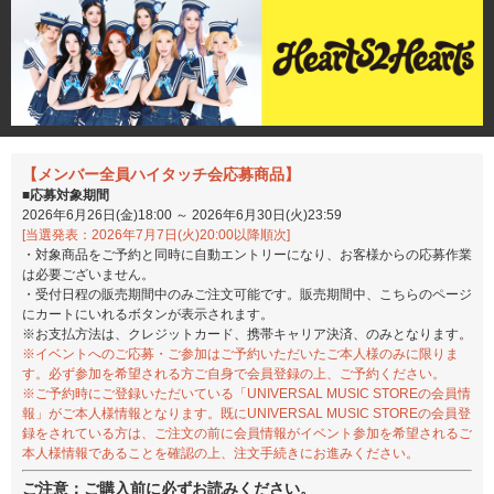
【メンバー全員ハイタッチ会応募商品】
■応募対象期間
2026年6月26日(金)18:00 ～ 2026年6月30日(火)23:59
[当選発表：2026年7月7日(火)20:00以降順次]
・対象商品をご予約と同時に自動エントリーになり、お客様からの応募作業
は必要ございません。
・受付日程の販売期間中のみご注文可能です。販売期間中、こちらのページ
にカートにいれるボタンが表示されます。
※お支払方法は、クレジットカード、携帯キャリア決済、のみとなります。
※イベントへのご応募・ご参加はご予約いただいたご本人様のみに限りま
す。必ず参加を希望される方ご自身で会員登録の上、ご予約ください。
※ご予約時にご登録いただいている「UNIVERSAL MUSIC STOREの会員情
報」がご本人様情報となります。既にUNIVERSAL MUSIC STOREの会員登
録をされている方は、ご注文の前に会員情報がイベント参加を希望されるご
本人様情報であることを確認の上、注文手続きにお進みください。
ご注意：ご購入前に必ずお読みください。