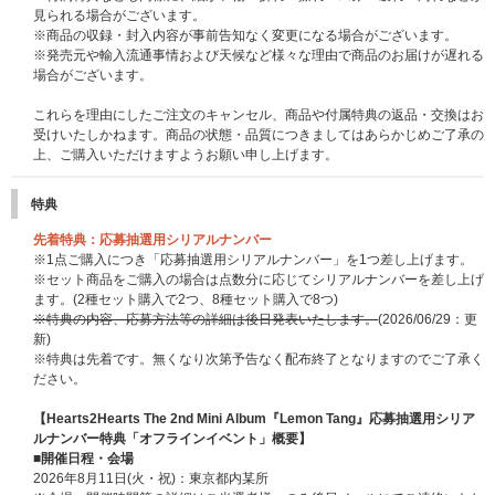
見られる場合がございます。
※商品の収録・封入内容が事前告知なく変更になる場合がございます。
※発売元や輸入流通事情および天候など様々な理由で商品のお届けが遅れる
場合がございます。
これらを理由にしたご注文のキャンセル、商品や付属特典の返品・交換はお
受けいたしかねます。商品の状態・品質につきましてはあらかじめご了承の
上、ご購入いただけますようお願い申し上げます。
特典
先着特典：応募抽選用シリアルナンバー
※1点ご購入につき「応募抽選用シリアルナンバー」を1つ差し上げます。
※セット商品をご購入の場合は点数分に応じてシリアルナンバーを差し上げ
ます。(2種セット購入で2つ、8種セット購入で8つ)
※特典の内容、応募方法等の詳細は後日発表いたします。
(2026/06/29：更
新)
※特典は先着です。無くなり次第予告なく配布終了となりますのでご了承く
ださい。
【Hearts2Hearts The 2nd Mini Album『Lemon Tang』応募抽選用シリア
ルナンバー特典「オフラインイベント」概要】
■開催日程・会場
2026年8月11日(火・祝)：東京都内某所