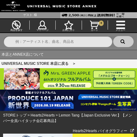
ゲスト
様
0
商品を探す
マイページ
お気に入り
カート
メニュー
本店とANNEX店について
UNIVERSAL MUSIC STORE 本店に戻る ＞
STOREトップ
>
Hearts2Hearts
>
Lemon Tang【Japan Exclusive Ver.】【メン
バー全員ハイタッチ会応募商品】
Hearts2Hearts バイオグラフィー