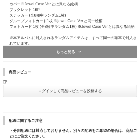
い。
カバー※Jewel Case Ver.とは異なる絵柄
ブックレット 16P
▼外国籍の方について
ステッカー (全8種中ランダム1枚)
※外国籍の方は必ず、明確に本人と確認できる【1】パスポート、【3】特
グループフォトカード1枚 ※jewel Case Ver.と同一絵柄
別永住者証明書または在留カード、【5】マイナンバーカード (※通知カー
フォトカード 1枚 (全8種中ランダム1枚) ※Jewel Case Ver.とは異なる絵柄
ドは不可)を必ずお持ちください。
※本アルバムに封入されるランダムアイテムは、すべて同一の確率で封入さ
※上記以外のご本人様確認書類をお持ちいただいても、ご参加いただくこと
れています。
はできません。
もっと見る
※身分証の偽造、写真の貼り換えなど不正が発覚した場合は、別日の参加権
利をお持ちでも、当イベントへの参加は一切お断りいたします。また今後開
催するイベントへの参加も一切できなくなりますのでご注意ください。
※顔写真の有無に関係なく、学校より学生証・生徒手帳・生徒証明書・身分
商品レビュー
証明書が発行されない学生は、必ず上記で指定されている【1】～【5】の
中から『顔写真付きの指定身分証』を1点ご用意ください。
※主催者が指定する『顔写真付きの指定身分証明書』の発行に必要な期間や
費用は、各公的機関へお問い合わせください。
※主催者が指定する『顔写真付きの指定身分証明書』は、イベント当日まで
にご用意ください。発行が間に合わなかった場合の対応はいたしかねます。
※「パスポート」「マイナンバーカード」は未成年の方でも発行が可能で
す。(未成年の方は、保護者の方の同意が必要です)ご本人様確認は、今後開
催されるイベント等でも実施されることがありますので、この機会に事前の
配送に関するご注意
ご準備をお願いいたします。
・
分割配送には対応しておりません。別々の配送をご希望の場合は、商品ご
※『顔写真付き指定身分証明書』のお忘れ、紛失、不備などによりご本人様
とにご注文ください。
確認ができない場合は、ご参加をお断りさせていただきます。あらかじめご