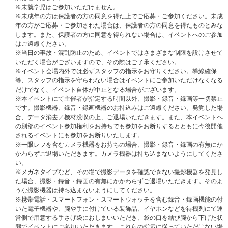
ご当選後の「特典会内容」の変更はできませんので､あらかじめご了承くだ
ざいます｡余裕を持ってご応募ください｡
※未就学児はご参加いただけません。
さい。
※未成年の方は保護者の方の同意を得た上でご応募・ご参加ください。未成
※各回の締切間近などの時間帯によっては、繋がりにくい場合がございま
＜当選発表＞
年の方がご応募・ご参加された場合は、保護者の方の同意を得たものとみな
す。余裕を持ってご応募ください。
当選発表は応募期間内に該当イベント応募専用の商品をご購入いただいたお
します。また、保護者の方に同意を得られない場合は、イベントへのご参加
※上記応募期間以外はご応募いただけません。あらかじめご了承ください。
客様を対象に抽選を行い、UNIVERSAL MUSIC STOREはマイページにて、
はご遠慮ください。
※商品が届かない、受け取れない等の理由を含め、いかなる場合も上記応募
「当選」をお知らせいたします。
※当日の事故・混乱防止のため、イベントではさまざまな制限を設けさせて
期間以外はご応募いただけません。あらかじめご了承ください。
※当選発表は当選者様にのみご連絡させていただきます。落選の場合はご案
いただく場合がございますので、その際はご了承ください。
※商品受取日と上記スケジュールを必ずご自身でご確認の上、ご購入・ご応
内いたしませんので、あらかじめご了承ください。
※イベント会場内外では必ずスタッフの指示をお守りください。導線確保
募ください｡
※マイページ通知は、イベント終了時まで大切に保管してください。
等、スタッフの指示を守られない場合はイベントにご参加いただけなくなる
※シリアルナンバー応募抽選特典にご応募されるお客様は、お早めのご予
※マイページ通知は目安時間になり、前後する可能性がございます。
だけでなく、イベント自体が中止となる場合がございます。
約・ご購入をお願いいたします。
※当選確率は、応募対象商品のご予約、ご購入順とは関係ございません。
※本イベントにて主催者が指定する時間以外、撮影・録音・録画等一切禁止
※イベントの詳細・応募期間は下記よりご確認ください。
※いかなる場合も、当落についてはお問い合わせいただいてもお答えいたし
です。撮影機器、録音・録画機器のお持込みはご遠慮ください。発覚した場
イベント詳細はこちら
かねます。あらかじめご了承ください。
合、データ消去／機材没収の上、ご退場いただきます。また、本イベントへ
の別部のイベント参加権利をお持ちでも参加をお断りするとともに今後開催
先着特典：メンバー別セルフィーフォトカード 全8種のうちランダムで１
＜イベント応募対象商品＞
されるイベントにも参加をお断りいたします。
枚
2026年7月3日(金)先行発売
※一眼レフを含むカメラ機器をお持ちの場合、撮影・録音・録画の有無にか
※2種セットは1セットにつき2枚／8種セットは1セットにつき8枚／単品は
Hearts2Hearts
かわらずご退場いただきます。カメラ機器は持ち込まないようにしてくださ
1点につき1枚差し上げます。
The 2nd Mini Album『Lemon Tang』(Jewel Case Ver. Japan Exclusive) 1
い。
※メンバー別セルフィーフォトカードはランダムで差し上げます。メンバー
種
※メガネタイプなど、その場で撮影データを確認できない撮影機器を発見し
を指定することはできません。
た場合、撮影・録音・録画の有無にかかわらずご退場いただきます。そのよ
※Weverse Shop、UNIVERSAL MUSIC STOREで特典の写真絵柄は同じで
＜応募方法/注意事項＞
うな撮影機器は持ち込まないようにしてください。
す。
販売サイトにて対象商品1点ご予約(ご決済完了)と同時に自動エントリーに
※携帯電話・スマートフォン・スマートウォッチを含む録音・録画機能の付
※特典は先着です。無くなり次第終了となります。
なり、お客様ご自身での応募のお手続きは必要ございません。
いた電子機器や、腕や手に付けている装飾品、イヤホンなどを待機列にて運
※ご購入時に「メンバー全員ハイタッチ会応募商品」と記載のある商品を選
営側で用意する手さげ袋におしまいいただき、袋の口を結び腕から下げた状
んでご購入ください。通常商品をご購入いただいても応募抽選の対象にはな
態でイベントにご参加いただきます。これらの指示に従っていただけない場