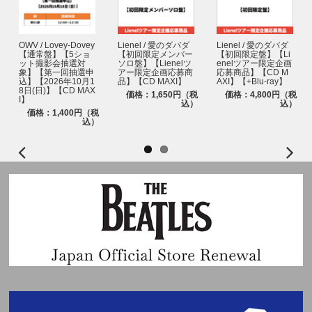
※『電子チケット』が発券されましたらすぐにダウンロードいただき、お手
元に『電子チケット』のご準備をお願いいたします。
※イベントはご参加される方お一人様につき、1台のスマートフォン(タブレ
ット含む)が必要になります。
OWV / Lovey-Dovey
Lienel / 愛のダバダ
Lienel / 愛のダバダ
【通常盤】【5ショ
【初回限定メンバー
【初回限定盤】【Li
※スマートフォン・タブレット(一部機種を除く)をお持ちでない方はイベン
ット撮影会抽選対
ソロ盤】【Lienelツ
enelツアー限定企画
トへご参加いただけません。あらかじめご了承ください。
象】【第一回抽選申
アー限定企画応募商
応募商品】【CD M
※『電子チケット』での入場は、スマートフォン・タブレット(一部機種を
込】【2026年10月1
品】【CD MAXI】
AXI】【+Blu-ray】
8日(日)】【CD MAX
除く)を使っての入場です。事前にしっかりとスマートフォン・タブレット
価格：1,650円（税
価格：4,800円（税
I】
込）
込）
(一部機種を除く)の充電や起動等のチェックをお願いします。スマートフォ
価格：1,400円（税
ン・タブレット(一部機種を除く)の充電切れ・故障等の対応はいたしかねま
込）
す。イベント会場に充電ブース、Wi-Fiはございません。
※『電子チケット』が配信されましたらすぐにダウンロードいただき、イベ
ント当日はお手元に『電子チケット』のご準備をお願いいたします。
【電子チケットの発券方法】
https://ticket.tickebo.jp/top/ja/guide/qrtic
kets.html