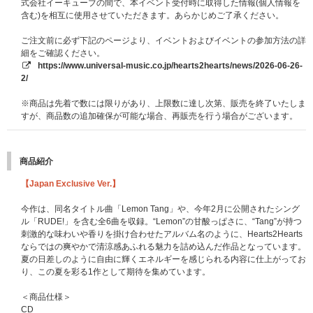
可
式会社イーキューブの間で、本イベント受付時に取得した情報(個人情報を
・高等専門学校は可
含む)を相互に使用させていただきます。あらかじめご了承ください。
・顔写真の無いものは不可
・デジタル学生証は不可
ご注文前に必ず下記のページより、イベントおよびイベントの参加方法の詳
・顔写真付でないものに、ご自身で写真を貼付したものや、貼付したと思わ
細をご確認ください。
れるものは不可
https://www.universal-music.co.jp/hearts2hearts/news/2026-06-26-
・在学証明書は不可
2/
・予備校・専門学校発行のものは不可
・学校より顔写真付き学生証・生徒手帳・生徒証明書・身分証明書が発行さ
※商品は先着で数には限りがあり、上限数に達し次第、販売を終了いたしま
れない学生＜高校生まで＞に限り、下記2点をお持ちであれば可。その他の
すが、商品数の追加確保が可能な場合、再販売を行う場合がございます。
組み合わせは不可
顔写真無し学生証・生徒手帳+住民票(世帯全員)
・学生証・生徒手帳の発行がない場合は、顔写真無しの生徒証明書・学校発
商品紹介
行の身分証明書でも可(在学証明書は不可)
※ただし、生徒氏名記入欄がないものや、記入欄に名前の記入のないものは
【Japan Exclusive Ver.】
不可
・住民票は(世帯全員)が記載されているものに限る。(世帯の一部)は不可、
今作は、同名タイトル曲「Lemon Tang」や、今年2月に公開されたシング
個人番号記載のものは見えないように保護した上でご提示ください。
ル「RUDE!」を含む全6曲を収録。“Lemon”の甘酸っぱさに、“Tang”が持つ
※上記『顔写真付きの指定身分証』以外の顔写真付の特殊技術免許証や仮の
刺激的な味わいや香りを掛け合わせたアルバム名のように、Hearts2Hearts
運転免許証、社員証、健康保険証などをご持参いただいてもご参加できませ
ならではの爽やかで清涼感あふれる魅力を詰め込んだ作品となっています。
ん。必ず上記で指定されている【1】～【5】の『顔写真付きの指定身分
夏の日差しのように自由に輝くエネルギーを感じられる内容に仕上がってお
証』を1点ご持参ください。
り、この夏を彩る1作として期待を集めています。
※マイナンバーカードの個人番号等は見えないように保護した上でご提示く
ださい。
＜商品仕様＞
※障害者手帳については、氏名、住所、顔写真記載のページをご提示くださ
CD