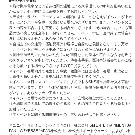
がございます。
■その他注意事項
※ご本人様確認の際、口頭にて詳細にご本人様確認をさせていただく場合が
※飛行機や電車などの公共機関の遅延による来場遅れでの参加対応もいたし
ございます。ご理解・ご協力をお願いいたします。
かねます。必ず時間には余裕を持ってお越しください。
※天候やトラブル、アーティストの都合により、やむをえずイベントが中止
＜主催者が指定する顔写真付きの身分証明書＞
またはメンバーが変更・欠席になる場合がございます。また、イベントの日
イベントにご参加される際は、必ず主催者が指定する、ご当選されたご本人
程・内容が都合により変更になる場合がございます。その場合においても商
様の『顔写真付きの指定身分証明書』の原本(写真・コピー・有効期限切れ
品の払い戻しや返金等も一切行いません。イベント中止・途中終了の場合も
のものは不可)を【1】～【6】の中から1点ご持参ください。
条件は変わりません。あらかじめご了承ください。
いかなる理由でも下記記載以外の身分証は無効となりますので、ご注意くだ
※会場までの交通費・宿泊費等はお客様ご自身のご負担となります。万が
さい。
一、イベントが中止や途中終了になった場合も条件は変わりません。
※原本のみ有効
※長時間待機列にお待ちいただくのが困難な、お身体の不自由な方はお近く
※下記記載の身分証に別の証明写真を貼る等、身分証の偽造が発覚した場合
のスタッフまでお申し付けください。障害者手帳、医師の診断書などのご提
もご参加いただけません。
示をお願いする場合もございますのでご持参ください。
※イベント会場内外で発生した事故・盗難等には主催者・会場・出演者は一
【1】パスポート
切責任を負いません。貴重品はご自身で管理してください。
【2】運転免許証 (※第一種運転免許、第二種運転免許に限る)
※イベント当日マスコミ・メディアによる取材やSNS等の撮影が入る可能
【3】特別永住者証明書または在留カード
性がございます。また、取材や撮影した写真・映像が使用される可能性もご
【4】身体障害者手帳、精神障害者保険福祉手帳、療育手帳
ざいます。あらかじめご了承ください。
【5】マイナンバーカード (※通知カードは不可)
※イベント会場での飲食につきましては、会場の規定に従ってください。
【6】顔写真付き学生証・生徒手帳 (※在学中のものに限る)
※会場周辺での集団での場所の占拠等、付近の方のご迷惑となる行為を固く
お断りいたします。
■【6】顔写真付き学生証・生徒手帳について
※本イベントに関する開催施設へのお問い合わせはご遠慮ください。
・学生証・生徒手帳の発行がない場合は、顔写真付の生徒証明書または学校
発行の身分証明書でも可
※ユニバーサルミュージック合同会社、株式会社 SM ENTERTAINMENT JA
※ただし、生徒氏名記入欄の無いものや記入欄に名前の記入のないものは不
PAN、WEVERSE JAPAN株式会社、株式会社ボードウォーク、および、株