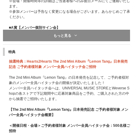
※会場・開催時間等の詳細はご当選者様へのみ後日メールにてご連絡いたし
ます。
※参加メンバーは予告なく変更になる場合がございます。あらかじめご了承
ください。
■A賞【メンバー個別サイン会】
メンバー1名からポストカードへサインを入れるオフラインイベントです。
もっと見る
※メンバーの選択はできません。
※サインとともにご当選者様のお名前をお入れします。詳細はご当選者様へ
のみご案内いたします。
特典
※サインとともにご当選者様のお名前をお入れします。詳細はご当選者様へ
のみご案内いたします。
抽選特典：Hearts2Hearts The 2nd Mini Album『Lemon Tang』日本発売
サイン会中に運営側で定めた時間内でメンバーとのトークもお楽しみいただ
記念 ご予約者様対象 メンバー全員ハイタッチ会ご招待
けます。
※メンバー個別サイン会はお時間を分けて各「部」ごとの開催となります。
The 2nd Mini Album『Lemon Tang』の日本発売を記念して、ご予約者様対
「部」および「メンバー」は当選の際にランダムで振り分けられます｡
象のメンバー全員ハイタッチ会の開催が決定いたしました！
「部」および「メンバー」の変更はできませんので､あらかじめご了承くだ
メンバー全員ハイタッチ会へは、UNIVERSAL MUSIC STOREとWeverse S
さい。
hopの各ストアで下記期間中に応募対象商品をご予約、ご購入された方の中
から抽選でご招待いたします。
■B賞【メンバー個別特典お渡し会】
メンバー1名から特典ミニポスターをお渡しするオフラインイベントです。
【The 2nd Mini Album『Lemon Tang』日本発売記念 ご予約者様対象 メン
※特典ミニポスターのお渡しのみとなります。
バー全員ハイタッチ会概要】
※メンバーの選択はできません。
※メンバー個別特典お渡し会はお時間を分けて各「部」ごとの開催となりま
＜開催日程・会場＞ご予約者様対象 メンバー全員ハイタッチ会：500名様ご
す。「部」および「メンバー」は当選の際にランダムで振り分けられます｡
招待