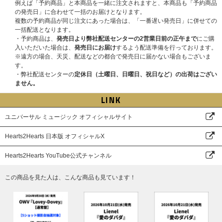
例えば「予約商品」と本商品を一緒に注文されますと、本商品も「予約商品
了承ください。
の発売日」に合わせて一括のお届けとなります。
複数の予約商品が同じ注文にあった場合は、「一番遅い発売日」に併せての
■電子チケットについて
一括配送となります。
本イベントは「ticket board」の「電子チケット」を採用しています。
・予約商品は、
発売日より弊社配送センターの2営業日前の正午まで
にご購
ご参加にあたり、「電子チケット」1枚につき、1台のスマートフォン(タブ
入いただいた場合は、
発売日にお届け
するよう配送準備を行っております。
レット含む)が必要となります。
※遠方の場合、天災、配送などの都合で発売日に届かない場合もございま
ご予約、ご購入と同時に自動エントリーとなるため、ticket boardへの会員
す。
登録(無料)は不要ですが、ticket board＜@tickebo.jp＞からのメールが受信
・弊社配送センターの
定休日（土曜日、日曜日、祝日など）の出荷はござい
できるように、ご利用端末の受信設定をしておいてください。
ません。
【ticket boardウェブサイト】
https://ticket.tickebo.jp/
ticket boardのマイページにログインする際は、ご購入時にストアで登録さ
LINK
れた「メールアドレス」および「電話番号」の入力が必要です。
※ticket boardのマイページへは電子チケットが発券される前日(予定)よりロ
ユニバーサル ミュージック オフィシャルサイト
グイン可能となります。
※必ずお一人様につき、1つのメールアドレスをご使用ください。複数の方
Hearts2Hearts 日本版 オフィシャルX
が同じメールアドレスをご使用されるとticket boardからのメールが届かな
くなります。また、マイページへのログインもできなくなりますので、ご注
意ください。
Hearts2Hearts YouTube公式チャンネル
※同様に必ずお一人様につき、1つのスマートフォン・タブレット(一部機種
を除く)をご使用ください。
この商品を見た人は、こんな商品も見ています！
＜電子チケット発券について＞
『電子チケット』は＜イベント前日20:00頃＞にticket boardより発券メール
にてご案内いたします。
※ticket boardのマイページからもご確認いただけます。