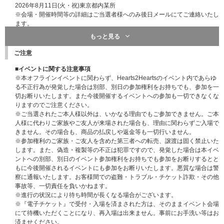
「部」および「メンバー」の変更はできませんので､あらかじめご了承くだ
2026年8月11日(火・祝)東京都内某所
さい。
※会場・開催時間等の詳細はご当選者様へのみ後日メールにてご連絡いたし
ます。
■応募期間
もっと見る
2026年7月3日(金)11:00 ～ 2026年7月28日(火)9:59
＜イベント内容＞
メンバー全員ハイタッチ会＋冒頭メンバー挨拶時のみ動画・写真撮影タイム
ご注意
第1回応募
あり
＜応募期間＞
※メンバー全員によるハイタッチ会にご参加いただけます。
■イベントに関する注意事項
2026年7月3日(金)11:00 ～ 2026年7月10日(金)9:59
※主催者がハイタッチ会冒頭に指定する時間内のみ動画・写真撮影が可能で
※本オフラインイベントに関わらず、Hearts2Heartsのイベント内であらゆ
＜当落発表＞
す。指定時間は予告なく変更となる場合がございます。
る不正行為が発覚した場合は別部、別日の参加権利をお持ちでも、参加を一
2026年7月14日(火)20:00以降順次
※撮影に使用できる機器はスマートフォンのみです。カメラやタブレット、
切お断りいたします。また今後開催するイベントへの参加も一切できなくな
その他の機器を使用して撮影することはできませんのでご了承ください。
りますのでご注意ください。
第2回応募
※いかなる撮影用補助機材(望遠レンズや三脚含め)も使用できません。
※ご当選されたご本人様以外は、いかなる理由でもご参加できません。ご本
＜応募期間＞
※撮影の際に後方の方の視界を遮るなど、ほかのお客様のご迷惑になるよう
人様に代わりご家族やご友人が来場された場合も、理由に関わらずご入場で
2026年7月10日(金)10:00 ～ 2026年7月17日(金)9:59
な行為は禁止となります。
きません。その場合も、商品の払戻しや返金等も一切行いません。
＜当落発表＞
※参加権利のご家族・ご友人を含めた第三者への転売、譲渡は固く禁止いた
2026年7月22日(水)20:00以降順次
＜応募対象期間＞
します。また、偽造・複製等の不正は犯罪ですので、発覚した場合は本イベ
2026年6月26日(金)18:00 ～ 2026年6月30日(火)23:59
ントへの別部、別日のイベント参加権利をお持ちでも参加をお断りするとと
第3回応募
[当選発表：2026年7月7日(火)20:00以降順次]
もに今後開催されるイベントにも参加をお断りいたします。悪質な場合は警
＜応募期間＞
察に通報いたします。お客様間での盗難・トラブル・チケット詐欺・その他
2026年7月17日(金)10:00～ 2026年7月28日(火)9:59
※応募対象期間内に下記のイベント応募対象商品をご予約、ご購入くださ
事故等、一切責任を負いかねます。
＜当落発表＞
い｡
※進行の状況により待ち時間が長くなる場合がございます。
2026年7月31日(金)20:00以降順次
※上記応募対象期間以外はイベント応募対象商品をご予約、ご購入いただけ
※『電子チケット』で受付・入場を済まされた方は、そのままイベント会場
ません｡あらかじめご了承ください。
にて待機いただくことになり、再入場は出来ません。事前にお手洗い等はお
ご希望の「特典会内容」は、ご応募時にお選びいただけます。
※締切間近などの時間帯によっては､応募画面に繋がりにくくなる場合がご
済ませください。