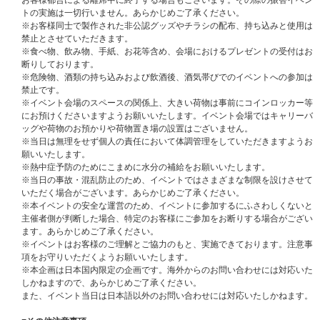
お客様都合による離席中に終了する場合もございます。その際の振替イベン
※上記2点をお持ちでない方は、いかなる理由があってもご参加いただけま
トの実施は一切行いません。あらかじめご了承ください。
せん。あらかじめご了承ください。
※お客様同士で製作された非公認グッズやチラシの配布、持ち込みと使用は
※ご本人確認の際に、『主催者が指定する顔写真付きの身分証明書』との照
禁止とさせていただきます。
合を行なわせていただきますので、マスクを着用されている方は確認の際に
※食べ物、飲み物、手紙、お花等含め、会場におけるプレゼントの受付はお
限りマスクをお取りいただきますようご協力をお願い申し上げます。
断りしております。
※『電子チケット』の情報は各ストアでのご注文時情報になりますので、必
※危険物、酒類の持ち込みおよび飲酒後、酒気帯びでのイベントへの参加は
ずお持ちになる身分証明書と同一内容での各ストアでのご注文時情報への登
禁止です。
録をお願いいたします。
※イベント会場のスペースの関係上、大きい荷物は事前にコインロッカー等
にお預けくださいますようお願いいたします。イベント会場ではキャリーバ
＜ご本人様確認について＞
ッグや荷物のお預かりや荷物置き場の設置はございません。
イベント当日は、当選者受付にてご本人様確認を行います。
※当日は無理をせず個人の責任において体調管理をしていただきますようお
※イベント当日の本人確認はご購入時に登録されている各ストアの登録情報
願いいたします。
と「主催者が指定する顔写真付きの身分証明書」で行いますので、登録内容
※熱中症予防のためにこまめに水分の補給をお願いいたします。
は身分証明書と必ず一致する内容でご登録ください。(Weverse Shop：お届
※当日の事故・混乱防止のため、イベントではさまざまな制限を設けさせて
け先情報、UNIVERSAL MUSIC STORE：会員登録情報)
いただく場合がございます。あらかじめご了承ください。
※応募後の登録情報の変更はいかなる理由でもお断りいたしますので、ご登
※本イベントの安全な運営のため、イベントに参加するにふさわしくないと
録の際はご注意ください。
主催者側が判断した場合、特定のお客様にご参加をお断りする場合がござい
※ストアの登録情報の住所と身分証明書の住所が異なる場合はイベントの参
ます。あらかじめご了承ください。
加をお断りする場合がございます。
※イベントはお客様のご理解とご協力のもと、実施できております。注意事
項をお守りいただくようお願いいたします。
必要な身分証の種類､注意事項を必ず事前にご確認ください｡ご確認いただけ
※本企画は日本国内限定の企画です。海外からのお問い合わせには対応いた
ない場合のトラブルについては対応できません｡
しかねますので、あらかじめご了承ください。
※下記の「主催者が指定する顔写真付きの身分証明書」をお持ちでもスタッ
また、イベント当日は日本語以外のお問い合わせには対応いたしかねます。
フの判断でご本人様と断定できない場合はイベントの参加をお断りする場合