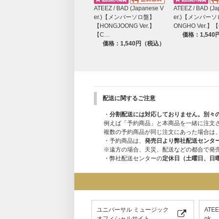
ATEEZ / BAD (Japanese V
ATEEZ / BAD (J
er.)【メンバーソロ盤】
er.)【メンバー
【HONGJOONG Ver.】
ONGHO Ver.】
【C…
価格：1,54
価格：1,540円（税込）
配送に関するご注意
・
分割配送には対応しておりません。別々
例えば「予約商品」と本商品を一緒に注文
複数の予約商品が同じ注文にあった場合は
・予約商品は、
発売日より弊社配送センタ
※遠方の場合、天災、配送などの都合で発
・弊社配送センターの
定休日（土曜日、日
ユニバーサル ミュージック
ATE
オフィシャルサイト
ok