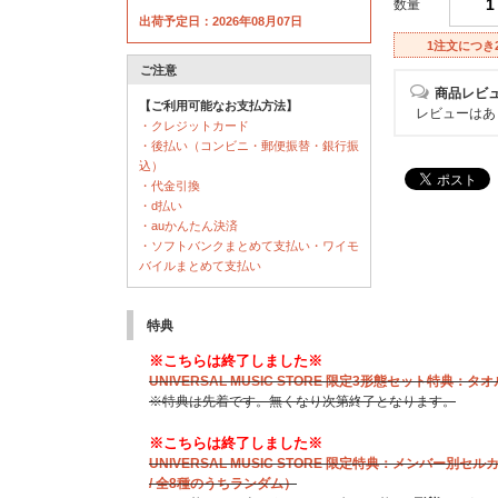
数量
出荷予定日：2026年08月07日
1注文につき
ご注意
商品レビ
【ご利用可能なお支払方法】
レビューはあ
・クレジットカード
・後払い（コンビニ・郵便振替・銀行振
込）
・代金引換
・d払い
・auかんたん決済
・ソフトバンクまとめて支払い・ワイモ
バイルまとめて支払い
特典
※こちらは終了しました※
UNIVERSAL MUSIC STORE 限定3形態セット特典：
※特典は先着です。無くなり次第終了となります。
※こちらは終了しました※
UNIVERSAL MUSIC STORE 限定特典：メンバー別セルカ
/ 全8種のうちランダム）