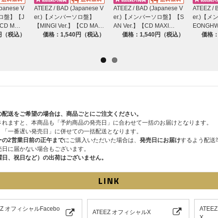
apanese V
ATEEZ / BAD (Japanese V
ATEEZ / BAD (Japanese V
ATEEZ / 
ソロ盤】【J
er.)【メンバーソロ盤】
er.)【メンバーソロ盤】【S
er.)【
【CD M…
【MINGI Ver.】【CD MA…
AN Ver.】【CD MAXI…
EONGHW
0円（税込）
価格：1,540円（税込）
価格：1,540円（税込）
価格：
の配送をご希望の場合は、商品ごとにご注文ください。
されますと、本商品も「予約商品の発売日」に合わせて一括のお届けとなります。
、「一番遅い発売日」に併せての一括配送となります。
ーの2営業日前の正午まで
にご購入いただいた場合は、
発売日にお届け
するよう配送
売日に届かない場合もございます。
曜日、祝日など）の出荷はございません。
LINK
EZ オフィシャルFacebo
ATEE
ATEEZ オフィシャルX
X