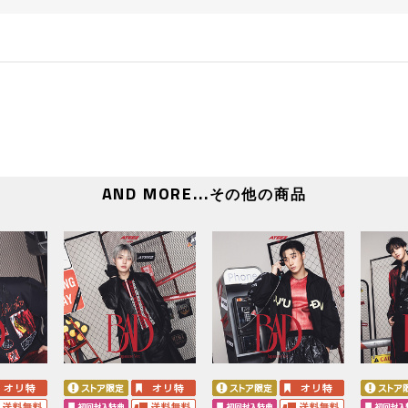
当落発表：
2026年8月14日（金）20:00頃
【3回目】
対象：メンバー別グッドタッチ会（全日程）、団体ハート
応募期間：
2026年8月10日（月）10:00～2026年8月17日
当落発表：
2026年8月21日（金）20:00頃
【4回目】
対象：スペシャル特典プレゼント企画！
応募期間：
2026年8月17日（月）10:00～2026年8月24日
当落発表：
2026年8月28日（金）20:00頃
※各回の締切間近などの時間帯によっては、繋がりにくい
AND MORE...
その他の商品
い。
※上記応募期間以外はご応募いただけません。あらかじめ
※商品が届かない、受け取れない等の理由を含め、いかな
せん。あらかじめご了承ください。
※オンラインショップにてご購入の方は、商品受取日と上
購入・ご応募ください。
その他詳細はこちらをご確認ください。
※初回プレス分のみの封入特典となります。初回分終了後
了承ください。