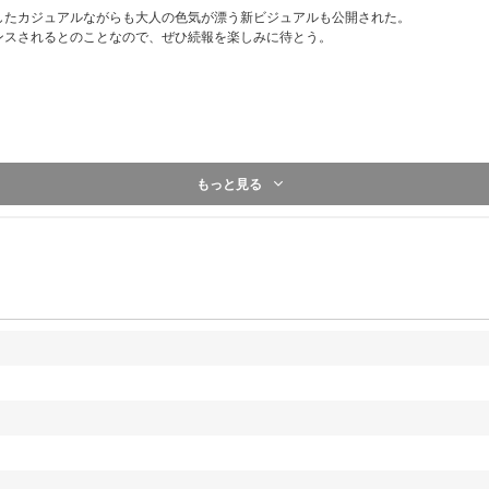
[当選人数]
したカジュアルながらも大人の色気が漂う新ビジュアルも公開された。
＜シリアルナンバーでの事前抽選枠＞東京・大阪共通：各日
ンスされるとのことなので、ぜひ続報を楽しみに待とう。
＜当日抽選枠＞東京・大阪共通：各日程50名、合計150名
※イベント内容の詳細、注意事項は後日ご案内いたします
【B】スペシャル特典プレゼント企画！
①宛名入りメンバー全員直筆サイン入りポスタープレゼン
[当選人数] 8名（各メンバー1名）
もっと見る
②メンバー全員直筆サイン入りポスタープレゼント
[当選人数] 22名
③印字サイン&メッセージ入りフォトカードプレゼント（
[当選人数] 各メンバー100名、合計800名
■応募期間
【A】オフラインイベントご招待、【B】スペシャル特典
す。
【1回目】
対象：【ATEEZ JAPAN OFFICIAL FANCLUB会
応募期間：
2026年7月28日（火）10:00～2026年8月3日（
当落発表：
2026年8月7日（金）20:00頃
【2回目】
対象：メンバー別サイン会（全日程）、メンバー別グッドタッチ会
AL FANCLUB会員限定】ATINY公式パパラッチ会（全日
応募期間：
2026年8月3日（月）10:00～2026年8月10日（