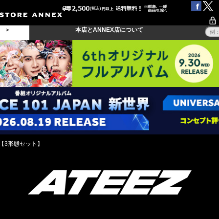
る ＞
本店とANNEX店について
er.)【3形態セット】