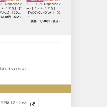
BAD (Japanese V
ATEEZ / BAD (Japanese V
ATEEZ / BAD (Japanese V
A
メンバーソロ盤】【S
er.)【メンバーソロ盤】
er.)【メンバーソロ盤】【Y
e
A Ver.】【CD…
【WOOYOUNG Ver.】【C
EOSANG Ver.】【CD …
U
1,540円（税込）
D…
価格：1,540円（税込）
価格：1,540円（税込）
準備を行っております。
Z 日本版 オフィシャル