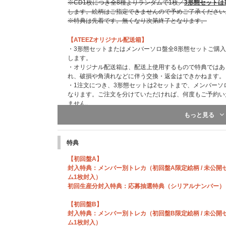
※CD1枚につき全8種よりランダムで1枚／
3形態セットは
します。絵柄はご指定できませんので予めご了承ください
※特典は先着です。無くなり次第終了となります。
【ATEEZオリジナル配送箱】
・3形態セットまたはメンバーソロ盤全8形態セットご購入
します。
・オリジナル配送箱は、配送上使用するもので特典ではあ
れ、破損や角潰れなどに伴う交換・返金はできかねます。
・1注文につき、3形態セットは2セットまで、メンバーソ
なります。ご注文を分けていただければ、何度もご予約い
ません。
・1注文につき、セット商品の注文数にかかわらずATEE
もっと見る
・オリジナル配送箱は数に限りがあります。なくなり次第
・オリジナル配送箱のデザインは後日公開予定です。
特典
【初回盤A】
封入特典：メンバー別トレカ（初回盤A限定絵柄 / 未公開
ム1枚封入）
初回生産分封入特典：応募抽選特典（シリアルナンバー）
【初回盤B】
封入特典：メンバー別トレカ（初回盤B限定絵柄 / 未公開
ム1枚封入）