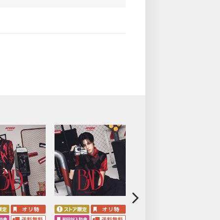
タッチ会（全日程）
（月）09:00
（月）09:00
場合がございます。余裕を持ってご応募くださ
ご了承ください。
る場合も上記応募期間以外はご応募いただけま
記スケジュールを必ずご自身でご確認の上、ご
も商品ページの表記の変更はございません。ご