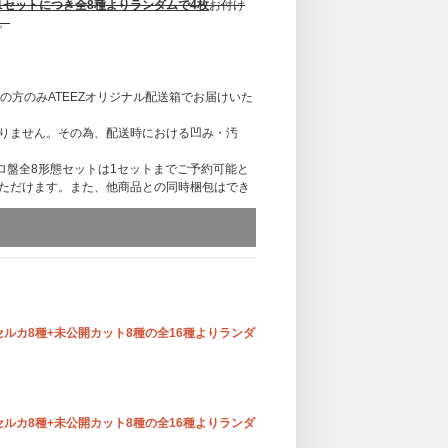
1セットにつき全8種よりランダムで4枚
お付け
。
の方のみATEEZオリジナル配送箱でお届けいた
りません。その為、配送時における凹み・汚
ロ盤全8形態セットは1セットまでご予約可能と
ただけます。また、他商品との同時梱包はでき
Zオリジナル配送箱は1箱となります。
終了いたします。
セルカ8種+未公開カット8種の全16種よりランダ
セルカ8種+未公開カット8種の全16種よりランダ