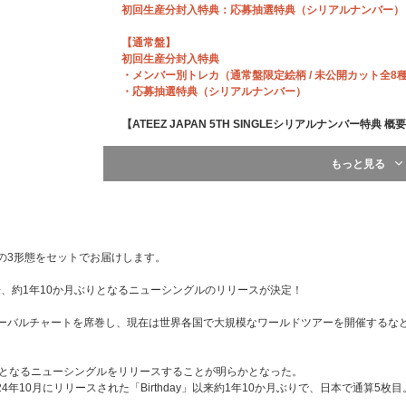
初回生産分封入特典：応募抽選特典（シリアルナンバー）
【通常盤】
初回生産分封入特典
・メンバー別トレカ（通常盤限定絵柄 / 未公開カット全8
・応募抽選特典（シリアルナンバー）
【ATEEZ JAPAN 5TH SINGLEシリアルナンバー特典 概
【A】ATEEZ JAPAN 5TH SINGLE発売記念オフライ
もっと見る
★2026年9月5日（土）大阪市内
★2026年10月2日（金）東京都内
★2026年10月3日（土）東京都内
※第一弾オフラインイベントと同日・同会場での実施とな
※大阪会場は、前半メンバー：SEONGHWA・YEOSANG
OONG・YUNHO・MINGI・JONGHOにわかれての実施
の3形態をセットでお届けします。
②
【ATEEZ JAPAN OFFICIAL FANCLUB会員限定】
プレミ
[当選人数] 東京・大阪共通：各日程60名、合計180名
ay」以来、約1年10か月ぶりとなるニューシングルのリリースが決定！
③メンバー別サイン会（※希望メンバー選択可）
[当選人数] 東京・大阪共通：各日程400名（各日程：各メン
ローバルチャートを席巻し、現在は世界各国で大規模なワールドツアーを開催するな
④メンバー別グッドタッチ会（※希望メンバー選択不可・
[当選人数] 東京・大阪共通：各日程960名（各日程：各メン
⑤団体ハートタッチ会（撮影OK！）
5枚目となるニューシングルをリリースすることが明らかとなった。
[当選人数] 東京・大阪共通：各日程400名、合計1,200名
4年10月にリリースされた「Birthday」以来約1年10か月ぶりで、日本で通算5枚目
⑥
【ATEEZ JAPAN OFFICIAL FANCLUB会員限定】
ATI