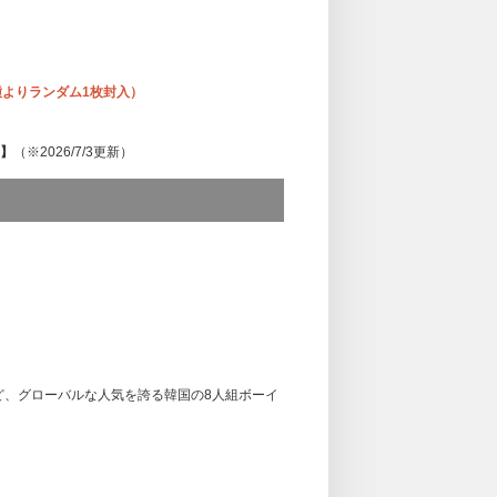
種よりランダム1枚封入）
要】
（※2026/7/3更新）
ンイベント 第二弾 内容・当選人数
ります。
・SAN・WOOYOUNG、後半メンバー：HONGJ
となります。
アム団体サイン会
バー50名）、合計1,200名
ど、グローバルな人気を誇る韓国の8人組ボーイ
撮影OK！）
バー120名）、合計2,880名
。
NY公式パパラッチ会（撮影OK！）