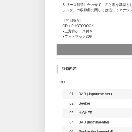
リリース解禁に合わせて、赤と黒を基調と
シングルの収録曲に関しては追ってアナウ
【初回盤A】
CD＋PHOTOBOOK
●三方背ケース付き
●フォトブック36P
【初回盤B】
CD＋PHOTOBOOK
●三方背ケース付き
●フォトブック36P
収録内容
【通常盤】
CD only
CD
●ブックレット16P
01.
BAD (Japanese Ver.)
02.
Seeker
03.
HIGHER
04.
BAD (Instrumental)
05.
Seeker (Instrumental)