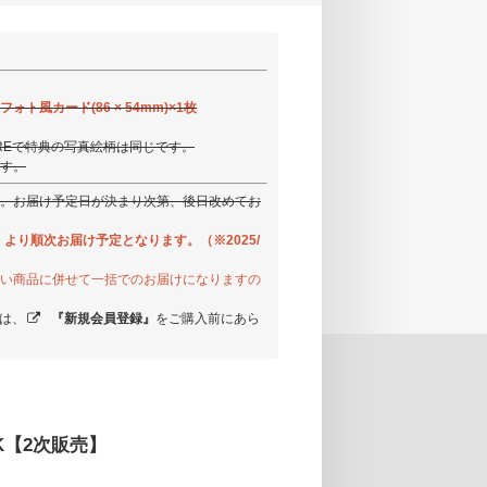
フォト風カード(86 × 54mm)×1枚
C STOREで特典の写真絵柄は同じです。
す。
。お届け予定日が決まり次第、後日改めてお
」より順次お届け予定となります。（※2025/
い商品に併せて一括でのお届けになりますの
様は、
『新規会員登録』
をご購入前にあら
OOK【2次販売】