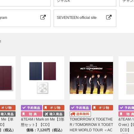
シャルX
チャン
 All Rights Reserved. Made In Korea.
gram
SEVENTEEN official site
！
on Me【単
&TEAM / Mark on Me【3形
TOMORROW X TOGETHE
&TEAM / 
D】
態セット】【CD】
R / TOMORROW X TOGET
O ver.
0円（税込）
価格：7,120円（税込）
HER WORLD TOUR ＜AC
【CD】