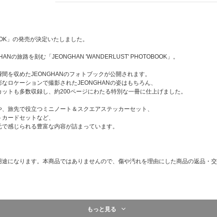
OTOBOOK」の発売が決定いたしました。
の旅路を刻む「JEONGHAN 'WANDERLUST' PHOTOBOOK」。
間を収めたJEONGHANのフォトブックが公開されます。
なロケーションで撮影されたJEONGHANの姿はもちろん、
ットも多数収録し、約200ページにわたる特別な一冊に仕上げました。
や、旅先で役立つミニノート＆スクエアステッカーセット、
トカードセットなど、
元で感じられる豊富な内容が詰まっています。
用途になります。本商品ではありませんので、傷や汚れを理由にした商品の返品・交
もっと見る