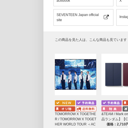
acebook
X
ⓟ&ⓒ 2025 PLEDIS ENTERTAINMENT & HYBE.
SEVENTEEN Japan official
Insta
site
この商品を見た人は、こんな商品も見ています
TOMORROW X TOGETHE
&TEAM / Mark 
R / TOMORROW X TOGET
品ランダム】【C
HER WORLD TOUR ＜AC
価格：2,71