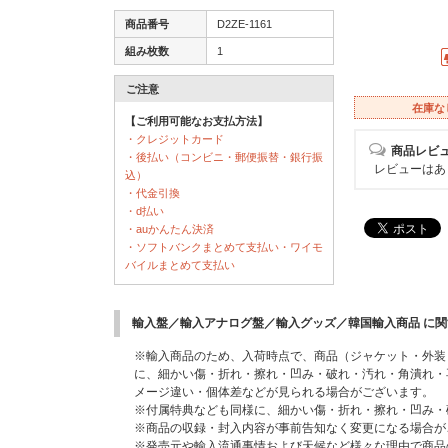
商品番号
D2ZE-1161
組み枚数
1
ご注意
在庫な
【ご利用可能なお支払方法】
・クレジットカード
商品レビ
・後払い（コンビニ・郵便振替・銀行振
レビューはあ
込）
・代金引換
・d払い
・auかんたん決済
・ソフトバンクまとめて支払い・ワイモ
バイルまとめて支払い
輸入盤／輸入アナログ盤／輸入グッズ／韓国輸入商品 に
※輸入商品のため、入荷時点で、商品（ジャケット・外装
に、細かい傷・折れ・擦れ・凹み・破れ・汚れ・角潰れ・
メージ違い・個体差などが見られる場合がございます。
※付属特典なども同様に、細かい傷・折れ・擦れ・凹み・
※商品の収録・封入内容が事前告知なく変更になる場合が
※発売元や輸入流通事情および天候など様々な理由で商品