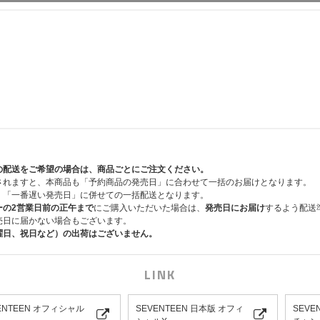
の配送をご希望の場合は、商品ごとにご注文ください。
されますと、本商品も「予約商品の発売日」に合わせて一括のお届けとなります。
、「一番遅い発売日」に併せての一括配送となります。
ーの2営業日前の正午まで
にご購入いただいた場合は、
発売日にお届け
するよう配送
売日に届かない場合もございます。
曜日、祝日など）の出荷はございません。
LINK
を受けた用紙で製作されており、製品の印刷には自然分解されやすい大豆油インキが使
変更になる場合がございます。あらかじめご了承ください。
などが発生する可能性があります。
ENTEEN オフィシャル
SEVENTEEN 日本版 オフィ
SEVE