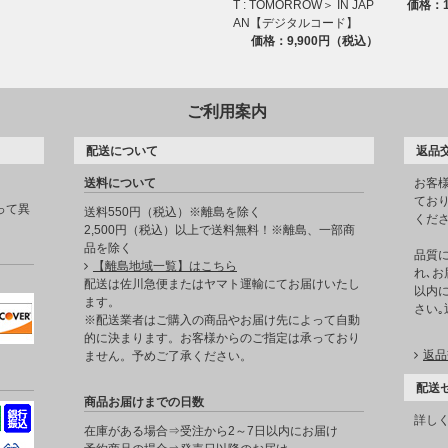
T : TOMORROW＞ IN JAP
価格：1
AN【デジタルコード】
価格：9,900円（税込）
ご利用案内
配送について
返品
送料について
お客
てお
って異
送料550円（税込）※離島を除く
くだ
2,500円（税込）以上で送料無料！※離島、一部商
品を除く
品質
【離島地域一覧】はこちら
れ､お
。
配送は佐川急便またはヤマト運輸にてお届けいたし
以内に
ます。
さい
※配送業者はご購入の商品やお届け先によって自動
的に決まります。お客様からのご指定は承っており
返品
ません。予めご了承ください。
配送
商品お届けまでの日数
詳し
在庫がある場合⇒受注から2～7日以内にお届け