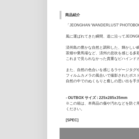
商品紹介
「JEONGHAN 'WANDERLUST' PH
風に運ばれてきた瞬間、道に沿ってJEONGHAN
済州島の豊かな自然と調和した、輝かしい瞬
茶畑や乗馬場など、済州の息吹を感じる多彩
これまで見られなかった貴重なビハインドカ
また、自然の色合いを感じるラゲージタグ
フィルムカメラの風合いで撮影されたポス
自然の中でのぬくもりと癒しの思い出を手
- OUTBOX サイズ : 225x285x35mm
※この箱は、本商品の傷や汚れなどを防ぐ
ください。
[SPEC]
1. PHOTOBOOK
サイズ : 220x280mmㅣ1冊ㅣ 200ページ