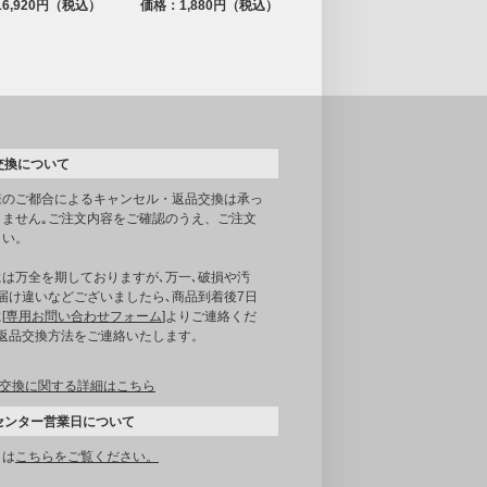
6,920円（税込）
価格：1,880円（税込）
交換について
様のご都合によるキャンセル・返品交換は承っ
りません｡ご注文内容をご確認のうえ、ご注文
さい。
には万全を期しておりますが､万一､破損や汚
届け違いなどございましたら､商品到着後7日
[
専用お問い合わせフォーム
]よりご連絡くだ
｡返品交換方法をご連絡いたします。
交換に関する詳細はこちら
センター営業日について
くは
こちらをご覧ください。