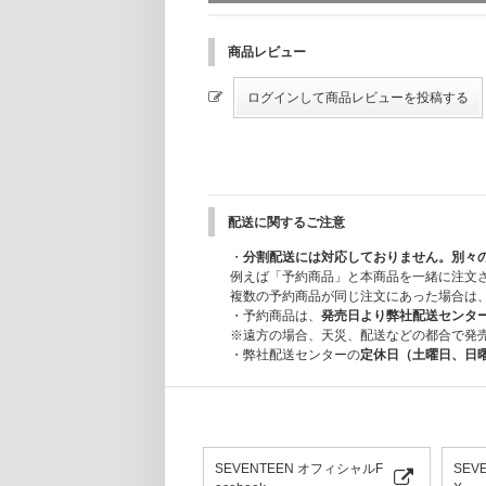
2. LUGGAGE TAG
サイズ : 220x44mm ㅣ 1個
商品レビュー
3. TRAVEL PACKAGE
3-1. ENVELOPE
サイズ : 110x160mmㅣ1枚
3-2. MINI NOTE
サイズ : 110x160mmㅣ1冊ㅣ16ページ
配送に関するご注意
3-3. POSTCARD SET
サイズ : 150x100mm ㅣ 6枚 1セット
・
分割配送には対応しておりません。別々
例えば「予約商品」と本商品を一緒に注文
3-4. STICKER SET
複数の予約商品が同じ注文にあった場合は
サイズ : 60x60mm ㅣ 6枚 1セット
・予約商品は、
発売日より弊社配送センタ
※遠方の場合、天災、配送などの都合で発
3-5. PHOTOCARD SET
・弊社配送センターの
定休日（土曜日、日
サイズ : 54x86mm ㅣ 2枚 1セット
※本商品は森林管理協議会(FSC)の認証
※サイズや構成内容は制作元の事情により
※素材の特徴上、クラックや変色、色移り
SEVENTEEN オフィシャルF
SEV