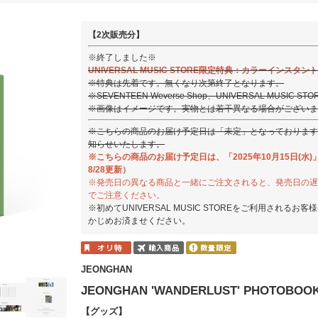
【2次販売分】
※終了しました※
UNIVERSAL MUSIC STORE限定特典：カラーインスタント
※特典は先着です。無くなり次第終了となります。
※SEVENTEEN Weverse Shop、UNIVERSAL MUSI
※画像はイメージです。実物とは若干異なる場合がございま
※こちらの商品のお届け予定日は「未定」となっております
知らせいたします。
※こちらの商品のお届け予定日は、「2025年10月15日(水)
8/28更新）
※発売日の異なる商品と一緒にご注文されると、発売日の遅
でご注意ください。
※初めてUNIVERSAL MUSIC STOREをご利用されるお客
かじめお済ませください。
JEONGHAN
JEONGHAN 'WANDERLUST' PHOTOB
【グッズ】