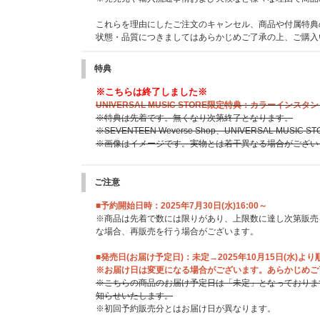
これらを理由にしたご注文のキャンセル、商品や付属特典
状態・品質につきましてはあらかじめご了承の上、ご購入
特典
※こちらは終了しました※
UNIVERSAL MUSIC STORE限定特典：カラーインスタン
※特典は先着です。無くなり次第終了となります。
※SEVENTEEN Weverse Shop、UNIVERSAL MU
※画像はイメージです。実物とは若干異なる場合がござい
ご注意
■予約開始日時：2025年7月30日(水)16:00～
※商品は先着で数には限りがあり、上限数に達し次第販売
な場合、再販売を行う場合がございます。
■発売日(お届け予定日)：未定→2025年10月15日(水)より
※お届け日は変更になる場合がございます。あらかじめご
※こちらの商品のお届け予定日は「未定」となっておりま
知らせいたします。
※初回予約販売分とはお届け日が異なります。