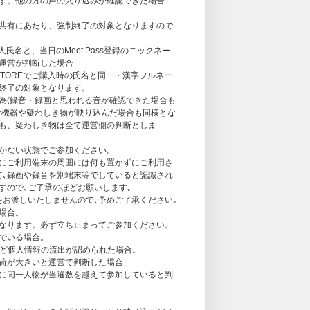
す。他の方の声の入り込みが確認できた場合
ンバー・開催日・開催部（時間帯）のみ有効と
共有にあたり、強制終了の対象となりますので
て頂きます。
は30秒となります。会話の途中でもお時間にな
本人氏名と、当日のMeet Pass登録のニックネー
運営が判断した場合
す。参加時間の変更等のご要望には一切対応で
SIC STOREでご購入時の氏名と同一・漢字フルネー
い。
終了の対象となります。
限ります。下部にある「イベントに関する注意
為(録音・録画と思われる音が確認できた場合も
ださい。
な機器や疑わしき物が映り込んだ場合も同様とな
も、疑わしき物は全て運営側の判断としま
かない状態でご参加ください。
アプリのインストールとユーザーアカウントを
的にご利用端末の周囲には何も置かずにご利用さ
て､録画や録音を別端末等でしていると認識され
すので､ご了承のほどお願いします｡
をお渡しいたしませんので､予めご了承ください｡
場合。
なります。必ず立ち止まってご参加ください。
でいる場合。
るネット回線を利用できること
など個人情報の流出が認められた場合。
ユーザーアカウントの作成、およびMeet Passの
荷が大きいと運営で判断した場合
となります。
に同一人物が当選数を越えて参加していると判
の受け取りのほか､Meet Pass への｢UNIVE
前を、漢字フルネームでニックネーム項目の編集｣が必