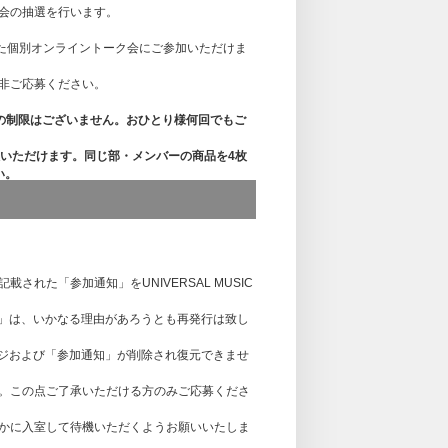
会の抽選を行います。
用した個別オンライントーク会にご参加いただけま
非ご応募ください。
数の制限はございません。おひとり様何回でもご
入いただけます。同じ部・メンバーの商品を4枚
い。
TAVE / Daydream』通常盤はCDショッ
日（木）23:59
れた「参加通知」をUNIVERSAL MUSIC
参加通知」は、いかなる理由があろうとも再発行は致し
たします。
マイページおよび「参加通知」が削除され復元できませ
手続が完了した方のみ個別オンライントーク会
。この点ご了承いただける方のみご応募くださ
たお客様は、期間内に注文完了いただければ、
かに入室して待機いただくようお願いいたしま
かんたん決済／au WALLET、ソフトバンク