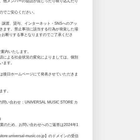
、他メンバーの会話が混じったり映り込んだり
合に個別で本人認証を実施させていただく場合が
のでご安心ください。
pass/?p=20
、譲渡、貸与、インターネット・SNSへのアッ
須となります｡ご参加される方と､会員登録時のお写
きます。禁止事項に該当する行為が発覚した場
の本人認証を実施させて頂く場合がございます｡
加をお断りする事となりますのでご了承くださ
確認しております｡
様自身で実施してからご参加ください｡
が安定している状態が必要となります｡
ご案内いたします。
請による社会状況の変化によりましては、個別
います。
声のみが繋がり､映像が映らない場合がございま
は後日ホームページにて発表させていただきま
いたしかねます｡
にイベント時にお客様のネットの電波や通信状況
ます。
スタッフが判断した場合はいかなる場合でもお振
わせ：UNIVERSAL MUSIC STORE カ
のみご参加いただけます。（PCではご参加いた
めご了承ください。
0
利用いただけない可能性がございます｡予めご了
季休業のため、お問い合わせへのご返答は2024年1
のご参加となります。カメラ機能付き端末（ス
iversal-music.co.jp】のドメインの受信