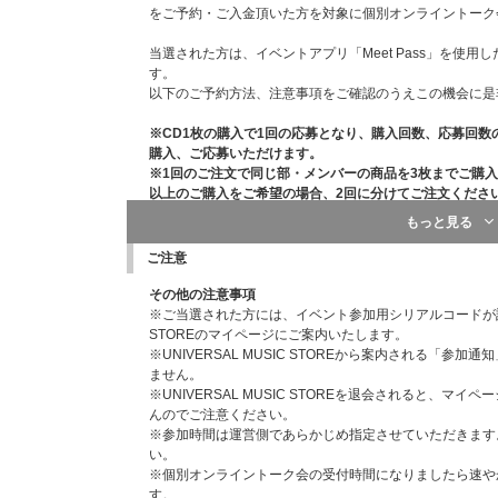
をご予約・ご入金頂いた方を対象に個別オンライントーク
当選された方は、イベントアプリ「Meet Pass」を使
す。
以下のご予約方法、注意事項をご確認のうえこの機会に是
※CD1枚の購入で1回の応募となり、購入回数、応募回
購入、ご応募いただけます。
※1回のご注文で同じ部・メンバーの商品を3枚までご購
以上のご購入をご希望の場合、2回に分けてご注文くださ
※「個別オンライントーク会」抽選対象ページからご購入の『OC
もっと見る
プ特典の告知ポスターは対象外となります。
ご注意
【抽選スケジュール】
対象日程：2024年1月13日（土）、2024年1月14日（日）
その他の注意事項
受付期間：2023年11月21日（火）正午 ～ 2023年11月23
※ご当選された方には、イベント参加用シリアルコードが記載さ
当落通知：2023年11月30日（木）15:00以降
STOREのマイページにご案内いたします。
シリアル通知予定：2024年1月9日（火）15:00以降
※UNIVERSAL MUSIC STOREから案内される「
ません。
※UNIVERSAL MUSIC STOREの
マイページ
にてご案内い
※UNIVERSAL MUSIC STOREを退会されると、
※コンビニ前払いをご選択のお客様は、入金期間内に決済
んのでご注意ください。
抽選お申込みの対象となります。
※参加時間は運営側であらかじめ指定させていただきます
※クレジットカード、携帯キャリア決済をご利用いただい
い。
個別オンライントーク会抽選お申込みの対象となります。
※個別オンライントーク会の受付時間になりましたら速や
※お支払方法は、クレジットカード、携帯キャリア決済（au
す。