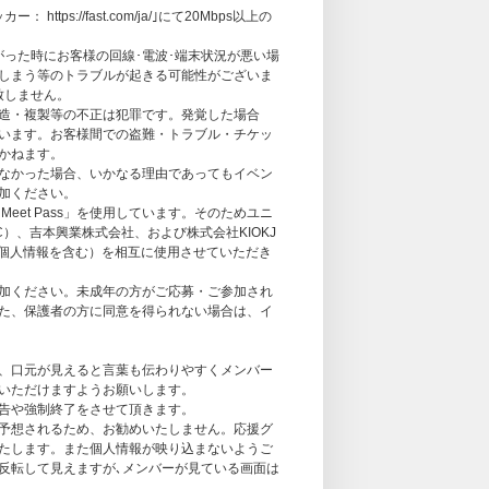
、コンビニ前払いのみとなります。
ッカー：
https://fast.com/ja/
｣にて20Mbps以上の
注意事項】
がった時にお客様の回線･電波･端末状況が悪い場
て選択されますと、予約注文時に決済サービス
しまう等のトラブルが起きる可能性がございま
から商品の発売日まで一定以上の期間があると
致しません。
合がございます。再与信照会でエラーとなって
造・複製等の不正は犯罪です。発覚した場合
いただく場合がございますが、このとき他のお
います。お客様間での盗難・トラブル・チケッ
す。また、手数料の発生を理由とした注文のキ
かねます。
なかった場合、いかなる理由であってもイベン
加ください。
Meet Pass」を使用しています。そのためユニ
ご参加をお断りさせていただく場合がございま
LLC）、吉本興業株式会社、および株式会社KIOKJ
報（個人情報を含む）を相互に使用させていただき
静＞、＜海帆＞両方にお申込み、ご当選された場
かないと、開催時間の都合で参加できない可能
加ください。未成年の方がご応募・ご参加され
セルは一切致しませんのでご注意ください。当
た、保護者の方に同意を得られない場合は、イ
に参加できるようにご準備ください。
、口元が見えると言葉も伝わりやすくメンバー
いただけますようお願いします。
告や強制終了をさせて頂きます。
予想されるため、お勧めいたしません。応援グ
たします。また個人情報が映り込まないようご
反転して見えますが､メンバーが見ている画面は