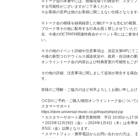
須となります｡
※トーク会の本番中には、開催現場での雑音や、スタッフ
お名前が異なる場合や､運営スタッフが必要と判断した場
する可能性がございますがご了承ください。
ございます｡
※お客様の音声は他のお客様に聞こえない仕様となります
■ニックネーム編集のやり方：
https://faq.tixplus.jp/meet
※トーク会の模様を録画録音した物(データも含む)の複製
※Meet Passアプリ の会員登録には顔写真の登録が必
プロード等その他に配布する行為を固く禁じさせていただ
真のお顔が異なると運営スタッフが判断した場合､個別で
合、今後のOCTPATH関連特典会やイベント等にはご参
※一部通信キャリアにてネット回線速度が不安定な状況を
い。
本イベントではご参加前にかならず｢速度チェック｣をお客
安定したビデオ通話には20Mbps以上のネット回線速度
※その他のイベント詳細や注意事項は、決定次第HPにて
今後の新型コロナウィルス感染状況や、政府・自治体の要
■速度チェッカー：
https://fast.com/ja/
オンライントーク会の内容および特典変更の可能性もござ
※ネット回線が安定しない場合､比較的パケットの軽い音
す｡
その他の詳細、注意事項に関しまして追加が発生する場合
こういったお客様理由によるお振替対応や返金対応などは
す。
※通信の速度チェックはあくまでも予防となります｡実際
や環境によってビデオ通話の品質は左右されます｡
皆様のご理解・ご協力のほど何卒よろしくお願い申し上げ
トラブルが発生した場合に､お客様側の理由であると運営
替や返金の対応はいたしかねます｡
◎CDのご予約・ご購入/個別オンライントーク会についての問い合
※本イベントは、カメラ機能付き端末（スマートフォン）
スタマーサポート
だけません）
https://store.universal-music.co.jp/InquiryInput.jsp
なお､一部の機種は対応していない場合がございます。予
＊カスタマーサポート通常営業時間 平日 10:00から17:0
※タブレット端末でもご参加は可能ですが一部の端末でご
＊2023年12月29日（金）～2024年1月4日（木）は冬
承ください。
月5日（金）以降となります。
※お客様所有のカメラ機能付き端末（スマートフォン）で
＊スマートフォン・携帯電話からお問い合わせの方は、【store.un