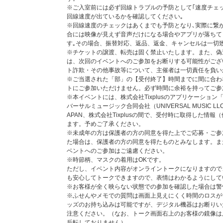
まとめて支払い・ワイモバイルまとめて支払い、d払い）
※ご入室前には必ず回線トラブルの予防として｢速度チェ
回線速度が出ているかを確認してください｡
【クレジットカード・携帯キャリア決済をご選択した際の
※回線速度のチェックはあくまでも予防となり､実際に繋
クレジットカード、携帯キャリア決済をお支払い方法とし
合には映像が見えず音声だけになる場合やアプリが落ちて
の提供事業者に対し与信照会を行いますが、予約注文時点
す｡その場合、振替対応、返品、返金、キャンセルは一切
き、ご注文商品の出荷時よりも前に再度与信照会を行う場
※チケットの譲渡、転売は固く禁止いたします。また、偽
しまったとき、当社より他のお支払い方法をご案内させて
は、次回のイベントへのご参加をお断りする可能性がござ
支払い方法で必要となる手数料はお客様のご負担となりま
ト詐欺・その他事故等について、主催者は一切責任を負い
ャンセルは承りかねます。あらかじめご了承ください。
※ご当選された「部」の【受付終了】時間までに間に合わ
トにご参加いただけません。必ず時間に余裕を持ってご参
※必ずお読みください。
※本イベントには、株式会社Tixplusのアプリケーション「
商品の受取拒否等があった場合、今後一切のイベントへの
バーサルミュージック合同会社（UNIVERSAL MUSIC 
す。
APAN、株式会社Tixplusの間で、受付時に取得した情
同一の部で複数回ご当選された場合（例： 1部＜太田駿
ます。予めご了承ください。
合）は、一枠目を終了後、速やかに次の枠へご参加いただ
※未成年の方は保護者の方の同意を得た上でご応募・ご参
性があります。その場合、振替対応、返品、返金、キャン
た場合は、保護者の方の同意を得たものとみなします。ま
選したご自身の参加時間を把握いただき、すべての当選枠
ベントへのご参加はご遠慮ください。
※時節柄、マスクの着用はOKです。
ただし、イベント内容がオンライントークになりますので
個別オンライントーク会 開催日時・タイムスケジュール
も安心してトークできますので、表情はわかるようにして
【開催日程】
※お客様が全く映らない状態での参加を確認した場合は警
2024年1月13日（土）
※ふせんやメモでの質問は画面上見えにくく時間のロスが
2024年1月14日（日）
ッズのお持ち込みは可能ですが、デジタル機器はお断りい
2024年2月17日（土）
注意ください。（なお、トーク画面右上のお客様の鏡像は
2024年2月18日（日）
反転しておりません）。