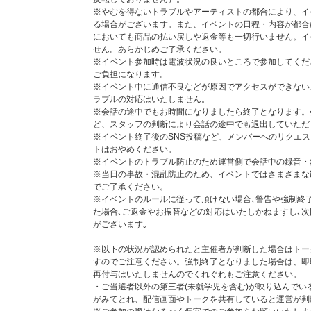
※やむを得ないトラブルやアーティストの都合により、イ
◆タイムテーブル ※4日程共通
る場合がございます。また、イベントの日程・内容が都合
・1部・・・・ 14:00～14:30（受付開始 / 13:45 ～ 受付終了 
においても商品の払い戻しや返金等も一切行いません。イ
・2部・・・・ 14:30～15:00（受付開始 / 14:15 ～ 受付終了 
せん。あらかじめご了承ください。
・3部・・・・ 15:00～15:30（受付開始 / 14:45 ～ 受付終了 
※イベント参加時は電波状況の良いところで参加してくだ
・4部・・・・ 16:00～16:30（受付開始 / 15:45 ～ 受付終了 
ご負担になります。
・5部・・・・ 16:30～17:00（受付開始 / 16:15 ～ 受付終了 
※イベント中に通信不良などが原因でアクセスができない
・6部・・・・ 17:00～17:30（受付開始 / 16:45 ～ 受付終了 
ラブルの対応はいたしません。
・7部・・・・ 17:30～18:00（受付開始 / 17:15 ～ 受付終了 
※会話の途中でもお時間になりましたら終了となります。
・8部・・・・ 18:00～18:30（受付開始 / 17:45 ～ 受付終了 
ど、スタッフの判断により会話の途中でも退出していただ
※イベント終了後のSNS投稿など、メンバーへのリクエ
個別オンライントーク会参加メンバー
トはおやめください。
太田駿静、海帆、栗田航兵、古瀬直輝、小堀柊、高橋わた
※イベントのトラブル防止のため運営側で会話中の録音・
※当日の事故・混乱防止のため、イベントではさまざまな
個別オンライントーク会について
でご了承ください。
■参加ご希望のお客様は、UNIVERSAL MUSIC ST
※イベントのルールに従って頂けない場合､警告や強制終
て『OCTAVE / Daydream』通常盤（個別オンライ
た場合､ご返金やお振替などの対応はいたしかねますし､
■参加ご希望のお客様は、必ず「個別オンライントーク会
がございます｡
ンライントーク会抽選対象でない『OCTAVE / Daydr
ます。
※以下の状況が認められたと主催者が判断した場合はトー
■お申し込み時に、ご希望の部（時間帯）と希望メンバー
すのでご注意ください。強制終了となりました場合は、即
■CD1枚のご購入で一口応募となります（複数ご応募可
再付与はいたしませんのでくれぐれもご注意ください。
選する場合もございます。
・ご当選者以外の第三者(未就学児を含む)が映り込んで
■同一人物による複数の会員登録は禁止となります。複数
がみてとれ、配信画面やトークを共有していると運営が判
正行為とみなしイベントの参加をお断りさせていただきま