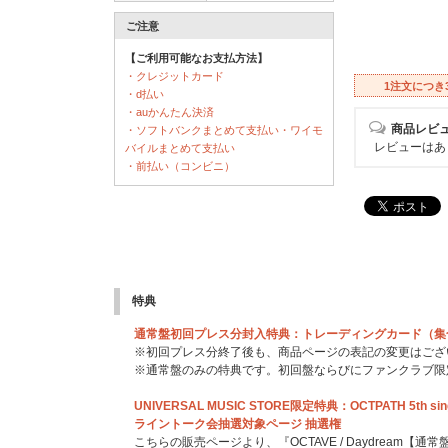
ご注意
【ご利用可能なお支払方法】
・クレジットカード
1注文につき
・d払い
・auかんたん決済
商品レビ
・ソフトバンクまとめて支払い・ワイモ
レビューはあ
バイルまとめて支払い
・前払い（コンビニ）
特典
通常盤初回プレス分封入特典：トレーディングカード（集合
※初回プレス分終了後も、商品ページの表記の変更はござ
※通常盤のみの特典です。初回盤ならびにファンクラブ限
UNIVERSAL MUSIC STORE限定特典：OCTPATH 5th s
ライントーク会抽選対象ページ 抽選権
こちらの販売ページより、『OCTAVE / Daydream