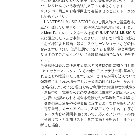
※ご参加の際はなるべく個室でのご参加をお願いいたしま
■個別オンライントーク会の当選権利は、ご選択頂いたメ
や、映り込んでいる場合強制終了の対象となります。
なります。
※メンバー同士をお客様同士で会話させることもトークの
■主催者側によって割り当てた開催時間内での対応とさせ
おやめください。
■1回のご当選につき、メンバーとのオンライントーク時間
・UNIVERSAL MUSIC STOREでのご購入時のご当選者
りましたら終了となります。
ムが一致しない場合や、当選権利の譲渡転売が疑われると
■参加時間は主催者側であらかじめ指定させていただきま
※Meet Pass のニックネームは必ずUNIVERSAL MU
きません。この点をご了承いただける方のみご応募くださ
ムに設定したうえご参加ください。一致しない場合は強制
■個別オンライントーク会のご参加は、ご当選者様本人に
・お客様による録画、録音、スクリーンショットなどの行
事項」をよくお読みになりルールをご理解のうえご参加く
含みます)。なお、使用状態ではなくとも撮影・録音可能
りますのでご注意ください（撮影録画目的ではない場合で
個別オンライントーク会に関する注意事項
す）。
■イベントアプリ「Meet Pass」（ミートパス）について
※参加時は参加に使用する端末とお客様の間に物を何も置
初めての方は以下の「ご利用ガイド」を必ずご確認のうえ
･メモやケース､スタンド､その他のアクセサリー等､基本
作成ください。
れることを推奨いたします｡万が一これらが写り込んでい
ご利用ガイド:
https://meetpass.jp/guide/
強制終了をされた場合でもお振替等の対応はいたしかねま
※Meet Passアプリのご利用には下記の条件が必要です｡
･お客様にはいかなる理由でもご利用時の録画録音の映像
・SMS送受信が可能であること
・運転中や、電車等公共の交通機関に乗車中と認められた
・iOS12.0以上、Android8.0以上
・歩行中と認められる場合も危険なため強制終了の対象と
・インカメラ、マイクが正常動作すること
・身体の露出過多や公序良俗に反するような物が映り込ん
・イベント当日20Mbps以上の回線速度を安定して保て
・電話番号、メールアドレス、SNSアカウント名、住所
※本イベントにご参加いただくためには、Meet Passでの
・トーク内容や質問事項において、応えるメンバーへの負
アプリをインストールした端末（スマートフォン）が必要
・当選リストと参加リスト、参加者画面を照合し、明らか
※イベントにご参加いただくにはMeet Pass アプリでの参加券
断した場合。
RSAL MUSIC STOREでご登録いただいているお名