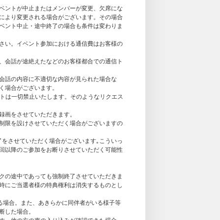
ベントが中止またはメンバーが変更、欠席にな
により変更される場合がございます。その場合
/ 14:05）
ベント中止・途中終了の場合も条件は変わりま
/ 14:35）
/ 15:05）
さい。イベント参加における通信費はお客様の
/ 16:05）
/ 16:35）
、会話が途絶えたなどのお客様都合での通信ト
/ 17:05）
/ 17:35）
会話の内容に不適切な内容が見られた場合な
/ 18:05）
く場合がございます。
ストは一切禁止いたします。そのようなリクエス
る、西島蓮汰、四谷真佑
録画をさせていただきます。
制限を設けさせていただく場合がございますの
ORE内の「個別オンライントーク会抽選対象ページ」に
了をさせていただく場合がございます｡こういっ
ントーク会抽選対象）をご予約・ご入金ください。
次回以降のご参加をお断りさせていただく可能性
抽選対象ページ」よりご注文ください。個別オ
eam』通常盤をご購入のお客様は抽選の対象外となり
クの途中であっても強制終了させていただきま
をお選び下さい。
時にご当選者様の特典権利は消失するものとし
）。抽選方式につき、ご購入・ご入金されても落
いる場合。また、あきらかに同伴者がいる様子等
アカウントでのイベント参加が発覚した際は不
断した場合。
す。