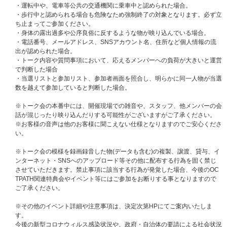
ォン）が必要となります。
・運転中や、電車等公共の交通機関に乗車中と認められた場合。
※イベントにご参加いただくにはMeet Pass アプリでの参加券の受け取りの
・歩行中と認められる場合も危険なため強制終了の対象となります。必ず立
ほか､Meet Pass への
｢UNIVERSAL MUSIC STOREでご登録いただいている
ち止まってご参加ください。
お名前を、漢字フルネームでニックネーム項目の編集｣
が必須となります｡
・身体の露出過多や公序良俗に反するような物が映り込んでいる場合。
お名前が異なる場合や､運営スタッフが必要と判断した場合に個別で本人認
・電話番号、メールアドレス、SNSアカウント名、住所など個人情報の流
証を実施させていただく場合がございます｡
出が認められた場合。
・トーク内容や質問事項において、応えるメンバーへの負荷が大きいと運営
■ニックネーム編集のやり方：
https://faq.tixplus.jp/meetpass/?p=20
で判断した場合
※Meet Passアプリ の会員登録には顔写真の登録が必須となります｡ご参加
・当選リストと参加リスト、参加者画面を照合し、明らかに同一人物が当選
される方と､会員登録時のお写真のお顔が異なると運営スタッフが判断した
数を越えて参加していると判断した場合。
場合､個別での本人認証を実施させて頂く場合がございます｡
※一部通信キャリアにてネット回線速度が不安定な状況を確認しておりま
※トーク会の本番中には、開催現場での雑音や、スタッフ、他メンバーの会
す｡
話が混じったり映り込んだりする可能性がございますがご了承ください。
本イベントではご参加前にかならず｢速度チェック｣をお客様自身で実施して
※お客様の音声は他のお客様に聞こえない仕様となりますのでご安心くださ
からご参加ください｡
い。
安定したビデオ通話には20Mbps以上のネット回線速度が安定している状態
が必要となります｡
※トーク会の模様を録画録音した物(データも含む)の複製、譲渡、貸与、イ
ンターネット・SNSへのアップロード等その他に配布する行為を固く禁じ
■速度チェッカー：
https://fast.com/ja/
させていただきます。禁止事項に該当する行為が発覚した場合、今後のOC
※ネット回線が安定しない場合､比較的パケットの軽い音声のみが繋がり､映
TPATH関連特典会やイベント等にはご参加をお断りする事となりますので
像が映らない場合がございます｡
ご了承ください。
こういったお客様理由によるお振替対応や返金対応などはいたしかねます｡
※通信の速度チェックはあくまでも予防となります｡実際にイベント時にお
※その他のイベント詳細や注意事項は、決定次第HPにてご案内いたしま
客様のネットの電波や通信状況や環境によってビデオ通話の品質は左右され
す。
ます｡
今後の新型コロナウィルス感染状況や、政府・自治体の要請による社会状況