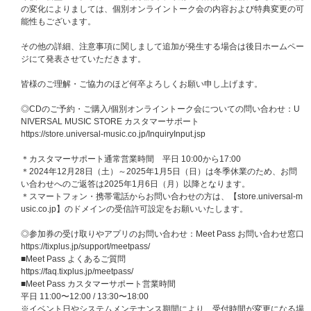
トラブルが発生した場合に､お客様側の理由であると運営スタッフが判断し
の変化によりましては、個別オンライントーク会の内容および特典変更の可
た場合はいかなる場合でもお振替や返金の対応はいたしかねます｡
能性もございます。
※本イベントは、カメラ機能付き端末（スマートフォン）のみご参加いただ
けます。（PCではご参加いただけません）
その他の詳細、注意事項に関しまして追加が発生する場合は後日ホームペー
なお､一部の機種は対応していない場合がございます。予めご了承くださ
ジにて発表させていただきます。
い。
※タブレット端末でもご参加は可能ですが一部の端末でご利用いただけない
皆様のご理解・ご協力のほど何卒よろしくお願い申し上げます。
可能性がございます｡予めご了承ください。
※お客様所有のカメラ機能付き端末（スマートフォン）でのご参加となりま
◎CDのご予約・ご購入/個別オンライントーク会についての問い合わせ：U
す。カメラ機能付き端末（スマートフォン）をお持ちでない方は、お申込
NIVERSAL MUSIC STORE カスタマーサポート
み・ご購入いただいてもご参加いただけません。また、お客様所有のカメラ
https://store.universal-music.co.jp/InquiryInput.jsp
機能付き端末（スマートフォン）の非対応を理由とした、お申込み・ご購入
後のキャンセル・返品は一切致しません。※故障、紛失、バッテリー不足な
＊カスタマーサポート通常営業時間 平日 10:00から17:00
どお客様所有のカメラ機能付き端末（スマートフォン）の不具合、お客様が
＊2024年12月28日（土）～2025年1月5日（日）は冬季休業のため、お問
接続しているインターネット回線の通信不良・断線など、その他いかなる理
い合わせへのご返答は2025年1月6日（月）以降となります。
由に関わらず、お客様のご事情でイベントにご参加いただけなかった場合で
＊スマートフォン・携帯電話からお問い合わせの方は、【store.universal-m
あっても、返品・返金は承れませんので予めご了承ください。
usic.co.jp】のドメインの受信許可設定をお願いいたします。
※アプリは端末の時間に紐付いています｡正しい時間に設定されていないと
トラブルの原因となりますので､イベント前に時間の設定をご確認ください｡
◎参加券の受け取りやアプリのお問い合わせ：Meet Pass お問い合わせ窓口
※お住いの地域における視聴不可能な事態やその他事由による閲覧不能が生
https://tixplus.jp/support/meetpass/
じました際はご対応できかねますのでご了承のほどお願い申し上げます。
■Meet Pass よくあるご質問
※イベント当日､ 運営より非通知でお客様にお電話をさせていただく場合が
https://faq.tixplus.jp/meetpass/
ございます｡予め非通知での着信を受信できるように設定をお願いいたしま
■Meet Pass カスタマーサポート営業時間
す｡
平日 11:00〜12:00 / 13:30〜18:00
※「Meet Pass」アプリにご登録いただいているE-mailまでご連絡させてい
※イベント日やシステムメンテナンス期間により、受付時間が変更になる場