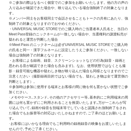
■個別オンライントーク会の当選権利は、ご選択頂いたメンバー・開催日・
※ご参加の際はなるべく個室でのご参加をお願いいたします。他の方の声の
開催部（時間帯）のみ有効となります。
入り込みが確認できた場合や、映り込んでいる場合強制終了の対象となりま
■主催者側によって割り当てた開催時間内での対応とさせて頂きます。
す。
■1回のご当選につき、メンバーとのオンライントーク時間は45秒となりま
※メンバー同士をお客様同士で会話させることもトークの共有にあたり、強
す。会話の途中でもお時間になりましたら終了となります。
制終了の対象となりますのでおやめください。
■参加時間は主催者側であらかじめ指定させていただきます。参加時間の変
・UNIVERSAL MUSIC STOREでのご購入時のご当選者本人氏名と、当日の
更等のご要望には一切対応できません。この点をご了承いただける方のみご
Meet Pass登録のニックネームが一致しない場合や、当選権利の譲渡転売が
応募ください。
疑われると運営が判断した場合
■個別オンライントーク会のご参加は、ご当選者様本人に限ります。下部に
※Meet Pass のニックネームは必ずUNIVERSAL MUSIC STOREでご購入時
ある「イベントに関する注意事項」をよくお読みになりルールをご理解のう
の氏名と同一・漢字フルネームに設定したうえご参加ください。一致しない
えご参加ください。
場合は強制終了の対象となります。
・お客様による録画、録音、スクリーンショットなどの行為(録音・録画と
個別オンライントーク会に関する注意事項
思われる音が確認できた場合も含みます)。なお、使用状態ではなくとも撮
■イベントアプリ「Meet Pass」（ミートパス）について
影・録音可能な機器や疑わしき物が映り込んだ場合も同様となりますのでご
初めての方は以下の「ご利用ガイド」を必ずご確認のうえアプリのインスト
注意ください（撮影録画目的ではない場合でも、疑わしき物は全て運営側の
ールとユーザーアカウントを作成ください。
判断とします）。
ご利用ガイド:
https://meetpass.jp/guide/
※参加時は参加に使用する端末とお客様の間に物を何も置かない状態でご参
※Meet Passアプリのご利用には下記の条件が必要です｡
加ください。
・SMS送受信が可能であること
･メモやケース､スタンド､その他のアクセサリー等､基本的にご利用端末の周
・iOS12.0以上、Android8.0以上
囲には何も置かずにご利用されることを推奨いたします｡万が一これらが写
・インカメラ、マイクが正常動作すること
り込んでいて､録画や録音を別端末等でしていると認識され強制終了をされ
・イベント当日20Mbps以上の回線速度を安定して保てるネット回線を利用
た場合でもお振替等の対応はいたしかねますので､ご了承のほどお願いしま
できること
す｡
※本イベントにご参加いただくためには、Meet Passでのユーザーアカウン
･お客様にはいかなる理由でもご利用時の録画録音の映像をお渡しいたしま
トの作成、およびMeet Passのアプリをインストールした端末（スマートフ
せんので､予めご了承ください｡