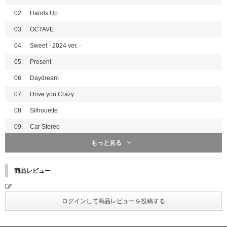
02.
Hands Up
03.
OCTAVE
04.
Sweet - 2024 ver. -
05.
Present
06.
Daydream
07.
Drive you Crazy
08.
Silhouette
09.
Car Stereo
もっと見る
10.
VIVID
11.
Come Alive - 2024 ver. -
商品レビュー