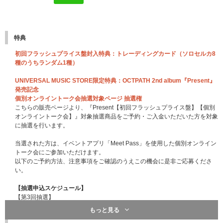
特典
初回フラッシュプライス盤封入特典：トレーディングカード（ソロセルカ8
種のうちランダム1種）
UNIVERSAL MUSIC STORE限定特典：OCTPATH 2nd album『Present』
発売記念
個別オンライントーク会抽選対象ページ 抽選権
こちらの販売ページより、『Present【初回フラッシュプライス盤】【個別
オンライントーク会】』対象抽選商品をご予約・ご入金いただいた方を対象
に抽選を行います。
当選された方は、イベントアプリ「Meet Pass」を使用した個別オンライン
トーク会にご参加いただけます。
以下のご予約方法、注意事項をご確認のうえこの機会に是非ご応募くださ
い。
【抽選申込スケジュール】
【第3回抽選】
対象日程：2025年1月18日（土）【1部】～【5部】
もっと見る
受付期間：2024年10月15日（火）18:00 ～ 2024年10月17日（木）23:59