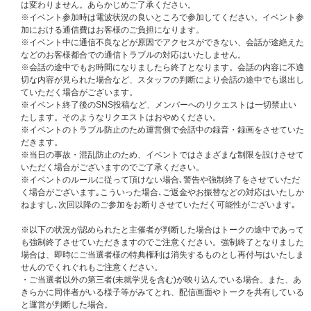
・3部・・・・ 14:00～14:30（受付開始 / 13:45 ～ 受付終了 / 14:05）
は変わりません。あらかじめご了承ください。
・4部・・・・ 14:30～15:00（受付開始 / 14:15 ～ 受付終了 / 14:35）
※イベント参加時は電波状況の良いところで参加してください。イベント参
・5部・・・・ 15:00～15:30（受付開始 / 14:45 ～ 受付終了 / 15:05）
加における通信費はお客様のご負担になります。
・6部・・・・ 16:00～16:30（受付開始 / 15:45 ～ 受付終了 / 16:05）
※イベント中に通信不良などが原因でアクセスができない、会話が途絶えた
・7部・・・・ 16:30～17:00（受付開始 / 16:15 ～ 受付終了 / 16:35）
などのお客様都合での通信トラブルの対応はいたしません。
・8部・・・・ 17:00～17:30（受付開始 / 16:45 ～ 受付終了 / 17:05）
※会話の途中でもお時間になりましたら終了となります。会話の内容に不適
・9部・・・・ 17:30～18:00（受付開始 / 17:15 ～ 受付終了 / 17:35）
切な内容が見られた場合など、スタッフの判断により会話の途中でも退出し
・10部・・・・ 18:00～18:30（受付開始 / 17:45 ～ 受付終了 / 18:05）
ていただく場合がございます。
※イベント終了後のSNS投稿など、メンバーへのリクエストは一切禁止い
個別オンライントーク会参加メンバー
たします。そのようなリクエストはおやめください。
太田駿静、海帆、栗田航兵、古瀬直輝、小堀柊、高橋わたる、西島蓮汰、四
※イベントのトラブル防止のため運営側で会話中の録音・録画をさせていた
谷真佑
だきます。
※当日の事故・混乱防止のため、イベントではさまざまな制限を設けさせて
個別オンライントーク会について
いただく場合がございますのでご了承ください。
■参加ご希望のお客様は、UNIVERSAL MUSIC STORE内の「個別オンライ
※イベントのルールに従って頂けない場合､警告や強制終了をさせていただ
ントーク会抽選対象ページ」にて『Present』初回フラッシュプライス盤
く場合がございます｡こういった場合､ご返金やお振替などの対応はいたしか
（個別オンライントーク会抽選対象）をご予約・ご入金ください。
ねますし､次回以降のご参加をお断りさせていただく可能性がございます｡
個別オンライントーク会抽選対象でない『Present』初回フラッシュプライ
ス盤をご購入のお客様は抽選の対象外となります。
※以下の状況が認められたと主催者が判断した場合はトークの途中であって
■お申し込み時に、ご希望の部（時間帯）と希望メンバーをお選び下さい。
も強制終了させていただきますのでご注意ください。強制終了となりました
■CD1枚のご購入で一口応募となります（複数ご応募可）。抽選方式につ
場合は、即時にご当選者様の特典権利は消失するものとし再付与はいたしま
き、ご購入・ご入金されても落選する場合もございます。
せんのでくれぐれもご注意ください。
■同一人物による複数の会員登録は禁止となります。複数アカウントでのイ
・ご当選者以外の第三者(未就学児を含む)が映り込んでいる場合。また、あ
ベント参加が発覚した際は不正行為とみなしイベントの参加をお断りさせて
きらかに同伴者がいる様子等がみてとれ、配信画面やトークを共有している
いただきます。
と運営が判断した場合。