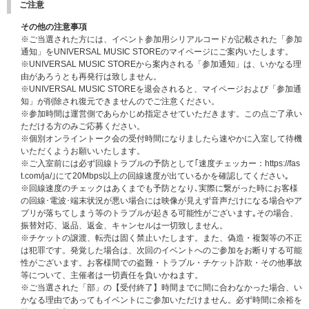
当落通知：2024年10月24日（木）15:00以降
ご注意
シリアル通知予定：2025年1月10日（金）15:00以降
その他の注意事項
※当落通知およびシリアル通知はUNIVERSAL MUSIC STOREの
マイページ
※ご当選された方には、イベント参加用シリアルコードが記載された「参加
にてご案内いたします。
通知」をUNIVERSAL MUSIC STOREのマイページにご案内いたします。
※コンビニ前払いをご選択のお客様は、入金期間内に決済手続が完了した方
※UNIVERSAL MUSIC STOREから案内される「参加通知」は、いかなる理
のみ個別オンライントーク会抽選お申込みの対象となります。
由があろうとも再発行は致しません。
※クレジットカード、携帯キャリア決済をご利用いただいたお客様は、期間
※UNIVERSAL MUSIC STOREを退会されると、マイページおよび「参加通
内に注文完了いただければ、個別オンライントーク会抽選お申込みの対象と
知」が削除され復元できませんのでご注意ください。
なります。
※参加時間は運営側であらかじめ指定させていただきます。この点ご了承い
※お支払方法は、クレジットカード、携帯キャリア決済（auかんたん決済
ただける方のみご応募ください。
、ソフトバンクまとめて支払い、d払い）、コンビニ前払いのみとなりま
※個別オンライントーク会の受付時間になりましたら速やかに入室して待機
す。
いただくようお願いいたします。
※ご入室前には必ず回線トラブルの予防として｢速度チェッカー：https://fas
【クレジットカード・携帯キャリア決済をご選択した際の注意事項】
t.com/ja/｣にて20Mbps以上の回線速度が出ているかを確認してください｡
クレジットカード、携帯キャリア決済をお支払い方法として選択された場
※回線速度のチェックはあくまでも予防となり､実際に繋がった時にお客様
合、予約注文時に決済サービスの提供事業者に対し与信照会を行いますが、
の回線･電波･端末状況が悪い場合には映像が見えず音声だけになる場合やア
予約注文時点から商品の発売日まで一定以上の期間があるとき、ご注文商品
プリが落ちてしまう等のトラブルが起きる可能性がございます｡その場合、
の出荷時よりも前に再度与信照会を行う場合がございます。
振替対応、返品、返金、キャンセルは一切致しません。
再与信照会でエラーとなった場合、当社より他のお支払い方法をご案内させ
※チケットの譲渡、転売は固く禁止いたします。また、偽造・複製等の不正
ていただく場合がございますが、このとき変更後のお支払い方法で必要とな
は犯罪です。発覚した場合は、次回のイベントへのご参加をお断りする可能
る手数料はお客様のご負担となります。また、支払い方法の変更および手数
性がございます。お客様間での盗難・トラブル・チケット詐欺・その他事故
料の発生を理由とした注文のキャンセルは承りかねます。あらかじめご了承
等について、主催者は一切責任を負いかねます。
ください。
※ご当選された「部」の【受付終了】時間までに間に合わなかった場合、い
かなる理由であってもイベントにご参加いただけません。必ず時間に余裕を