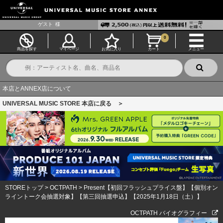
ゲスト
様
0
商品を探す
マイページ
お気に入り
カート
メニュー
本店とANNEX店について
UNIVERSAL MUSIC STORE 本店に戻る ＞
STOREトップ
>
OCTPATH
>
Present【初回フラッシュプライス盤】【個別オン
ライントーク会抽選対象】【第三回抽選申込】【2025年1月18日（土）】
OCTPATH バイオグラフィー