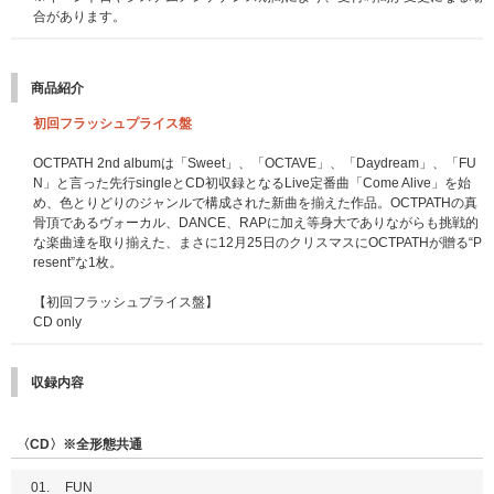
ただく場合がございます。
合があります。
あらかじめドメイン「tixplus.co.jp」「meetpass.jp」を受信できるようメー
ル設定をお願いいたします。
商品紹介
【Meet Pass よくある質問】
※初めてご参加する方はご参照いただくようお願いいたします。
初回フラッシュプライス盤
https://faq.tixplus.jp/meetpass/
OCTPATH 2nd albumは「Sweet」、「OCTAVE」、「Daydream」、「FU
■イベントの参加方法、および詳細はこちらをご確認ください。
N」と言った先行singleとCD初収録となるLive定番曲「Come Alive」を始
https://www.universal-music.co.jp/octpath/news/2024-09-23-5/
め、色とりどりのジャンルで構成された新曲を揃えた作品。OCTPATHの真
骨頂であるヴォーカル、DANCE、RAPに加え等身大でありながらも挑戦的
な楽曲達を取り揃えた、まさに12月25日のクリスマスにOCTPATHが贈る“P
resent”な1枚。
【初回フラッシュプライス盤】
CD only
収録内容
〈CD〉※全形態共通
01.
FUN