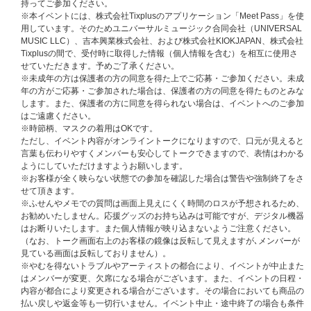
※必ずお読みください。
持ってご参加ください。
商品の受取拒否等があった場合、今後一切のイベントへのご参加をお断りさ
※本イベントには、株式会社Tixplusのアプリケーション「Meet Pass」を使
せていただく場合がございます。
用しています。そのためユニバーサルミュージック合同会社（UNIVERSAL
同一の部で複数回ご当選された場合（例： 第1部＜太田駿静＞、＜海帆＞両
MUSIC LLC）、吉本興業株式会社、および株式会社KIOKJAPAN、株式会社
方にお申込み、ご当選された場合）は、一枠目を終了後、速やかに次の枠へ
Tixplusの間で、受付時に取得した情報（個人情報を含む）を相互に使用さ
ご参加いただかないと、開催時間の都合で参加できない可能性があります。
せていただきます。予めご了承ください。
その場合、振替対応、返品、返金、キャンセルは一切致しませんのでご注意
※未成年の方は保護者の方の同意を得た上でご応募・ご参加ください。未成
ください。当選したご自身の参加時間を把握いただき、すべての当選枠に参
年の方がご応募・ご参加された場合は、保護者の方の同意を得たものとみな
加できるようにご準備ください。
します。また、保護者の方に同意を得られない場合は、イベントへのご参加
はご遠慮ください。
※本イベントには、株式会社Tixplusのアプリケーション「Meet Pass」を使
※時節柄、マスクの着用はOKです。
用しています。そのためユニバーサルミュージック合同会社（UNIVERSAL
ただし、イベント内容がオンライントークになりますので、口元が見えると
MUSIC LLC）、吉本興業株式会社、および株式会社KIOKJAPAN、株式会社
言葉も伝わりやすくメンバーも安心してトークできますので、表情はわかる
Tixplusの間で、受付時に取得した情報（個人情報を含む）を相互に使用さ
ようにしていただけますようお願いします。
せていただきます。予めご了承ください。
※お客様が全く映らない状態での参加を確認した場合は警告や強制終了をさ
せて頂きます。
※ふせんやメモでの質問は画面上見えにくく時間のロスが予想されるため、
個別オンライントーク会 開催日時・タイムスケジュール
お勧めいたしません。応援グッズのお持ち込みは可能ですが、デジタル機器
【開催日程】
はお断りいたします。また個人情報が映り込まないようご注意ください。
2024年11月16日（土）
（なお、トーク画面右上のお客様の鏡像は反転して見えますが､メンバーが
2025年1月18日（土）
見ている画面は反転しておりません）。
※やむを得ないトラブルやアーティストの都合により、イベントが中止また
◆タイムテーブル ※2日程共通
はメンバーが変更、欠席になる場合がございます。また、イベントの日程・
・1部・・・・ 13:00～13:30（受付開始 / 12:45 ～ 受付終了 / 13:05）
内容が都合により変更される場合がございます。その場合においても商品の
・2部・・・・ 13:30～14:00（受付開始 / 13:15 ～ 受付終了 / 13:35）
払い戻しや返金等も一切行いません。イベント中止・途中終了の場合も条件