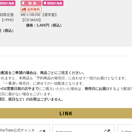
【初回限定盤
ME:I / MUSE【通常盤】
】【+PHO
【CD MAXI】
価格：1,400円（税込）
0円（税込）
の配送をご希望の場合は、商品ごとにご注文ください。
されますと、本商品も「予約商品の発売日」に合わせて一括のお届けとなります。
、「一番遅い発売日」に併せての一括配送となります。
ーの2営業日前の正午まで
にご購入いただいた場合は、
発売日にお届け
するよう配送
売日に届かない場合もございます。
曜日、祝日など）の出荷はございません。
LINK
I YouTube公式チャンネ