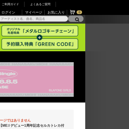
ご利用ガイド
よくあるご質問
ログイン
マイページ
お気に入り
0
ページではありません
】【ME:I デビュー1周年記念セルカトレカ付