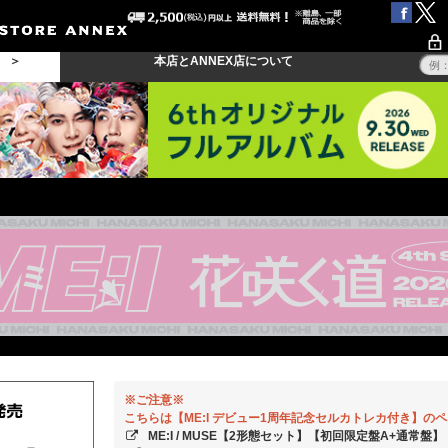
る ＞
本店とANNEX店について
※ご注意※
こちらは【ME:I デビュー1周年記念セルカトレカ付き】の
ME:I / MUSE【2形態セット】【初回限定盤A+通常盤