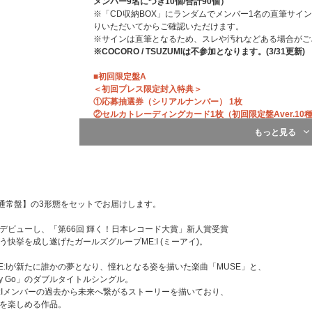
メンバー9名につき10個/合計90個）
※「CD収納BOX」にランダムでメンバー1名の直筆サイ
りいただいてからご確認いただけます。
※サインは直筆となるため、スレや汚れなどある場合がご
※COCORO / TSUZUMIは不参加となります。(3/31更新)
■初回限定盤A
＜初回プレス限定封入特典＞
①応募抽選券（シリアルナンバー） 1枚
②セルカトレーディングカード1枚（初回限定盤Aver.10
③コンセプトカード 1枚（10種類から1枚ランダム封入）
もっと見る
■初回限定盤B
＜初回プレス限定封入特典＞
①応募抽選券（シリアルナンバー） 1枚
②ユニットセルカトレーディングカード1枚（初回限定盤B ユ
③スライドフィルム1枚（10種類から1枚ランダム封入）
通常盤】の3形態をセットでお届けします。
■通常盤
RAI』でデビューし、「第66回 輝く！日本レコード大賞」新人賞受賞
＜初回プレス限定封入特典＞
う快挙を成し遂げたガールズグループME:I (ミーアイ)。
①応募抽選券（シリアルナンバー) 1枚
②セルカトレーディングカード1枚（通常盤ver.10種類か
:Iが新たに誰かの夢となり、憧れとなる姿を描いた楽曲「MUSE」と、
③ロゴステッカーセット（全2種類封入）
y Go」のダブルタイトルシングル。
:Iメンバーの過去から未来へ繋がるストーリーを描いており、
※応募抽選券（シリアルナンバー）
Iを楽しめる作品。