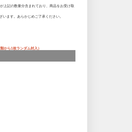
ンが上記の数量分含まれており、商品をお受け取
ざいます。あらかじめご了承ください。
種類から1枚ランダム封入）
ニットver. 10種類から1枚ランダム封入）
ら1枚ランダム封入）