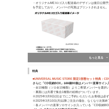
・オリジナルME:Iロゴ入り配送箱のデザインは後日公開予
を予定しており、メンバーの写真はプリントされません。
もっと見る
特典
■UNIVERSAL MUSIC STORE 限定3形態セット特典：
さらに「CD収納BOX」
100個
90個
はメンバー直筆サイン
・全10種類（ソロ全10種類）よりご希望メンバーを選択
・裏面には共通で集合1種類の絵柄がついています。
※2025年3月9日(日)までにご予約いただいたお客様は
※2025年3月10日(月)以降ご注文の場合、なくなり次第
・各メンバーの直筆ソロサインが入っている「CD収納BO