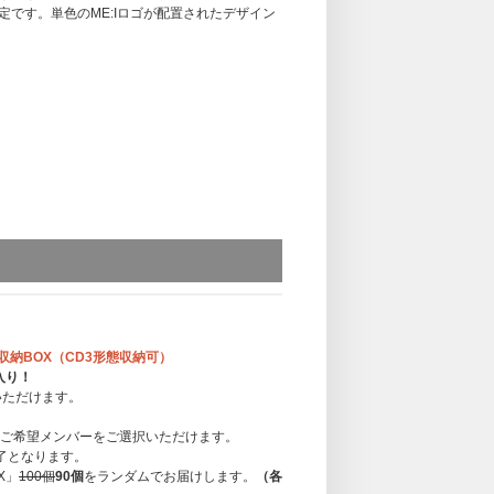
定です。単色のME:Iロゴが配置されたデザイン
CD収納BOX（CD3形態収納可）
入り！
いただけます。
必ずご希望メンバーをご選択いただけます。
終了となります。
X」
100個
90個
をランダムでお届けします。
（各