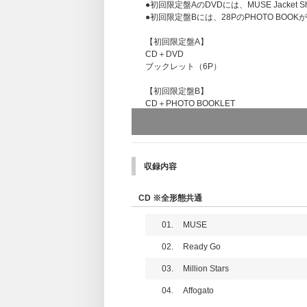
●初回限定盤AのDVDには、MUSE Jacket Sho
●初回限定盤Bには、28PのPHOTO BOOK
【初回限定盤A】
CD＋DVD
ブックレット（6P）
【初回限定盤B】
CD＋PHOTO BOOKLET
フォトブックレット（28P）
【通常盤】
CD ONLY
ブックレット（8P）
収録内容
CD ※全形態共通
01.
MUSE
02.
Ready Go
03.
Million Stars
04.
Affogato