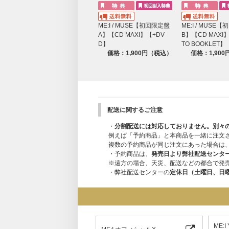
ME:I / MUSE【初回限定盤
ME:I / MUSE
A】【CD MAXI】【+DV
B】【CD MAXI
D】
TO BOOKLET】
価格：1,900円（税込）
価格：1,90
配送に関するご注意
・
分割配送には対応しておりません。別々
例えば「予約商品」と本商品を一緒に注文
複数の予約商品が同じ注文にあった場合は
・予約商品は、
発売日より弊社配送センタ
※遠方の場合、天災、配送などの都合で発
・弊社配送センターの
定休日（土曜日、日
ME: