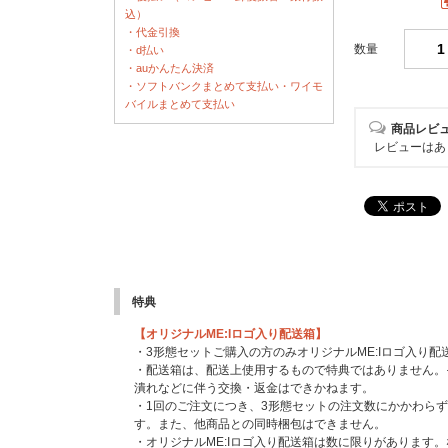
込）
・代金引換
数量
・d払い
・auかんたん決済
・ソフトバンクまとめて支払い・ワイモ
バイルまとめて支払い
商品レビ
レビューはあ
特典
【オリジナルME:Iロゴ入り配送箱】
・3形態セットご購入の方のみオリジナルME:Iロゴ入り
・配送箱は、配送上使用するもので特典ではありません。
潰れなどに伴う交換・返金はできかねます。
・1回のご注文につき、3形態セットの注文数にかかわらず
す。また、他商品との同時梱包はできません。
・オリジナルME:Iロゴ入り配送箱は数に限りがあります