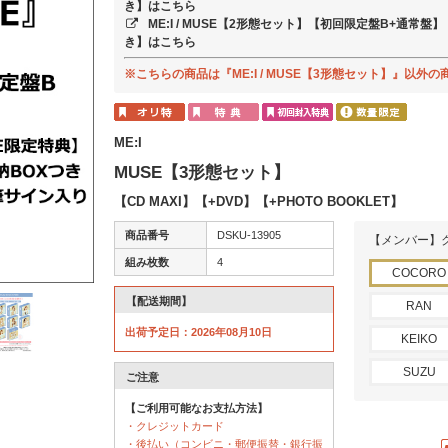
き】はこちら
ME:I / MUSE【2形態セット】【初回限定盤B+通常盤
き】はこちら
※こちらの商品は『ME:I / MUSE【3形態セット】』以
ME:I
MUSE【3形態セット】
【CD MAXI】【+DVD】【+PHOTO BOOKLET】
商品番号
DSKU-13905
【メンバー】
組み枚数
4
COCORO
【配送期間】
RAN
出荷予定日：2026年08月10日
KEIKO
SUZU
ご注意
【ご利用可能なお支払方法】
・クレジットカード
・後払い（コンビニ・郵便振替・銀行振