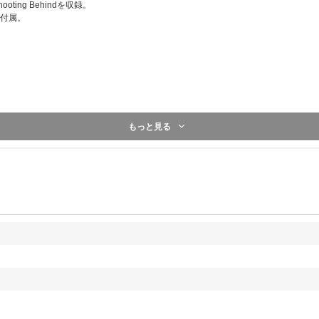
＜応募期間＞2025年4月15日（火）11:00～2025年4月27
oting Behindを収録。
●1回目
が付属。
応募期間：2025年4月15日（火）11:00～2025年4月20日（
当落発表：2025年4月25日（金）20:00頃
●2回目
応募期間：2025年4月21日（月）11:00～2025年4月27日（
当落発表：2025年5月8日（木）20:00頃
※応募抽選特典の詳細は公式サイトをご確認ください。
※初回プレス分のみの封入特典となります。初回分終了後
もっと見る
了承ください。