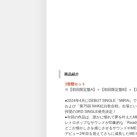
商品紹介
3形態セット
※【初回限定盤A】＋【初回限定盤B】＋【
●2024年4月にDEBUT SINGLE『MI
および「第75回 NHK紅白歌合戦」出場とい
待望の3RD SINGLE発売決定！
●今回の作品は、誰かに憧れて夢を叶えたME
レトロポップなサウンドが印象的な「Read
どこか懐かしさを感じさせるサウンドやME
デビュー2年目を迎えてさらに成長したME: