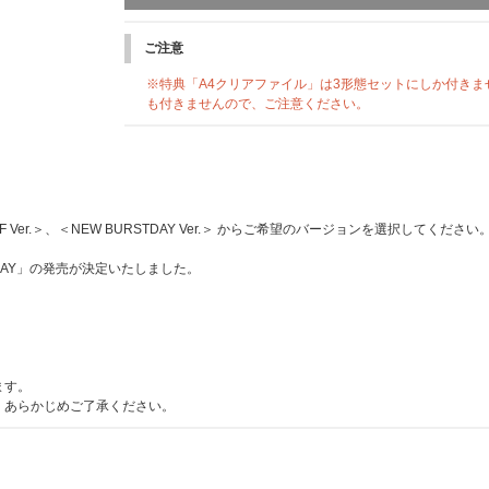
※諸事情により急遽参加メンバーが変わる場合がございま
※メンバーのスケジュール等により調整が難しい場合は、
ります。あらかじめご了承ください。
ご注意
■応募期間
※特典「A4クリアファイル」は3形態セットにしか付き
[応募期間①]
も付きませんので、ご注意ください。
2025年5月27日(火)10:00～6月3日(火)20:59まで
当選発表：6月5日(木)17:00頃
[応募期間②]
2025年6月3日(火)21:00～6月10日(火)20:59まで
当選発表：6月12日(木)17:00頃
[応募期間③]
SELF Ver.＞、＜NEW BURSTDAY Ver.＞ からご希望のバージョンを選択してください
2025年6月10日(火)21:00～6月17日(火)20:59まで
当選発表：6月19日(木)17:00頃
URSTDAY」の発売が決定いたしました。
※全3回の応募抽選となります。上記スケジュールを必ず
※各回の締切間近などの時間帯によっては、繋がりにくい
い。
※上記応募期間以外はご応募いただけません。あらかじめ
※商品が届かない、受け取れない等の理由を含め、いかな
ます。
せん。あらかじめご了承ください。
。あらかじめご了承ください。
※商品受取日と上記スケジュールを必ずご自身でご確認の
その他詳細は下記よりご確認ください。
SEVENTEEN オフィシャルサイト