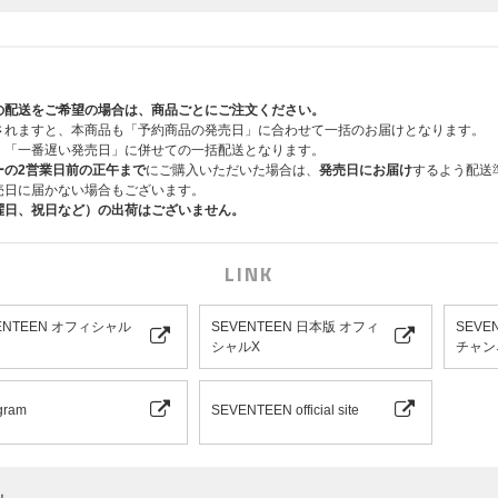
の配送をご希望の場合は、商品ごとにご注文ください。
されますと、本商品も「予約商品の発売日」に合わせて一括のお届けとなります。
、「一番遅い発売日」に併せての一括配送となります。
ーの2営業日前の正午まで
にご購入いただいた場合は、
発売日にお届け
するよう配送
売日に届かない場合もございます。
曜日、祝日など）の出荷はございません。
LINK
ENTEEN オフィシャル
SEVENTEEN 日本版 オフィ
SEVE
シャルX
チャン
gram
SEVENTEEN official site