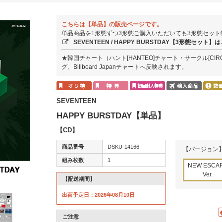
こちらは【単品】の販売ページです。
単品商品を1形態ずつ3形態ご購入いただいても3形態セッ
SEVENTEEN / HAPPY BURSTDAY【3形態セット】
★韓国チャート（ハント[HANTEO]チャート・サークル[CI
グ、Billboard Japanチャートへ反映されます。
SEVENTEEN
HAPPY BURSTDAY【単品】
【CD】
商品番号
DSKU-14166
【バージョン
組み枚数
1
NEW ESCA
Ver.
【配送期間】
出荷予定日：2026年08月10日
ご注意