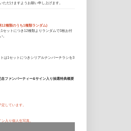
いただけますようお願い申し上げます。
(絵柄12種類のうち1種類ランダム)
は1セットにつき12種類よりランダムで3枚お付
い。
ットは1セットにつきシリアルナンバーチラシを3
AY」発売記念ファンパーティー&サイン入り抽選特典概要
を予定しています。
サイン入り個人生写真。