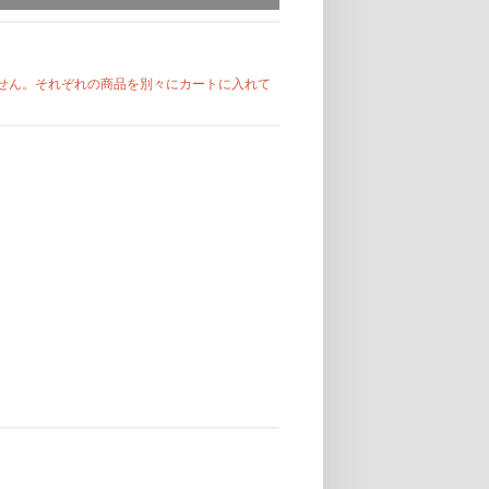
す。
開催日程や時間は予告なく変更される場合があ
ません。それぞれの商品を別々にカートに入れて
。
ご確認後、お申込みください。
場合がございます。余裕を持ってご応募くださ
ご了承ください。
る場合も上記応募期間以外はご応募いただけま
上、ご購入・ご応募ください。