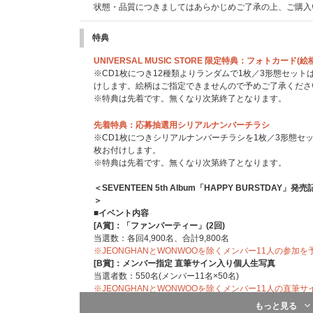
状態・品質につきましてはあらかじめご了承の上、ご購入
特典
UNIVERSAL MUSIC STORE 限定特典：フォトカード
※CD1枚につき12種類よりランダムで1枚／3形態セット
けします。絵柄はご指定できませんので予めご了承くださ
※特典は先着です。無くなり次第終了となります。
先着特典：応募抽選用シリアルナンバーチラシ
※CD1枚につきシリアルナンバーチラシを1枚／3形態セ
枚お付けします。
※特典は先着です。無くなり次第終了となります。
＜SEVENTEEN 5th Album「HAPPY BURSTD
＞
■イベント内容
[A賞]：「ファンパーティー」(2回)
当選数：各回4,900名、合計9,800名
※JEONGHANとWONWOOを除くメンバー11人の参加
[B賞]：メンバー指定 直筆サイン入り個人生写真
当選者数：550名(メンバー11名×50名)
※JEONGHANとWONWOOを除くメンバー11人の直筆
もっと見る