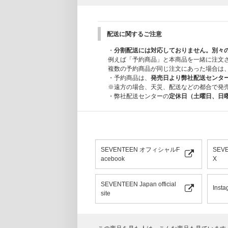
配送に関するご注意
・
分割配送には対応しておりません。別々
例えば「予約商品」と本商品を一緒に注文
複数の予約商品が同じ注文にあった場合は
・予約商品は、
発売日より弊社配送センタ
※遠方の場合、天災、配送などの都合で発
・弊社配送センターの
定休日（土曜日、日
SEVENTEEN オフィシャルF
SEV
acebook
X
SEVENTEEN Japan official
Insta
site