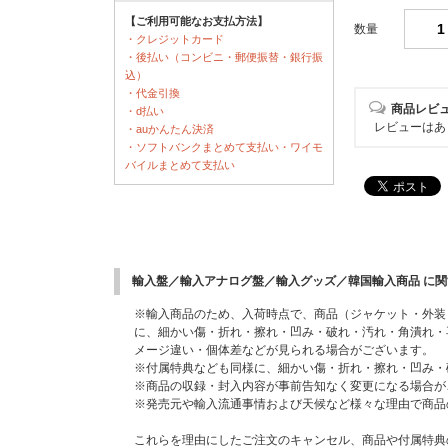
【ご利用可能なお支払方法】
数量
・クレジットカード
・後払い（コンビニ・郵便振替・銀行振
込）
・代金引換
商品レビ
・d払い
レビューはあ
・auかんたん決済
・ソフトバンクまとめて支払い・ワイモ
バイルまとめて支払い
輸入盤／輸入アナログ盤／輸入グッズ／韓国輸入商品 に
※輸入商品のため、入荷時点で、商品（ジャケット・外装
に、細かい傷・折れ・擦れ・凹み・破れ・汚れ・角潰れ・
メージ違い・個体差などが見られる場合がございます。
※付属特典なども同様に、細かい傷・折れ・擦れ・凹み・
※商品の収録・封入内容が事前告知なく変更になる場合が
※発売元や輸入流通事情および天候など様々な理由で商品
これらを理由にしたご注文のキャンセル、商品や付属特典