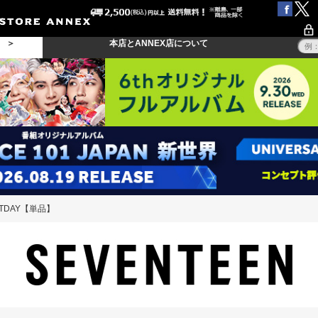
る ＞
本店とANNEX店について
STDAY【単品】