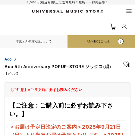
コンテ
2,500円(税込み)以上は送料無料＊離島・一部商品除く
ンツに
進む
ロ
カ
グ
ー
イ
ト
ン
本店とANNEX店について
ANNEXはこちら
Ado
Ado 5th Anniversary POPUP-STORE ソックス(唱)
【グッズ】
【ご注意】※ご注文前に必ずお読みください
【ご注意：ご購入前に必ずお読み下さ
い。】
＜お届け予定日決定のご案内＞2025年9月21日