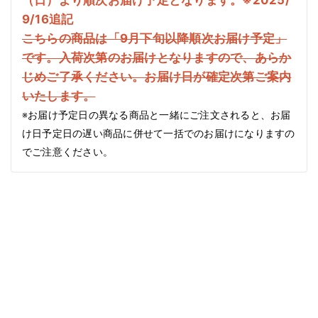
（日）より順次お届け予定となります。※2025/
9/16追記
こちらの商品は「9月下旬以降順次お届け予定」
です。入荷次第のお届けとなりますので、あらか
じめご了承ください。お届け日が確定次第ご案内
いたします。
※お届け予定日の異なる商品と一緒にご注文されると、お届
け日予定日の遅い商品に併せて一括でのお届けになりますの
でご注意ください。
商品情
報にス
キップ
1
/
Translation
6
missing:
ja.accessibility.of