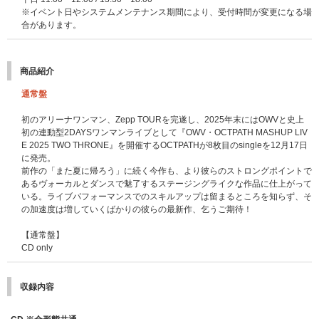
※タブレット端末でもご参加は可能ですが一部の端末でご利用いただけない
※イベント日やシステムメンテナンス期間により、受付時間が変更になる場
可能性がございます｡予めご了承ください。
合があります。
※お客様所有のカメラ機能付き端末（スマートフォン）でのご参加となりま
す。カメラ機能付き端末（スマートフォン）をお持ちでない方は、お申込
み・ご購入いただいてもご参加いただけません。また、お客様所有のカメラ
商品紹介
機能付き端末（スマートフォン）の非対応を理由とした、お申込み・ご購入
後のキャンセル・返品は一切致しません。※故障、紛失、バッテリー不足な
通常盤
どお客様所有のカメラ機能付き端末（スマートフォン）の不具合、お客様が
接続しているインターネット回線の通信不良・断線など、その他いかなる理
初のアリーナワンマン、Zepp TOURを完遂し、2025年末にはOWVと史上
由に関わらず、お客様のご事情でイベントにご参加いただけなかった場合で
初の連動型2DAYSワンマンライブとして『OWV・OCTPATH MASHUP LIV
あっても、返品・返金は承れませんので予めご了承ください。
E 2025 TWO THRONE』を開催するOCTPATHが8枚目のsingleを12月17日
※アプリは端末の時間に紐付いています｡正しい時間に設定されていないと
に発売。
トラブルの原因となりますので､イベント前に時間の設定をご確認ください｡
前作の「また夏に帰ろう」に続く今作も、より彼らのストロングポイントで
※お住いの地域における視聴不可能な事態やその他事由による閲覧不能が生
あるヴォーカルとダンスで魅了するステージングライクな作品に仕上がって
じました際はご対応できかねますのでご了承のほどお願い申し上げます。
いる。ライブパフォーマンスでのスキルアップは留まるところを知らず、そ
※イベント当日､ 運営より非通知でお客様にお電話をさせていただく場合が
の加速度は増していくばかりの彼らの最新作、乞うご期待！
ございます｡予め非通知での着信を受信できるように設定をお願いいたしま
す｡
【通常盤】
※「Meet Pass」アプリにご登録いただいているE-mailまでご連絡させてい
CD only
ただく場合がございます。
あらかじめドメイン「tixplus.co.jp」「meetpass.jp」を受信できるようメー
ル設定をお願いいたします。
収録内容
【Meet Pass よくある質問】
※初めてご参加する方はご参照いただくようお願いいたします。