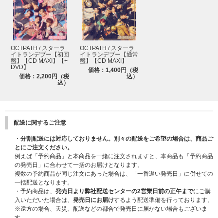
OCTPATH / スターラ
OCTPATH / スターラ
イトランデブー【初回
イトランデブー【通常
盤】【CD MAXI】【+
盤】【CD MAXI】
DVD】
価格：1,400円（税
価格：2,200円（税
込）
込）
配送に関するご注意
・
分割配送には対応しておりません。別々の配送をご希望の場合は、商品ご
とにご注文ください。
例えば「予約商品」と本商品を一緒に注文されますと、本商品も「予約商品
の発売日」に合わせて一括のお届けとなります。
複数の予約商品が同じ注文にあった場合は、「一番遅い発売日」に併せての
一括配送となります。
・予約商品は、
発売日より弊社配送センターの2営業日前の正午まで
にご購
入いただいた場合は、
発売日にお届け
するよう配送準備を行っております。
※遠方の場合、天災、配送などの都合で発売日に届かない場合もございま
す。