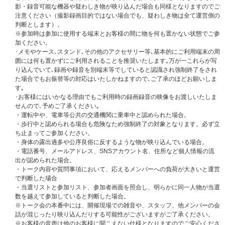
更等のご要望には一切対応できません。この点をご了承いただける方のみご
影・録音可能な機器や疑わしき物が映り込んだ場合も同様となりますのでご
応募ください。
注意ください（撮影録画目的ではない場合でも、疑わしき物は全て運営側の
■個別オンライントーク会のご参加は、ご当選者様本人に限ります。下部に
判断とします）。
ある「イベントに関する注意事項」をよくお読みになりルールをご理解のう
※参加時は参加に使用する端末とお客様の間に物を何も置かない状態でご参
えご参加ください。
加ください。
･メモやケース､スタンド､その他のアクセサリー等､基本的にご利用端末の周
個別オンライントーク会に関する注意事項
囲には何も置かずにご利用されることを推奨いたします｡万が一これらが写
■イベントアプリ「Meet Pass」（ミートパス）について
り込んでいて､録画や録音を別端末等でしていると認識され強制終了をされ
初めての方は以下の「ご利用ガイド」を必ずご確認のうえアプリのインスト
た場合でもお振替等の対応はいたしかねますので､ご了承のほどお願いしま
ールとユーザーアカウントを作成ください。
す｡
ご利用ガイド:
https://meetpass.jp/guide/
･お客様にはいかなる理由でもご利用時の録画録音の映像をお渡しいたしま
※Meet Passアプリのご利用には下記の条件が必要です｡
せんので､予めご了承ください｡
・SMS送受信が可能であること
・運転中や、電車等公共の交通機関に乗車中と認められた場合。
・iOS12.0以上、Android8.0以上
・歩行中と認められる場合も危険なため強制終了の対象となります。必ず立
・インカメラ、マイクが正常動作すること
ち止まってご参加ください。
・イベント当日20Mbps以上の回線速度を安定して保てるネット回線を利用
・身体の露出過多や公序良俗に反するような物が映り込んでいる場合。
できること
・電話番号、メールアドレス、SNSアカウント名、住所など個人情報の流
※本イベントにご参加いただくためには、Meet Passでのユーザーアカウン
出が認められた場合。
トの作成、およびMeet Passのアプリをインストールした端末（スマートフ
・トーク内容や質問事項において、応えるメンバーへの負荷が大きいと運営
ォン）が必要となります。
で判断した場合
※イベントにご参加いただくにはMeet Pass アプリでの参加券の受け取りの
・当選リストと参加リスト、参加者画面を照合し、明らかに同一人物が当選
ほか､Meet Pass への
｢UNIVERSAL MUSIC STOREでご登録いただいている
数を越えて参加していると判断した場合。
お名前を、漢字フルネームでニックネーム項目の編集｣
が必須となります｡
※トーク会の本番中には、開催現場での雑音や、スタッフ、他メンバーの会
お名前が異なる場合や､運営スタッフが必要と判断した場合に個別で本人認
話が混じったり映り込んだりする可能性がございますがご了承ください。
証を実施させていただく場合がございます｡
※お客様の音声は他のお客様に聞こえない仕様となりますのでご安心くださ