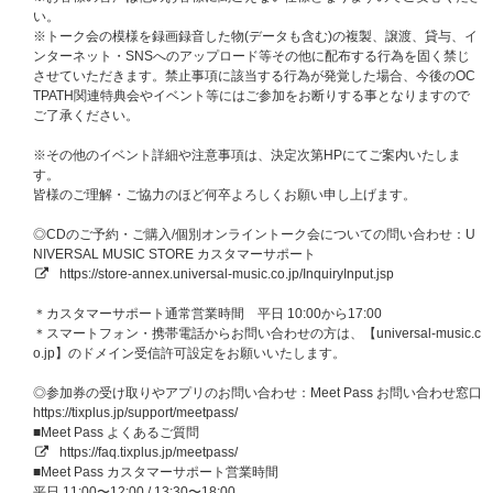
い。
■ニックネーム編集のやり方：
https://faq.tixplus.jp/meetpass/?p=20
※トーク会の模様を録画録音した物(データも含む)の複製、譲渡、貸与、イ
※Meet Passアプリ の会員登録には顔写真の登録が必須となります｡ご参加
ンターネット・SNSへのアップロード等その他に配布する行為を固く禁じ
される方と､会員登録時のお写真のお顔が異なると運営スタッフが判断した
させていただきます。禁止事項に該当する行為が発覚した場合、今後のOC
場合､個別での本人認証を実施させて頂く場合がございます｡
TPATH関連特典会やイベント等にはご参加をお断りする事となりますので
※一部通信キャリアにてネット回線速度が不安定な状況を確認しておりま
ご了承ください。
す｡
本イベントではご参加前にかならず｢速度チェック｣をお客様自身で実施して
※その他のイベント詳細や注意事項は、決定次第HPにてご案内いたしま
からご参加ください｡
す。
安定したビデオ通話には20Mbps以上のネット回線速度が安定している状態
皆様のご理解・ご協力のほど何卒よろしくお願い申し上げます。
が必要となります｡
◎CDのご予約・ご購入/個別オンライントーク会についての問い合わせ：U
■速度チェッカー：
https://fast.com/ja/
NIVERSAL MUSIC STORE カスタマーサポート
※ネット回線が安定しない場合､比較的パケットの軽い音声のみが繋がり､映
https://store-annex.universal-music.co.jp/InquiryInput.jsp
像が映らない場合がございます｡
こういったお客様理由によるお振替対応や返金対応などはいたしかねます｡
＊カスタマーサポート通常営業時間 平日 10:00から17:00
※通信の速度チェックはあくまでも予防となります｡実際にイベント時にお
＊スマートフォン・携帯電話からお問い合わせの方は、【universal-music.c
客様のネットの電波や通信状況や環境によってビデオ通話の品質は左右され
o.jp】のドメイン受信許可設定をお願いいたします。
ます｡
トラブルが発生した場合に､お客様側の理由であると運営スタッフが判断し
◎参加券の受け取りやアプリのお問い合わせ：Meet Pass お問い合わせ窓口
た場合はいかなる場合でもお振替や返金の対応はいたしかねます｡
https://tixplus.jp/support/meetpass/
※本イベントは、カメラ機能付き端末（スマートフォン）のみご参加いただ
■Meet Pass よくあるご質問
けます。（PCではご参加いただけません）
https://faq.tixplus.jp/meetpass/
なお､一部の機種は対応していない場合がございます。予めご了承くださ
■Meet Pass カスタマーサポート営業時間
い。
平日 11:00〜12:00 / 13:30〜18:00