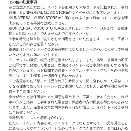
※当落通知およびシリアル通知はUNIVERSAL MUSIC STOREの
マイペ
その他の注意事項
ージ
にてご案内いたします。
※ご当選された方には、イベント参加用シリアルコードが記載された「参加
※コンビニ前払いをご選択のお客様は、入金期間内に決済手続が完了した方
通知」をUNIVERSAL MUSIC STOREのマイページにご案内いたします。
のみ個別オンライントーク会抽選お申込みの対象となります。
※UNIVERSAL MUSIC STOREから案内される「参加通知」は、いかなる理
※クレジットカード、携帯キャリア決済をご利用いただいたお客様は、期間
由があろうとも再発行は致しません。
内に注文完了いただければ、個別オンライントーク会抽選お申込みの対象と
※UNIVERSAL MUSIC STOREを退会されると、マイページおよび「参加通
なります。
知」が削除され復元できませんのでご注意ください。
※お支払方法は、クレジットカード、携帯キャリア決済（auかんたん決済
※参加時間は運営側であらかじめ指定させていただきます。この点ご了承い
、ソフトバンクまとめて支払い、d払い）、コンビニ前払いのみとなりま
ただける方のみご応募ください。
す。
※個別オンライントーク会の受付時間になりましたら速やかに入室して待機
※クレジットカード、携帯キャリア決済をお支払い方法として選択された場
いただくようお願いいたします。
合、予約注文時に決済サービスの提供事業者に対し与信照会を行いますが、
※チケットの譲渡、転売は固く禁止いたします。また、偽造・複製等の不正
予約注文時点から商品の発売日まで一定以上の期間があるとき、ご注文商品
は犯罪です。発覚した場合は、次回のイベントへのご参加をお断りする可能
の出荷時よりも前に再度与信照会を行う場合がございます。
性がございます。お客様間での盗難・トラブル・チケット詐欺・その他事故
※再与信照会でエラーとなった場合、当社より他のお支払い方法をご案内さ
等について、主催者は一切責任を負いかねます。
せていただく場合がございますが、このとき変更後のお支払い方法で必要と
※ご当選された「部」の【受付終了】時間までに間に合わなかった場合、い
なる手数料はお客様のご負担となります。また、支払い方法の変更および手
かなる理由であってもイベントにご参加いただけません。必ず時間に余裕を
数料の発生を理由とした注文のキャンセルは承りかねます。あらかじめご了
持ってご参加ください。
承ください。
※未成年の方は保護者の方の同意を得た上でご応募・ご参加ください。未成
年の方がご応募・ご参加された場合は、保護者の方の同意を得たものとみな
※必ずお読みください。
します。また、保護者の方に同意を得られない場合は、イベントへのご参加
商品の受取拒否等があった場合、今後一切のイベントへのご参加をお断りさ
はご遠慮ください。
せていただく場合がございます。
※時節柄、マスクの着用はOKです。
同一の部で複数回ご当選された場合（例： 第1部＜太田駿静＞、＜海帆＞両
ただし、イベント内容がオンライントークになりますので、口元が見えると
方にお申込み、ご当選された場合）は、一枠目を終了後、速やかに次の枠へ
言葉も伝わりやすくメンバーも安心してトークできますので、表情はわかる