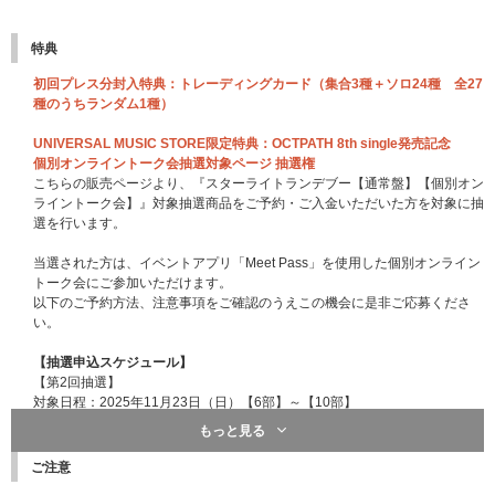
特典
初回プレス分封入特典：トレーディングカード（集合3種＋ソロ24種 全27
種のうちランダム1種）
UNIVERSAL MUSIC STORE限定特典：OCTPATH 8th single発売記念
個別オンライントーク会抽選対象ページ 抽選権
こちらの販売ページより、『スターライトランデブー【通常盤】【個別オン
ライントーク会】』対象抽選商品をご予約・ご入金いただいた方を対象に抽
選を行います。
当選された方は、イベントアプリ「Meet Pass」を使用した個別オンライン
トーク会にご参加いただけます。
以下のご予約方法、注意事項をご確認のうえこの機会に是非ご応募くださ
い。
【抽選申込スケジュール】
【第2回抽選】
対象日程：2025年11月23日（日）【6部】～【10部】
受付期間：2025年10月7日（火）18:00 ～ 2025年10月9日（木）23:59
もっと見る
当落通知：2025年10月16日（木）15:00以降
シリアル通知予定：2025年11月14日（金）15:00以降
ご注意