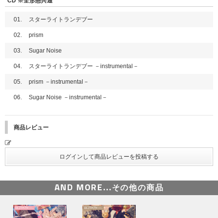
CD ※全形態共通
https://faq.tixplus.jp/meetpass/
01.
スターライトランデブー
■イベントの参加方法、および詳細はこちらをご確認ください。
https://www.universal-music.co.jp/octpath/news/2025-09-26-2/
02.
prism
03.
Sugar Noise
04.
スターライトランデブー －instrumental－
05.
prism －instrumental－
06.
Sugar Noise －instrumental－
商品レビュー
AND MORE...
その他の商品