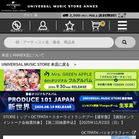
ゲスト
様
0
商品を探す
マイページ
お気に入り
カート
メニュー
本店とANNEX店について
UNIVERSAL MUSIC STORE 本店に戻る ＞
STOREトップ
>
OCTPATH
>
スターライトランデブー【通常盤】【個別オンラ
イントーク会抽選対象】【第二回抽選申込】【2025年11月23日（日）】
OCTPATH バイオグラフィー