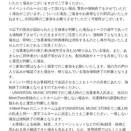
・9部・・・・ 17:30～18:00（受付開始 / 17:15 ～ 受付終了 / 17:35）
いただく場合がございますのでご了承ください。
・10部・・・・ 18:00～18:30（受付開始 / 17:45 ～ 受付終了 / 18:05）
※イベントのルールに従って頂けない場合､警告や強制終了をさせていただ
く場合がございます｡こういった場合､ご返金やお振替などの対応はいたしか
個別オンライントーク会参加メンバー
ねますし､次回以降のご参加をお断りさせていただく可能性がございます｡
太田駿静、海帆、栗田航兵、古瀬直輝、小堀柊、高橋わたる、西島蓮汰、四
谷真佑
※以下の状況が認められたと主催者が判断した場合はトークの途中であって
も強制終了させていただきますのでご注意ください。強制終了となりました
個別オンライントーク会について
場合は、即時にご当選者様の特典権利は消失するものとし再付与はいたしま
■参加ご希望のお客様は、UNIVERSAL MUSIC STORE内の「個別オンライ
せんのでくれぐれもご注意ください。
ントーク会抽選対象ページ」にて8th single通常盤（個別オンライントーク
・ご当選者以外の第三者(未就学児を含む)が映り込んでいる場合。また、あ
会抽選対象）をご予約・ご入金ください。
きらかに同伴者がいる様子等がみてとれ、配信画面やトークを共有している
個別オンライントーク会抽選対象でない『スターライトランデブー』通常盤
と運営が判断した場合。
をご購入のお客様は抽選の対象外となります。
※ご参加の際はなるべく個室でのご参加をお願いいたします。他の方の声の
■お申し込み時に、ご希望の部（時間帯）と希望メンバーをお選び下さい。
入り込みが確認できた場合や、映り込んでいる場合強制終了の対象となりま
■CD1枚のご購入で一口応募となります（複数ご応募可）。抽選方式につ
す。
き、ご購入・ご入金されても落選する場合もございます。
※メンバー同士をお客様同士で会話させることもトークの共有にあたり、強
■同一人物による複数の会員登録は禁止となります。複数アカウントでのイ
制終了の対象となりますのでおやめください。
ベント参加が発覚した際は不正行為とみなしイベントの参加をお断りさせて
・UNIVERSAL MUSIC STOREでのご購入時のご当選者本人氏名と、当日の
いただきます。
Meet Pass登録のニックネームが一致しない場合や、当選権利の譲渡転売が
■個別オンライントーク会の当選権利は、ご選択頂いたメンバー・開催日・
疑われると運営が判断した場合
開催部（時間帯）のみ有効となります。
※Meet Pass のニックネームは必ずUNIVERSAL MUSIC STOREでご購入時
■主催者側によって割り当てた開催時間内での対応とさせて頂きます。
の氏名と同一・漢字フルネームに設定したうえご参加ください。一致しない
■1回のご当選につき、メンバーとのオンライントーク時間は30秒となりま
場合は強制終了の対象となります。
す。会話の途中でもお時間になりましたら終了となります。
・お客様による録画、録音、スクリーンショットなどの行為(録音・録画と
■参加時間は主催者側であらかじめ指定させていただきます。参加時間の変
思われる音が確認できた場合も含みます)。なお、使用状態ではなくとも撮