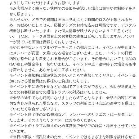
ご参加いただかないと、開催時間の都合で参加できない可能性があります。
ようにしていただけますようお願いします。
その場合、振替対応、返品、返金、キャンセルは一切致しませんのでご注意
※お客様が全く映らない状態での参加を確認した場合は警告や強制終了をさ
ください。当選したご自身の参加時間を把握いただき、すべての当選枠に参
せて頂きます。
加できるようにご準備ください。
※ふせんや、メモでの質問は画面上見えにくく時間のロスが予想されるた
め、お勧めいたしません。応援グッズのお持ち込みは可能ですが、デジタル
※本イベントには、株式会社Tixplusのアプリケーション「Meet Pass」を使
機器はお断りいたします。また個人情報が映り込まないようご注意くださ
用しています。そのためユニバーサルミュージック合同会社（UNIVERSAL
い。（なお、トーク画面右上のお客様の鏡像は反転して見えますが､メンバ
MUSIC LLC）、吉本興業株式会社、および株式会社KIOKJAPAN、株式会社
ーが見ている画面は反転しておりません）。
Tixplusの間で、受付時に取得した情報（個人情報を含む）を相互に使用さ
※やむを得ないトラブルやアーティストの都合により、イベントが中止また
せていただきます。予めご了承ください。
はメンバーが変更、欠席になる場合がございます。また、イベントの日程・
内容が都合により変更される場合がございます。その場合においても商品の
払い戻しや返金等も一切行いません。イベント中止・途中終了の場合も条件
個別オンライントーク会 開催日時・タイムスケジュール
は変わりません。あらかじめご了承ください。
【開催日程】
※イベント参加時は電波状況の良いところで参加してください。イベント参
2025年11月23日(日)
加における通信費はお客様のご負担になります。
※イベント中に通信不良などが原因でアクセスができない、会話が途絶えた
◆タイムテーブル
などのお客様都合での通信トラブルの対応はいたしません。
・1部・・・・ 13:00～13:30（受付開始 / 12:45 ～ 受付終了 / 13:05）
※会話の途中でもお時間になりましたら終了となります。会話の内容に不適
・2部・・・・ 13:30～14:00（受付開始 / 13:15 ～ 受付終了 / 13:35）
切な内容が見られた場合など、スタッフの判断により会話の途中でも退出し
・3部・・・・ 14:00～14:30（受付開始 / 13:45 ～ 受付終了 / 14:05）
ていただく場合がございます。
・4部・・・・ 14:30～15:00（受付開始 / 14:15 ～ 受付終了 / 14:35）
※イベント終了後のSNS投稿など、メンバーへのリクエストは一切禁止い
・5部・・・・ 15:00～15:30（受付開始 / 14:45 ～ 受付終了 / 15:05）
たします。そのようなリクエストはおやめください。
・6部・・・・ 16:00～16:30（受付開始 / 15:45 ～ 受付終了 / 16:05）
※イベントのトラブル防止のため運営側で会話中の録音・録画をさせていた
・7部・・・・ 16:30～17:00（受付開始 / 16:15 ～ 受付終了 / 16:35）
だきます。
・8部・・・・ 17:00～17:30（受付開始 / 16:45 ～ 受付終了 / 17:05）
※当日の事故・混乱防止のため、イベントではさまざまな制限を設けさせて