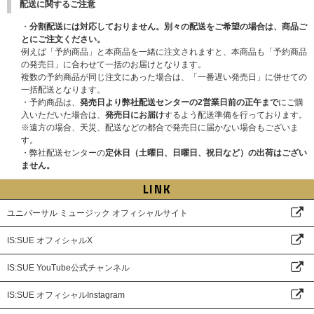
配送に関するご注意
■注意事項
・商品が届かない､受け取れない等の理由を含め､いかなる場合も上記応募期
・
分割配送には対応しておりません。別々の配送をご希望の場合は、商品ご
間以外はご応募いただけません｡あらかじめご了承ください。
とにご注文ください。
・商品受取日と上記スケジュールを必ずご自身でご確認の上､ご購入･ご応募
例えば「予約商品」と本商品を一緒に注文されますと、本商品も「予約商品
ください。
の発売日」に合わせて一括のお届けとなります。
・対象商品1点ご予約につき、「応募シリアルナンバー」を1つ差し上げま
複数の予約商品が同じ注文にあった場合は、「一番遅い発売日」に併せての
す。いかなる理由においても、「応募シリアルナンバー」の再発行はいたし
一括配送となります。
ません。ご注意ください。
・予約商品は、
発売日より弊社配送センターの2営業日前の正午まで
にご購
・UNIVERSAL MUSIC STOREのマイページにてお知らせする「応募シリア
入いただいた場合は、
発売日にお届け
するよう配送準備を行っております。
ルナンバー」を使って、申込サイト内の応募要項・注意事項をご確認の上、
※遠方の場合、天災、配送などの都合で発売日に届かない場合もございま
ご応募ください。
す。
・ご注文手続き完了後のキャンセルはできませんのでご注意ください。
・弊社配送センターの
定休日（土曜日、日曜日、祝日など）の出荷はござい
・「応募シリアルナンバー」の譲渡、売買等は一切禁止です。譲渡・売買等
ません。
で入手した「応募シリアルナンバー」は無効となる可能性があります。
・RINは不参加の予定となります。
LINK
その他詳細はIS:SUE OFFICIAL SITEをご確認ください。
ユニバーサル ミュージック オフィシャルサイト
初回プレス分封入特典
IS:SUE オフィシャルX
①セルカトレーディングカード 1枚（ドアップver.6種類から1枚ランダム封
入)
IS:SUE YouTube公式チャンネル
②ロゴステッカーシート 1枚
※初回プレス分のみの封入特典となります。初回分終了後も商品ページの表
IS:SUE オフィシャルInstagram
記の変更はございません。ご了承ください。