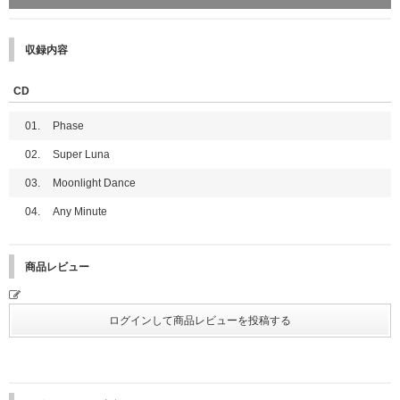
■「応募シリアルナンバー」通知方法
「応募シリアルナンバー」は、各販売期間ごとの通知日時にUNIVERSAL M
USIC STOREのマイページでご案内いたします。
収録内容
※CD1枚につき「応募シリアルナンバー」を1つプレゼントいたします。
※複数形態セットをご予約の場合、CDの枚数に応じてプレゼントとなりま
す（例：3形態セットのご予約→「応募シリアルナンバー」3つプレゼン
CD
ト）。
※UNIVERSAL MUSIC STOREを退会されると、マイページおよび「応募シ
01.
Phase
リアルナンバー」が削除され復元できませんのでご注意ください。
マイページ通知についてはこちら
02.
Super Luna
※各販売期間で配布される「応募シリアルナンバー」で応募できる内容は共
03.
Moonlight Dance
通です。
04.
Any Minute
■対象商品
PHASE【3形態セット】【CD収納BOX付き】【応募シリアルナンバー
付き】
PHASE【UNIVERSAL MUSIC STORE限定盤】【応募シリアルナンバ
商品レビュー
ー付き】
PHASE【UNIVERSAL MUSIC STORE限定盤】【『2025 IS:SUE 1ST
TOUR - IS:SUE IS COMING』会場 お見送り会応募商品】【応募シリアルナ
ンバー付き】
PHASE【初回限定盤A】【応募シリアルナンバー付き】
PHASE【初回限定盤B】【応募シリアルナンバー付き】
PHASE【通常盤】【応募シリアルナンバー付き】