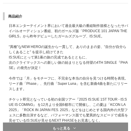
応募期間：
2025年11月1日（土）19:00～2025年11月10日（月）17:59
当落発表：2025年11月14日（金）15:00頃
●2回目
商品紹介
応募期間：
2025年11月10日（月）18:00～2025年12月1日（月）17:59
当落発表：2025年12月5日（金）15:00頃
日本エンターテイメント界において過去最大級の番組制作規模となったサバ
●3回目
イバルオーディション番組、初のガールズ版「PRODUCE 101 JAPAN THE
応募期間：
2025年12月1日（月）18:00～2026年1月6日（火）17:59
GIRLS」から昨年デビューしたガールズグループ、IS:SUE。
当落発表：2026年1月9日（金）15:00頃
“異種”なNEW HEROの誕生から一貫して、ありのままの姿、“自分が自分ら
■シリアル付きCD販売期間/シリアル配布予定日
しくあること” を提示し続けてきた
【1回目】
IS:SUEにとって第1幕の旅の完成であるとともに、
販売期間：2025年10月15日(水)18:00～2025年10月29日(水)10:59
次のクライマックスへの新しい旅の始まりとなる待望の4TH SINGLE『PHA
→シリアルナンバー通知日時：2025年10月31日(金)18:00以降順次
SE』の発売が決定！
【2回目】
販売期間：2025年10月29日(水)11:00～2025年11月19日(水)10:59
今作では「月」をモチーフに、不完全な本当の自分を見つける時間を表現。
→シリアルナンバー通知日時：2025年11月21日(金) 18:00以降順次
リード曲「Phase」、先行曲「Super Luna」を含む新曲4曲を新たにリリー
【3回目】
スします。
販売期間：2025年11月19日(水) 11:00～2025年12月10日(水)10:59
→シリアルナンバー通知日時：2025年12月12日(金) 18:00以降順次
チケット即完となっている初の全国ツアー『2025 IS:SUE 1ST TOUR - IS:S
【4回目】
UE IS COMING』 を12月より全国6都市にて開催し、この夏は「KCON LA
販売期間：2025年12月10日(水)11:00～2025年12月22日(月) 10:59
2025」「ROCK IN JAPAN FES. 2025」などをはじめとする国内外の大型フ
→シリアルナンバー通知日時：2025年12月24日(水) 18:00以降順次
ェスに多数出演するなど、パフォーマンス面でも驚異的なスピードで成長を
※販売期間中でも在庫が終了次第、販売終了になります。受付期間中に完売
見せているIS:SUEが見せるNEXT PHASEをお見逃しなく。
になった場合も、途中受付再開や追加販売をする場合があります。
もっと見る
【通常盤】CD ONLY