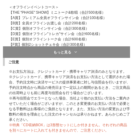
＜オフラインイベントコース＞
【THE "PHASE" SHOW】ミニトーク&歌唱（合計500名様）
【A賞】プレミアム全員オフラインサイン会（合計100名様）
【B賞】全員オフラインお渡し会（合計200名様）
【C賞】個別オフラインサイン会（合計300名様）
【D賞】個別オフライン"トレカ"サイン会（合計600名様）
【E賞】個別オフライントーク会（合計600名様）
【F賞】個別2ショットチェキ会（合計300名様）
もっと見る
＜オンラインイベントコース＞
【G賞】個別オンライントーク会（合計900名様）
ご注意
【H賞】個別オンラインサイン会（合計300名様）
※お支払方法は、クレジットカード・携帯キャリア決済のみとなります。
【THE "PHASE" SHOW】、【A賞】～【F賞】 開催日
※クレジットカード、携帯キャリア決済をお支払い方法として選択された場
・関西会場…2026年1月18日（日）開催予定
合、予約注文時に決済サービスの提供事業者に対し与信照会を行いますが、
・関東会場…2026年1月25日（日）開催予定
予約注文時点から商品の発売日まで一定以上の期間があるとき、ご注文商品
※開催日は変更になる可能性がございます。
の出荷時よりも前に再度与信照会を行う場合がございます。
※再与信照会でエラーとなった場合、当社より他のお支払い方法をご案内さ
【G賞】、【H賞】 開催日
せていただく場合がございますが、このとき変更後のお支払い方法で必要と
2026年2月7日（土）開催予定
なる手数料はお客様のご負担となります。また、支払い方法の変更および手
数料の発生を理由とした注文のキャンセルは承りかねます。あらかじめご了
【応募期間】
承ください。
2025年11月1日（土）19:00～2026年1月6日（火）17:59
※特典「CD収納BOX」は3形態セットにしか付きません。それぞれの商品
●1回目
を別々にカートに入れても付きませんので、ご注意ください。