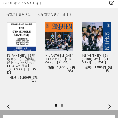
IS:SUE オフィシャルサイト
この商品を見た人は、こんな商品も見ています！
INI / ANTHEM【3形
INI / ANTHEM【All f
INI / ANTHEM【Sin
態セット】【活動記
or One ver.】【CD
g Along ver.】【CD
録トレカ〜パルっす
MAXI】【+DVD】
MAXI】【+DVD】
PHOTO〜付き】
価格：1,900円（税
価格：1,900円（税
【CD MAXI】【+DV
込）
込）
D】
価格：5,200円（税
込）