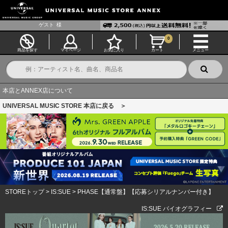
ゲスト
様
0
商品を探す
マイページ
お気に入り
カート
メニュー
本店とANNEX店について
UNIVERSAL MUSIC STORE 本店に戻る ＞
STOREトップ
>
IS:SUE
>
PHASE【通常盤】【応募シリアルナンバー付き】
IS:SUE バイオグラフィー