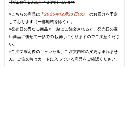
【第2次】2025/11/13(木)17:59まで
※こちらの商品は「
2025年12月23日(火)
」のお届けを予定
しております（一部地域を除く）。
※発売日の異なる商品と一緒にご注文されると、発売日の遅
い商品に併せて一括でのお届けになりますのでご注意くださ
い。
※ご注文確定後のキャンセル、ご注文内容の変更は承れませ
ん。ご注文時はカートに入っている商品をご確認ください。
商品情
報にス
キップ
1
/
Translation
6
missing:
ja.accessibility.of