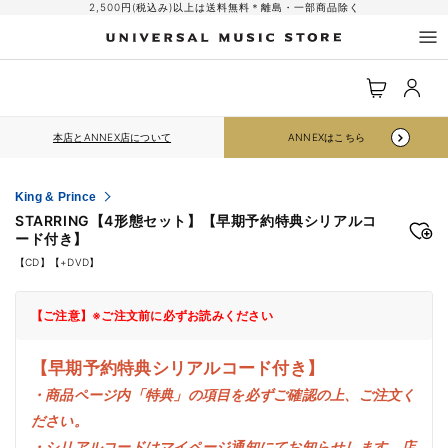
コンテ
2,500円(税込み)以上は送料無料＊離島・一部商品除く
ンツに
進む
ロ
カ
グ
ー
イ
ト
ン
本店とANNEX店について
ANNEXはこちら
King & Prince
STARRING【4形態セット】【早期予約特典シリアルコ
ード付き】
【CD】【+DVD】
【ご注意】※ご注文前に必ずお読みください
【早期予約特典シリアルコード付き】
・商品ページ内「特典」の項目を必ずご確認の上、ご注文く
ださい。
・シリアルコードはマイページ通知にてお知らせします。店