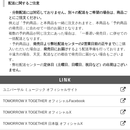
には十分注意いたしますが軽微な傷、破れも発生する場合がございます。い
配送に関するご注意
Post Card：1種 | W101.6 x 152.4(mm)
ずれも軽微な場合は交換いたしかねますのでご了承ください。
Sticker：1種 | W105 x H30(mm)
・
分割配送には対応しておりません。別々の配送をご希望の場合は、商品ご
※抽選方法や当落についてはお問い合せいただいてもお答えできませんの
Photocard：全3種中ランダム1種 | W55 x H85(mm)
とにご注文ください。
で、あらかじめご了承ください。
CD Case：1種 | W130 x H130(mm)
例えば「予約商品」と本商品を一緒に注文されますと、本商品も「予約商品
※お客様のご都合による長期不在・住所不明の返送品については保管義務を
CDR：1種 | W120 x H120(mm)
の発売日」に合わせて一括のお届けとなります。
負いかねます。再発送の対応はできませんので、あらかじめご了承くださ
複数の予約商品が同じ注文にあった場合は、「一番遅い発売日」に併せての
い。発送完了後3か月を過ぎた場合はお問い合わせにも対応できかねますの
※サイズや構成内容は制作元の事情により事前告知無しに変更になる場合が
一括配送となります。
ご了承ください。
ございます。あらかじめご了承ください。
・予約商品は、
発売日より弊社配送センターの2営業日前の正午まで
にご購
※各ストアの特典、および YEONJUN 'NO LABELS: PART 01' ご購入で差し
入いただいた場合は、
発売日にお届け
するよう配送準備を行っております。
上げる申し込み用シリアルナンバーはご予約・ご購入いただいたCDの枚数
※遠方の場合、天災、配送などの都合で発売日に届かない場合もございま
分を各CDの特典条件に沿って差し上げます。
す。
※『NO LABELS: PART 01 (Weverse Albums ver.)』、『NO LABELS: PAR
・弊社配送センターの
定休日（土曜日、日曜日、祝日など）の出荷はござい
T 01 (Trunk Shorts Ver.)』、『NO LABELS: PART 01 (Photocard Case Ve
ません。
r.)』は『NO LABELS: PART 01』で実施している＜応募抽選用シリアルナン
バー＞は対象外になりますのでご注意ください。
LINK
※お客様が注文したCDの受取日によっては、シリアル応募(オンラインイベ
ント)の申し込み締め切りに間に合わない場合がございます。商品受取日を
ユニバーサル ミュージック オフィシャルサイト
必ずご自身でご確認の上､ご購入･ご応募ください。
※特典は先着です。無くなり次第予告なく配布終了になります。
TOMORROW X TOGETHER オフィシャルFacebook
※商品の発送は日本国内のみ対応可能です。
サイン入りポラロイド・プレゼント企画の詳細はこちらをご確認くださ
TOMORROW X TOGETHER オフィシャルX
い。
TOMORROW X TOGETHER 日本版 オフィシャルX
＜お問い合わせ＞