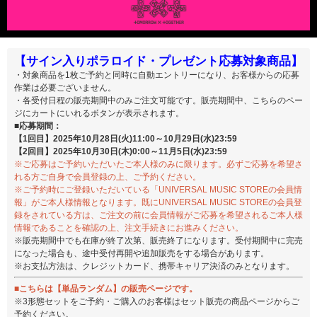
【サイン入りポラロイド・プレゼント応募対象商品】
・対象商品を1枚ご予約と同時に自動エントリーになり、お客様からの応募
作業は必要ございません。
・各受付日程の販売期間中のみご注文可能です。販売期間中、こちらのペー
ジにカートにいれるボタンが表示されます。
■応募期間：
【1回目】2025年10月28日(火)11:00～10月29日(水)23:59
【2回目】2025年10月30日(木)0:00～11月5日(水)23:59
※ご応募はご予約いただいたご本人様のみに限ります。必ずご応募を希望さ
れる方ご自身で会員登録の上、ご予約ください。
※ご予約時にご登録いただいている「UNIVERSAL MUSIC STOREの会員情
報」がご本人様情報となります。既にUNIVERSAL MUSIC STOREの会員登
録をされている方は、ご注文の前に会員情報がご応募を希望されるご本人様
情報であることを確認の上、注文手続きにお進みください。
※販売期間中でも在庫が終了次第、販売終了になります。受付期間中に完売
になった場合も、途中受付再開や追加販売をする場合があります。
※お支払方法は、クレジットカード、携帯キャリア決済のみとなります。
■こちらは【単品ランダム】の販売ページです。
※3形態セットをご予約・ご購入のお客様はセット販売の商品ページからご
予約ください。