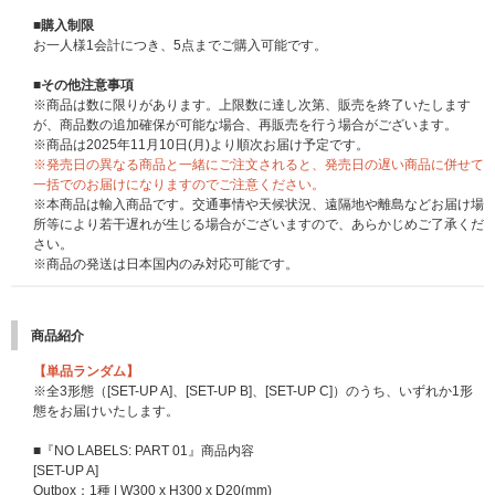
※当選確率は、ご応募順とは関係ございません。
※各回の締切間近などの時間帯によっては､応募画面に繋がりにくい場合が
■購入制限
ございます｡余裕を持ってご応募ください｡
＜サイン入りポラロイド・プレゼント応募対象商品＞
お一人様1会計につき、5点までご購入可能です。
※上記応募期間以外はご応募いただけません｡あらかじめご了承ください｡
NO LABELS: PART 01【サイン入りポラロイド・プレゼント応募対象
※商品が届かない､受け取れない等の理由を含め､いかなる場合も上記応募期
商品】
■その他注意事項
間以外はご応募いただけません｡あらかじめご了承ください｡
※UNIVERSAL MUSIC STOREでご購入のお客様は、必ず上記【サイン入り
※商品は数に限りがあります。上限数に達し次第、販売を終了いたします
※商品受取日と上記スケジュールを必ずご自身でご確認の上､ご購入･ご応募
ポラロイド・プレゼント応募対象商品】の商品ページよりご注文ください。
が、商品数の追加確保が可能な場合、再販売を行う場合がございます。
ください｡
上記の商品ページ以外からご注文いただいた場合、応募の対象となりません
※商品は2025年11月10日(月)より順次お届け予定です。
のでご注意ください。
※発売日の異なる商品と一緒にご注文されると、発売日の遅い商品に併せて
■応募方法
一括でのお届けになりますのでご注意ください。
上記応募サイトへアクセスし『YEONJUN 'NO LABELS: PART 01'』ご購入
＜応募方法＞
※本商品は輸入商品です。交通事情や天候状況、遠隔地や離島などお届け場
時にお受け取りになった応募抽選用シリアルナンバーを入力、画面の指示に
対象商品のいずれか1枚または1セットご予約(決済完了)と同時に自動エント
所等により若干遅れが生じる場合がございますので、あらかじめご了承くだ
従ってご応募ください。
リーになり、お客様から別途お申込み作業は必要ございません。
さい。
・シリアルナンバー1つにつき1回ご応募が可能です。
当選連絡はUNIVERSAL MUSIC STOREのマイページにてご案内いたしま
※商品の発送は日本国内のみ対応可能です。
・お一人様何回でもご応募可能です。
す。落選の場合はご案内いたしませんので、あらかじめご了承ください。
・応募の際には下部「応募方法注意事項」も必ずご確認ください。
マイページ通知についてはこちら
※ご応募を希望されるお客様は、必ず応募専用の商品を選択してご購入くだ
商品紹介
応募方法、注意事項等の詳細はこちらをご確認ください。
さい。
※通常商品をご購入いただいても応募抽選の対象にはなりません。
【単品ランダム】
※CD1枚の購入で1回の応募になり、購入回数、応募回数の制限はございま
※全3形態（[SET-UP A]、[SET-UP B]、[SET-UP C]）のうち、いずれか1形
せん。おひとり様何回でもご購入、ご応募いただけます。
態をお届けいたします。
※セット商品をご購入の場合は枚数分に応じた応募回数になります。(例：3
形態セット購入で3回分の応募権利になります)。
■『NO LABELS: PART 01』商品内容
※お支払方法は、クレジットカード、携帯キャリア決済（auかんたん決済
[SET-UP A]
／au WALLET、ソフトバンクまとめて支払い・ワイモバイルまとめて支払
Outbox：1種 | W300 x H300 x D20(mm)