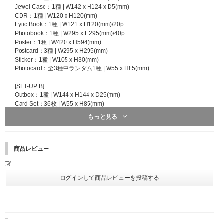
い、d払い）のみとなります。
Jewel Case：1種 | W142 x H124 x D5(mm)
※クレジットカード、携帯キャリア決済をお支払い方法として選択された場
CDR：1種 | W120 x H120(mm)
合、予約注文時に決済サービスの提供事業者に対し与信照会を行いますが、
Lyric Book：1種 | W121 x H120(mm)/20p
予約注文時点から商品の発売日まで一定以上の期間があるとき、ご注文商品
Photobook：1種 | W295 x H295(mm)/40p
の出荷時よりも前に再度与信照会を行う場合がございます。
Poster：1種 | W420 x H594(mm)
※再与信照会でエラーとなった場合、当社より他のお支払い方法をご案内さ
Postcard：3種 | W295 x H295(mm)
せていただく場合がございますが、このとき変更後のお支払い方法で必要と
Sticker：1種 | W105 x H30(mm)
なる手数料はお客様のご負担となります。また、支払い方法の変更および手
Photocard：全3種中ランダム1種 | W55 x H85(mm)
数料の発生を理由とした注文のキャンセルは承りかねます。あらかじめご了
承ください。
[SET-UP B]
Outbox：1種 | W144 x H144 x D25(mm)
＜注意事項＞
Card Set：36枚 | W55 x H85(mm)
※当選者へのサイン入りポラロイドの発送は、ご注文の商品とは別送で202
Lenticular Card：1種 | W55 x H85(mm)
もっと見る
5年12月上旬頃の発送を予定しております。発送の日程は変更になる場合が
Lyric Book：1種 | W135 x H135 x D4(mm)/24p
ございます。あらかじめご了承ください。
Poster：2種 | W270 x H405(mm)
※当選賞品の発送につきまして、UNIVERSAL MUSIC STOREでは注文時に
Sticker：1種 | W136 x H17(mm)
ご登録いただいている「会員情報」のお名前・ご住所宛に発送いたします。
Photocard：全3種中ランダム1種 | W55 x H85(mm)
商品レビュー
商品のお届け先に指定されたお名前・ご住所とは異なりますので、お間違い
Pouch：1種 | W140 x H140 x D6(mm)
のないようご登録ください。
CD Tray：1種 | W135 x H135(mm）
※ご注文は、施策へのご応募をご希望のお客様自身で行う様お願いいたしま
CDR：1種 | W120 x H120(mm)
す。代理購入等で生じたトラブルに関して、当社は一切の責任を負いかねま
すのであらかじご了承ください。
[SET-UP C]
※ご当選者の方へのみ当選連絡を差し上げます。あらかじめご了承くださ
Package：1種 | W200 x H255(mm)
い。UNIVERSAL MUSIC STOREではマイページにてご連絡いたします。
Photobook：1種 | W148 x H205(mm)/40p
※サインは直筆のため、スレや汚れなどがある場合がございます。取り扱い
Poster：1種 | W280 x H400(mm)