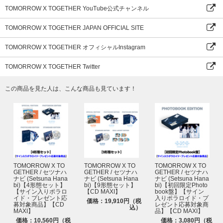
★UNIVERSAL MUSIC STORE ANNEXカスタマー・サポート(旧サイト)
TOMORROW X TOGETHER YouTube公式チャンネル
営業時間：月～金 10：00～17：00(土日祝日、年末年始を除く)
＊メールのみの窓口となっております為、【universal-music.co.jp】のドメ
TOMORROW X TOGETHER JAPAN OFFICIAL SITE
イン受信許可設定をお願いいたします。
＊お問い合わせ内容によっては、返信にお時間をいただく場合がございま
TOMORROW X TOGETHER オフィシャルInstagram
す。
＊営業時間外のお問い合わせは、翌営業日以降の回答とさせていただきま
TOMORROW X TOGETHER Twitter
す。
よくあるご質問はこちら
お問い合わせはこちら
この商品を見た人は、こんな商品も見ています！
TOMORROW X TO
TOMORROW X TO
TOMORROW X TO
GETHER / セツナハ
GETHER / セツナハ
GETHER / セツナハ
ナビ (Setsuna Hana
ナビ (Setsuna Hana
ナビ (Setsuna Hana
bi)【4形態セット】
bi)【9形態セット】
bi)【初回限定Photo
【サイン入りポラロ
【CD MAXI】
book盤】【サイン
イド・プレゼント応
入りポラロイド・プ
価格：19,910円（税
募対象商品】【CD
レゼント応募対象商
込）
MAXI】
品】【CD MAXI】
価格：10,560円（税
価格：3,080円（税