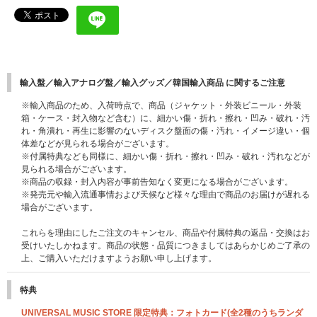
輸入盤／輸入アナログ盤／輸入グッズ／韓国輸入商品 に関するご注意
※輸入商品のため、入荷時点で、商品（ジャケット・外装ビニール・外装
箱・ケース・封入物など含む）に、細かい傷・折れ・擦れ・凹み・破れ・汚
れ・角潰れ・再生に影響のないディスク盤面の傷・汚れ・イメージ違い・個
体差などが見られる場合がございます。
※付属特典なども同様に、細かい傷・折れ・擦れ・凹み・破れ・汚れなどが
見られる場合がございます。
※商品の収録・封入内容が事前告知なく変更になる場合がございます。
※発売元や輸入流通事情および天候など様々な理由で商品のお届けが遅れる
場合がございます。
これらを理由にしたご注文のキャンセル、商品や付属特典の返品・交換はお
受けいたしかねます。商品の状態・品質につきましてはあらかじめご了承の
上、ご購入いただけますようお願い申し上げます。
特典
UNIVERSAL MUSIC STORE 限定特典：フォトカード(全2種のうちランダ