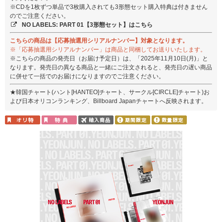
※CDを1枚ずつ単品で3枚購入されても3形態セット購入特典は付きません
のでご注意ください。
NO LABELS: PART 01【3形態セット】はこちら
こちらの商品は【応募抽選用シリアルナンバー】対象となります。
※「応募抽選用シリアルナンバー」は商品と同梱してお送りいたします。
※こちらの商品の発売日（お届け予定日）は、「2025年11月10日(月)」と
なります。発売日の異なる商品と一緒にご注文されると、発売日の遅い商品
に併せて一括でのお届けになりますのでご注意ください。
★韓国チャート(ハント[HANTEO]チャート、サークル[CIRCLE]チャート)お
よび日本オリコンランキング、Billboard Japanチャートへ反映されます。