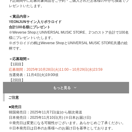
げます。
下記期間中に応募対象商品をご予約・ご購入されたお客様の中から抽選でプ
※「応募抽選用シリアルナンバー」は商品と同梱してお送りいたします。
レゼントいたします。
※賞品の内容、応募詳細は後日発表いたします。
（※2025/11/5更新）
＜賞品内容＞
【YEONJUN 'NO LABELS: PART 01' シリアルナンバー応募ページ】
YEONJUNサイン入りポラロイド
https://cdefgah.net/application/txt-yeonjun
合計100名様にプレゼント
※2025年11月10日(月)11:00～OPEN予定
※Weverse ShopとUNIVERSAL MUSIC STORE、2つのストア合計で100名
※オープン時間は多少前後する可能性がございます。
様にプレゼントいたします。
※ポラロイドの柄はWeverse ShopとUNIVERSAL MUSIC STORE共通の絵
■特典内容
柄です。
オンライン｢ミート&グリート」
・オンライン2ショット撮影
＜応募期間＞
・オンライントーク(約30秒)
【1回目】
・オンライントーク+2ショット撮影
応募期間：2025年10月28日(火)11:00～10月29日(水)23:59
当選発表：11月4日(火)19:00頃
■開催日程
【2回目】
2025年11月23日(日・祝)13:00～
応募期間：2025年10月30日(木)0:00～11月5日(水)23:59
もっと見る
※開催日程は変更される場合がありますので、あらかじめご了承ください。
当選発表：11月11日(火)19:00頃
ご注意
■応募期間
※上記応募期間内に応募対象商品をご予約、ご購入ください。
2025年11月10日(月)11:00～2025年11月16日(日)23:59(全2回)
※応募期間以外は応募対象商品をご予約、ご購入いただけません。あらかじ
■発売日
【1回目】
めご了承ください。
韓国発売日：2025年11月7日(金)から順次発送
11月10日(月)11:00～11月12日(水)23:59
⇒当落発表：11月14日(金)17:00
※締切間近などの時間帯によっては､ご購入応募画面に繋がりにくい場合が
日本発売日：2025年11月10日(月) (※日本お届け日)
【2回目】
ございます｡余裕を持ってご購入ください｡
※発売日は変更になる可能性がございます。あらかじめご了承ください。
11月13日(木)0:00～11月16日(日)23:59
⇒当落発表：11月18日(火)17:00
※当選連絡は目安時間のため、前後する可能性がございます。
※日本発売日は日本のお客様へのお届け日を基準としております。