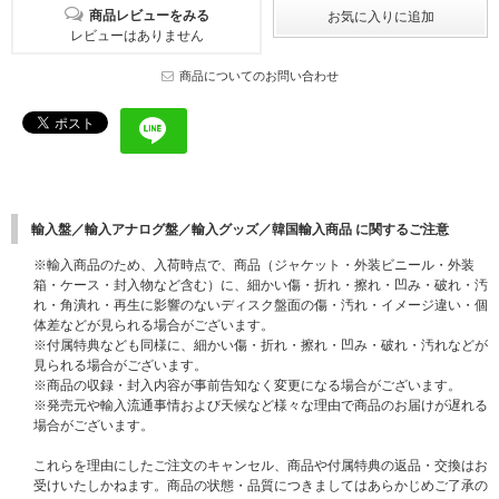
商品レビューをみる
レビューはありません
商品についてのお問い合わせ
輸入盤／輸入アナログ盤／輸入グッズ／韓国輸入商品 に関するご注意
※輸入商品のため、入荷時点で、商品（ジャケット・外装ビニール・外装
箱・ケース・封入物など含む）に、細かい傷・折れ・擦れ・凹み・破れ・汚
れ・角潰れ・再生に影響のないディスク盤面の傷・汚れ・イメージ違い・個
体差などが見られる場合がございます。
※付属特典なども同様に、細かい傷・折れ・擦れ・凹み・破れ・汚れなどが
見られる場合がございます。
※商品の収録・封入内容が事前告知なく変更になる場合がございます。
※発売元や輸入流通事情および天候など様々な理由で商品のお届けが遅れる
場合がございます。
これらを理由にしたご注文のキャンセル、商品や付属特典の返品・交換はお
受けいたしかねます。商品の状態・品質につきましてはあらかじめご了承の