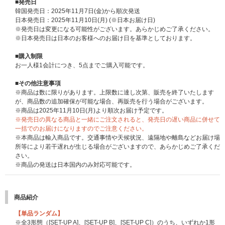
※応募期間以外は応募対象商品をご予約、ご購入いただけません。あらかじ
■発売日
めご了承ください。
韓国発売日：2025年11月7日(金)から順次発送
※締切間近などの時間帯によっては､ご購入応募画面に繋がりにくい場合が
日本発売日：2025年11月10日(月) (※日本お届け日)
ございます｡余裕を持ってご購入ください｡
※発売日は変更になる可能性がございます。あらかじめご了承ください。
※当選連絡は目安時間のため、前後する可能性がございます。
※日本発売日は日本のお客様へのお届け日を基準としております。
※当選確率は、ご応募順とは関係ございません。
■購入制限
＜サイン入りポラロイド・プレゼント応募対象商品＞
お一人様1会計につき、5点までご購入可能です。
NO LABELS: PART 01【サイン入りポラロイド・プレゼント応募対象
商品】
■その他注意事項
※UNIVERSAL MUSIC STOREでご購入のお客様は、必ず上記【サイン入り
※商品は数に限りがあります。上限数に達し次第、販売を終了いたします
ポラロイド・プレゼント応募対象商品】の商品ページよりご注文ください。
が、商品数の追加確保が可能な場合、再販売を行う場合がございます。
上記の商品ページ以外からご注文いただいた場合、応募の対象となりません
※商品は2025年11月10日(月)より順次お届け予定です。
のでご注意ください。
※発売日の異なる商品と一緒にご注文されると、発売日の遅い商品に併せて
一括でのお届けになりますのでご注意ください。
＜応募方法＞
※本商品は輸入商品です。交通事情や天候状況、遠隔地や離島などお届け場
対象商品のいずれか1枚または1セットご予約(決済完了)と同時に自動エント
所等により若干遅れが生じる場合がございますので、あらかじめご了承くだ
リーになり、お客様から別途お申込み作業は必要ございません。
さい。
当選連絡はUNIVERSAL MUSIC STOREのマイページにてご案内いたしま
※商品の発送は日本国内のみ対応可能です。
す。落選の場合はご案内いたしませんので、あらかじめご了承ください。
マイページ通知についてはこちら
※ご応募を希望されるお客様は、必ず応募専用の商品を選択してご購入くだ
商品紹介
さい。
※通常商品をご購入いただいても応募抽選の対象にはなりません。
【単品ランダム】
※CD1枚の購入で1回の応募になり、購入回数、応募回数の制限はございま
※全3形態（[SET-UP A]、[SET-UP B]、[SET-UP C]）のうち、いずれか1形