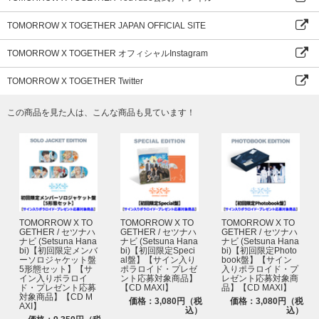
サイン入りポラロイド・プレゼント企画の詳細はこちらをご確認くださ
TOMORROW X TOGETHER JAPAN OFFICIAL SITE
い。
TOMORROW X TOGETHER オフィシャルInstagram
＜お問い合わせ＞
★UNIVERSAL MUSIC STORE ANNEXカスタマー・サポート(旧サイト)
TOMORROW X TOGETHER Twitter
営業時間：月～金 10：00～17：00(土日祝日、年末年始を除く)
＊メールのみの窓口となっております為、【universal-music.co.jp】のドメ
イン受信許可設定をお願いいたします。
この商品を見た人は、こんな商品も見ています！
＊お問い合わせ内容によっては、返信にお時間をいただく場合がございま
す。
＊営業時間外のお問い合わせは、翌営業日以降の回答とさせていただきま
す。
よくあるご質問はこちら
お問い合わせはこちら
TOMORROW X TO
TOMORROW X TO
TOMORROW X TO
GETHER / セツナハ
GETHER / セツナハ
GETHER / セツナハ
ナビ (Setsuna Hana
ナビ (Setsuna Hana
ナビ (Setsuna Hana
bi)【初回限定メンバ
bi)【初回限定Speci
bi)【初回限定Photo
ーソロジャケット盤
al盤】【サイン入り
book盤】【サイン
5形態セット】【サ
ポラロイド・プレゼ
入りポラロイド・プ
イン入りポラロイ
ント応募対象商品】
レゼント応募対象商
ド・プレゼント応募
【CD MAXI】
品】【CD MAXI】
対象商品】【CD M
価格：3,080円（税
価格：3,080円（税
AXI】
込）
込）