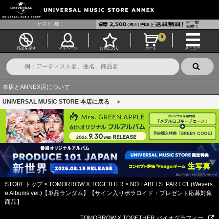
ゲスト
様
0
商品を探す
マイページ
お気に入り
カート
メニュー
本店とANNEX店について
UNIVERSAL MUSIC STORE 本店に戻る ＞
STOREトップ
>
TOMORROW X TOGETHER
>
NO LABELS: PART 01 (Wevers
e Albums ver.)【単品ランダム】【サイン入りポラロイド・プレゼント応募対象
商品】
TOMORROW X TOGETHER バイオグラフィー