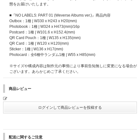
せん。おひとり様何回でもご購入、ご応募いただけます。
態をお届けいたします。
※セット商品をご購入の場合は枚数分に応じた応募回数になります。(例：3
形態セット購入で3回分の応募権利になります)。
■『NO LABELS: PART 01 (Weverse Albums ver.)』商品内容
※お支払方法は、クレジットカード、携帯キャリア決済（auかんたん決済
Outbox：1種 | W330 x H243 x H20(mm)
／au WALLET、ソフトバンクまとめて支払い・ワイモバイルまとめて支払
Photobook：1種 | W324 x H473(mm)/16p
い、d払い）のみとなります。
Postcard：1種 | W101.6 x H152.4(mm)
※クレジットカード、携帯キャリア決済をお支払い方法として選択された場
QR Card Pouch：1種 | W135 x H135(mm)
合、予約注文時に決済サービスの提供事業者に対し与信照会を行いますが、
QR Card：1種 | W120 x H120(mm)
予約注文時点から商品の発売日まで一定以上の期間があるとき、ご注文商品
Sticker：1種 | W136 x H17(mm)
の出荷時よりも前に再度与信照会を行う場合がございます。
Photocard：全6種中ランダム1種 | W55 x H85(mm)
※再与信照会でエラーとなった場合、当社より他のお支払い方法をご案内さ
せていただく場合がございますが、このとき変更後のお支払い方法で必要と
※サイズや構成内容は制作元の事情により事前告知無しに変更になる場合が
なる手数料はお客様のご負担となります。また、支払い方法の変更および手
ございます。あらかじめご了承ください。
数料の発生を理由とした注文のキャンセルは承りかねます。あらかじめご了
承ください。
商品レビュー
＜注意事項＞
※当選者へのサイン入りポラロイドの発送は、ご注文の商品とは別送で202
5年12月上旬頃の発送を予定しております。発送の日程は変更になる場合が
ございます。あらかじめご了承ください。
※当選賞品の発送につきまして、UNIVERSAL MUSIC STOREでは注文時に
ご登録いただいている「会員情報」のお名前・ご住所宛に発送いたします。
商品のお届け先に指定されたお名前・ご住所とは異なりますので、お間違い
のないようご登録ください。
※ご注文は、施策へのご応募をご希望のお客様自身で行う様お願いいたしま
配送に関するご注意