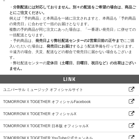
す。代理購入等で生じたトラブルに関して、当社は一切の責任を負いかねま
・
分割配送には対応しておりません。別々の配送をご希望の場合は、商品ご
すのであらかじご了承ください。
とにご注文ください。
※ご当選者の方へのみ当選連絡を差し上げます。あらかじめご了承くださ
例えば「予約商品」と本商品を一緒に注文されますと、本商品も「予約商品
い。UNIVERSAL MUSIC STOREではマイページにてご連絡いたします。
の発売日」に合わせて一括のお届けとなります。
※サインは直筆のため、スレや汚れなどがある場合がございます。取り扱い
複数の予約商品が同じ注文にあった場合は、「一番遅い発売日」に併せての
には十分注意いたしますが軽微な傷、破れも発生する場合がございます。い
一括配送となります。
ずれも軽微な場合は交換いたしかねますのでご了承ください。
・予約商品は、
発売日より弊社配送センターの2営業日前の正午まで
にご購
※抽選方法や当落についてはお問い合せいただいてもお答えできませんの
入いただいた場合は、
発売日にお届け
するよう配送準備を行っております。
で、あらかじめご了承ください。
※遠方の場合、天災、配送などの都合で発売日に届かない場合もございま
※お客様のご都合による長期不在・住所不明の返送品については保管義務を
す。
負いかねます。再発送の対応はできませんので、あらかじめご了承くださ
・弊社配送センターの
定休日（土曜日、日曜日、祝日など）の出荷はござい
い。発送完了後3か月を過ぎた場合はお問い合わせにも対応できかねますの
ません。
ご了承ください。
※各ストアの特典、および YEONJUN 'NO LABELS: PART 01' ご購入で差し
LINK
上げる申し込み用シリアルナンバーはご予約・ご購入いただいたCDの枚数
分を各CDの特典条件に沿って差し上げます。
ユニバーサル ミュージック オフィシャルサイト
※『NO LABELS: PART 01 (Weverse Albums ver.)』、『NO LABELS: PAR
T 01 (Trunk Shorts Ver.)』、『NO LABELS: PART 01 (Photocard Case Ve
TOMORROW X TOGETHER オフィシャルFacebook
r.)』は『NO LABELS: PART 01』で実施している＜応募抽選用シリアルナン
バー＞は対象外になりますのでご注意ください。
TOMORROW X TOGETHER オフィシャルX
※お客様が注文したCDの受取日によっては、シリアル応募(オンラインイベ
ント)の申し込み締め切りに間に合わない場合がございます。商品受取日を
必ずご自身でご確認の上､ご購入･ご応募ください。
TOMORROW X TOGETHER 日本版 オフィシャルX
※特典は先着です。無くなり次第予告なく配布終了になります。
※商品の発送は日本国内のみ対応可能です。
TOMORROW X TOGETHER YouTube公式チャンネル