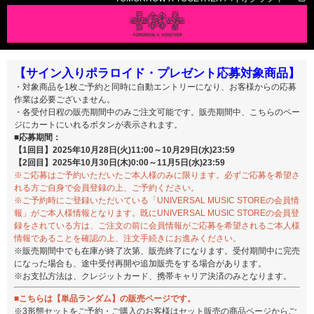
【サイン入りポラロイド・プレゼント応募対象商品】
・対象商品を1枚ご予約と同時に自動エントリーになり、お客様からの応募
作業は必要ございません。
・各受付日程の販売期間中のみご注文可能です。販売期間中、こちらのペー
ジにカートにいれるボタンが表示されます。
■応募期間：
【1回目】2025年10月28日(火)11:00～10月29日(水)23:59
【2回目】2025年10月30日(木)0:00～11月5日(水)23:59
※ご応募はご予約いただいたご本人様のみに限ります。必ずご応募を希望さ
れる方ご自身で会員登録の上、ご予約ください。
※ご予約時にご登録いただいている「UNIVERSAL MUSIC STOREの会員情
報」がご本人様情報となります。既にUNIVERSAL MUSIC STOREの会員登
録をされている方は、ご注文の前に会員情報がご応募を希望されるご本人様
情報であることを確認の上、注文手続きにお進みください。
※販売期間中でも在庫が終了次第、販売終了になります。受付期間中に完売
になった場合も、途中受付再開や追加販売をする場合があります。
※お支払方法は、クレジットカード、携帯キャリア決済のみとなります。
■こちらは【単品ランダム】の販売ページです。
※3形態セットをご予約・ご購入のお客様はセット販売の商品ページからご