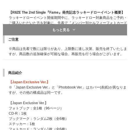
■C賞【ミニトークショー＋個別握手会】 合計1,200名様 (2部制)
※ご応募時にご希望いただいたメンバーによる握手会にご参加いただけま
【RIIZE The 2nd Single『Fame』発売記念ラッキードローイベント概要】
す。
ラッキードローイベント開催期間中に、ラッキードロー対象商品をご予約・
※ご希望の「メンバー」をご応募時にお選びいただけます。
ご購入いただいた方を対象に、先着で『メンバー別セルフィーフォトカード
※挨拶程度のトークもお楽しみいただけます。
(各ストア別メンバー各1種類、合計12種類)』をランダムで1枚プレゼントい
もっと見る
※個別握手会はお時間を分けて各「部」ごとの開催となります。「部」は当
たします。
選の際にランダムで振り分けられます｡ご当選後の「部」および「メンバ
ご注意
ー」の変更はできませんので､あらかじめご了承ください。
■ラッキードローイベント開催日程
※商品は先着で数には限りがあり、上限数に達し次第、販売を終了いたしま
【1回目】2025年11月14日(金)19:00～11月19日(水)23:59
■応募期間
すが、商品数の追加確保が可能な場合、再販売を行う場合がございます。
【2回目】2025年11月20日(木)0:00～11月24日(月・祝)23:59
【1回目】2025年12月18日(木)11:00～12月22日(月) 10:00まで
★当落発表 : 2025年12月24日(水) 20:00頃
※特典の数には限りがございます。対象期間中であっても、予定数量に達し
【2回目】2025年12月22日(月)11:00～2026年1月5日(月) 10:00まで
次第、予告なくラッキードローイベント対象商品の販売が終了する場合がご
商品紹介
★当落発表 : 2026年1月9日(金) 20:00頃
ざいますので、あらかじめご了承ください。
※商品形態に関わらず特典の絵柄は共通となります。また、各ストアごとの
【Japan Exclusive Ver.】
※各回の締切間近などの時間帯によっては、繋がりにくい場合がございま
1～2回目の特典の絵柄は共通になります。
※「Japan Exclusive Ver.」と「Photobook Ver.」はカバー(表紙)が異なりま
す。余裕を持ってご応募ください。
※ラッキードロー対象商品ページでご予約・ご購入された場合、各ストアC
すが、その他の構成品は同一です。
※上記応募期間以外はご応募いただけません。あらかじめご了承ください。
D購入特典のメンバー別フォトカードは付きませんのでご注意ください。
※商品が届かない、受け取れない等の理由を含め、いかなる場合も上記応募
【Japan Exclusive Ver.】
期間以外はご応募いただけません。あらかじめご了承ください。
■ラッキードローイベント対象商品
フォトブック：全1種（96ページ）
※商品受取日と上記スケジュールを必ずご自身でご確認の上、ご購入・ご応
RIIZE The 2nd Single『Fame』
CD-R：1枚
募ください｡
RIIZE / Fame【ラッキードロー対象商品】
ブックマーク：ランダム2枚（全6種）
※ご購入時に「ラッキードロー対象商品」と記載のある商品を選んでご購入
ステッカー：1枚
※イベントの詳細・応募期間はHPよりご確認ください。
ください。ラッキードローイベント対象商品販売ページ以外からご購入いた
フォトカード：ランダム1枚（全6種）