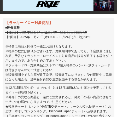
【ラッキードロー対象商品】
■開催日程
【1回目】2025年11月14日(金)19:00～11月19日(水)23:59
【2回目】2025年11月20日(木)0:00～11月24日(月・祝)23:59
※特典は商品と同梱で一緒にお届けとなります。
※特典の数には限りがございます。対象期間中であっても、予定数量に達し
次第、予告なくラッキードローイベント対象商品の販売が終了する場合がご
ざいますので、あらかじめご了承ください。
※ラッキードロー対象商品はストアCD購入特典のメンバー別フォトカード
は付きませんのでご注意ください。
※販売期間中でも在庫が終了次第、販売終了になります。受付期間中に完売
になった場合も、途中受付再開や追加販売をする場合があります。
※12月15日(月)午前中までのご注文は12月18日(木)のお届けを予定しており
ます（一部地域を除く）。
※発売日の異なる商品と一緒にご注文されると、発売日の遅い商品に併せて
一括でのお届けになりますのでご注意ください。
★韓国チャート（ハント[HANTEO]チャート、サークル[Circle]チャート）お
よび日本オリコンランキング、Billboard Japanチャートへ反映されます。
（日本オリコンランキング、Billboard JapanチャートはCDのみの反映にな