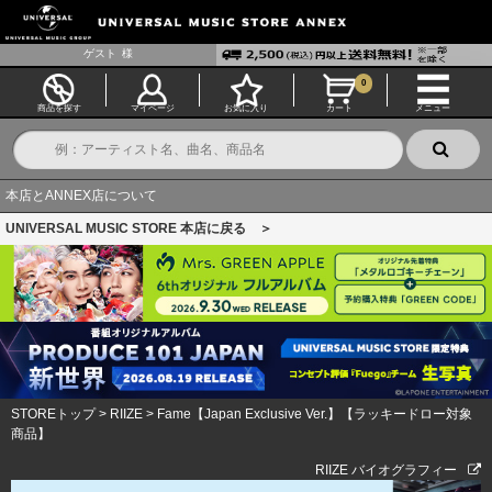
ゲスト
様
0
商品を探す
マイページ
お気に入り
カート
メニュー
本店とANNEX店について
UNIVERSAL MUSIC STORE 本店に戻る ＞
STOREトップ
>
RIIZE
>
Fame【Japan Exclusive Ver.】【ラッキードロー対象
商品】
RIIZE バイオグラフィー