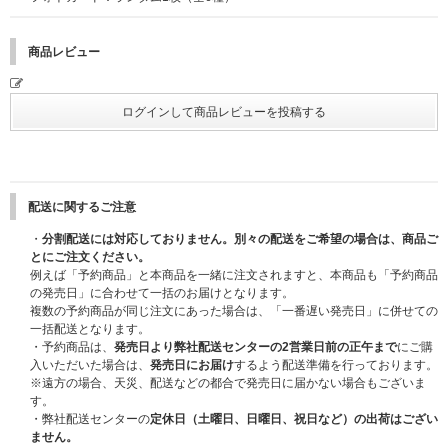
https://riizeofficial.jp/news/2025112102/
だいた場合、ラッキードローイベントの先着特典の対象にはなりませんので
ご注意ください。
商品レビュー
■参加方法
※ご予約(決済完了)と同時に自動エントリーとなり、ご自身での応募手続き
は必要ございません。
※おひとり様何度でもご購入いただけます。
※対象商品1点ご予約・ご購入につき、ラッキードロー先着特典『メンバー
別セルフィーフォトカード』1枚をランダムでプレゼントいたします。
※ラッキードロー対象商品をご予約・ご購入された場合も「応募抽選用シリ
アルナンバー」を1点プレゼントいたします。
配送に関するご注意
■注意事項 ※必ずお読みください
・
分割配送には対応しておりません。別々の配送をご希望の場合は、商品ご
※『メンバー別セルフィーフォトカード』はランダムで発送いたします。メ
とにご注文ください。
ンバーを指定することはできません。
例えば「予約商品」と本商品を一緒に注文されますと、本商品も「予約商品
※『メンバー別セルフィーフォトカード』は商品と同梱での発送を予定して
の発売日」に合わせて一括のお届けとなります。
おります。発送の日程は変更になる場合がございます。あらかじめご了承く
複数の予約商品が同じ注文にあった場合は、「一番遅い発売日」に併せての
ださい。
一括配送となります。
※商品および特典の発送は日本国内のみ対応可能です。
・予約商品は、
発売日より弊社配送センターの2営業日前の正午まで
にご購
※お客様のご都合による長期不在・住所不明の返送品については保管義務を
入いただいた場合は、
発売日にお届け
するよう配送準備を行っております。
負いかねます。再発送の対応はできません。また特典の権利は無効となりま
※遠方の場合、天災、配送などの都合で発売日に届かない場合もございま
す。あらかじめご了承ください。発送完了後3か月を過ぎた場合は、お問い
す。
合わせにも対応できかねますので、ご了承ください。
・弊社配送センターの
定休日（土曜日、日曜日、祝日など）の出荷はござい
※対象商品ご購入後の返品・返金はできません。
ません。
※ご注文は、施策のご購入をご希望のお客様自身で行う様お願いいたしま