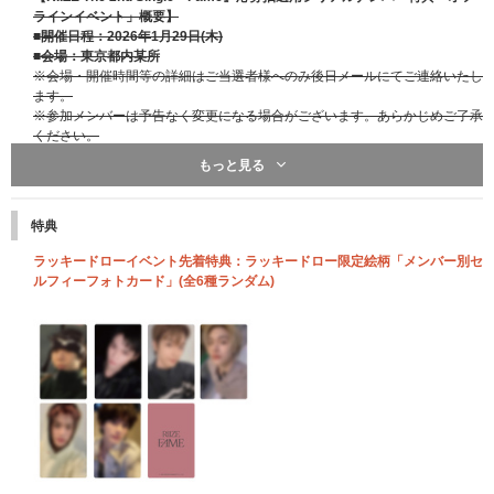
ラインイベント」概要】
■開催日程：2026年1月29日(木)
■会場：東京都内某所
※会場・開催時間等の詳細はご当選者様へのみ後日メールにてご連絡いたし
ます。
※参加メンバーは予告なく変更になる場合がございます。あらかじめご了承
ください。
もっと見る
■A賞【ミニトークショー＋グループサイン会】 合計100名様 (2部制)
※メンバー全員によるサイン会にご参加いただけます。
※サインとともにご当選者様のお名前をお入れします。詳細はご当選者様へ
特典
のみご案内いたします。
※サイン会中に運営側で定めた時間内でメンバーとのトークもお楽しみいた
ラッキードローイベント先着特典：ラッキードロー限定絵柄「メンバー別セ
だけます。
ルフィーフォトカード」(全6種ランダム)
※グループサイン会はお時間を分けて各「部」ごとの開催となります。
「部」は当選の際にランダムで振り分けられます｡ご当選後の「部」の変更
はできませんので､あらかじめご了承ください。
■B賞【ミニトークショー＋グループ握手会】 合計600名様 (2部制)
※メンバー全員による握手会にご参加いただけます。
※既定の時間が過ぎましたらスタッフからお声がけさせていただきます。
※グループ握手会はお時間を分けて各「部」ごとの開催となります。「部」
は当選の際にランダムで振り分けられます｡ご当選後の「部」の変更はでき
ませんので､あらかじめご了承ください。