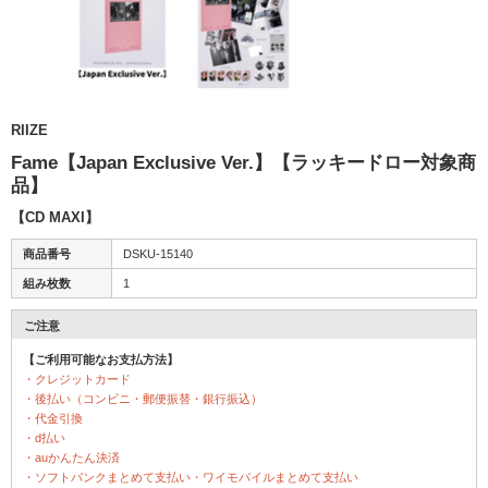
RIIZE
Fame【Japan Exclusive Ver.】【ラッキードロー対象商
品】
【CD MAXI】
商品番号
DSKU-15140
組み枚数
1
ご注意
【ご利用可能なお支払方法】
・クレジットカード
・後払い（コンビニ・郵便振替・銀行振込）
・代金引換
・d払い
・auかんたん決済
・ソフトバンクまとめて支払い・ワイモバイルまとめて支払い