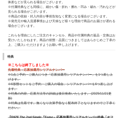
体差などが見られる場合がございます。
※付属特典なども同様に、細かい傷・折れ・擦れ・凹み・破れ・汚れなどが
見られる場合がございます。
※商品の収録・封入内容が事前告知なく変更になる場合がございます。
※発売元や輸入流通事情および天候など様々な理由で商品のお届けが遅れる
場合がございます。
これらを理由にしたご注文のキャンセル、商品や付属特典の返品・交換はお
受けいたしかねます。商品の状態・品質につきましてはあらかじめご了承の
上、ご購入いただけますようお願い申し上げます。
特典
※こちらは終了しました※
先着特典：応募抽選用シリアルナンバー
※1点ご予約・ご購入につき「応募抽選用シリアルナンバー」を1つ差し上
げます。
※6形態セットをご予約・ご購入の場合、シリアルナンバーを6つ差し上げ
ます。
※特典の内容、応募方法等の詳細は後日発表いたします。
(2025/11/21更
新)
※特典は先着です。無くなり次第予告なく配布終了となりますのでご了承く
ださい。
【RIIZE The 2nd Single『Fame』応募抽選用シリアルナンバー特典「オフ