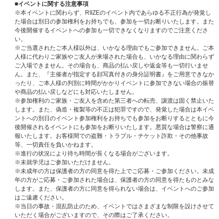
※ライブチケットをお持ちでない方もご応募いただけます。
■イベントに関する注意事項
※参加メンバーは予告なく変更になる場合がございます。あらかじめご了承
※本イベントに関わらず、RIIZEのイベント内であらゆる不正行為が発覚し
ください。
た場合は別日の参加権利をお持ちでも、参加を一切お断りいたします。また
※お見送り会の開始時間が遅くなる場合もございますので、ご帰宅の交通機
今後開催するイベントへの参加も一切できなくなりますのでご注意くださ
関などはご自身でご判断ください。
い。
※開始が遅延した場合のお客様の帰路(終電時刻等)については一切の責任を
※ご当選されたご本人様以外は、いかなる理由でもご参加できません。ご本
負いかねますので、あらかじめご了承ください。
人様に代わりご家族やご友人が来場された場合も、いかなる理由に関わらず
※未成年の方が参加される場合は、各地域の条例に従って、保護者の方の同
ご入場できません。その場合も、商品の払い戻しや返金等も一切行いませ
意の上でご参加ください。未成年の方がご参加された場合は、保護者の方の
ん。また、『主催者が指定する顔写真付きの身分証明書』をご用意できなか
同意を得たものとみなします。ご家族のご同伴・係員の付き添い等はできま
ったり、ご本人様の判別に時間がかかりイベントに参加できない場合の振替
せん。
や商品の払い戻しなどにも対応いたしません。
※ご同伴者の参加はできません。ご事情がある場合は事前にスタッフにお申
※参加権利のご家族・ご友人を含めた第三者への転売、譲渡は固く禁止いた
し出ください。
します。また、偽造・複製等の不正は犯罪ですので、発覚した場合は本イベ
※やむを得ない事情により、イベント内容やメンバーの変更、または中止に
ントへの別日のイベント参加権利をお持ちでも参加をお断りするとともに今
なる場合もございます。変更・中止に伴うご予約・ご購入商品のキャンセ
後開催されるイベントにも参加をお断りいたします。悪質な場合は警察に通
ル・返品・返金はお受けできません。また、日程の振替等もございませんの
報いたします。お客様間での盗難・トラブル・チケット詐欺・その他事故
でご了承ください。
等、一切責任を負いかねます。
※当選者ご本人様都合による不参加の場合も、ご予約・ご購入商品のキャン
※進行の状況により待ち時間が長くなる場合がございます。
セル・返品・返金はできません。
※未就学児はご参加いただけません。
※注意事項および参加条件に従っていただけない場合、イベントへの参加を
※未成年の方は保護者の方の同意を得た上でご応募・ご参加ください。未成
お断りすることがございますので、あらかじめご了承の上ご参加ください。
年の方がご応募・ご参加された場合は、保護者の方の同意を得たものとみな
します。また、保護者の方に同意を得られない場合は、イベントへのご参加
■応募期間
はご遠慮ください。
【1回目】2025年12月22日(月)18:00～2026年1月4日(日)23:59
※当日の事故・混乱防止のため、イベントではさまざまな制限を設けさせて
★当選発表：2026年1月13日(火)20:00以降順次
いただく場合がございますので、その際はご了承ください。