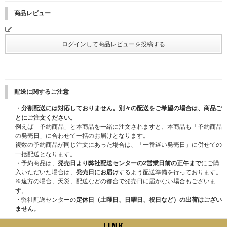
除く)を使っての入場となります。事前にしっかりとスマートフォン・タブ
レット(一部機種を除く)の充電や起動等のチェックをお願いします。スマー
商品レビュー
トフォン・タブレット(一部機種を除く)の充電切れ・故障等の対応はいたし
かねます。イベント会場に充電ブース、Wi-Fiのご準備はございません。
【電子チケットの発券方法】
https://ticket.tickebo.jp/top/ja/guide/qrticket
s.html
＜イベント当日に必要なもの＞
1、『電子チケット』
2、『主催者が指定する顔写真付きの身分証明書』(写真・コピー・期限切れ
不可)
配送に関するご注意
をご持参の上、各自『電子チケット』に記載された集合場所・集合時間にお
・
分割配送には対応しておりません。別々の配送をご希望の場合は、商品ご
集まりください。
とにご注文ください。
例えば「予約商品」と本商品を一緒に注文されますと、本商品も「予約商品
※上記2点をお持ちでない方は、いかなる理由があってもご参加いただけま
の発売日」に合わせて一括のお届けとなります。
せん。あらかじめご了承ください。
複数の予約商品が同じ注文にあった場合は、「一番遅い発売日」に併せての
※ticket boardが発行する『電子チケット』と『主催者が指定する顔写真付
一括配送となります。
きの身分証明書』の情報が一致されない場合は、いかなる理由があってもご
・予約商品は、
発売日より弊社配送センターの2営業日前の正午まで
にご購
参加いただけません。
入いただいた場合は、
発売日にお届け
するよう配送準備を行っております。
※『電子チケット』の情報は各ストアでのご注文時情報になりますので、必
※遠方の場合、天災、配送などの都合で発売日に届かない場合もございま
ずお持ちになる身分証明書と同一内容での各ストアでのご注文時情報への登
す。
録をお願いします。
・弊社配送センターの
定休日（土曜日、日曜日、祝日など）の出荷はござい
ません。
■主催者が指定する顔写真付きの身分証明書
イベントにご参加される際は、必ず主催者が指定する、ご当選されたご本人
LINK