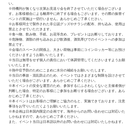
報が異なる場合はご注意ください。
い。
※ご注文・ご登録の際に入力するお名前は＜必ず日本語(漢字・ひらがな・
※待機列が無くなり次第お見送り会を終了させていただく場合がございま
カタカナ)＞にてご入力ください。
す。お客様都合による離席中に終了する場合もございます。その際の振替イ
ただし、お名前が、英ローマ字の場合は、英ローマ字にてご入力ください。
ベントの実施は一切行いません。あらかじめご了承ください。
それ以外の言語でのご入力はイベント応募対象外になります。ご注意くださ
※お客様同士で製作された非公認グッズやチラシの配布、持ち込み、使用は
い。
禁止とさせていただきます。
また、お名前が日本語(漢字・ひらがな・カタカナ)にも関わらず、英ローマ
※食べ物、飲み物、手紙、お花等含め、プレゼントはお断りしております。
字にてご入力された場合は、落選対象になる可能性がございます。
※危険物、酒類の持ち込みおよび飲酒後、酒気帯びでのイベントへの参加は
※ご購入の際、イベントに参加を希望されるご本人様のお名前で必ずご入力
禁止です。
ください。
※会場のスペースの関係上、大きい荷物は事前にコインロッカー等にお預け
※ご注文完了後の登録情報の変更はいかなる理由でもお断りいたしますの
くださいますようお願いいたします。
で、ご登録の際はご注意ください。各ストアの登録情報の住所と身分証明書
※当日は無理をせず個人の責任において体調管理してくださいますようお願
の住所が異なる場合はイベントにご参加いただけない場合がございます。
いいたします。
※熱中症予防のためにこまめに水分の補給をお願いいたします。
■当選発表
※当日の事故・混乱防止のため、イベントではさまざまな制限を設けさせて
※当選発表は応募期間内に該当イベント応募専用の商品をご購入いただいた
いただく場合がございます。あらかじめご了承ください。
お客様を対象に抽選を行い、UNIVERSAL MUSIC STOREはマイページにて
※本イベントの安全な運営のため、参加するにふさわしくないと主催者側が
「当選」をお知らせいたします。
判断した場合、特定のお客様にご参加をお断りする場合がございます。あら
※当選発表は当選者様にのみご連絡させていただきます。落選の場合はご案
かじめご了承ください。
内いたしませんので、あらかじめご了承ください。
※本イベントはお客様のご理解とご協力のもと、実施できております。注意
※当選案内のマイページ通知は、イベント終了時まで大切に保管してくださ
事項をお守りいただくようお願いいたします。
い。
※本企画は日本国内限定の企画です。海外からのお問い合わせには対応いた
※当選発表のマイページ通知は目安時間になり、前後する可能性がございま
しかねますので、あらかじめご了承ください。
す。
また、イベント当日は日本語以外のお問い合わせには対応いたしかねます。
※退会されると、マイページおよび「お知らせ」が削除され復元できません