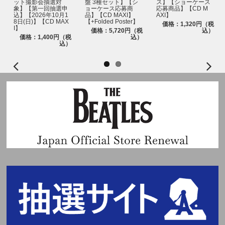
ット撮影会抽選対
盤 3種セット】【シ
ス】【ショーケース
・在学証明書は不可
象】【第一回抽選申
ョーケース応募商
応募商品】【CD M
・予備校・専門学校発行のものは不可
込】【2026年10月1
品】【CD MAXI】
AXI】
・学校より顔写真付き学生証・生徒手帳・生徒証明書・身分証明書が発行さ
8日(日)】【CD MAX
【+Folded Poster】
価格：1,320円（税
I】
れない学生＜高校生まで＞に限り、下記2点をお持ちであれば可。その他の
価格：5,720円（税
込）
価格：1,400円（税
込）
組み合わせは不可
込）
『顔写真無し学生証・生徒手帳 + 住民票(世帯全員)』
・学生証・生徒手帳の発行がない場合は、顔写真無しの生徒証明書・学校発
行の身分証明書でも可(在学証明書は不可)
※ただし、生徒氏名記入欄がないものや、記入欄に名前の記入のないものは
不可
・住民票は(世帯全員)が記載されているものに限る。(世帯の一部)は不可、
個人番号記載のものは見えないように保護した上でご提示ください。
※上記『顔写真付きの指定身分証』以外の顔写真付きの特殊技術免許証や仮
の運転免許証、社員証、健康保険証などをご持参いただいてもご参加できま
せん。必ず上記で指定されている【1】～【6】の『顔写真付きの指定身分
証』を1点ご持参ください。
※マイナンバーカードの個人番号等は見えないように保護した上でご提示く
ださい。
※障害者手帳については、氏名、住所、顔写真記載のページをご提示くださ
い。
▼外国籍の方について
※外国籍の方は必ず、明確に本人と確認できる【1】パスポート、【3】特
別永住者証明書または在留カード、【5】マイナンバーカード (※通知カー