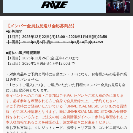
【メンバー全員お見送り会応募商品】
■応募期間
【1回目】2025年12月22日(月)18:00～2026年1月4日(日)23:59
【2回目】2026年1月5日(月)0:00～2026年1月14日(水)17:59
■前払い選択可能期限
【1回目】2025年12月26日(金)正午12:00まで
【2回目】2026年1月9日(金)正午12:00まで
・対象商品をご予約と同時に自動エントリーになり、お客様からの応募作業
は必要ございません。
・1セットご購入につき、ご選択いただいた日程のメンバー全員お見送り会
に3口自動応募となります。
※イベントへのご応募・ご参加はご予約いただいたご本人様のみに限りま
す。必ず参加を希望される方ご自身で会員登録の上、ご予約ください。
※ご予約時にご登録いただいている「UNIVERSAL MUSIC STOREの会員情
報」がご本人様情報となります。既にUNIVERSAL MUSIC STOREの会員登
録をされている方は、ご注文の前に会員情報がイベント参加を希望されるご
本人様情報であることを確認の上、注文手続きにお進みください。
※お支払方法は、クレジットカード、携帯キャリア決済、コンビニ前払いの
みとなります。