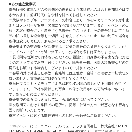
のでご注意ください。
■その他注意事項
マイページ通知についてはこちら
※飛行機や電車などの公共機関の遅延による来場遅れの場合も参加対応はで
きかねます。必ず時間には余裕を持ってお越しください。
※メンバー全員お見送り会の参加方法などの詳細は後日ticket boardよりメ
※天候やトラブル、アーティストの都合により、やむをえずイベントが中止
ールにてご案内する予定です。必ずご確認いただけますようお願いいたしま
またはメンバーが変更・欠席になる場合がございます。また、イベントの日
す。
程・内容が都合により変更になる場合がございます。その場合においても商
品の払い戻しや返金等も一切行いません。イベント中止・途中終了の場合も
■メンバー全員お見送り会応募対象商品
条件は変わりません。あらかじめご了承ください。
All of You【メンバー全員お見送り会応募商品】
※会場までの交通費・宿泊費等はお客様ご自身のご負担となります。万が
※ご購入時に「メンバー全員お見送り会応募商品」と記載のある商品を選ん
一、イベントが中止や途中終了になった場合も条件は変わりません。
でご購入ください。通常商品をご購入いただいても応募抽選の対象にはなり
※長時間待機列にてお待ちいただくのが困難な、お身体の不自由な方はお近
ません。
くのスタッフまでお申し付けください。障害者手帳、医師の診断書などのご
提示をお願いする場合もございますのでご持参ください。
※販売ストアにて対象商品のいずれか1枚または1セットご予約(ご決済完了)
※会場内外で発生した事故・盗難等には主催者・会場・出演者は一切責任を
と同時に自動エントリーとなり、お客様から別途お申し込み作業は必要ござ
負いません。貴重品はご自身で管理してください。
いません。
※当日マスコミ・メディアによる取材やSNS等の撮影が入る可能性がござ
※CD1枚の購入で1回のご応募となり、購入回数、応募回数の制限はござい
います。また、取材や撮影した写真・映像が使用される可能性もございま
ません。おひとり様何回でもご購入、ご応募いただけます。
す。あらかじめご了承ください。
※セット商品をご購入の場合は枚数分に応じた応募回数となります。(例：6
※会場での飲食につきましては、会場の規定に従ってください。
種セットご購入場合6回分の応募権利となります)
※会場周辺における集団での場所の占拠等、付近の方のご迷惑となる行為を
※各回の締切間近などの時間帯によっては､応募画面に繋がりにくい場合が
固くお断りいたします。
ございます｡余裕を持ってご応募ください｡
※本イベントに関する開催施設へのお問い合わせはご遠慮ください。
※「メンバー全員お見送り会応募商品」も各ストア別CD購入特典の対象に
なります。
※本イベントには、ユニバーサルミュージック合同会社、株式会社 SM ENT
ERTAINMENT JAPAN、WEVERSE JAPAN株式会社、株式会社ボードウォ