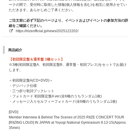
■ご本人様確認について
ークの間で、受付時に取得した情報(個人情報を含む)を相互に使用させてい
メンバー全員お見送り会当日は、当選者受付にてご本人確認を行います。
ただきます。あらかじめご了承ください。
メンバー全員お見送り会当日は、当選者受付にてご本人確認を行います。
必ず『主催者が指定する顔写真付きの指定身分証明書』をご用意ください。
ご注文前に必ず下記のページより、イベントおよびイベントの参加方法の詳
※ご本人様確認に必要な下記の『主催者が指定する顔写真付きの身分証明
細をご確認ください。
書』､およびイベントに関する注意事項を必ず事前にご確認ください｡ご確認
https://riizeofficial.jp/news/2025122202/
いただけない場合のトラブルについては対応できません｡
※下記の『主催者が指定する顔写真付きの身分証明書』をお持ちでもスタッ
フの判断でご本人様と断定できない場合はイベントの参加をお断りする場合
商品紹介
がございます。
※ご本人様確認の際、口頭にて詳細にご本人様確認をさせていただく場合が
【初回限定盤＆通常盤 3種セット】
ございます。ご理解・ご協力をお願いいたします。
※3種(初回限定盤A、初回限定盤B、通常盤・初回プレス)をセットでお届け
※ご本人様確認の際に、『主催者が指定する顔写真付きの身分証明書』との
します。
照合を行なわせていただきますので、マスクを着用されている方は確認の際
に限りマスクをお取りいただきますようご協力をお願い申し上げます。
＜初回限定盤A(CD+DVD)＞
※当選確率は、応募対象商品のご予約・ご購入順とは関係ございません。
・デジパック仕様
※いかなる場合も、当落についてはお問い合わせいただいてもお答えいたし
・三つ折り歌詞ブックレット
かねます。あらかじめご了承ください。
・フォトカード 初回限定盤A ver.(全6種のうちランダム1枚)
・メッセージ入りセルフィーフォトカード(全6種のうちランダム1枚)
■電子チケットについて
本イベントは「ticket board」の『電子チケット』を採用しています。
[DVD]
ご参加にあたり、『電子チケット』1枚につき、1台のスマートフォン(タブ
Member Interview & Behind The Scenes of 2025 RIIZE CONCERT TOUR
レット含む)が必要となります。
[RIIZING LOUD] IN JAPAN at Yoyogi National Gymnasium 9.13-15(Approx.
※スマートフォン・タブレット(一部機種を除く)をお持ちでない方はイベン
35min)
トへご参加いただけません。あらかじめご了承ください。