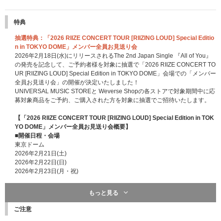
特典
抽選特典：「2026 RIIZE CONCERT TOUR [RIIZING LOUD] Special Editio
n in TOKYO DOME」メンバー全員お見送り会
2026年2月18日(水)にリリースされるThe 2nd Japan Single 『All of You』
の発売を記念して、ご予約者様を対象に抽選で「2026 RIIZE CONCERT TO
UR [RIIZING LOUD] Special Edition in TOKYO DOME」会場での「メンバー
全員お見送り会」の開催が決定いたしました！
UNIVERSAL MUSIC STOREと Weverse Shopの各ストアで対象期間中に応
募対象商品をご予約、ご購入された方を対象に抽選でご招待いたします。
【「2026 RIIZE CONCERT TOUR [RIIZING LOUD] Special Edition in TOK
YO DOME」メンバー全員お見送り会概要】
■開催日程・会場
東京ドーム
2026年2月21日(土)
2026年2月22日(日)
2026年2月23日(月・祝)
■メンバー全員お見送り会 各日100名様(合計300名様)
もっと見る
※「2026 RIIZE CONCERT TOUR [RIIZING LOUD] Special Edition in TOKY
O DOME」会場にてライブ終演後にメンバー全員によるお見送り会にご参加
ご注意
いただけます。