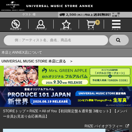
ゲスト
様
0
商品を探す
マイページ
お気に入り
カート
メニュー
本店とANNEX店について
UNIVERSAL MUSIC STORE 本店に戻る ＞
STOREトップ
>
RIIZE
>
All of You【初回限定盤＆通常盤 3種セット】【メンバ
ー全員お見送り会応募商品】
RIIZE バイオグラフィー