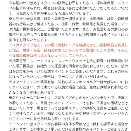
【2回目】2026年1月5日(月)0:00～2026年1月14日(水)17:59
※会場内外では必ずスタッフの指示をお守りください。導線確保等、スタッ
★当選発表：2026年1月22日(木)20:00以降順次
フの指示を守られない場合はお見送り会にご参加いただけなくなるだけでな
く、お見送り会自体が中止となる場合がございます。
※UNIVERSAL MUSIC STOREとWeverse Shopの各ストアで抽選を行うた
※お見送り会は撮影・録音・録画等一切禁止です。撮影機器、録音・録画機
め、両ストアで同一公演日に応募した場合、重複当選の可能性がございま
器のお持込みはご遠慮ください。撮影・録音・録画等が発覚した場合、デー
す。万が一、同一公演日に当選された場合でも、取り消し・払い戻し等はで
タ消去／機材没収の上、ご退場いただきます。また、お見送り会の別日の参
きませんので、あらかじめご了承ください。また、同一公演日に重複当選さ
加権利をお持ちでも参加をお断りするとともに今後開催されるイベントにも
れた場合でも、当選されたご本人様しかご参加できません。
当選した特典権
参加をお断りいたします。
利をご家族・ご友人を含め第三者に売買・譲渡することは一切禁止です。発
※メガネタイプなど、その場で撮影データを確認できない撮影機器を発見し
覚した場合は、ご参加をお断りさせていただきます。
た場合、撮影・録音・録画の有無にかかわらずご退場いただきます。そのよ
※メンバー全員お見送り会の応募を希望される方は、必ず「メンバー全員お
うな撮影機器は持ち込まないようにしてください。
見送り会応募商品」を選択してご購入ください。
※携帯電話・スマートフォン・スマートウォッチを含む録音・録画機能の付
通常商品をご購入いただいても応募抽選の対象にはなりません。
いた電子機器は、待機列にて運営側で用意する袋におしまいいただき、袋の
口を結び腕から下げた状態でイベントにご参加いただきます。これらの指示
＜重要＞
に従っていただけない場合は、ブースにご入場いただけません。
※UNIVERSAL MUSIC STORE購入者の方のご本人確認は｢会員登録情報｣に
※スマートフォンの装着有無に関わらずスマホショルダーはかばんの中にお
て行われます｡
しまいください。外に出ている状態の場合は盗撮、盗聴と判断され参加がで
※販売対象サイトの登録情報と『主催者が指定する顔写真付きの身分証明
きなくなる可能性があります。
書』が一致しない場合は、いかなる理由があってもご参加いただけません。
※名札やネームプレートは、名刺サイズのものをピンバッチなどで、洋服に
※当選されたご本人様のみイベントにご参加いただけます。保護者様の名義
装着してください。首掛けのネームプレート・うちわ・手書きの用紙などは
で登録し当選されても、お子様や別名義の方が参加することはできません。
禁止いたします。場合によっては会場スタッフの判断で使用をご遠慮いただ
く可能性もございます。補足になりますが手や腕等へ文字・メッセージを入
＜応募注意事項＞
れてメンバーに見せる行為も禁止いたします。
※UNIVERSAL MUSIC STOREでご購入の方は注文時にご登録いただいてい
※イベント中はスタッフがお客様の身体や荷物などに触れて誘導する場合が
る「会員情報」がご本人様情報になります。ご注文者様情報とお届け先の情
ございます。この事をご了承いただけるお客様のみイベントへご参加くださ