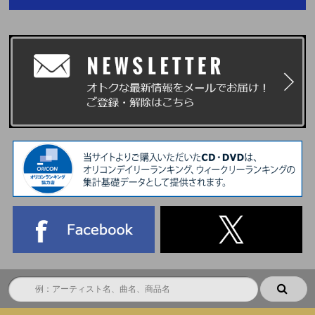
ドは不可)を必ずお持ちください。
※上記以外のご本人様確認書類をお持ちいただいても、ご参加いただくこと
はできません。
※身分証の偽造、写真の貼り換えなど不正が発覚した場合は、別日の参加権
利をお持ちでも、当イベントへの参加は一切お断りいたします。また今後開
催するイベントへの参加も一切できなくなりますのでご注意ください。
※顔写真の有無に関係なく、学校より学生証・生徒手帳・生徒証明書・身分
証明書が発行されない学生は、必ず上記で指定されている【1】～【5】の
中から『顔写真付きの指定身分証』を1点ご用意ください。
※主催者が指定する『顔写真付きの指定身分証明書』の発行に必要な期間や
費用は、各公的機関へお問い合わせください。
※主催者が指定する『顔写真付きの指定身分証明書』は、イベント当日まで
にご用意ください。発行が間に合わなかった場合の対応はいたしかねます。
※「パスポート」「マイナンバーカード」は未成年の方でも発行が可能で
す。(未成年の方は、保護者の方の同意が必要です)ご本人様確認は、今後開
催されるイベント等でも実施されることがありますので、この機会に事前の
ご準備をお願いいたします。
※『顔写真付き指定身分証明書』のお忘れ、紛失、不備などによりご本人様
確認ができない場合は、ご参加をお断りさせていただきます。あらかじめご
了承ください。
初回プレス封入特典：購入者限定特典応募抽選券 (シリアルナンバー)
※詳細は決定次第、後日発表いたします。
（2026/1/23更新）
※初回生産分のみの封入となります。初回生産分終了後も商品ページの表記
の変更はございません。ご了承ください。