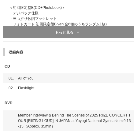
※ご予約・ご購入と同時に自動エントリーとなるため、ticket boardへの会
＜初回限定盤B(CD+Photobook)＞
員登録(無料)は不要ですが、ticket board＜@tickebo.jp＞からのメールが受
・デジパック仕様
信できるように、ご利用端末の受信設定をしておいてください。
・三つ折り歌詞ブックレット
【ticket boardウェブサイト】
https://ticket.tickebo.jp/
・フォトカード 初回限定盤B ver.(全6種のうちランダム1枚)
・メッセージ入りセルフィーフォトカード(全6種のうちランダム1枚)
もっと見る
ticket boardのマイページにログインする際は、ご購入時にストアで登録さ
れた「メールアドレス」および「電話番号」の入力が必要です。
[Photobook]
※ticket boardのマイページへは「ご当選されたお見送り会対象公演前日(予
・36P 撮り下ろしフォトブック
定)」よりログイン可能となります。ログイン可能となりましたら、ticket b
収録内容
oardよりメールにてご案内いたします。
＜通常盤・初回プレス＞
※必ずお一人様につき、1つのメールアドレスをご使用ください。複数の方
・12P 歌詞ブックレット
が同じメールアドレスを使用されるとticket boardからのメールが届かなく
CD
・フォトカード 通常盤 ver.(全6種のうちランダム1枚)
なります。また、マイページへのログインもできなくなりますので、ご注意
・ユニットフォトカード(全15種のうちランダム1枚)
ください。
01.
All of You
※初回プレス分終了後も、商品ページの表記の変更はございません。ご了承
※同様に必ずお一人様につき、1つのスマートフォン・タブレット(一部機種
ください。
を除く)をご使用ください。
02.
Flashlight
＜電子チケット発券について＞
DVD
『電子チケット』は
＜ご当選されたお見送り会対象公演前日の20:00頃＞
にt
icket boardより「発券メール」にてご案内いたします。
Member Interview & Behind The Scenes of 2025 RIIZE CONCERT T
※ticket boardのマイページからもご確認いただけます。
OUR [RIIZING LOUD] IN JAPAN at Yoyogi National Gymnasium 9.13
※『電子チケット』を発券されましたら、すぐにダウンロードいただき、当
-15（Approx. 35min）
日受付時にお手元にご準備をお願いいたします。
※『電子チケット』での入場は、スマートフォン・タブレット(一部機種を