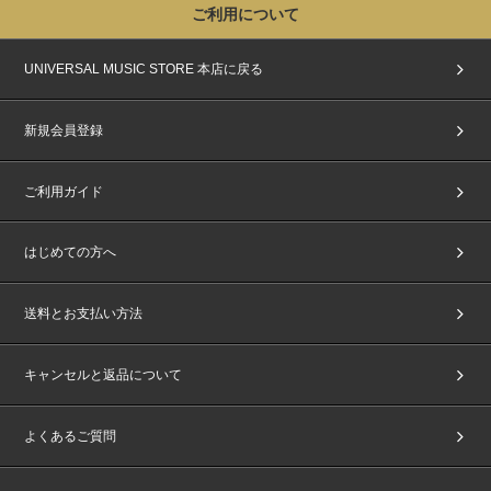
ご利用について
【The 2nd Japan Single 『All of You』応募抽選用シリアルナンバー特典
「オフラインイベント」概要】
UNIVERSAL MUSIC STORE 本店に戻る
■開催日程：
2026年4月8日(水)
2026年4月9日(木)
■会場：千葉県内某所
新規会員登録
※会場・開催時間等の詳細はご当選者様へのみ後日メールにてご連絡いたし
ます。
※参加メンバーは予告なく変更になる場合がございます。あらかじめご了承
ご利用ガイド
ください。
■A賞【スペシャルグループサイン会(ミニトークショー&撮影会つき)】 2
はじめての方へ
日間合計100名様
※メンバー全員によるサイン会にご参加いただけます。
※サインとともにご当選者様のお名前をお入れします。詳細はご当選者様へ
送料とお支払い方法
のみご案内いたします。
※イベント開始から終了まで、ご自身のお席からのみお客様お手持ちのスマ
ートフォンでご自由に撮影ができます。（スマートフォン以外の撮影機器は
キャンセルと返品について
お持ち込みいただけません）
※三脚や望遠レンズを含むいかなる撮影補助機材もご使用いただけません。
※サイン会終了後に主催者側で用意したグッズを着用したフォトタイムがご
よくあるご質問
ざいます。
■B賞【ミニトークショー＋グループポストカードお渡し会】 2日間合計8