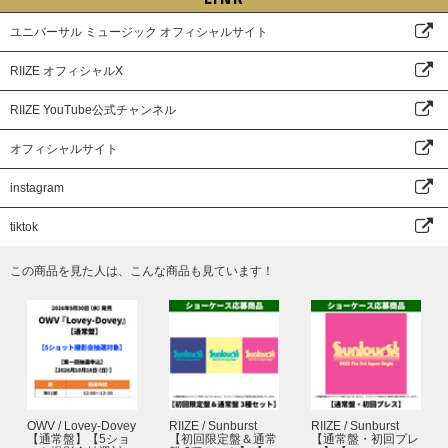
様の『顔写真付きの指定身分証明書』の原本(写真・コピー・有効期限切れ
のものは不可)を【1】～【6】の中から1点ご持参ください。
ユニバーサル ミュージック オフィシャルサイト
いかなる理由でも下記記載以外の身分証は無効となりますので、ご注意くだ
さい。
RIIZE オフィシャルX
※原本のみ有効
※下記記載の身分証に別の証明写真を貼る等、身分証の偽造が発覚した場合
RIIZE YouTube公式チャンネル
もご参加いただけません。
【1】パスポート
オフィシャルサイト
【2】運転免許証 (※第一種運転免許、第二種運転免許に限る)
【3】特別永住者証明書または在留カード
instagram
【4】身体障害者手帳、精神障害者保険福祉手帳、療育手帳
【5】マイナンバーカード (※通知カードは不可)
tiktok
【6】顔写真付き学生証・生徒手帳 (※在学中のものに限る)
この商品を見た人は、こんな商品も見ています！
■【6】顔写真付き学生証・生徒手帳について
・学生証・生徒手帳の発行がない場合は、顔写真付きの生徒証明書または学
校発行の身分証明書でも可
※ただし、生徒氏名記入欄の無いものや記入欄に名前の記入の無いものは不
可
・高等専門学校は可
・顔写真の無いものは不可
・デジタル学生証は不可
・顔写真付でないものに、ご自身で写真を貼付したものや、貼付したと思わ
OWV / Lovey-Dovey
RIIZE / Sunburst
RIIZE / Sunburst
れるものは不可
【通常盤】【5ショ
【初回限定盤＆通常
【通常盤・初回プレ