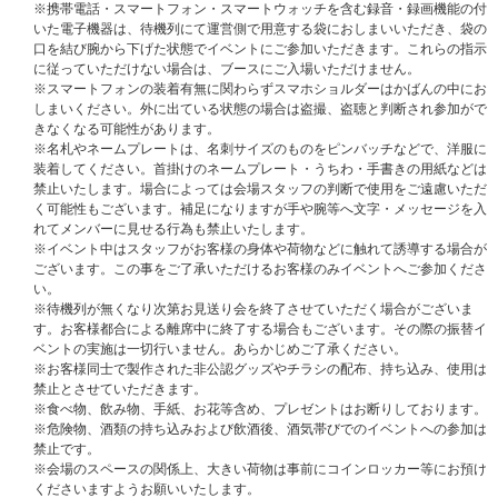
見送り会応募商品」を選択してご購入ください。
※携帯電話・スマートフォン・スマートウォッチを含む録音・録画機能の付
通常商品をご購入いただいても応募抽選の対象にはなりません。
いた電子機器は、待機列にて運営側で用意する袋におしまいいただき、袋の
口を結び腕から下げた状態でイベントにご参加いただきます。これらの指示
＜重要＞
に従っていただけない場合は、ブースにご入場いただけません。
※UNIVERSAL MUSIC STORE購入者の方のご本人確認は｢会員登録情報｣に
※スマートフォンの装着有無に関わらずスマホショルダーはかばんの中にお
て行われます｡
しまいください。外に出ている状態の場合は盗撮、盗聴と判断され参加がで
※販売対象サイトの登録情報と『主催者が指定する顔写真付きの身分証明
きなくなる可能性があります。
書』が一致しない場合は、いかなる理由があってもご参加いただけません。
※名札やネームプレートは、名刺サイズのものをピンバッチなどで、洋服に
※当選されたご本人様のみイベントにご参加いただけます。保護者様の名義
装着してください。首掛けのネームプレート・うちわ・手書きの用紙などは
で登録し当選されても、お子様や別名義の方が参加することはできません。
禁止いたします。場合によっては会場スタッフの判断で使用をご遠慮いただ
く可能性もございます。補足になりますが手や腕等へ文字・メッセージを入
＜応募注意事項＞
れてメンバーに見せる行為も禁止いたします。
※UNIVERSAL MUSIC STOREでご購入の方は注文時にご登録いただいてい
※イベント中はスタッフがお客様の身体や荷物などに触れて誘導する場合が
る「会員情報」がご本人様情報になります。ご注文者様情報とお届け先の情
ございます。この事をご了承いただけるお客様のみイベントへご参加くださ
報が異なる場合はご注意ください。
い。
※ご注文・ご登録の際に入力するお名前は＜必ず日本語(漢字・ひらがな・
※待機列が無くなり次第お見送り会を終了させていただく場合がございま
カタカナ)＞にてご入力ください。
す。お客様都合による離席中に終了する場合もございます。その際の振替イ
ただし、お名前が、英ローマ字の場合は、英ローマ字にてご入力ください。
ベントの実施は一切行いません。あらかじめご了承ください。
それ以外の言語でのご入力はイベント応募対象外になります。ご注意くださ
※お客様同士で製作された非公認グッズやチラシの配布、持ち込み、使用は
い。
禁止とさせていただきます。
また、お名前が日本語(漢字・ひらがな・カタカナ)にも関わらず、英ローマ
※食べ物、飲み物、手紙、お花等含め、プレゼントはお断りしております。
字にてご入力された場合は、落選対象になる可能性がございます。
※危険物、酒類の持ち込みおよび飲酒後、酒気帯びでのイベントへの参加は
※ご購入の際、イベントに参加を希望されるご本人様のお名前で必ずご入力
禁止です。
ください。
※会場のスペースの関係上、大きい荷物は事前にコインロッカー等にお預け
※ご注文完了後の登録情報の変更はいかなる理由でもお断りいたしますの
くださいますようお願いいたします。