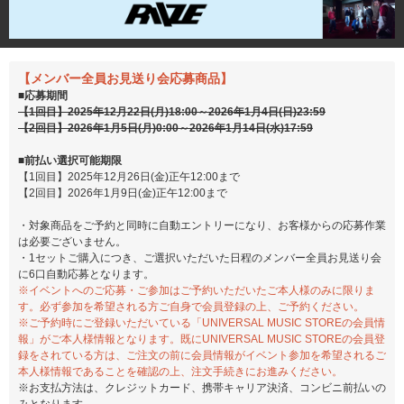
【メンバー全員お見送り会応募商品】
■応募期間
【1回目】2025年12月22日(月)18:00～2026年1月4日(日)23:59
【2回目】2026年1月5日(月)0:00～2026年1月14日(水)17:59
■前払い選択可能期限
【1回目】2025年12月26日(金)正午12:00まで
【2回目】2026年1月9日(金)正午12:00まで
・対象商品をご予約と同時に自動エントリーになり、お客様からの応募作業
は必要ございません。
・1セットご購入につき、ご選択いただいた日程のメンバー全員お見送り会
に6口自動応募となります。
※イベントへのご応募・ご参加はご予約いただいたご本人様のみに限りま
す。必ず参加を希望される方ご自身で会員登録の上、ご予約ください。
※ご予約時にご登録いただいている「UNIVERSAL MUSIC STOREの会員情
報」がご本人様情報となります。既にUNIVERSAL MUSIC STOREの会員登
録をされている方は、ご注文の前に会員情報がイベント参加を希望されるご
本人様情報であることを確認の上、注文手続きにお進みください。
※お支払方法は、クレジットカード、携帯キャリア決済、コンビニ前払いの
みとなります。