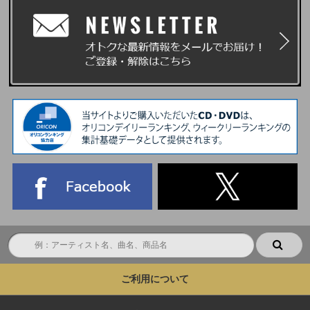
個人番号記載のものは見えないように保護した上でご提示ください。
※上記『顔写真付きの指定身分証』以外の顔写真付きの特殊技術免許証や仮
の運転免許証、社員証、健康保険証などをご持参いただいてもご参加できま
せん。必ず上記で指定されている【1】～【6】の『顔写真付きの指定身分
証』を1点ご持参ください。
※マイナンバーカードの個人番号等は見えないように保護した上でご提示く
ださい。
※障害者手帳については、氏名、住所、顔写真記載のページをご提示くださ
い。
▼外国籍の方について
※外国籍の方は必ず、明確に本人と確認できる【1】パスポート、【3】特
別永住者証明書または在留カード、【5】マイナンバーカード (※通知カー
ドは不可)を必ずお持ちください。
※上記以外のご本人様確認書類をお持ちいただいても、ご参加いただくこと
はできません。
※身分証の偽造、写真の貼り換えなど不正が発覚した場合は、別日の参加権
利をお持ちでも、当イベントへの参加は一切お断りいたします。また今後開
催するイベントへの参加も一切できなくなりますのでご注意ください。
※顔写真の有無に関係なく、学校より学生証・生徒手帳・生徒証明書・身分
証明書が発行されない学生は、必ず上記で指定されている【1】～【5】の
中から『顔写真付きの指定身分証』を1点ご用意ください。
ご利用について
※主催者が指定する『顔写真付きの指定身分証明書』の発行に必要な期間や
費用は、各公的機関へお問い合わせください。