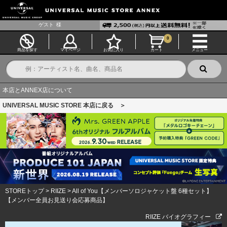
ゲスト
様
0
商品を探す
マイページ
お気に入り
カート
メニュー
本店とANNEX店について
UNIVERSAL MUSIC STORE 本店に戻る ＞
STOREトップ
>
RIIZE
>
All of You【メンバーソロジャケット盤 6種セット】
【メンバー全員お見送り会応募商品】
RIIZE バイオグラフィー