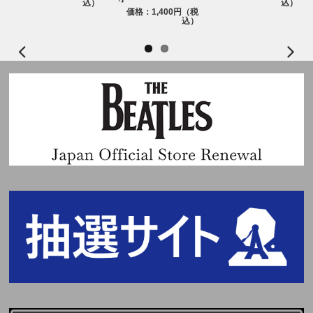
【4】身体障害者手帳、精神障害者保険福祉手帳、療育手帳
込）
込）
価格：1,400円（税
【5】マイナンバーカード (※通知カードは不可)
込）
【6】顔写真付き学生証・生徒手帳 (※在学中のものに限る)
■【6】顔写真付き学生証・生徒手帳について
・学生証・生徒手帳の発行がない場合は、顔写真付きの生徒証明書または学
校発行の身分証明書でも可
※ただし、生徒氏名記入欄の無いものや記入欄に名前の記入の無いものは不
可
・高等専門学校は可
・顔写真の無いものは不可
・デジタル学生証は不可
・顔写真付でないものに、ご自身で写真を貼付したものや、貼付したと思わ
れるものは不可
・在学証明書は不可
・予備校・専門学校発行のものは不可
・学校より顔写真付き学生証・生徒手帳・生徒証明書・身分証明書が発行さ
れない学生＜高校生まで＞に限り、下記2点をお持ちであれば可。その他の
組み合わせは不可
『顔写真無し学生証・生徒手帳 + 住民票(世帯全員)』
・学生証・生徒手帳の発行がない場合は、顔写真無しの生徒証明書・学校発
行の身分証明書でも可(在学証明書は不可)
※ただし、生徒氏名記入欄がないものや、記入欄に名前の記入のないものは
不可
・住民票は(世帯全員)が記載されているものに限る。(世帯の一部)は不可、