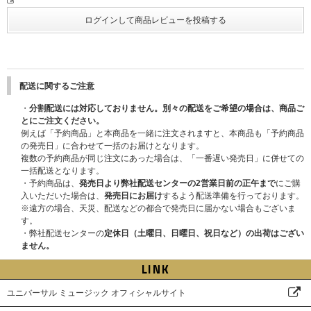
が同じメールアドレスを使用されるとticket boardからのメールが届かなく
なります。また、マイページへのログインもできなくなりますので、ご注意
ください。
※同様に必ずお一人様につき、1つのスマートフォン・タブレット(一部機種
を除く)をご使用ください。
＜電子チケット発券について＞
配送に関するご注意
『電子チケット』は
＜ご当選されたお見送り会対象公演前日の20:00頃＞
にt
・
分割配送には対応しておりません。別々の配送をご希望の場合は、商品ご
icket boardより「発券メール」にてご案内いたします。
とにご注文ください。
※ticket boardのマイページからもご確認いただけます。
例えば「予約商品」と本商品を一緒に注文されますと、本商品も「予約商品
※『電子チケット』を発券されましたら、すぐにダウンロードいただき、当
の発売日」に合わせて一括のお届けとなります。
日受付時にお手元にご準備をお願いいたします。
複数の予約商品が同じ注文にあった場合は、「一番遅い発売日」に併せての
※『電子チケット』での入場は、スマートフォン・タブレット(一部機種を
一括配送となります。
除く)を使っての入場となります。事前にしっかりとスマートフォン・タブ
・予約商品は、
発売日より弊社配送センターの2営業日前の正午まで
にご購
レット(一部機種を除く)の充電や起動等のチェックをお願いします。スマー
入いただいた場合は、
発売日にお届け
するよう配送準備を行っております。
トフォン・タブレット(一部機種を除く)の充電切れ・故障等の対応はいたし
※遠方の場合、天災、配送などの都合で発売日に届かない場合もございま
かねます。イベント会場に充電ブース、Wi-Fiのご準備はございません。
す。
【電子チケットの発券方法】
https://ticket.tickebo.jp/top/ja/guide/qrticket
・弊社配送センターの
定休日（土曜日、日曜日、祝日など）の出荷はござい
s.html
ません。
＜イベント当日に必要なもの＞
LINK
1、『電子チケット』
2、『主催者が指定する顔写真付きの身分証明書』(写真・コピー・期限切れ
ユニバーサル ミュージック オフィシャルサイト
不可)
をご持参の上、各自『電子チケット』に記載された集合場所・集合時間にお