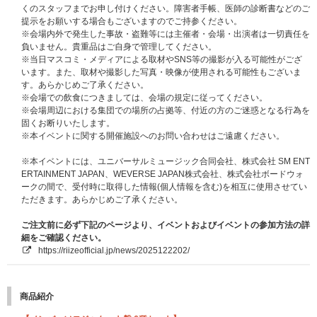
ません。
くのスタッフまでお申し付けください。障害者手帳、医師の診断書などのご
提示をお願いする場合もございますのでご持参ください。
※販売ストアにて対象商品のいずれか1枚または1セットご予約(ご決済完了)
※会場内外で発生した事故・盗難等には主催者・会場・出演者は一切責任を
と同時に自動エントリーとなり、お客様から別途お申し込み作業は必要ござ
負いません。貴重品はご自身で管理してください。
いません。
※当日マスコミ・メディアによる取材やSNS等の撮影が入る可能性がござ
※CD1枚の購入で1回のご応募となり、購入回数、応募回数の制限はござい
います。また、取材や撮影した写真・映像が使用される可能性もございま
ません。おひとり様何回でもご購入、ご応募いただけます。
す。あらかじめご了承ください。
※セット商品をご購入の場合は枚数分に応じた応募回数となります。(例：6
※会場での飲食につきましては、会場の規定に従ってください。
種セットご購入場合6回分の応募権利となります)
※会場周辺における集団での場所の占拠等、付近の方のご迷惑となる行為を
※各回の締切間近などの時間帯によっては､応募画面に繋がりにくい場合が
固くお断りいたします。
ございます｡余裕を持ってご応募ください｡
※本イベントに関する開催施設へのお問い合わせはご遠慮ください。
※「メンバー全員お見送り会応募商品」も各ストア別CD購入特典の対象に
なります。
※本イベントには、ユニバーサルミュージック合同会社、株式会社 SM ENT
ERTAINMENT JAPAN、WEVERSE JAPAN株式会社、株式会社ボードウォ
■ご本人様確認について
ークの間で、受付時に取得した情報(個人情報を含む)を相互に使用させてい
メンバー全員お見送り会当日は、当選者受付にてご本人確認を行います。
ただきます。あらかじめご了承ください。
メンバー全員お見送り会当日は、当選者受付にてご本人確認を行います。
必ず『主催者が指定する顔写真付きの指定身分証明書』をご用意ください。
ご注文前に必ず下記のページより、イベントおよびイベントの参加方法の詳
※ご本人様確認に必要な下記の『主催者が指定する顔写真付きの身分証明
細をご確認ください。
書』､およびイベントに関する注意事項を必ず事前にご確認ください｡ご確認
https://riizeofficial.jp/news/2025122202/
いただけない場合のトラブルについては対応できません｡
※下記の『主催者が指定する顔写真付きの身分証明書』をお持ちでもスタッ
フの判断でご本人様と断定できない場合はイベントの参加をお断りする場合
商品紹介
がございます。
※ご本人様確認の際、口頭にて詳細にご本人様確認をさせていただく場合が