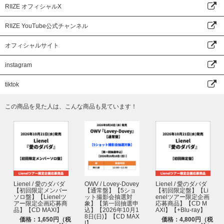
RIIZE オフィシャルX
集まりください。
RIIZE YouTube公式チャンネル
※上記2点をお持ちでない方は、いかなる理由があってもご参加いただけま
せん。あらかじめご了承ください。
※ticket boardが発行する『電子チケット』と『主催者が指定する顔写真付
オフィシャルサイト
きの身分証明書』の情報が一致されない場合は、いかなる理由があってもご
参加いただけません。
instagram
※『電子チケット』の情報は各ストアでのご注文時情報になりますので、必
ずお持ちになる身分証明書と同一内容での各ストアでのご注文時情報への登
tiktok
録をお願いします。
この商品を見た人は、こんな商品も見ています！
■主催者が指定する顔写真付きの身分証明書
イベントにご参加される際は、必ず主催者が指定する、ご当選されたご本人
様の『顔写真付きの指定身分証明書』の原本(写真・コピー・有効期限切れ
のものは不可)を【1】～【6】の中から1点ご持参ください。
いかなる理由でも下記記載以外の身分証は無効となりますので、ご注意くだ
さい。
※原本のみ有効
※下記記載の身分証に別の証明写真を貼る等、身分証の偽造が発覚した場合
もご参加いただけません。
Lienel / 愛のダバダ
OWV / Lovey-Dovey
Lienel / 愛のダバダ
【初回限定メンバー
【通常盤】【5ショ
【初回限定盤】【Li
【1】パスポート
ソロ盤】【Lienelツ
ット撮影会抽選対
enelツアー限定企画
アー限定企画応募商
象】【第一回抽選申
応募商品】【CD M
【2】運転免許証 (※第一種運転免許、第二種運転免許に限る)
品】【CD MAXI】
込】【2026年10月1
AXI】【+Blu-ray】
【3】特別永住者証明書または在留カード
8日(日)】【CD MAX
価格：1,650円（税
価格：4,800円（税
I】