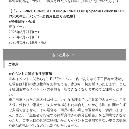
募対象商品をご予約、ご購入された方を対象に抽選でご招待いたします。
【「2026 RIIZE CONCERT TOUR [RIIZING LOUD] Special Edition in TOK
YO DOME」メンバー全員お見送り会概要】
■開催日程・会場
東京ドーム
2026年2月21日(土)
2026年2月22日(日)
2026年2月23日(月・祝)
■メンバー全員お見送り会 各日100名様(合計300名様)
もっと見る
※「2026 RIIZE CONCERT TOUR [RIIZING LOUD] Special Edition in TOKY
O DOME」会場にてライブ終演後にメンバー全員によるお見送り会にご参加
ご注意
いただけます。
※ライブチケットをお持ちでない方もご応募いただけます。
■イベントに関する注意事項
※参加メンバーは予告なく変更になる場合がございます。あらかじめご了承
※本イベントに関わらず、RIIZEのイベント内であらゆる不正行為が発覚し
ください。
た場合は別日の参加権利をお持ちでも、参加を一切お断りいたします。また
※お見送り会の開始時間が遅くなる場合もございますので、ご帰宅の交通機
今後開催するイベントへの参加も一切できなくなりますのでご注意くださ
関などはご自身でご判断ください。
い。
※開始が遅延した場合のお客様の帰路(終電時刻等)については一切の責任を
※ご当選されたご本人様以外は、いかなる理由でもご参加できません。ご本
負いかねますので、あらかじめご了承ください。
人様に代わりご家族やご友人が来場された場合も、いかなる理由に関わらず
※未成年の方が参加される場合は、各地域の条例に従って、保護者の方の同
ご入場できません。その場合も、商品の払い戻しや返金等も一切行いませ
意の上でご参加ください。未成年の方がご参加された場合は、保護者の方の
ん。また、『主催者が指定する顔写真付きの身分証明書』をご用意できなか
同意を得たものとみなします。ご家族のご同伴・係員の付き添い等はできま
ったり、ご本人様の判別に時間がかかりイベントに参加できない場合の振替
せん。
や商品の払い戻しなどにも対応いたしません。