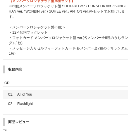
【メンバーソロジャケット盤 6種セット】
ございます。ご理解・ご協力をお願いいたします。
※6種(メンバーソロジャケット盤 SHOTARO ver. / EUNSEOK ver. / SUNGC
※ご本人様確認の際に、『主催者が指定する顔写真付きの身分証明書』との
HAN ver. / WONBIN ver. / SOHEE ver. / ANTON ver.)をセットでお届けしま
照合を行なわせていただきますので、マスクを着用されている方は確認の際
す。
に限りマスクをお取りいただきますようご協力をお願い申し上げます。
※当選確率は、応募対象商品のご予約・ご購入順とは関係ございません。
＜メンバーソロジャケット盤(6種)＞
※いかなる場合も、当落についてはお問い合わせいただいてもお答えいたし
・12P 歌詞ブックレット
かねます。あらかじめご了承ください。
・フォトカード メンバーソロジャケット盤 ver.(各メンバー全6種のうちラン
ダム1枚)
■電子チケットについて
・メッセージ入りセルフィーフォトカード(各メンバー全2種のうちランダム
本イベントは「ticket board」の『電子チケット』を採用しています。
1枚)
ご参加にあたり、『電子チケット』1枚につき、1台のスマートフォン(タブ
レット含む)が必要となります。
※スマートフォン・タブレット(一部機種を除く)をお持ちでない方はイベン
収録内容
トへご参加いただけません。あらかじめご了承ください。
※ご予約・ご購入と同時に自動エントリーとなるため、ticket boardへの会
員登録(無料)は不要ですが、ticket board＜@tickebo.jp＞からのメールが受
CD
信できるように、ご利用端末の受信設定をしておいてください。
【ticket boardウェブサイト】
https://ticket.tickebo.jp/
01.
All of You
ticket boardのマイページにログインする際は、ご購入時にストアで登録さ
02.
Flashlight
れた「メールアドレス」および「電話番号」の入力が必要です。
※ticket boardのマイページへは「ご当選されたお見送り会対象公演前日(予
定)」よりログイン可能となります。ログイン可能となりましたら、ticket b
商品レビュー
oardよりメールにてご案内いたします。
※必ずお一人様につき、1つのメールアドレスをご使用ください。複数の方