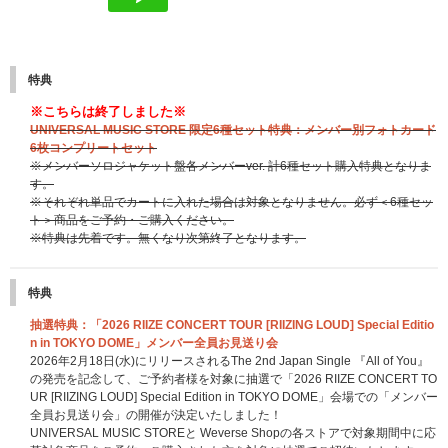
特典
※こちらは終了しました※
UNIVERSAL MUSIC STORE 限定6種セット特典：メンバー別フォトカード
6枚コンプリートセット
※メンバーソロジャケット盤各メンバーver. 計6種セット購入特典となりま
す。
※それぞれ単品でカートに入れた場合は対象となりません。必ず＜6種セッ
ト＞商品をご予約・ご購入ください。
※特典は先着です。無くなり次第終了となります。
特典
抽選特典：「2026 RIIZE CONCERT TOUR [RIIZING LOUD] Special Editio
n in TOKYO DOME」メンバー全員お見送り会
2026年2月18日(水)にリリースされるThe 2nd Japan Single 『All of You』
の発売を記念して、ご予約者様を対象に抽選で「2026 RIIZE CONCERT TO
UR [RIIZING LOUD] Special Edition in TOKYO DOME」会場での「メンバー
全員お見送り会」の開催が決定いたしました！
UNIVERSAL MUSIC STOREと Weverse Shopの各ストアで対象期間中に応