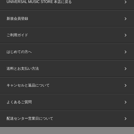
※主催者が指定する『顔写真付きの指定身分証明書』は、イベント当日まで
UNIVERSAL MUSIC STORE 本店に戻る
にご用意ください。発行が間に合わなかった場合の対応はいたしかねます。
※「パスポート」「マイナンバーカード」は未成年の方でも発行が可能で
す。(未成年の方は、保護者の方の同意が必要です)ご本人様確認は、今後開
新規会員登録
催されるイベント等でも実施されることがありますので、この機会に事前の
ご準備をお願いいたします。
※『顔写真付き指定身分証明書』のお忘れ、紛失、不備などによりご本人様
ご利用ガイド
確認ができない場合は、ご参加をお断りさせていただきます。あらかじめご
了承ください。
はじめての方へ
初回プレス封入特典：購入者限定特典応募抽選券 (シリアルナンバー)
※詳細は決定次第、後日発表いたします。
（2026/1/23更新）
※初回生産分のみの封入となります。初回生産分終了後も商品ページの表記
送料とお支払い方法
の変更はございません。ご了承ください。
【The 2nd Japan Single 『All of You』応募抽選用シリアルナンバー特典
キャンセルと返品について
「オフラインイベント」概要】
■開催日程：
2026年4月8日(水)
よくあるご質問
2026年4月9日(木)
■会場：千葉県内某所
※会場・開催時間等の詳細はご当選者様へのみ後日メールにてご連絡いたし
配送センター営業日について
ます。
※参加メンバーは予告なく変更になる場合がございます。あらかじめご了承
ください。