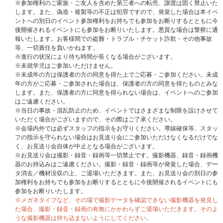
※ご同伴者の参加はできません。ご事情がある場合は事前にスタッフにお申
※参加権利のご家族・ご友人を含めた第三者への転売、譲渡は固く禁止いた
し出ください。
します。また、偽造・複製等の不正は犯罪ですので、発覚した場合は本イベ
※やむを得ない事情により、イベント内容やメンバーの変更、または中止に
ントへの別日のイベント参加権利をお持ちでも参加をお断りするとともに今
なる場合もございます。変更・中止に伴うご予約・ご購入商品のキャンセ
後開催されるイベントにも参加をお断りいたします。悪質な場合は警察に通
ル・返品・返金はお受けできません。また、日程の振替等もございませんの
報いたします。お客様間での盗難・トラブル・チケット詐欺・その他事故
でご了承ください。
等、一切責任を負いかねます。
※当選者ご本人様都合による不参加の場合も、ご予約・ご購入商品のキャン
※進行の状況により待ち時間が長くなる場合がございます。
セル・返品・返金はできません。
※未就学児はご参加いただけません。
※注意事項および参加条件に従っていただけない場合、イベントへの参加を
※未成年の方は保護者の方の同意を得た上でご応募・ご参加ください。未成
お断りすることがございますので、あらかじめご了承の上ご参加ください。
年の方がご応募・ご参加された場合は、保護者の方の同意を得たものとみな
します。また、保護者の方に同意を得られない場合は、イベントへのご参加
■応募期間
はご遠慮ください。
【1回目】2025年12月22日(月)18:00～2026年1月4日(日)23:59
※当日の事故・混乱防止のため、イベントではさまざまな制限を設けさせて
★当選発表：2026年1月13日(火)20:00以降順次
いただく場合がございますので、その際はご了承ください。
【2回目】2026年1月5日(月)0:00～2026年1月14日(水)17:59
※会場内外では必ずスタッフの指示をお守りください。導線確保等、スタッ
★当選発表：2026年1月22日(木)20:00以降順次
フの指示を守られない場合はお見送り会にご参加いただけなくなるだけでな
く、お見送り会自体が中止となる場合がございます。
※UNIVERSAL MUSIC STOREとWeverse Shopの各ストアで抽選を行うた
※お見送り会は撮影・録音・録画等一切禁止です。撮影機器、録音・録画機
め、両ストアで同一公演日に応募した場合、重複当選の可能性がございま
器のお持込みはご遠慮ください。撮影・録音・録画等が発覚した場合、デー
す。万が一、同一公演日に当選された場合でも、取り消し・払い戻し等はで
タ消去／機材没収の上、ご退場いただきます。また、お見送り会の別日の参
きませんので、あらかじめご了承ください。また、同一公演日に重複当選さ
加権利をお持ちでも参加をお断りするとともに今後開催されるイベントにも
れた場合でも、当選されたご本人様しかご参加できません。
当選した特典権
参加をお断りいたします。
利をご家族・ご友人を含め第三者に売買・譲渡することは一切禁止です。発
※メガネタイプなど、その場で撮影データを確認できない撮影機器を発見し
覚した場合は、ご参加をお断りさせていただきます。
た場合、撮影・録音・録画の有無にかかわらずご退場いただきます。そのよ
※メンバー全員お見送り会の応募を希望される方は、必ず「メンバー全員お
うな撮影機器は持ち込まないようにしてください。