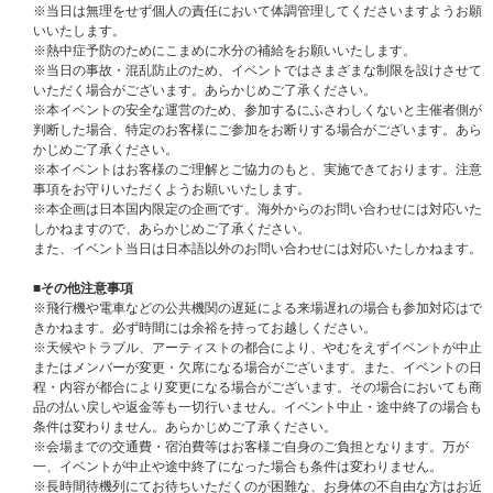
で、ご登録の際はご注意ください。各ストアの登録情報の住所と身分証明書
※当日は無理をせず個人の責任において体調管理してくださいますようお願
の住所が異なる場合はイベントにご参加いただけない場合がございます。
いいたします。
※熱中症予防のためにこまめに水分の補給をお願いいたします。
■当選発表
※当日の事故・混乱防止のため、イベントではさまざまな制限を設けさせて
※当選発表は応募期間内に該当イベント応募専用の商品をご購入いただいた
いただく場合がございます。あらかじめご了承ください。
お客様を対象に抽選を行い、UNIVERSAL MUSIC STOREはマイページにて
※本イベントの安全な運営のため、参加するにふさわしくないと主催者側が
「当選」をお知らせいたします。
判断した場合、特定のお客様にご参加をお断りする場合がございます。あら
※当選発表は当選者様にのみご連絡させていただきます。落選の場合はご案
かじめご了承ください。
内いたしませんので、あらかじめご了承ください。
※本イベントはお客様のご理解とご協力のもと、実施できております。注意
※当選案内のマイページ通知は、イベント終了時まで大切に保管してくださ
事項をお守りいただくようお願いいたします。
い。
※本企画は日本国内限定の企画です。海外からのお問い合わせには対応いた
※当選発表のマイページ通知は目安時間になり、前後する可能性がございま
しかねますので、あらかじめご了承ください。
す。
また、イベント当日は日本語以外のお問い合わせには対応いたしかねます。
※退会されると、マイページおよび「お知らせ」が削除され復元できません
のでご注意ください。
■その他注意事項
マイページ通知についてはこちら
※飛行機や電車などの公共機関の遅延による来場遅れの場合も参加対応はで
きかねます。必ず時間には余裕を持ってお越しください。
※メンバー全員お見送り会の参加方法などの詳細は後日ticket boardよりメ
※天候やトラブル、アーティストの都合により、やむをえずイベントが中止
ールにてご案内する予定です。必ずご確認いただけますようお願いいたしま
またはメンバーが変更・欠席になる場合がございます。また、イベントの日
す。
程・内容が都合により変更になる場合がございます。その場合においても商
品の払い戻しや返金等も一切行いません。イベント中止・途中終了の場合も
■メンバー全員お見送り会応募対象商品
条件は変わりません。あらかじめご了承ください。
All of You【メンバー全員お見送り会応募商品】
※会場までの交通費・宿泊費等はお客様ご自身のご負担となります。万が
※ご購入時に「メンバー全員お見送り会応募商品」と記載のある商品を選ん
一、イベントが中止や途中終了になった場合も条件は変わりません。
でご購入ください。通常商品をご購入いただいても応募抽選の対象にはなり
※長時間待機列にてお待ちいただくのが困難な、お身体の不自由な方はお近