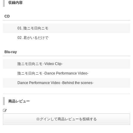
ナンバー付き】と記載のある【初回T盤】【初回J盤】【通常盤(初回プレ
収録内容
ス)】のいずれかをご予約いただき、早期予約特典としてお渡しする応募用
「シリアルナンバー」を使用して申込受付期間中に応募サイトからご応募く
ださい。
CD
＜申込受付期間＞
01. 陰ニモ日向ニモ
2026年3月1日(日)23:59まで
02. 君がいるだけで
＜予約対象期間/シリアルナンバー配布日時＞
＜第1次＞2026年1月4日(日)～2026年1月25日(日)23:59まで
Blu-ray
⇒シリアルナンバー配布日時：2026年1月28日(水)17時以降順次
※神奈川県GPS会場含む
陰ニモ日向ニモ -Video Clip-
＜第2次＞2026年1月26日(月)0:00～2026年2月8日(日)23:59まで
⇒シリアルナンバー配布日時：2026年2月12日(木)17時以降順次
陰ニモ日向ニモ -Dance Performance Video-
※福井県GPS会場含む
＜第3次＞2026年2月9日(月)0:00～2026年2月23日(月・祝)23:59まで
Dance Performance Video -Behind the scenes-
⇒シリアルナンバー配布日時：2026年2月26日(木)17時以降順次
※北海道GPS会場含む
商品レビュー
＜配布方法＞
※「シリアルナンバー」は、配布日時にUNIVERSAL MUSIC STOREのマイ
ページでご案内いたします。
※対象商品1点ご予約につき、「シリアルナンバー」を1つ差し上げます。
※ご注文いただいた商品点数分の「シリアルナンバー」をお知らせいたしま
す。