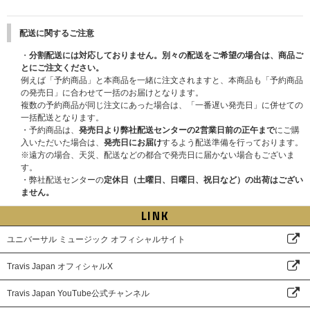
※退会されると、マイページおよび「シリアルナンバー」が削除され復元で
きませんのでご注意ください。
マイページ通知についてはこちら
配送に関するご注意
【ツアー会場でのご予約購入分について】
・
分割配送には対応しておりません。別々の配送をご希望の場合は、商品ご
「Travis Japan Concert Tour 2026 's travelers」ツアー会場でのご予約分
とにご注文ください。
も、早期予約特典のシリアルナンバー配付対象となります。
例えば「予約商品」と本商品を一緒に注文されますと、本商品も「予約商品
UNIVERSAL MUSIC STORE（GPS機能使用）でのご予約の場合は、対象商
の発売日」に合わせて一括のお届けとなります。
品1枚ご予約購入につき、シリアルナンバー1点をオンライン上で配付いた
複数の予約商品が同じ注文にあった場合は、「一番遅い発売日」に併せての
します。シリアルナンバーの配付日程など詳細は上記シリアルナンバー配布
一括配送となります。
日時にてご確認ください。
・予約商品は、
発売日より弊社配送センターの2営業日前の正午まで
にご購
配付対象となる会場は以下の通りです。
入いただいた場合は、
発売日にお届け
するよう配送準備を行っております。
・2026年1月4日(日)〜2026年1月7日(水)[神奈川県] 横浜アリーナ
※遠方の場合、天災、配送などの都合で発売日に届かない場合もございま
・2026年2月7日(土)〜2026年2月8日(日)[福井県] サンドーム福井
す。
・2026年2月21日(土)〜2026年2月22日(日)[北海道] 北海道立総合体育セン
・弊社配送センターの
定休日（土曜日、日曜日、祝日など）の出荷はござい
ター（北海きたえーる）
ません。
※[愛知県] 日本ガイシ スポーツプラザ ガイシホール以降の公演では早期予
LINK
約特典シリアルナンバーの配付はございませんので、ご注意ください。
【注意事項】
ユニバーサル ミュージック オフィシャルサイト
※【CDショップ別購入者特典】に加えて、早期予約特典をプレゼントいた
します。
Travis Japan オフィシャルX
※【ツアー会場限定特典付き】の場合は、ツアー会場限定特典と早期予約特
典をプレゼントいたします。CDショップ別購入者特典は付きませんので予
Travis Japan YouTube公式チャンネル
めご了承ください。