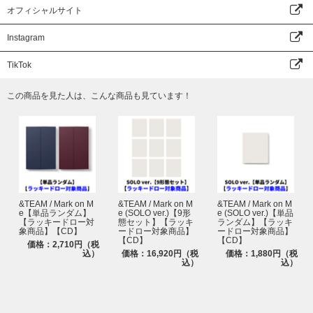
※予約対象期間内にTravis Japan New Single「陰ニモ日向ニモ」をご予約
オフィシャルサイト
購入いただくと、早期予約特典としてシリアルナンバーを配付いたします。
シリアルナンバー1つにつき、1口ご応募いただけます。ご応募いただいた
Instagram
方から抽選で「Travis Japan ‘陰ニモ日向ニモ’ Premium Night」へご招待い
たします。
TikTok
※シリアルナンバーを複数お持ちの場合は、お持ちの数の分ご応募いただけ
ます。応募回数の制限はございません。
※同一人物による複数アカウントでのご応募を確認した場合、ご応募を無効
この商品を見た人は、こんな商品も見ています！
とさせていただきます。
※当日、入場時に顔写真付きの公的身分証にて、ご本人確認を行います。イ
ベント当日は、必ず下記の指定顔写真付き身分証明書の原本をいずれか1点
ご持参ください。詳細は、シリアルナンバーと一緒にご案内いたします特設
サイトよりご確認ください。
※当選されたご本人様一名に限りご参加いただくことができます。ご本人様
以外は、いかなる理由でもご参加できません。ご本人様に代わりご家族やご
友人が来場された場合も、理由に関わらずご入場できません。その場合、C
D商品の払戻しや返金等も一切行いません。
&TEAM / Mark on M
&TEAM / Mark on M
&TEAM / Mark on M
e【単品ランダム】
e (SOLO ver.)【9形
e (SOLO ver.)【単品
※天候やトラブル、アーティストの都合により、やむを得ずイベントが中止
【ラッキードロー対
態セット】【ラッキ
ランダム】【ラッキ
となる場合がございます。また、イベントの日程・内容が都合により変更と
象商品】【CD】
ードロー対象商品】
ードロー対象商品】
【CD】
【CD】
なる場合がございます。あらかじめご了承ください。
価格：2,710円（税
込）
価格：16,920円（税
価格：1,880円（税
※会場までの交通費・宿泊費等はお客様ご自身のご負担となります。万が
込）
込）
一、イベントが中止や途中終了になった場合も条件は変わらず、CD商品の
払戻しや返金等も一切行いません。
※イベントの内容に関するお問い合わせにはお答えいたしかねます。
※シリアルナンバーの譲渡、転売、複製などはお控えください。