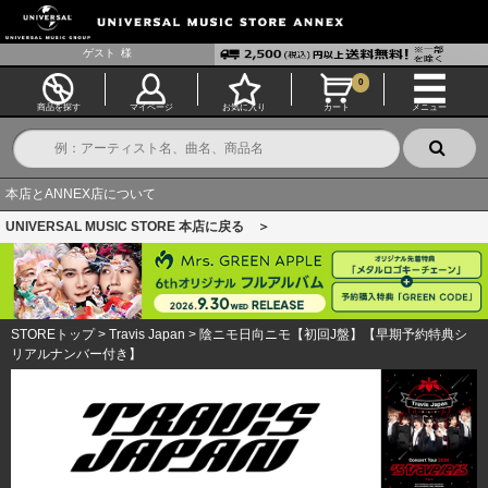
ゲスト
様
0
商品を探す
マイページ
お気に入り
カート
メニュー
本店とANNEX店について
UNIVERSAL MUSIC STORE 本店に戻る ＞
STOREトップ
>
Travis Japan
>
陰ニモ日向ニモ【初回J盤】【早期予約特典シ
リアルナンバー付き】