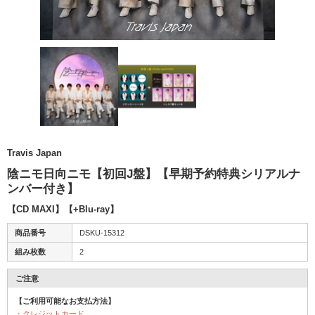
Travis Japan
陰ニモ日向ニモ【初回J盤】【早期予約特典シリアルナ
ンバー付き】
【CD MAXI】【+Blu-ray】
商品番号
DSKU-15312
組み枚数
2
ご注意
【ご利用可能なお支払方法】
・クレジットカード