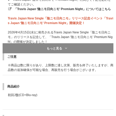
てご確認ください。
「Travis Japan ‘陰ニモ日向ニモ’ Premium Night」についてはこちら
Travis Japan New Single「陰ニモ日向ニモ」リリース記念イベント「Travi
s Japan ‘陰ニモ日向ニモ’ Premium Night」開催決定！
2026年4月15日(水)に発売されるTravis Japan New Single「陰ニモ日向ニ
モ」のリリースを記念して、「Travis Japan ‘陰ニモ日向ニモ’ Premium Nig
ht」の開催が決定しました！
シリアルナンバー1つにつき、1口ご応募いただけます。ご応募いただいた
もっと見る
方から抽選で「Travis Japan ‘陰ニモ日向ニモ’ Premium Night」へご招待い
たします。
ご注意
詳細は以下をご覧ください。
※商品は数に限りがあり、上限数に達し次第、販売を終了いたしますが、商
「Travis Japan ‘陰ニモ日向ニモ’ Premium Night」詳細
品数の追加確保が可能な場合、再販売を行う場合がございます。
【開催日程】2026年4月16日(木)
【開催場所】都内某所
【イベント内容】スペシャルライブ&トーク
商品紹介
【当選発表】2026年3月24日(火)12:00以降
※開催時間、受付時間、開催場所などの詳細は、ご当選者の方のみにご案内
初回J盤(CD+Blu-ray)
いたします。
travisjapan_soukiyoyaku
＜応募方法＞
早期予約特典対象期間中に、「陰ニモ日向ニモ」 【早期予約特典シリアル