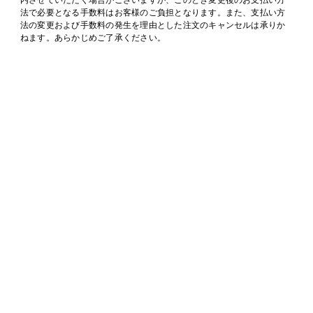
法で必要となる手数料はお客様のご負担となります。また、支払い方
法の変更および手数料の発生を理由とした注文のキャンセルは承りか
ねます。あらかじめご了承ください。
※必ずお読みください。
商品の受取拒否等があった場合、今後一切のイベントへのご参加をお
断りさせていただく場合がございます。
同一の部で複数回ご当選された場合（例： <大久保波留>、<田中笑太
郎>両方にお申込み、ご当選された場合）は、一枠目を終了後、速やか
に次の枠へご参加いただかないと、開催時間の都合で参加できない可
能性があります。その場合、振替対応、返品、返金、キャンセルは一
切致しませんのでご注意ください。当選したご自身の参加時間を把握
いただき、すべての当選枠に参加できるようにご準備ください。
※本イベントには、株式会社チケットプラスのアプリケーション「Mee
t Pass」を使用しています。そのためユニバーサルミュージック合同
会社（UNIVERSAL MUSIC LLC）、株式会社Tチケットプラス、株式
会社イーキューブの間で、受付時に取得した情報（個人情報を含む）
を相互に使用させていただきます。予めご了承ください。
個別オンラインロングトーク会 開催日時・タイムスケジュール
【開催日程】
2026年4月18日（土）
14:00～（受付開始 / 13:45 ～ 受付終了 /14:05）