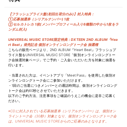
【フラッシュプライス盤(初回出荷分のみ)】封入特典：
①応募抽選券（シリアルナンバー) 1枚
②セルカトレカ 1枚(メンバープロフィール入り6種類の中から1枚をラ
ンダム封入)
UNIVERSAL MUSIC STORE限定特典：DXTEEN 2ND ALBUM『Hea
rt Beat』発売記念 個別オンラインロングトーク会 抽選権
こちらの販売ページより、2ND ALBUM『Heart Beat』フラッシュプ
ライス盤をUNIVERSAL MUSIC STORE「個別オンラインロングトー
ク会抽選対象ページ」でご予約・ご入金いただいた方を対象に抽選を
行います。
・当選された方は、イベントアプリ「Meet Pass」を使用した個別オ
ンラインロングトーク会にご参加いただけます。
・1回のご当選につきメンバーとの通話時間は、個別オンラインロング
トーク会は約60秒とさせていただきます。
以下のご予約方法、注意事項をご確認のうえこの機会に是非ご応募く
ださい。
※CDに封入されている応募抽選券（シリアルナンバー）は、個別オン
ライントーク会（30秒）対象となり、個別オンラインロングトーク会
は、UNIVERSAL MUSIC STOREからのご応募のみとなります。