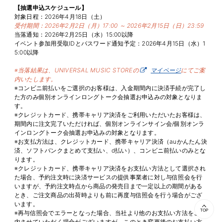
【抽選申込スケジュール】
対象日程：2026年4月18日（土）
受付期間：2026年2月2日（月）17:00 ～ 2026年2月15日（日）23:59
当落通知：2026年2月25日（水）15:00以降
イベント参加用受取IDとパスワード通知予定：2026年4月15日（水）1
5:00以降
※当落結果は、UNIVERSAL MUSIC STOREの
マイページ
にてご案
内いたします。
※コンビニ前払いをご選択のお客様は、入金期間内に決済手続が完了し
た方のみ個別オンラインロングトーク会抽選お申込みの対象となりま
す。
※クレジットカード、携帯キャリア決済をご利用いただいたお客様は、
期間内に注文完了いただければ、個別オンラインサイン会/個別オンラ
インロングトーク会抽選お申込みの対象となります。
※お支払方法は、クレジットカード、携帯キャリア決済（auかんたん決
済、ソフトバンクまとめて支払い、d払い）、コンビニ前払いのみとな
ります。
※クレジットカード、携帯キャリア決済をお支払い方法として選択され
た場合、予約注文時に決済サービスの提供事業者に対し与信照会を行
いますが、予約注文時点から商品の発売日まで一定以上の期間がある
とき、ご注文商品の出荷時よりも前に再度与信照会を行う場合がござ
います。
TOP
※再与信照会でエラーとなった場合、当社より他のお支払い方法をご案
内させていただく場合がございますが、このとき変更後のお支払い方