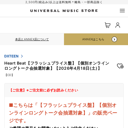
コンテ
2,500円(税込み)以上は送料無料＊離島・一部商品除く
ンツに
進む
ロ
カ
グ
ー
イ
ト
ン
本店とANNEX店について
ANNEXはこちら
DXTEEN
Heart Beat【フラッシュプライス盤】【個別オンライン
ロングトーク会抽選対象】【2026年4月18日(土)】
【CD】
【ご注意】※ご注文前に必ずお読みください
■こちらは「【フラッシュプライス盤】【個別オ
ンラインロングトーク会抽選対象】」の販売ペー
ジです。