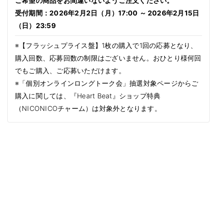
ご希望の商品をお間違いないようご注文ください。
受付期間：2026年2月2日（月）17:00 ～ 2026年2月15日
（日）23:59
※【フラッシュプライス盤】1枚の購入で1回の応募となり、
購入回数、応募回数の制限はございません。おひとり様何回
でもご購入、ご応募いただけます。
※「個別オンラインロングトーク会」抽選対象ページからご
購入に関しては、『Heart Beat』ショップ特典
（NICONICOチャーム）は対象外となります。
商品情
報にス
キップ
1
/
Translation
3
missing:
ja.accessibility.of