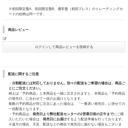
受付開始：14:40
入場口締切り：15:15
※初回限定盤A、初回限定盤B、通常盤（初回プレス）のトレーディングカ
受付締切：16:10
ードの絵柄は同一です。
・第3部 個別サイン会 (メンバー全員同時開催)
イベント開始：16:45(予定)
受付開始：16:35
商品レビュー
入場口締切り：16:55
受付締切：17:00
・第4部 個別サイン会 (メンバー全員同時開催)
イベント開始：17:30(予定)
受付開始：17:20
入場口締切り：17:40
受付締切：17:45
配送に関するご注意
・第5部 メンバー全員お見送り会
・
分割配送には対応しておりません。別々の配送をご希望の場合は、商品ご
イベント開始：18:15 (予定)
とにご注文ください。
受付開始：18:05
例えば「予約商品」と本商品を一緒に注文されますと、本商品も「予約商品
入場口締切り：18:15
の発売日」に合わせて一括のお届けとなります。
受付締切：18:20
複数の予約商品が同じ注文にあった場合は、「一番遅い発売日」に併せての
一括配送となります。
・第6部 メンバー全員お見送り会
・予約商品は、
発売日より弊社配送センターの2営業日前の正午まで
にご購
イベント開始：18:45 (予定)
入いただいた場合は、
発売日にお届け
するよう配送準備を行っております。
受付開始：18:35
※遠方の場合、天災、配送などの都合で発売日に届かない場合もございま
入場口締切り：18:45