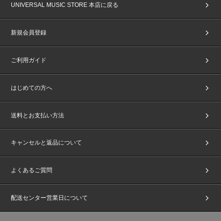
UNIVERSAL MUSIC STORE 本店に戻る
案内いたします。
※ご参加にあたり、『パスコード』をご提示いただけるスマートフォン(タ
ブレット含む)が必要になります。
新規会員登録
※スマートフォン・タブレット(一部機種を除く)をお持ちでない方はイベン
トへご参加いただけません。あらかじめご了承ください。
※『パスコード』が配信されましたらすぐにご確認およびダウンロードまた
ご利用ガイド
は画面キャプチャいただき、ご準備をお願いいたします。
※イベント当日は『パスコード』をご提示いただきます。携帯端末は、必ず
おひとり様１台ずつご用意ください。
はじめての方へ
＜CD予約から応募、当落発表、イベント参加までの手順＞
送料とお支払い方法
①「WARAiNA」イベント応募用CD予約対象ショップにて、対象商品を予
約
②応募用シリアル/応募フォームURL通知日時にメールもしくは各ショップ
のマイページにて、応募用シリアルナンバーと応募サイトURLが表示され
キャンセルと返品について
ます
③応募用シリアルを応募フォームURLのフォームに沿って入力、応募完
了！
よくあるご質問
※CDを予約しただけでは応募にはなりませんので必ず応募サイトでの応募
を完了してください。
④応募の当落は、応募サイトに登録したメールアドレス宛てにお送りいたし
配送センター営業日について
ます。
※CDを予約したサイトからの連絡はいたしません。