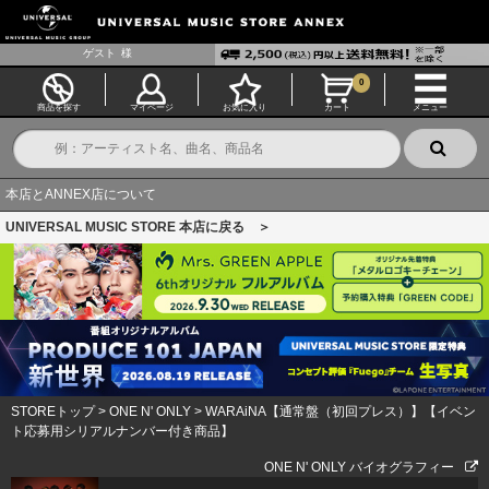
ゲスト
様
0
商品を探す
マイページ
お気に入り
カート
メニュー
本店とANNEX店について
UNIVERSAL MUSIC STORE 本店に戻る ＞
STOREトップ
>
ONE N' ONLY
>
WARAiNA【通常盤（初回プレス）】【イベン
ト応募用シリアルナンバー付き商品】
ONE N' ONLY バイオグラフィー