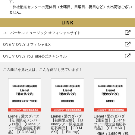
す。
受付締切：18:50
・弊社配送センターの
定休日（土曜日、日曜日、祝日など）の出荷はござい
ません。
B賞：トレーディングカード ～シリアルナンバー１つで応募！！
LINK
各メンバー100名、合計500名様に抽選でプレゼント！
ユニバーサル ミュージック オフィシャルサイト
※各賞の応募詳細、注意事項は＜各賞の応募詳細、注意事項＞を必ずご確認
ください。
ONE N' ONLY オフィシャルX
＜応募方法＞
ONE N' ONLY YouTube公式チャンネル
イベント応募対象予約期間中に、下記イベント応募予約対象のオンラインシ
ョップで「WARAiNA」をご予約のお客様にイベント応募用のシリアルナン
バーを、CD１枚につき１つ差し上げます。
この商品を見た人は、こんな商品も見ています！
A賞：「WARAiNA」発売記念スペシャル特典会
⇒ シリアルナンバーが３つ必要です。
応募の際は参加ご希望の「日程・会場」と「メンバー」を選択してくださ
い。
B賞：トレーディングカード
⇒ シリアルナンバーが１つ必要です。
Lienel / 愛のダバダ
Lienel / 愛のダバダ
Lienel / 愛のダバダ
応募の際はご希望のメンバーを選択してください。
【初回限定メンバー
【初回限定盤】【Li
【通常盤】【Lienel
ソロ盤】【Lienelツ
enelツアー限定企画
ツアー限定企画応募
アー限定企画応募商
応募商品】【CD M
商品】【CD MAXI】
※シリアルナンバーはどのオンラインショップで付与されたものでも組み合
品】【CD MAXI】
AXI】【+Blu-ray】
わせて応募することが可能です。
価格：1,650円（税