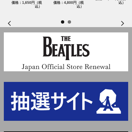
価格：1,650円（税
価格：4,800円（税
込）
※本イベントの応募対象商品のご予約はいかなる理由においてもキャンセル
込）
込）
不可となります。あらかじめご了承ください。
＜応募受付期間＞
■1回目
CD予約期間：2026年2月27日(金)19:00～3月8日(日)23:59
応募用シリアル/応募サイトURL通知日時：3月10日(火)18:00以降
応募期間：3月10日(火)18:00～3月12日(木)23:59
当落発表：3月16日(月)18:00頃
■2回目
CD予約期間：2026年3月9日(月)11:00～3月17日(火)23:59
応募用シリアル/応募サイトURL通知日時：3月19日(木)18:00以降
応募期間：3月19日(木)18:00～3月22日(日)23:59
当落発表：3月25日(水)18:00頃
※1回目のご予約時に付与したシリアルナンバーは2回目の応募期間には使
用することができませんのでご注意ください。
※応募用シリアル/応募サイトURLの通知時間は各オンラインショップによ
って前後いたします。
※上記応募期間以外はご予約、ご応募できません。
※当落発表は応募期間内にご応募いただいた方を対象に抽選システム「chor
d」マイページ内およびメールにて「当選」・「落選」をお知らせいたしま
す。
※当落発表メールの配信は目安時間のため、前後する可能性がございます。