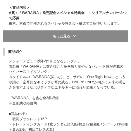
＜賞品内容＞
A賞：「WARAiNA」発売記念スペシャル特典会 ～シリアルナンバー３つ
で応募！
東京、京都で開催されるスペシャル特典会へ抽選でご招待いたします。
【特典会内容】
もっと見る
・2ショット撮影会
・メンバー個別サイン会
・動画撮影OKお見送り会
商品紹介
【開催日程/会場】
メジャーデビュー以降2作目となるシングル。
2026年5月30日(土) 京都府
表題曲「WARAiNA」は突き抜けた多幸感と華やかなパレード感が満載の、
2026年5月31日(日) 東京都
ハイパースマイルソング。
※会場はご当選者様のみお知らせいたします。
曲タイトルの「WARAiNA(笑いな)」と、サビの「One Right Now」という
歌詞が、空耳的なギミックが耳に残る、ONE N’ ONLYが向かう未来の明る
【開催時間】
※東京、京都共通
さを表すようなポジティブなエネルギーに溢れた楽曲となっている。
・第1部 2ショット撮影会① (メンバー3名同時開催)
イベント開始：13:00(予定)
「WARAiNA」を含む全3曲収録
受付開始：12:40
※全形態収録曲同一
入場口締切り：13:15
受付締切：14:10
■商品仕様：
・歌詞ブックレット16P
・第2部 2ショット撮影会② (メンバー2名同時開催)
・トレーディングカード1枚ランダム封入(絵柄全12種類)(メンバーソロ×2種
イベント開始：15:00(予定)
＋集合2種、初回プレスのみ)