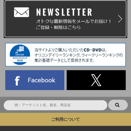
※当選確率は、ご応募順とは関係ございません。
＜抽選システムとパスコード（抽選システム「chord」発行の電子チケッ
ト）について＞
本イベントは抽選システム「chord」を利用します。
CDご予約後に受け取ったシリアルナンバーを抽選システム「chord」の応
募フォームに記入してご応募ください。
ご応募にはchordへの会員登録が必要ですので、必ず事前に会員登録をお願
いいたします。(登録無料)
【chordウェブサイト】
https://cdefgah.net/
※迷惑メール対策をされている方は、事前に“@cdefgah.net”のドメイン受信
設定をお願いいたします。
※当選、落選は登録時のメールアドレス宛にお送りいたします。また、chor
dマイページからもご確認いただけます。
※お客様の通信状況により当落通知メールが届かない場合もございますの
で、必ず抽選結果発表期間内に 『マイページ（申込詳細）』にて当落結果
をご確認ください。
※いかなる理由でも､chord会員登録後の個人情報（お名前、生年月日）の
変更は一切いたしかねます｡
ご利用について
本イベントはchordが発行する電子チケット『パスコード』を使用してご参
加いただきます。
『パスコード』は売買・譲渡の防止のため、各イベントの前日17:00頃にご