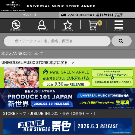
ゲスト
様
0
商品を探す
マイページ
お気に入り
カート
メニュー
本店とANNEX店について
UNIVERSAL MUSIC STORE 本店に戻る ＞
STOREトップ
>
JI BLUE, INI, JO1
>
景色【2形態セット】