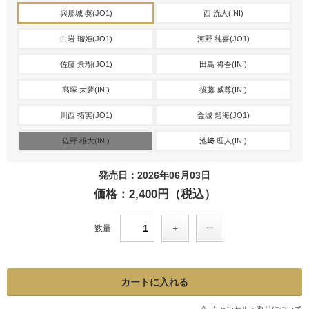
與那城 奨(JO1)
西 洸人(INI)
白岩 瑠姫(JO1)
河野 純喜(JO1)
佐藤 景瑚(JO1)
田島 将吾(INI)
髙塚 大夢(INI)
後藤 威尊(INI)
川西 拓実(JO1)
金城 碧海(JO1)
佐野 雄大(INI)
池﨑 理人(INI)
発売日：2026年06月03日
価格：2,400円（税込）
数量