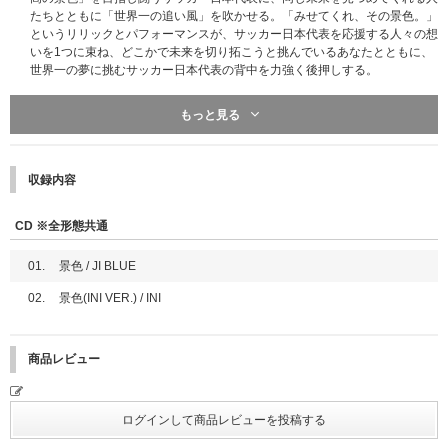
たちとともに「世界一の追い風」を吹かせる。「みせてくれ、その景色。」
というリリックとパフォーマンスが、サッカー日本代表を応援する人々の想
いを1つに束ね、どこかで未来を切り拓こうと挑んでいるあなたとともに、
世界一の夢に挑むサッカー日本代表の背中を力強く後押しする。
【CD】※2形態共通
※ソロ絵柄全12種類よりご希望のメンバーの絵柄を1種選択いただけます。
もっと見る
1. 景色 / JI BLUE
※裏面には共通で集合1種類の絵柄がついています。
2. 景色(INI VER.) / INI
※2026年4月5日（日）までにご予約いただいたお客様は必ずご希望メンバ
ーをご選択いただけます。
収録内容
※2026年4月6日（月）以降ご注文の場合、なくなり次第終了となります。
[2]
CD ※全形態共通
歓喜 VER.
＜初回プレス限定封入特典＞
01.
景色 / JI BLUE
①応募抽選券(シリアルナンバー) 1枚
②トレーディングカード 1枚 (歓喜 VER.12種類の中から1枚をランダム封
02.
景色(INI VER.) / INI
入)
③セルカトレーディングカード 1枚 (歓喜 VER.12種類の中から1枚をランダ
ム封入)
商品レビュー
旋風 VER.
＜初回プレス限定封入特典＞
①応募抽選券(シリアルナンバー) 1枚
②トレーディングカード 1枚 (旋風 VER.12種類の中から1枚をランダム封