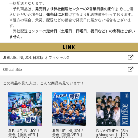
【C賞】個別オンラインサイン会（合計360名様）
一括配送となります。
各メンバーとの個別オンラインサイン会…各メンバー30名様／合計360名様
・予約商品は、
発売日より弊社配送センターの2営業日前の正午まで
にご購
入いただいた場合は、
発売日にお届け
するよう配送準備を行っております。
【D賞】個別オンライントーク会（合計3,600名様）
※遠方の場合、天災、配送などの都合で発売日に届かない場合もございま
各メンバーとの個別オンライントーク会…各メンバー300名様／合計3,600
す。
名様
・弊社配送センターの
定休日（土曜日、日曜日、祝日など）の出荷はござい
┗ 【C賞】【D賞】開催日
ません。
2026年6月28日（日）開催予定 ※開催日は変更になる可能性がございま
LINK
す。
JI BLUE, INI, JO1 日本版 オフィシャルX
【応募期間】
2026年6月2日（火）11:00 ～ 2026年6月14日（日）23:59
●1回目
Official Site
応募期間：2026年6月2日（火）11:00 ～ 2026年6月7日（日）23:59
当落発表：2026年6月12日（金）20:00頃
この商品を見た人は、こんな商品も見ています！
●2回目
応募期間：2026年6月8日（月）11:00 ～ 2026年6月14日（日）23:59
当落発表：2026年6月19日（金）20:00頃
※応募抽選特典の詳細は公式サイトをご確認ください。
※初回プレス分のみの封入特典となります。初回分終了後も商品ページの表
記の変更はございません。ご了承ください。
応募抽選特典の詳細はこちら（外部サイトへ移動します）
JI BLUE, INI, JO1 /
JI BLUE, INI, JO1 /
INI / ANTHEM【Sin
景色【旋風 VER.】
景色【歓喜 VER.】
g Along ver.】【CD