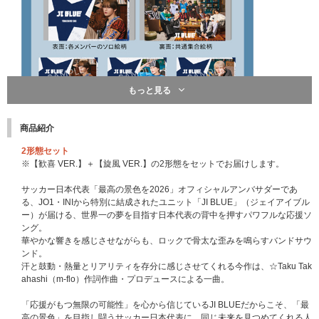
もっと見る
商品紹介
2形態セット
※【歓喜 VER.】＋【旋風 VER.】の2形態をセットでお届けします。
サッカー日本代表「最高の景色を2026」オフィシャルアンバサダーであ
る、JO1・INIから特別に結成されたユニット「JI BLUE」（ジェイアイブル
ー）が届ける、世界一の夢を目指す日本代表の背中を押すパワフルな応援ソ
ング。
華やかな響きを感じさせながらも、ロックで骨太な歪みを鳴らすバンドサウ
ンド。
汗と鼓動・熱量とリアリティを存分に感じさせてくれる今作は、☆Taku Tak
ahashi（m-flo）作詞作曲・プロデュースによる一曲。
「応援がもつ無限の可能性」を心から信じているJI BLUEだからこそ、「最
高の景色」を目指し闘うサッカー日本代表に、同じ未来を見つめてくれる人