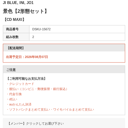
JI BLUE, INI, JO1
景色【2形態セット】
【CD MAXI】
商品番号
DSKU-15672
組み枚数
2
【配送期間】
出荷予定日：2026年08月07日
ご注意
【ご利用可能なお支払方法】
・クレジットカード
・後払い（コンビニ・郵便振替・銀行振込）
・代金引換
・d払い
・auかんたん決済
・ソフトバンクまとめて支払い・ワイモバイルまとめて支払い
【メンバー】クリックしてお選び下さい