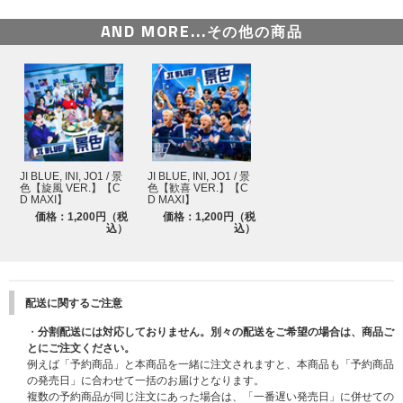
入)
③セルカトレーディングカード 1枚 (旋風 VER.12種類の中から1枚をランダ
AND MORE...
その他の商品
ム封入)
■JI BLUE SINGLE『景色』応募抽選特典
【Ｓ賞】青春のパストーク会（合計264名様）
サッカーにちなんで、各メンバーとサッカーボールでパスを繋ぎ、トークを
楽しんでいただく企画です。（パスは１ラリー）
・関東会場…各メンバー11名様／合計132名様 ・関西会場…各メンバー11
名様／合計132名様
JI BLUE, INI, JO1 / 景
JI BLUE, INI, JO1 / 景
【A賞】個別オフラインサイン会（合計720名様）
色【旋風 VER.】【C
色【歓喜 VER.】【C
各メンバーとの個別オフラインサイン会
D MAXI】
D MAXI】
・関東会場…各メンバー30名様／合計360名様 ・関西会場…各メンバー30
価格：1,200円（税
価格：1,200円（税
込）
込）
名様／合計360名様
【B賞】個別オフライントーク会（合計7,200名様）
各メンバーとの個別オフライントーク会
・関東会場…各メンバー300名／合計3,600名様 ・関西会場…各メンバー30
配送に関するご注意
0名／合計3,600名様
┗【Ｓ賞】【A賞】【B賞】開催日
・
分割配送には対応しておりません。別々の配送をご希望の場合は、商品ご
・関東会場…2026年6月27日（土）開催予定 ・関西会場…2026年7月5日
とにご注文ください。
（日）開催予定
例えば「予約商品」と本商品を一緒に注文されますと、本商品も「予約商品
※開催日は変更になる可能性がございます。
の発売日」に合わせて一括のお届けとなります。
複数の予約商品が同じ注文にあった場合は、「一番遅い発売日」に併せての