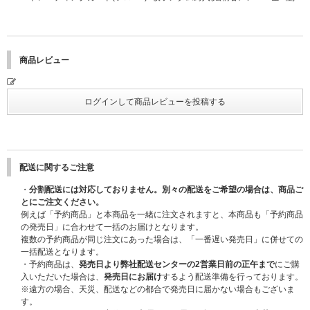
わせ締切】16:30
onlineEvent
4部 メンバー個別オンライントーク 16:45～
【受付締切】16:05 【受付締切】17:20 【イベント開始】16:45 【問い合
わせ締切】17:45
商品レビュー
※応募詳細、注意事項は下記の内容を必ずご確認ください。
＜応募方法＞
イベント応募対象予約期間中に、イベント応募予約対象商品をご予約のお客
様にイベント応募用のシリアルナンバーを、CD１枚につき１つ差し上げま
す。
配送に関するご注意
※応募にはシリアルナンバーが３つ必要です。
※「メンバー個別オンライントーク」へ応募の際は希望の「メンバー」を選
・
分割配送には対応しておりません。別々の配送をご希望の場合は、商品ご
択してください。
とにご注文ください。
※参加する部は選択いただけません。ランダムでのご当選となりますのでご
例えば「予約商品」と本商品を一緒に注文されますと、本商品も「予約商品
了承ください。
の発売日」に合わせて一括のお届けとなります。
※シリアルナンバーはどのオンラインショップで付与されたものでも組み合
複数の予約商品が同じ注文にあった場合は、「一番遅い発売日」に併せての
わせて応募することが可能です。
一括配送となります。
※本イベントの応募対象商品のご予約はいかなる理由においてもキャンセル
・予約商品は、
発売日より弊社配送センターの2営業日前の正午まで
にご購
不可となります。あらかじめご了承ください。
入いただいた場合は、
発売日にお届け
するよう配送準備を行っております。
※遠方の場合、天災、配送などの都合で発売日に届かない場合もございま
＜応募受付期間＞
す。
■1回目