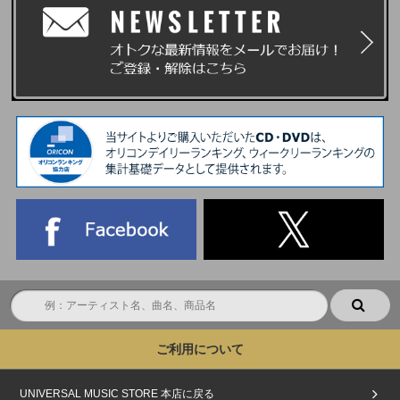
④応募の当落は、応募サイトに登録したメールアドレス宛てにお送りいたし
ます。
※CDを予約したサイトからの連絡はいたしません。
⑤当選のお客様へは６月8日(月)18:00頃に「オンラインイベント参加用シリ
アルコード」をお送りします。
⑥指定された身分証明を忘れずに持参してイベントをお楽しみください！！
＜応募対象商品＞
応募対象商品はこちら
※上記オンラインイベント応募用CD予約対象商品以外でご予約・ご購入い
ただいても応募用シリアルナンバーは付与されませんのでご注意ください。
※ご予約の際は必ず商品ページに「オンラインイベント応募用シリアルナン
バー付き」の表示があることを確認し、指定してご予約ください。
表示がない通常商品を誤って予約してしまった場合の変更、キャンセルはで
きませんのでご注意ください。
※オフィシャルファンクラブ「SWAG」・UNIVERSAL MUSIC STOREで初
回限定メンバーソロ盤の5形態セットをご予約の場合は応募用シリアルナン
バーを５つ差し上げます。
※イベント応募予約対象商品は店舗別購入特典の対象です。
※その他決済方法などは各ショップの注意事項をご確認ください。
ご利用について
＜応募注意事項＞
※おひとり様何度でもご応募可能ですが、シリアルナンバーは一度使用する
UNIVERSAL MUSIC STORE 本店に戻る