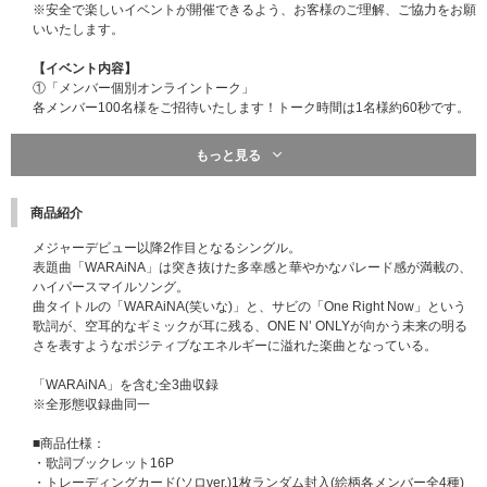
※安全で楽しいイベントが開催できるよう、お客様のご理解、ご協力をお願
いいたします。
【イベント内容】
①「メンバー個別オンライントーク」
各メンバー100名様をご招待いたします！トーク時間は1名様約60秒です。
②「メンバー全員リレー式オンライントーク」
もっと見る
160名様をご招待いたします！
※メンバー全員で順番に、メンバー1名あたり約15秒ずつお繋ぎしてオンラ
商品紹介
イントークいたします。
メジャーデビュー以降2作目となるシングル。
【開催日程】
表題曲「WARAiNA」は突き抜けた多幸感と華やかなパレード感が満載の、
2026年6月13日(土)
ハイパースマイルソング。
1部 メンバー全員リレー式オンライントーク 14:00~
曲タイトルの「WARAiNA(笑いな)」と、サビの「One Right Now」という
【受付開始】13:35 【受付締切】14:05 【イベント開始】14:00 【問い合わ
歌詞が、空耳的なギミックが耳に残る、ONE N’ ONLYが向かう未来の明る
せ締切】14:30
さを表すようなポジティブなエネルギーに溢れた楽曲となっている。
2部 メンバー全員リレー式オンライントーク 14:45～
「WARAiNA」を含む全3曲収録
【受付開始】14:20 【受付締切】14:50 【イベント開始】14:45 【問い合
※全形態収録曲同一
わせ締切】15:15
■商品仕様：
3部 メンバー個別オンライントーク 15:30～
・歌詞ブックレット16P
【受付開始】15:05 【受付締切】16:05 【イベント開始】15:30 【問い合
・トレーディングカード(ソロver.)1枚ランダム封入(絵柄各メンバー全4種)