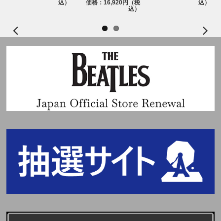
込）
価格：16,920円（税
込）
募フォームに記入してご応募ください。
込）
ご応募にはchordへの会員登録が必要ですので、必ず事前に会員登録をお願
いいたします。(登録無料)
【chordウェブサイト】
https://cdefgah.net/
※迷惑メール対策をされている方は、事前に“@cdefgah.net”のドメイン受信
設定をお願いいたします。
※当選、落選は登録時のメールアドレス宛にお送りいたします。また、chor
dマイページからもご確認いただけます。
※お客様の通信状況により当落通知メールが届かない場合もございますの
で、必ず抽選結果発表期間内に 『マイページ（申込詳細）』にて当落結果
をご確認ください。
※いかなる理由でも､chord会員登録後の個人情報（お名前、生年月日）の
変更は一切いたしかねます｡
＜CD予約から応募、当落発表、イベント参加までの手順＞
①「WARAiNA」イベント応募用CD予約対象ショップにて、対象商品を予
約
②応募用シリアル/応募フォームURL通知日時にメールもしくは各ショップ
のマイページにて、応募用シリアルナンバーと応募サイトURLが表示され
ます
③応募用シリアルを応募フォームURLのフォームに沿って入力、応募完
了！
※CDを予約しただけでは応募にはなりませんので必ず応募サイトでの応
募を完了してください。