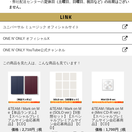
・弊社配送センターの
定休日（土曜日、日曜日、祝日など）の出荷はござい
CD予約期間：2026年３月30日(月)11:00～4月5日(日)23:59
ません。
応募用シリアル/応募サイトURL通知日時：4月7日(火)18:00以降
応募期間：4月７日(火)18:00～4月9日(木)23:59
LINK
当落発表：4月13日(月)18:00頃
ユニバーサル ミュージック オフィシャルサイト
■2回目
CD予約期間：2026年4月6日(月)11:00～4月14日(火)23:59
ONE N' ONLY オフィシャルX
応募用シリアル/応募サイトURL通知日時：4月16日(木)18:00以降
応募期間：4月16日(木)18:00～4月19日(日)23:59
ONE N' ONLY YouTube公式チャンネル
当落発表：4月21日(火)18:00頃
※1回目のご予約時に付与したシリアルナンバーは2回目の応募期間には使
この商品を見た人は、こんな商品も見ています！
用することができませんのでご注意ください。
※応募用シリアル/応募サイトURLの通知時間は各オンラインショップによ
って前後いたします。
※上記応募期間以外はご予約、ご応募できません。
※当落発表は応募期間内にご応募いただいた方を対象に抽選システム「chor
d」マイページ内およびメールにて「当選」・「落選」をお知らせいたしま
す。
※当落発表メールの配信は目安時間のため、前後する可能性がございます。
&TEAM / Mark on M
&TEAM / Mark on M
&TEAM / Mark on M
※当選確率は、ご応募順とは関係ございません。
e【単品ランダム】
e (SOLO ver.)【9形
e (Mini CD-R ver.)
【スペシャルプレミ
態セット】【スペシ
【スペシャルプレミ
アムサイン会応募商
ャルプレミアムサイ
アムサイン会応募商
＜抽選について＞
品】【CD】
ン会応募商品】【C
品】【CD】
本イベントは抽選システム「chord」を利用します。
D】
価格：2,710円（税
価格：1,700円（税
CDご予約後に受け取ったシリアルナンバーを抽選システム「chord」の応