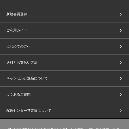
と無効になります。
※応募はスマートフォン・タブレット(一部機種を除く)、パソコンからご応
募ください。
新規会員登録
※理由を問わずシリアルナンバーの再発行、再通知は行いません。
※シリアルナンバーの転売は禁止です。転売、譲渡によるお客様同士のトラ
ブルには一切対応いたしません。
ご利用ガイド
※大文字・小文字・全角・半角を判別いたしますので入力内容にお間違えの
ないようご注意ください。シリアルナンバーは半角英数字です。
※応募時は個人情報の登録が必要です。
はじめての方へ
※応募時は電波状況の良いところで行ってください。通信料はお客様のご負
担となります。
※締切間近などの時間帯によっては､応募画面に繋がりにくい場合がござい
送料とお支払い方法
ます｡余裕を持ってご応募ください｡
※ご応募の前にchordの利用規約をご確認いただき、同意の上で、当イベン
トにご応募ください。
応募完了と同時に利用規約、注意事項に同意があったものといたします。
キャンセルと返品について
＜オンラインイベントの参加について＞
当イベントは株式会社WithLIVE が運営する専用アプリ｢WithLIVE Meet&Gre
よくあるご質問
et」を使用してご参加いただきます。
｢WithLIVE Meet&Greet」のアプリをダウンロードしたスマートフォン・タ
ブレット(一部機種を除く)のダウンロードと、会員登録(無料)をお願いしま
配送センター営業日について
す。
■スマホアプリ「WithLIVE Meet&Greet」