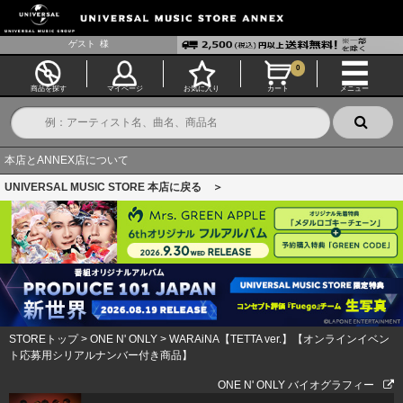
ゲスト
様
0
商品を探す
マイページ
お気に入り
カート
メニュー
本店とANNEX店について
UNIVERSAL MUSIC STORE 本店に戻る ＞
STOREトップ
>
ONE N' ONLY
>
WARAiNA【TETTA ver.】【オンラインイベン
ト応募用シリアルナンバー付き商品】
ONE N' ONLY バイオグラフィー