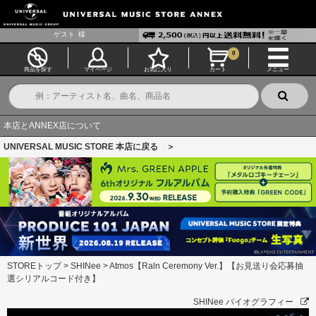
ゲスト
様
0
商品を探す
マイページ
お気に入り
カート
メニュー
本店とANNEX店について
UNIVERSAL MUSIC STORE 本店に戻る ＞
STOREトップ
>
SHINee
>
Atmos【Raln Ceremony Ver.】【お見送り会応募抽
選シリアルコード付き】
SHINee バイオグラフィー