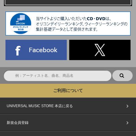
※その他、特典会の運営に関するすべての事は、会場運営スタッフの指示に
従っていただきますよう、お願い申し上げます。
【禁止事項】
※会場内では、撮影可能と案内されている場合を除き、カメラ・ビデオカメ
ラ・携帯電話等による撮影、録音、録画行為を一切禁止いたします。
※禁止行為が発覚した場合は、データ削除・機材没収の上、ご退場いただき
ます。また、今後のイベントへの参加をお断りする場合がございます。
※飲酒されている方、アルコール類を所持されている方のご参加は固くお断
りいたします。その場合でも商品の返品・返金はできません。
※プレゼントおよびファンレター、お花などはお受け取りできません。
【中止・変更・免責事項】
※会場内外で発生した事故・盗難等について、主催者・会場・出演者は一切
責任を負いません。貴重品は各自で管理をお願いいたします。
※会場までの交通費・宿泊費等はお客様ご自身のご負担となります。イベン
ト中止の場合も同様です。
ご利用について
※感染症の状況、アーティスト都合、天候、災害、交通機関の乱れ、会場設
備不良、その他やむを得ない事情により、イベントを中止・中断・変更する
場合がございます。
UNIVERSAL MUSIC STORE 本店に戻る
※イベントの日程・内容変更、中止、途中終了の場合でも、ご購入商品の払
い戻し・返金等は一切行いません。
※終電時刻等につきまして、主催者は一切の責任を負いかねます。
新規会員登録
※主催者が安全な運営に支障があると判断した場合、ご参加をお断りする場
合がございます。