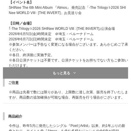
【イベント名】
SHINee The 6th Mini Album 『Atmos』 発売記念「-The Trilogy I-2026 SHI
Nee WORLD VIII : [THE INVERT]」お見送り会
【日時／会場】
｢-The Trilogy I-2026 SHINee WORLD VIII : [THE INVERT]｣公演会場
2026年6月5日(金)時間未定 ＠埼玉・ベルーナドーム
2026年6月7日(日)時間未定 ＠埼玉・ベルーナドーム
※参加メンバーは予告なく変更になる場合がございます。あらかじめご了承
ください。
※各日、終演後に実施予定。
※各日公演チケットは不要です。公演チケットをお持ちでない方もご参加い
ただけます。
もっと見る
【ご招待人数】
2026年6月5日(金) 300名様
ご注意
2026年6月7日(日) 300名様
※商品は先着で数には限りがあり、上限数に達し次第、販売を終了いたしま
【販売期間とシリアルコード通知日時】
すが、商品数の追加確保が可能な場合、再販売を行う場合がございます。
【1回目】2026年5月20日(水)18:00～5月21日(木)23:59
⇒シリアルコード通知日時：5月22日(金)20:00以降順次
【2回目】2026年5月22日(金)0:00～5月24日(日)23:59
商品紹介
⇒シリアルコード通知日時：5月25日(月)20:00以降順次
今作は、昨年5月に発売したシングル『Poet | Artist』以来、約1年ぶりの新
【シリアルコード通知方法】