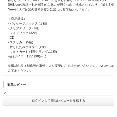
作となり、タイトル曲『Atmos』を含む多様なジャンルの全6曲が収録。
※「お見送り会応募抽選シリアルコード」は、UNIVERSAL MUSIC STORE
SHINeeの洗練された感覚的な魅力が際立つ曲で構成されており、’’最もSHI
のマイページ内、お知らせ欄でご案内いたします。
Neeらしい’’音楽の世界を存分に楽しめる作品となります。
※対象商品1点ご購入につき、「お見送り会応募抽選シリアルコード」を１
点差し上げます。全7形態10種セット購入の場合は「お見送り会応募抽選シ
＜商品構成＞
リアルコード」を13点差し上げます。
- パッケージボックス (１種)
※ご注文いただいた対象商品に応じた点数分の「お見送り会応募抽選シリア
- クリアスリーブ (1種)
ルコード」をお知らせいたします。
- フォトブック (32P)
※ご案内するお見送り会応募抽選シリアルコードを使用して、応募期間内に
- CD
お客様ご自身でご応募いただく必要がございます。ご応募いただかないと抽
- ステッカー (5種)
選申込完了にはなりませんのでご注意ください。
- 折りたたみポスター (1種)
※いかなる理由においても、「お見送り会応募抽選シリアルコード」の再発
- フォトカード (4種中ランダム1種)
行はいたしません。ご注意ください。
商品サイズ：135*190(mm)
※退会されると、マイページおよび「シリアルコード」が削除され復元でき
ませんのでご注意ください。
※構成内容は制作元の事情により変更になる場合がございます。あらかじめ
マイページ通知についてはこちら
ご了承ください。
【対象商品】
SHINee The 6th Mini Album『Atmos』
商品レビュー
2026年7月3日(金)～順次お届け予定
お見送り会応募抽選シリアルコード付き商品はこちら
【応募期間】
2026年5月20日(水)18:00～ 2026年５月26日(火)23:59まで
※対象商品販売期間および応募期間終了後にご予約・ご購入いただいた場
合、抽選特典の対象外となりますのでご注意ください。