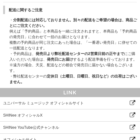
※応募締切前はアクセスが集中する可能性がございますので、時間の余裕を
もってご応募ください。
配送に関するご注意
・
分割配送には対応しておりません。別々の配送をご希望の場合は、商品ご
【応募方法】
とにご注文ください。
シリアルコード付き対象商品1枚ご予約購入につき、シリアルコード1点を
例えば「予約商品」と本商品を一緒に注文されますと、本商品も「予約商品
差し上げます。ご予約購入時にデジタルで配布されるシリアルコード1点に
の発売日」に合わせて一括のお届けとなります。
つき1回の応募が可能です。特典会の日程を選択いただき、ご応募いただけ
複数の予約商品が同じ注文にあった場合は、「一番遅い発売日」に併せての
ます。
一括配送となります。
■応募受付は
こちら
から
・予約商品は、
発売日より弊社配送センターの2営業日前の正午まで
にご購
入いただいた場合は、
発売日にお届け
するよう配送準備を行っております。
※「シリアルコード付き」と記載のある商品を選んでご購入ください。通常
※遠方の場合、天災、配送などの都合で発売日に届かない場合もございま
商品をご購入いただいても応募抽選の対象にはなりません。
す。
※対象商品は数に限りがございます。各上限に達し次第販売期間内でも予約
・弊社配送センターの
定休日（土曜日、日曜日、祝日など）の出荷はござい
受付終了となりますので、ぜひお早めにご予約ください。
ません。
※「シリアルコード付き」商品のお支払方法は、事前決済のみとなります。
決済方法は各サイトによって異なります。ご希望のサイトでご確認くださ
LINK
い。
※「シリアルコード付き」商品も各ストア特典の対象となります。
ユニバーサル ミュージック オフィシャルサイト
※特典の応募状況、抽選方法、また当選などに関するお問い合わせは一切お
受けいたしません。
SHINee オフィシャルX
【当選発表】
SHINee YouTube公式チャンネル
2026年6月2日(火)12:00以降予定
【特典会に関する注意事項】※必ずご一読ください
オフィシャルサイト