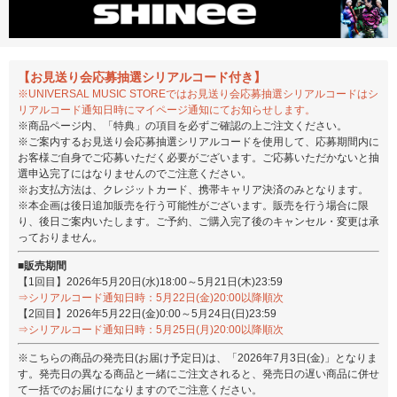
【お見送り会応募抽選シリアルコード付き】
※UNIVERSAL MUSIC STOREではお見送り会応募抽選シリアルコードはシ
リアルコード通知日時にマイページ通知にてお知らせします。
※商品ページ内、「特典」の項目を必ずご確認の上ご注文ください。
※ご案内するお見送り会応募抽選シリアルコードを使用して、応募期間内に
お客様ご自身でご応募いただく必要がございます。ご応募いただかないと抽
選申込完了にはなりませんのでご注意ください。
※お支払方法は、クレジットカード、携帯キャリア決済のみとなります。
※本企画は後日追加販売を行う可能性がございます。販売を行う場合に限
り、後日ご案内いたします。ご予約、ご購入完了後のキャンセル・変更は承
っておりません。
■販売期間
【1回目】2026年5月20日(水)18:00～5月21日(木)23:59
⇒シリアルコード通知日時：5月22日(金)20:00以降順次
【2回目】2026年5月22日(金)0:00～5月24日(日)23:59
⇒シリアルコード通知日時：5月25日(月)20:00以降順次
※こちらの商品の発売日(お届け予定日)は、「2026年7月3日(金)」となりま
す。発売日の異なる商品と一緒にご注文されると、発売日の遅い商品に併せ
て一括でのお届けになりますのでご注意ください。