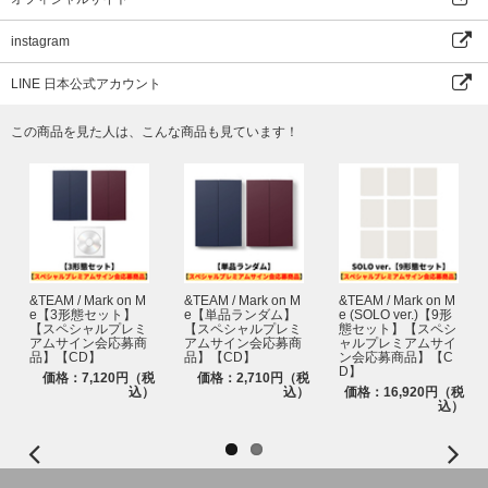
※ご当選されたお客様は、イベント参加時にご本人確認をおこないます。
※ご本人様確認は公演開始時間前におこないます。公演チケットをお持ちで
instagram
ないご当選者様も、ご本人様確認の場へお越しいただく必要がございます。
ご本人様確認をせず終演後のイベントのみご参加いただくことは出来かねま
LINE 日本公式アカウント
すので予めご了承ください。
ご本人様確認に必要な書類は以下です。
この商品を見た人は、こんな商品も見ています！
①デジタルチケット(必ずログインして表示ください。スクリーンショット
でのご提示は不可となります。)
②ご本人様確認書類
※①デジタルチケット ②ご本人様確認書類のお名前（顔写真含む）を、イ
ベント応募情報とあわせて確認させていただきます。
ご応募の際はデジタルチケット、ご本人様確認書類の記載の相違がないよ
う、必ずイベントに参加されるご本人様ご自身でご応募ください。なお、イ
ベント応募情報とデジタルチケットご本人様確認書類の記載内容が異なる場
合は、ご参加をお断りする場合がございます。
&TEAM / Mark on M
&TEAM / Mark on M
&TEAM / Mark on M
※［ご本人様確認書類］は
コチラ
からご確認ください
e【3形態セット】
e【単品ランダム】
e (SOLO ver.)【9形
※シリアルコードはイベント応募にのみ有効です。
【スペシャルプレミ
【スペシャルプレミ
態セット】【スペシ
アムサイン会応募商
アムサイン会応募商
ャルプレミアムサイ
※いかなる理由においても、シリアルコードの再発行はいたしません。
品】【CD】
品】【CD】
ン会応募商品】【C
※シリアルコードを複数お持ちの場合は、複数応募が可能です。異なる公演
D】
価格：7,120円（税
価格：2,710円（税
日程であれば重複当選となる場合がございます。
込）
込）
価格：16,920円（税
込）
※本企画は後日追加販売を行う可能性がございます。販売を行う場合に限
り、後日ご案内いたします。
※ご予約・ご購入完了後のキャンセル・変更はできません。
※当落に関するお問い合わせには一切お答えできません。
※当選権利・各種券は、ご注文・ご当選されたご本人様のみ有効です。譲