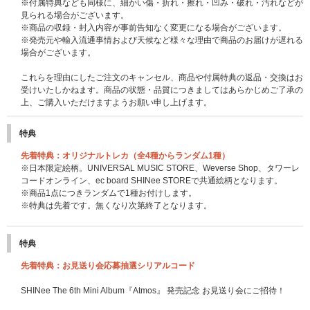
※付属特典なども同様に、細かい傷・折れ・擦れ・凹み・破れ・汚れなどが
見られる場合がございます。
※商品の収録・封入内容が事前告知なく変更になる場合がございます。
※発売元や輸入流通事情および天候など様々な理由で商品のお届けが遅れる
場合がございます。
これらを理由にしたご注文のキャンセル、商品や付属特典の返品・交換はお
受けいたしかねます。商品の状態・品質につきましてはあらかじめご了承の
上、ご購入いただけますようお願い申し上げます。
特典
先着特典：オリジナルトレカ（全4種からランダム1種）
※日本限定絵柄。UNIVERSAL MUSIC STORE、Weverse Shop、タワーレ
コードオンライン、ec board SHINee STOREで共通絵柄となります。
※商品1点につきランダムで1種お付けします。
※特典は先着です。無くなり次第終了となります。
特典
先着特典：お見送り会応募抽選シリアルコード
SHINee The 6th Mini Album『Atmos』 発売記念 お見送り会にご招待！