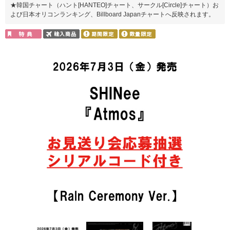
★韓国チャート（ハント[HANTEO]チャート、サークル[Circle]チャート）お
よび日本オリコンランキング、Billboard Japanチャートへ反映されます。