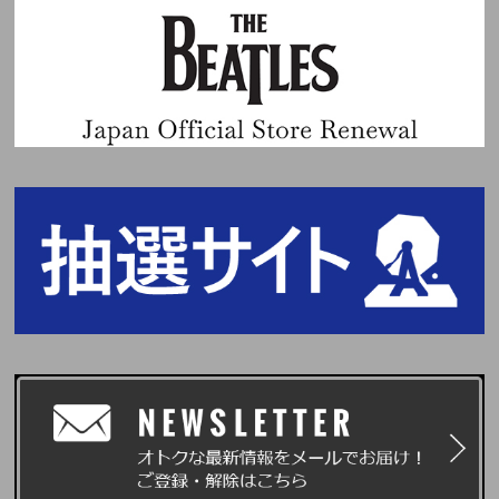
渡・転売（ネットオークション等への出品を含む）は固く禁止いたします。
転売・譲渡された権利は無効となります。
※未成年の方は、保護者の同意を得た上でご応募・ご購入ください。未成年
の方が応募された場合は、保護者の同意を得ているものとみなします。
【イベントに関する注意事項】
【持込／参加ルール】
※会場内への大きなお荷物（キャリーバッグ・ベビーカー・パネル・うちわ
等を含む）の持ち込みは禁止いたします。会場でのお預かりはできませんの
で、事前に近隣のコインロッカー等をご利用ください。
※装着可能なものは、[名刺サイズの名札やネームプレートのみ]となりま
す。洋服にピンバッジなどで装着してください。
※イベント参加時は両手を空けた手ぶらの状態でご参加いただきます。お荷
物は肩からかけるなどのご協力をお願いいたします。
※特典会中は、スマートフォンの電源をお切りいただき、必ずバッグの中に
しまってください。バッグは必ず閉じた状態でご参加ください。
※イベントスペースのパーテーションを跨ぐ・潜るなどの行為は危険ですの
でおやめください。
※体調の優れない方は無理をなさらないようお願いいたします。気分が悪く
なった場合は、お近くのスタッフまでお知らせください。
※滞留禁止スペースでは、スタッフより移動のお願いをする場合がございま
す。案内に従っていただきますようお願いいたします。
※イベント運営上、スタッフがお客様の肩や腕などに触れて誘導する場合が
ございます。あらかじめご了承ください。