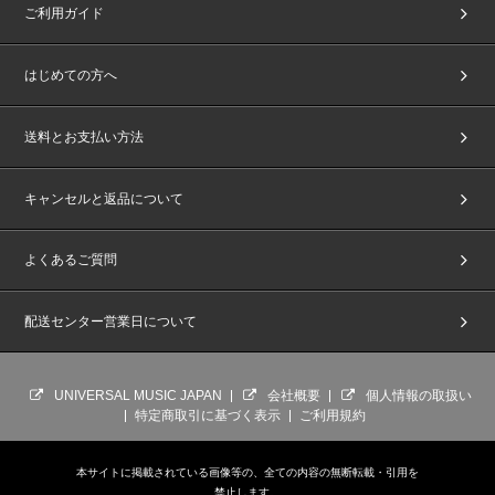
ご利用ガイド
皆様のご理解・ご協力を賜りますよう、何卒よろしくお願い申し上げます。
【個人情報のお取り扱いについて】
はじめての方へ
※本イベントは、株式会社ECBOスクエア（テイパーズグループ）の抽選シ
ステムを使用しています。そのためユニバーサル ミュージック合同会社
（UNIVERSAL MUSIC LLC）、および株式会社ECBOスクエア、株式会
送料とお支払い方法
社SM ENTERTAINMENT JAPANと受付時に取得した情報（個人報を含む）
を相互に使用させていただきます。あらかじめご了承ください。
※お客様の個人情報は厳重に管理いたします。お客様よりご提供いただいた
キャンセルと返品について
個人情報は、参加権利の偽造・転売行為の防止、及び各特典の運営に利用す
る目的の範囲を超えて利用することはありません。
※新規にTAPIRS MEMBERSにご登録の方も既に会員登録（無料）がお済み
よくあるご質問
の方も、必ず情報が正しく登録されているかご確認の上、ご応募ください。
※SHINee The 6th Mini Album『Atmos』 発売記念 お見送り会詳細は下記
ページも併せてご確認ください。(外部サイトに移ります。)
配送センター営業日について
SHINee Official WebSite
UNIVERSAL MUSIC JAPAN
会社概要
個人情報の取扱い
特定商取引に基づく表示
ご利用規約
本サイトに掲載されている画像等の、全ての内容の無断転載・引用を
禁止します。