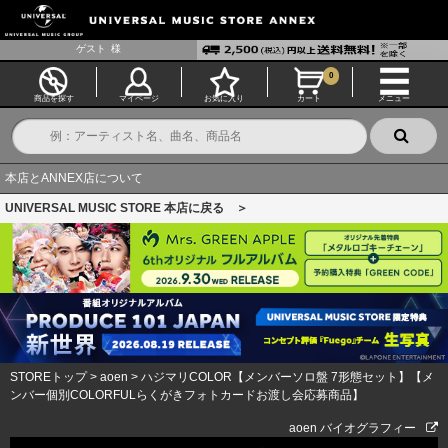
ゲスト
様
0
商品を探す
マイページ
お気に入り
カート
メニュー
本店とANNEX店について
UNIVERSAL MUSIC STORE 本店に戻る ＞
STOREトップ
>
aoen
>
ハジマリCOLOR【メンバーソロ盤 7形態セット】【メ
ンバー個別COLORFULらくがきフォトカードお渡し会応募商品】
aoen バイオグラフィー