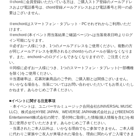
※chordに会員登録いただいている方は、ご購入ストア登録のメールアドレ
■応募期間(全1回)
スおよび電話番号は、chord登録メールアドレスおよび電話番号と同一の必
2026年6月2日(火)11:00～6月9日(火)10:59
要はございません。
→ 当落発表：6月15日(月)17:00頃
※対象応募期間内に応募対象商品をご予約、ご購入ください。
※enchordはスマートフォン・タブレット・PCそれぞれからご利用いただ
※上記応募期間以外は応募対象商品をご予約、ご購入いただけません。あら
けます。
かじめご了承ください。
※enchord (本イベント用当落結果ご確認ページ)へは当落発表日時よりログ
※各回の締切間近などの時間帯によっては、ご購入応募画面に繋がりにくい
イン可能になります。
場合がございます。余裕を持ってご購入ください。
※必ずお一人様につき、1つのメールアドレスをご使用ください。複数の方
が同じメールアドレスを使用されるとchordからのメールが届かなくなりま
■応募方法/注意事項
す。また、enchordへのログインもできなくなりますので、ご注意くださ
対象サイトにて初回限定盤、通常盤、メンバーソロ盤、2形態セット、7形
い。
態セットのいずれか1枚または1セットご予約(ご決済完了)と同時に自動エン
※同様に必ずお一人様につき、1つのスマートフォン・タブレット(一部機種
トリーになり、お客様からの応募作業は必要ございません。当イベントへの
を除く)をご使用ください。
ご応募を希望されるお客様は、必ず「メンバー個別COLORFULらくがきフ
※当選確率は、応募対象商品のご予約、ご購入順とは関係ございません。
ォトカードお渡し会応募商品」を選択してご購入ください。
※いかなる場合も、当落についてはお問い合わせいただいてもお答えいたし
※CD1枚のご購入で1回のご応募になり、購入回数、応募回数の制限はござ
かねます。あらかじめご了承ください。
いません。お一人様何回でもご購入、ご応募いただけます。
※セット商品をご購入の場合は枚数分に応じた応募口数になります。(2形態
■イベントに関する注意事項
セット購入で2口、7形態セット購入で7口)
・本イベントは、ユニバーサルミュージック合同会社(UNIVERSAL MUSIC
※「メンバー個別COLORFULらくがきフォトカードお渡し会応募商品」も
LLC)、株式会社HYBE JAPAN、WEVERSE JAPAN株式会社およびBEENOS
各ストア特典の対象になります。
Entertainment株式会社の間で、受付時に取得した情報(個人情報を含む)を相
互に使用させていただきます。あらかじめご了承ください。
※お支払方法は、クレジットカード、携帯キャリア決済（auかんたん決済
・当選されたご本人以外は、いかなる理由でもご参加できません。ご本人様
／au WALLET、ソフトバンクまとめて支払い・ワイモバイルまとめて支払
に代わりご家族やご友人が来場された場合も、理由に関わらずご入場できま