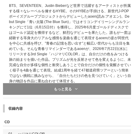
BTS、SEVENTEEN、Justin Bieberなど世界で活躍するアーティストが所属
する様々なレーベルを擁するHYBE。そのHYBEが手掛ける、新世代J-POP
ボーイズグループプロジェクトからデビューしたaoen(読み:アオエン)。De
but Single「青い太陽 (The Blue Sun)」ではオリコンデイリーシングルラン
キングにて1位（6月15日付）を獲得し、2025年6月度ゴールドディスクで
はゴールド認定を獲得するなど、鮮烈なデビューを果たした。誰もが一度は
経験する等身大のリアルな感情を楽曲を通じて表現するaoenの姿が同世代
を中心に共感を呼び、”青春の記憶を思い出す”と幅広い世代からも注目を集
めている。そんな青春リマインダーであるaoenが、2026年7月22日(水)に
リリースする3rd Single「ハジマリCOLOR」は、自分だけの色をみつける
旅の始まりを描いた作品。プリズムが光を反射させて色を変えるように、未
完成な自分が多様な個性と衝突しあうことで自分だけの個性を覚醒させてい
く様子を4曲を通じて表現。結成1周年を経て47都道府県ツアーという簡単
ではない挑戦に挑みながら、「自分たちだけの色を見つけていく」という自
身の物語を作品に重ね合わせて体現する。
もっと見る
【メンバーソロ盤】
・JEWEL CASE
・CD
・BOOKLET
収録内容
・PHOTO CARD(各メンバー3種中ランダム1種)
CD