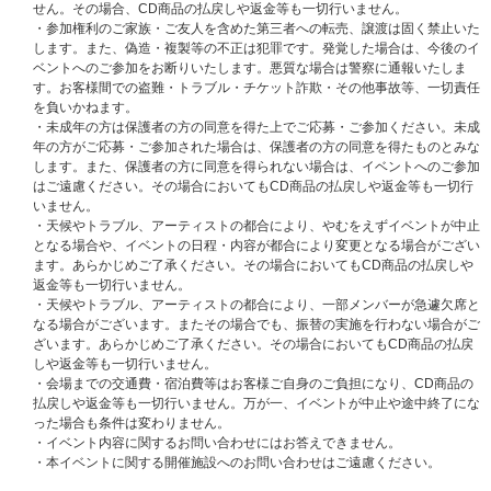
い、d払い）のみとなります。
せん。その場合、CD商品の払戻しや返金等も一切行いません。
※クレジットカード、携帯キャリア決済をお支払い方法として選択された場
・参加権利のご家族・ご友人を含めた第三者への転売、譲渡は固く禁止いた
合、予約注文時に決済サービスの提供事業者に対し与信照会を行いますが、
します。また、偽造・複製等の不正は犯罪です。発覚した場合は、今後のイ
予約注文時点から商品の発売日まで一定以上の期間があるとき、ご注文商品
ベントへのご参加をお断りいたします。悪質な場合は警察に通報いたしま
の出荷時よりも前に再度与信照会を行う場合がございます。
す。お客様間での盗難・トラブル・チケット詐欺・その他事故等、一切責任
※再与信照会でエラーとなった場合、当社より他のお支払い方法をご案内さ
を負いかねます。
せていただく場合がございますが、このとき変更後のお支払い方法で必要と
・未成年の方は保護者の方の同意を得た上でご応募・ご参加ください。未成
なる手数料はお客様のご負担となります。また、支払い方法の変更および手
年の方がご応募・ご参加された場合は、保護者の方の同意を得たものとみな
数料の発生を理由とした注文のキャンセルは承りかねます。あらかじめご了
します。また、保護者の方に同意を得られない場合は、イベントへのご参加
承ください。
はご遠慮ください。その場合においてもCD商品の払戻しや返金等も一切行
いません。
イベント詳細、応募方法、注意事項（必ずご確認ください）
・天候やトラブル、アーティストの都合により、やむをえずイベントが中止
となる場合や、イベントの日程・内容が都合により変更となる場合がござい
初回プレス分封入特典：シリアルナンバー入り応募抽選券
ます。あらかじめご了承ください。その場合においてもCD商品の払戻しや
※全形態共通
返金等も一切行いません。
※応募方法、応募期間その他詳細は追ってご案内いたします。
・天候やトラブル、アーティストの都合により、一部メンバーが急遽欠席と
※初回プレス分のみの封入特典となります。初回分終了後も商品ページの表
なる場合がございます。またその場合でも、振替の実施を行わない場合がご
記の変更はございません。ご了承ください。
ざいます。あらかじめご了承ください。その場合においてもCD商品の払戻
しや返金等も一切行いません。
・会場までの交通費・宿泊費等はお客様ご自身のご負担になり、CD商品の
払戻しや返金等も一切行いません。万が一、イベントが中止や途中終了にな
った場合も条件は変わりません。
・イベント内容に関するお問い合わせにはお答えできません。
・本イベントに関する開催施設へのお問い合わせはご遠慮ください。