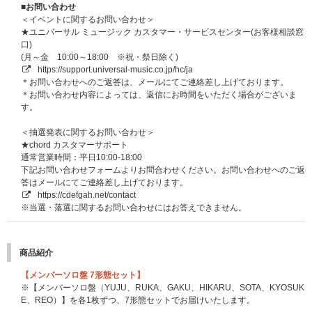
■お問い合わせ
＜イベントに関するお問い合わせ＞
★ユニバーサル ミュージック カスタマー・サービスセンター(お客様相談窓
口)
(月～金 10:00～18:00 ※祝・祭日除く)
https://support.universal-music.co.jp/hc/ja
＊お問い合わせへのご返答は、メールにてご連絡差し上げております。
＊お問い合わせ内容によっては、返信にお時間をいただく場合がございま
す。
＜抽選発表に関するお問い合わせ＞
★chord カスタマーサポート
通常営業時間：平日10:00-18:00
下記お問い合わせフォームよりお問合わせください。お問い合わせへのご返
答はメールにてご連絡差し上げております。
https://cdefgah.net/contact
※当選・落選に関するお問い合わせにはお答えできません。
商品紹介
【メンバーソロ盤 7形態セット】
※【メンバーソロ盤（YUJU、RUKA、GAKU、HIKARU、SOTA、KYOSUK
E、REO）】を各1枚ずつ、7形態セットでお届けいたします。