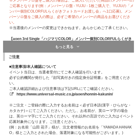
※メンバーソロ盤をご購入の場合は、ご購入いただいた商品のメンバーへの
ご応募となります(例：メンバーソロ盤 - YUJU - 1枚ご購入で、YUJUの「メ
ンバー個別COLORFULらくがきフォトカードお渡し会」へ1口応募)。メン
バーソロ盤をご購入の際は、必ずご希望のメンバーの商品をお選びくださ
い。
※当選後のメンバーの変更はできかねます。あらかじめご了承ください。
【aoen 3rd Single「ハジマリCOLOR」メンバー個別COLORFULらくがき
フォトカードお渡し会概要】
もっと見る
■開催日程・エリア：
(開催時間は当選者の方のみにご案内いたします)
【京都】2026年8月11日(火・祝)
ご注意
【東京】2026年8月29日(土)
■会場：ご当選者の方のみに後日ご案内いたします。
■注意事項/本人確認について
■内容：メンバー個別COLORFULらくがきフォトカードお渡し会
イベント当日は、当選者受付にてご本人確認を行います。
メンバーカラーのデザインをあしらったイベント限定オリジナルデザインの
必ず公的機関が発行した『顔写真付きの指定身分証明書』をご用意くださ
フォトカードを、メンバーから直接お渡しするイベントです。
い。
※「らくがき」は複製印刷となります。メンバー直筆のもの・イベント中に
ご本人確認詳細および注意事項は下記URLにてご確認ください。
その場で書くものではありませんので、あらかじめご了承ください。
https://www.universal-music.co.jp/aoen/honnin-kakunin/
※「らくがき」は公開中のフォトカード絵柄に含まれておりません。「らく
がき」の内容につきましては、イベント当日のお渡しまで楽しみにお待ちく
※ご注文・ご登録の際に入力するお名前は＜必ず日本語(漢字・ひらがな・
ださい。
カタカナ)＞にてご入力ください。ただし、お名前が、英ローマ字の場合
※握手やハイタッチなど、メンバーと接触することはできません。
は、英ローマ字にてご入力ください。それ以外の言語でのご入力はイベント
※開催時間および受付時間等の詳細は、ご当選者の方にのみ、後日のご案内
応募対象外になります。ご注意ください。
を予定しております。
(例：お名前「山田 花子」様が、注文者情報のお名前を「YAMADA HANAK
※電子チケットは、ご当選者の方にのみ、イベント前日18:00頃目安でご案
O」様とご入力とされた場合、落選対象になる可能性がございます。)