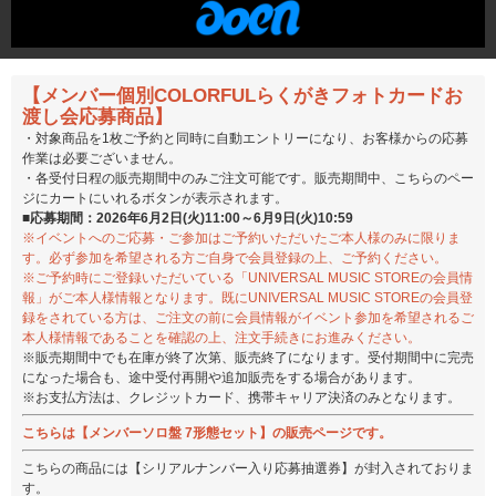
【メンバー個別COLORFULらくがきフォトカードお
渡し会応募商品】
・対象商品を1枚ご予約と同時に自動エントリーになり、お客様からの応募
作業は必要ございません。
・各受付日程の販売期間中のみご注文可能です。販売期間中、こちらのペー
ジにカートにいれるボタンが表示されます。
■応募期間：2026年6月2日(火)11:00～6月9日(火)10:59
※イベントへのご応募・ご参加はご予約いただいたご本人様のみに限りま
す。必ず参加を希望される方ご自身で会員登録の上、ご予約ください。
※ご予約時にご登録いただいている「UNIVERSAL MUSIC STOREの会員情
報」がご本人様情報となります。既にUNIVERSAL MUSIC STOREの会員登
録をされている方は、ご注文の前に会員情報がイベント参加を希望されるご
本人様情報であることを確認の上、注文手続きにお進みください。
※販売期間中でも在庫が終了次第、販売終了になります。受付期間中に完売
になった場合も、途中受付再開や追加販売をする場合があります。
※お支払方法は、クレジットカード、携帯キャリア決済のみとなります。
こちらは【メンバーソロ盤 7形態セット】の販売ページです。
こちらの商品には【シリアルナンバー入り応募抽選券】が封入されておりま
す。