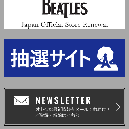
- PC
＊Weverse (PC版サイト)にログイン後、「マイアカウント」から「デジタ
ルコードを入力」をクリック。デジタルコードを入力後、ご視聴いただけま
す。
- TV APP
＊デジタルコード登録専用ウェブサイト(m.weverse.io/code/dc)、またはWe
verse (PC版サイト)からデジタルコードを登録後、WeverseのTVアプリで
ご視聴いただけます。
※ 映像コンテンツの視聴には、Weverseアカウントが必要です。
※ 1つのアカウントにつきコードは1つのみご登録いただけます。ご登録済
みコードの登録キャンセルや、他のアカウントでのご登録はできませんので
ご注意ください。
※ Weverse Shop／Weverseの会員を退会されると、購入履歴が削除され、
復元できませんのでご注意ください。
※本商品は森林管理協議会(FSC)の認証を受けた用紙で製作されており、製
品の印刷には自然分解されやすい大豆油インキが使用されています。
※サイズや構成内容は制作元の事情により変更になる場合がございます。あ
らかじめご了承ください。
※素材の特徴上、クラックや変色、色移りなどが発生する可能性がありま
す。
ⓟ&ⓒ 2024 PLEDIS ENTERTAINMENT & HYBE. All Rights Reserved. Mad
e In Korea.