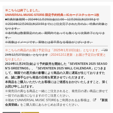
※こちらは終了しました。
UNIVERSAL MUSIC STORE 限定予約特典：ICカードステッカー 1枚
■特典対象期間：2024年11月29日(金)11:00～12月26日(木)23:59まで
※2024年12月26日(木)23:59までにご注文完了された方のみ、特典の対象と
なります。
※各特典は数量限定のため、期間内であっても無くなり次第終了になりま
す。
※画像はイメージです。実物とは若干異なる場合がございます。
※こちらの商品のお届け予定日は「2025年1月10日(金)」となります。
「20
24年12月27日(金)」となります
（2024/12/11更新：お届け予定日が変更と
なりました）。
2024年11月29日(金)より予約販売を開始した「SEVENTEEN 2025 SEASO
N'S GREETINGS」、「SEVENTEEN 2025 WALL CALENDAR」につきま
して、韓国での悪天候の影響により商品の入荷に遅延が生じておりますた
め、誠に勝手ながら発送の日程を変更させていただきます。
本商品をご購入いただいたお客様にはご迷惑をおかけいたしますこと、深く
お詫び申し上げます。
※発売日の異なる商品と一緒にご注文されると、発売日の遅い商品に併せて
一括でのお届けになりますのでご注意ください。
※初めてUNIVERSAL MUSIC STOREをご利用されるお客様は、
『新規
会員登録』
をご購入前にあらかじめお済ませください。