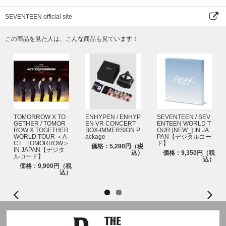
字幕：韓国語、英語、日本語、中国語
※この製品は再生プラスチックで作られています。
SEVENTEEN official site
※製法の特性上、軽微な点や線などが入ることがありますが、不良品ではご
ざいません。
この商品を見た人は、こんな商品も見ています！
8. BOOKMARK
サイズ : 15x150mm｜2枚 1セット
STRING : 200mm
[SEVENTEEN 2025 SEASON'S GREETINGS] 映像コンテンツの視聴につ
いて
封入されているデジタルコードカードを利用して、映像(VOD)をご視聴くだ
さい。
TOMORROW X TO
ENHYPEN / ENHYP
SEVENTEEN / SEV
デジタルコードとは、Weverseで高画質のVODを視聴することができるサ
GETHER / TOMOR
EN VR CONCERT
ENTEEN WORLD T
ROW X TOGETHER
BOX-IMMERSION P
OUR [NEW_] IN JA
ービスです。カードに記入されているコードを登録・認証して、映像をご視
WORLD TOUR ＜A
ackage
PAN【デジタルコー
聴いただけます。
CT : TOMORROW＞
ド】
価格：5,280円（税
IN JAPAN【デジタ
込）
価格：9,350円（税
ルコード】
［デジタルコードの利用方法］
込）
価格：9,900円（税
- MOBILE
込）
＊QRコード：スマートフォンのカメラでQRコードを読み取り、デジタルコ
ード登録専用ウェブサイト(m.weverse.io/code/dc)にアクセス。画面の指示
に従いデジタルコードを登録後、Weverseアプリからご視聴いただけます。
＊デジタルコード：ウェブブラウザでデジタルコード登録専用ウェブサイト
(weverse.io/code/dc)にアクセス。画面の指示に従いデジタルコードを登録
後、Weverseアプリからご視聴いただけます。