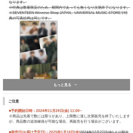
なります。
※特典は数量限定のため、期間内であっても無くなり次第終了になります。
※SEVENTEEN Weverse Shop JAPAN、UNIVERSAL MUSIC STOREで特
典の写真絵柄は同じです。
もっと見る
ご注意
■予約開始日時：2024年11月29日(金) 11:00~
※商品は先着で数には限りがあり、上限数に達し次第販売を終了いたします
が、商品数の追加確保が可能な場合、再販売を行う場合がございます。
■発売日(お届け予定日)：2025年1月10日(金)
2024年12月27日(金) より順次