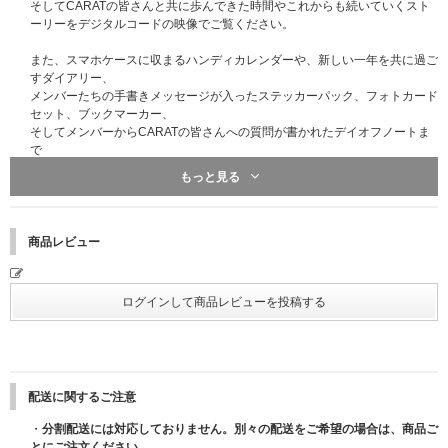
そしてCARATの皆さんと共に歩んできた時間やこれからも続いていくスト
ーリーをデジタルコードの映像でご覧ください。
また、スマホケースに収まるハンディカレンダーや、新しい一年を共に過ご
すダイアリー、
メンバーたちの手書きメッセージが入ったステッカーパック、フォトカード
セット、ブックマーカー、
そしてメンバーからCARATの皆さんへの質問が書かれたデイオフノートま
で
新年にふさわしい充実した構成となっています。
もっと見る
2025年を力強くスタートする「SEVENTEEN 2025 SEASON'S GREETING
S」は、
2024年11月29日(金)より予約販売を開始し、2024年12月27日(金)より順次
商品レビュー
お届け予定です。
（こちらのお届け予定日は2025年1月10日（金）となり
ます。）
- OUTBOX
サイズ：188x243x56.5mm
※この箱は、本商品の傷や汚れなどを防ぐ用途になります。本商品ではあり
ませんので、傷や汚れを理由にした商品の返品・交換はお受けいたしかねま
す。あらかじめご了承ください。
配送に関するご注意
[SPEC]
・
分割配送には対応しておりません。別々の配送をご希望の場合は、商品ご
1. DIARY
とにご注文ください。