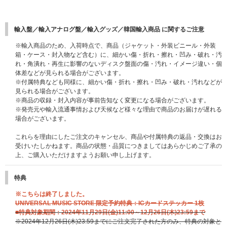
輸入盤／輸入アナログ盤／輸入グッズ／韓国輸入商品 に関するご注意
※輸入商品のため、入荷時点で、商品（ジャケット・外装ビニール・外装
箱・ケース・封入物など含む）に、細かい傷・折れ・擦れ・凹み・破れ・汚
れ・角潰れ・再生に影響のないディスク盤面の傷・汚れ・イメージ違い・個
体差などが見られる場合がございます。
※付属特典なども同様に、細かい傷・折れ・擦れ・凹み・破れ・汚れなどが
見られる場合がございます。
※商品の収録・封入内容が事前告知なく変更になる場合がございます。
※発売元や輸入流通事情および天候など様々な理由で商品のお届けが遅れる
場合がございます。
これらを理由にしたご注文のキャンセル、商品や付属特典の返品・交換はお
受けいたしかねます。商品の状態・品質につきましてはあらかじめご了承の
上、ご購入いただけますようお願い申し上げます。
特典
※こちらは終了しました。
UNIVERSAL MUSIC STORE 限定予約特典：ICカードステッカー 1枚
■特典対象期間：2024年11月29日(金)11:00～12月26日(木)23:59まで
※2024年12月26日(木)23:59までにご注文完了された方のみ、特典の対象と