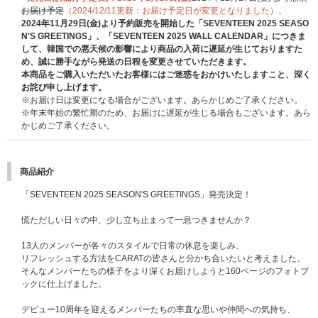
お届け予定
（2024/12/11更新：お届け予定日が変更となりました）。
2024年11月29日(金)より予約販売を開始した「SEVENTEEN 2025 SEASO
N'S GREETINGS」、「SEVENTEEN 2025 WALL CALENDAR」につきま
して、韓国での悪天候の影響により商品の入荷に遅延が生じておりますた
め、誠に勝手ながら発送の日程を変更させていただきます。
本商品をご購入いただいたお客様にはご迷惑をおかけいたしますこと、深く
お詫び申し上げます。
※お届け日は変更になる場合がございます。あらかじめご了承ください。
※年末年始の繁忙期のため、お届けに遅延が生じる場合もございます。あら
かじめご了承ください。
商品紹介
「SEVENTEEN 2025 SEASON'S GREETINGS」発売決定！
慌ただしい日々の中、少し立ち止まって一息つきませんか？
13人のメンバーが各々のスタイルで日常の休息を楽しみ、
リフレッシュする方法をCARATの皆さんと分かち合いたいと考えました。
そんなメンバーたちの様子をより深くお届けしようと160ページのフォトブ
ックに仕上げました。
デビュー10周年を迎えるメンバーたちの率直な思いや仲間への気持ち、