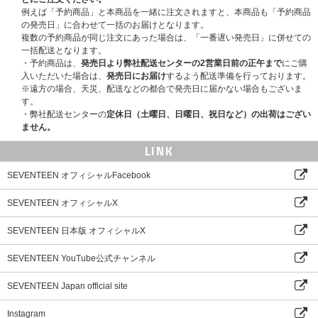
サイズ : 135x210mm｜168ページ
例えば「予約商品」と本商品を一緒に注文されますと、本商品も「予約商品
の発売日」に合わせて一括のお届けとなります。
2. DAY-OFF NOTE
複数の予約商品が同じ注文にあった場合は、「一番遅い発売日」に併せての
サイズ : 880x110mm
一括配送となります。
・予約商品は、
発売日より弊社配送センターの2営業日前の正午まで
にご購
3. PHOTOCARD SET
入いただいた場合は、
発売日にお届け
するよう配送準備を行っております。
BOX : 98.5x58x11mm
※遠方の場合、天災、配送などの都合で発売日に届かない場合もございま
サイズ : 55x85mm｜13枚 1セット
す。
・弊社配送センターの
定休日（土曜日、日曜日、祝日など）の出荷はござい
4. PHOTOBOOK
ません。
サイズ : 174x230mm｜160ページ
LINK
5. STICKER PACK
サイズ : 70x80mm｜13枚 1セット
SEVENTEEN オフィシャルFacebook
6. HANDY CALENDAR
SEVENTEEN オフィシャルX
BOX: 63x84x15mm
サイズ : 60x80mm｜14か月分
SEVENTEEN 日本版 オフィシャルX
7. DIGITAL CODE SET
SEVENTEEN YouTube公式チャンネル
DIGITAL CODE サイズ : 27x85mm｜約35分
CHARM : 42x56mm
SEVENTEEN Japan official site
PAPER : 55x100mm
SILVER CHAIN : 140mm
画質：[144p], [270p], [360p], [480p SD], [720p HD], [1080p FHD]
Instagram