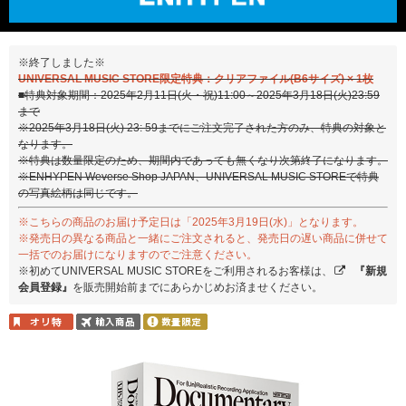
※終了しました※
UNIVERSAL MUSIC STORE限定特典：クリアファイル(B6サイズ) × 1枚
■特典対象期間：2025年2月11日(火・祝)11:00～2025年3月18日(火)23:59
まで
※2025年3月18日(火) 23: 59までにご注文完了された方のみ、特典の対象と
なります。
※特典は数量限定のため、期間内であっても無くなり次第終了になります。
※ENHYPEN Weverse Shop JAPAN、UNIVERSAL MUSIC STOREで特典
の写真絵柄は同じです。
※こちらの商品のお届け予定日は「2025年3月19日(水)」となります。
※発売日の異なる商品と一緒にご注文されると、発売日の遅い商品に併せて
一括でのお届けになりますのでご注意ください。
※初めてUNIVERSAL MUSIC STOREをご利用されるお客様は、
『新規
会員登録』
を販売開始前までにあらかじめお済ませください。