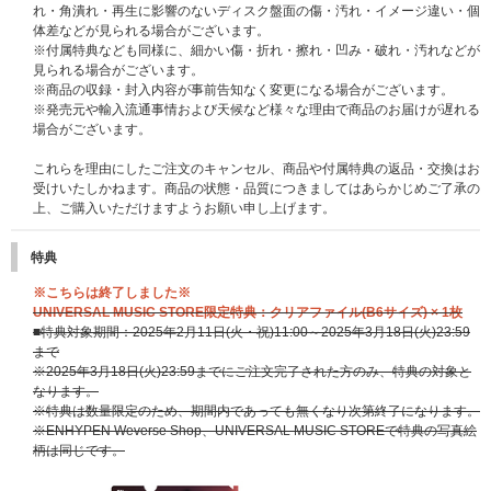
れ・角潰れ・再生に影響のないディスク盤面の傷・汚れ・イメージ違い・個
体差などが見られる場合がございます。
※付属特典なども同様に、細かい傷・折れ・擦れ・凹み・破れ・汚れなどが
見られる場合がございます。
※商品の収録・封入内容が事前告知なく変更になる場合がございます。
※発売元や輸入流通事情および天候など様々な理由で商品のお届けが遅れる
場合がございます。
これらを理由にしたご注文のキャンセル、商品や付属特典の返品・交換はお
受けいたしかねます。商品の状態・品質につきましてはあらかじめご了承の
上、ご購入いただけますようお願い申し上げます。
特典
※こちらは終了しました※
UNIVERSAL MUSIC STORE限定特典：クリアファイル(B6サイズ) × 1枚
■特典対象期間：2025年2月11日(火・祝)11:00～2025年3月18日(火)23:59
まで
※2025年3月18日(火)23:59までにご注文完了された方のみ、特典の対象と
なります。
※特典は数量限定のため、期間内であっても無くなり次第終了になります。
※ENHYPEN Weverse Shop、UNIVERSAL MUSIC STOREで特典の写真絵
柄は同じです。