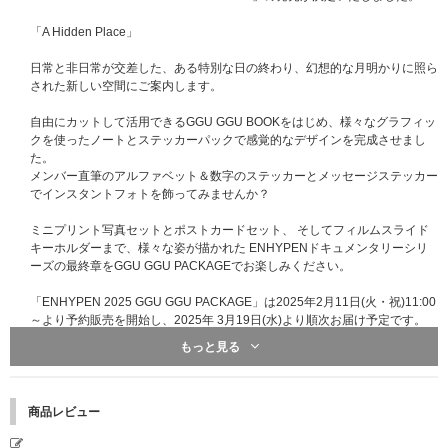
「A Hidden Place」
日常と非日常が交差した、ある特別な日の終わり、幻想的な月明かりに照ら
された新しい空間にご案内します。
自由にカットして活用できるGGU GGU BOOKをはじめ、様々なグラフィッ
クを使ったノートとステッカーパックで感覚的なデザインを完成させまし
た。
メンバー直筆のアルファベット＆数字のステッカーとメッセージステッカー
でインスタントフォトを飾ってみませんか？
ミニプリント写真セットとポストカードセット、 そしてフィルムスライド
キーホルダーまで、様々な姿が描かれた ENHYPENドキュメンタリーシリ
ーズの最終章をGGU GGU PACKAGEでお楽しみください。
「ENHYPEN 2025 GGU GGU PACKAGE」は2025年2月11日(火・祝)11:00
～より予約販売を開始し、2025年 3月19日(水)より順次お届け予定です。
もっと見る
- OUTSLEEVE サイズ : 160x225x52mm
* このスリーブケースは、本商品の傷や汚れなどを防ぐ用途になります。本
商品ではありませんので、傷や汚れを理由にした商品の返品・交換はお受け
商品レビュー
いたしかねます。あらかじめご了承ください。