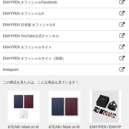
7. NOTE PAD
ENHYPEN オフィシャルFacebook
CASE サイズ : 75x75mm
サイズ : 75x75mm｜120 シート
ENHYPEN オフィシャルX
8. FILM SLIDE KEYRING SET
ENHYPEN 日本版 オフィシャルX
CASE サイズ : 39x33mm
SILVER CHAIN サイズ : 100mm
ENHYPEN YouTube公式チャンネル
サイズ : 19.5x16.5mm｜7枚 1セット
9. MINI PRINTED PHOTO SET
ENHYPEN オフィシャルサイト
サイズ : 45x55mm｜7枚 1セット
ENHYPEN オフィシャルサイト（韓国）
※本商品は森林管理協議会(FSC)の認証を受けた用紙で製作されており、製
品の印刷には自然分解されやすい大豆油インキが使用されています。
Instagram
※サイズや構成内容は制作元の事情により変更になる場合がございます。あ
らかじめご了承ください。
この商品を見た人は、こんな商品も見ています！
※素材の特徴上、クラックや変色、色移りなどが発生する可能性がありま
す。
ⓟ&ⓒ 2025 BELIFT LAB & HYBE. All Rights Reserved. Made In Korea.
&TEAM / Mark on M
&TEAM / Mark on M
ENHYPEN / ENHYP