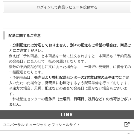
[SPEC]
1. GGU GGU BOOK
サイズ : 150x215mm｜72ページ
2. NOTE
サイズ : 150x215mm｜32ページ
配送に関するご注意
3. POST PHOTO SET
・
分割配送には対応しておりません。別々の配送をご希望の場合は、商品ご
ENVELOPE サイズ : 120x170mm
とにご注文ください。
サイズ : 100x150mm｜7枚 1セット
例えば「予約商品」と本商品を一緒に注文されますと、本商品も「予約商品
の発売日」に合わせて一括のお届けとなります。
4. CUTTING STICKER PACK
複数の予約商品が同じ注文にあった場合は、「一番遅い発売日」に併せての
GRAPHIC STICKER SET サイズ : 100x50mm｜9枚 1セット
一括配送となります。
DRAWING STICKER SET サイズ : 48x65mm｜7枚 1セット
・予約商品は、
発売日より弊社配送センターの2営業日前の正午まで
にご購
CONSTELLATION STICKER SET サイズ : 70x50mm｜7枚 1セット
入いただいた場合は、
発売日にお届け
するよう配送準備を行っております。
※遠方の場合、天災、配送などの都合で発売日に届かない場合もございま
5. DECO STICKER SET
す。
ALPHABETS & NUMBERS STICKER SET サイズ : 100x150mm｜7枚 1セッ
・弊社配送センターの
定休日（土曜日、日曜日、祝日など）の出荷はござい
ト
ません。
MESSAGE STICKER SET サイズ : 100x150mm｜7枚 1セット
LINK
6. INSTANT PHOTO SET
サイズ : 70x83mm｜7枚 1セット
ユニバーサル ミュージック オフィシャルサイト