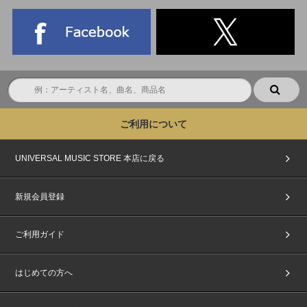
MOMENTS BEFORE ‘EASY CRAZY HOT’ | Mini Documentary
＜LE SSERAFIM TOUR 'EASY CRAZY HOT' ENCORE IN SEOUL DC＞映
像コンテンツの視聴について
同梱のNFCを使用して映像 (VOD)をご視聴ください。
[ NFCの利用方法 ]
- MOBILE
*NFC：スマートフォンのNFCエリアに、NFC内蔵デジタルコードをかざし
た後、専用サイト (coupon.weverse.io/code/dc)にアクセスして登録する
ご利用について
と、Weverseアプリ内で映像の視聴が可能です。
- PC
UNIVERSAL MUSIC STORE 本店に戻る
*NFC内蔵デジタルコードの場合、モバイルで登録完了後、[More ＞ Media
購入履歴 ＞ デジタルコード] より視聴可能
新規会員登録
- TV
*デジタルコード登録専用ウェブサイト（weverse.io/code/dc）、またはWe
verseのPCウェブサイトでデジタルコードを登録して、Weverseモバイルア
ご利用ガイド
プリの動画プレイヤーでApple AirPlayまたはGoogle Chromecastを利用
し、TVでご視聴ください。
はじめての方へ
※映像コンテンツの視聴には、Weverseアカウントが必要です。
※1アカウントにつきコードは1つのみご登録いただけます。ご登録済みコ
ードの登録キャンセルや他のアカウントでのご登録はできませんのでご注意