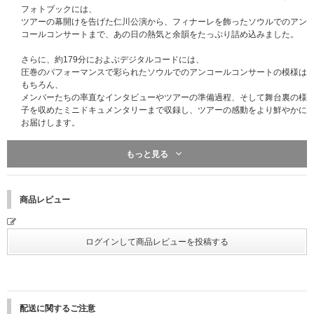
フォトブックには、
ツアーの幕開けを告げた仁川公演から、フィナーレを飾ったソウルでのアン
コールコンサートまで、あの日の熱気と余韻をたっぷり詰め込みました。
さらに、約179分におよぶデジタルコードには、
圧巻のパフォーマンスで彩られたソウルでのアンコールコンサートの模様は
もちろん、
メンバーたちの率直なインタビューやツアーの準備過程、そして舞台裏の様
子を収めたミニドキュメンタリーまで収録し、ツアーの感動をより鮮やかに
お届けします。
また、VTR撮影現場の雰囲気やビハインドストーリーを収めたマガジンで
もっと見る
は、
ステージの外で生まれた、もう一つの 'EASY CRAZY HOT'の瞬間をご覧い
ただけます。
ツアーイベントをモチーフにしたSAKI'S HOLDERとフォトカードセットを
商品レビュー
通して、
まるで自分が「今日のSAKI」の主人公になったかのような特別な体験をお
楽しみいただけます。
さらに、温めると隠されたメッセージが浮かび上がるシークレットメッセー
ジカードや、ツアー会場の雰囲気を収めたポスター、ガイドブックも加え、
あの日の思い出をいつまでも大切に残していただける内容となっています。
配送に関するご注意
LE SSERAFIMとFEARNOTがともに作り上げた、最も輝かしい旅の記録。