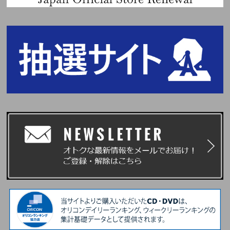
Come Over
Good Bones
EASY
Swan Song
Flash Forward
Blue Flame
So Cynical (Badum)
Impurities
The Great Mermaid
Pearlies (My oyster is the world)
No Celestial
Fire in the Belly
SPAGHETTI
Chasing Lightning
Eve, Psyche & The Bluebeard's wife
CRAZY (Dance Break Ver.)
1-800-hot-n-fun
FEARLESS
Burn the Bridge
ANTIFRAGILE
DIFFERENT (English Ver.)
Perfect Night
No-Return (Into the unknown)
CRAZY (EDM Remix)