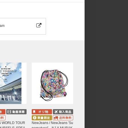
ram
製品の不具合ではありません。
TS WORLD TOUR
NewJeans / NewJeans 'Su
OURSELF: SPEA
pernatural' NJ X MURAK