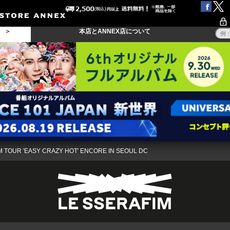
る ＞
本店とANNEX店について
M TOUR 'EASY CRAZY HOT' ENCORE IN SEOUL DC