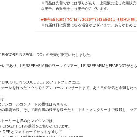
※商品は先着で数には限りがあり、上限数に達し次第販売
な場合、再販売を行う場合がございます。
■発売日(お届け予定日)：2026年7月3日(金)より順次お届
※お届け日は変更になる場合がございます。あらかじめご
 HOT' ENCORE IN SEOUL DC』の発売が決定いたしました。
ーレであり、LE SSERAFIM初のワールドツアー、LE SSERAFIMとFEARN
 HOT' ENCORE IN SEOUL DC』のフォトブックには、
ィナーレを飾ったソウルでのアンコールコンサートまで、あの日の熱気と余韻をたっ
には、
のアンコールコンサートの模様はもちろん、
ーの準備過程、そして舞台裏の様子を収めたミニドキュメンタリーまで収録し、ツア
ストーリーを収めたマガジンでは、
 CRAZY HOT'の瞬間をご覧いただけます。
HOLDERとフォトカードセットを通して、