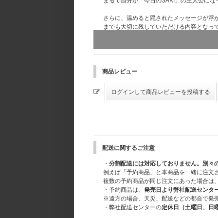
まるで自分が「今日のSAKI」の主人公に
さらに、温めると隠されたメッセージが浮
までも大切に残していただける内容となっ
LE SSERAFIMとFEARNOTがともに
『LE SSERAFIM TOUR 'EASY CRAZY HO
6月17日(水)11:00より予約販売を開始し
商品レビュー
- OUTBOX サイズ : 235 x 164 x 40 mm
*この箱は、本商品の傷や汚れなどを防ぐ
ください。
[SPEC]
1. GUIDEBOOK
サイズ : 296 x 210 mm
配送に関するご注意
2.PHOTOBOOK
サイズ : 148 x 210 mm / 96ページ
・
分割配送には対応しておりません。別々
例えば「予約商品」と本商品を一緒に注文
3.VCR BEHIND MAGAZINE
複数の予約商品が同じ注文にあった場合は
サイズ : 190 x 118 mm / 28ページ
・予約商品は、
発売日より弊社配送センタ
※遠方の場合、天災、配送などの都合で発
4. SECRET MESSAGE CARD SET
・弊社配送センターの
定休日（土曜日、日
ENVELOPE サイズ : 90 x 135 mm