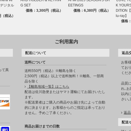
.】【デジタル
G SET
EETINGS
K YOURS
価格：3,300円（税込）
価格：6,380円（税込）
DITIO
0円（税込）
lu-ray】
価格：
ご利用案内
配送について
返品
送料について
お客
てお
って異
送料550円（税込）※離島を除く
くだ
2,500円（税込）以上で送料無料！※離島、一部商
品を除く
品質
【離島地域一覧】はこちら
れ､お
。
配送は佐川急便またはヤマト運輸にてお届けいたし
以内に
ます。
さい
※配送業者はご購入の商品やお届け先によって自動
的に決まります。お客様からのご指定は承っており
返品
ません。予めご了承ください。
配送
商品お届けまでの日数