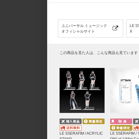
MESSAGE CARD サイズ : 75 x 120 mm /
5. SAKI’S HOLDER
サイズ : 60 x 102 x 4 mm
ユニバーサル ミュージック
LE 
6. FOLDED POSTER
オフィシャルサイト
X
サイズ : 420 x 297 mm
7. DIGITAL CODE
SILVER CHAIN サイズ : 70 mm
この商品を見た人は、こんな商品も見ています
サイズ : 20 x 20 mm / 約179分
画質：[144P], [270P], [360P], [480P SD], [7
字幕：韓国語、英語、日本語、中国語
*内部にはNFCチップが搭載されています。
*製品の特性上、微細な斑点や傷、パーテ
8. PHOTOCARD SET
サイズ : 55 x 85 mm / 10枚1セット
[CONTENTS]
LE SSERAFIM TOUR ‘EASY CRAZY HOT’
Born Fire
Ash
LE SSERAFIM / ACRYLIC
LE SSERAFIM / 
HOT
STAND
OW’ pt.1(Mini C