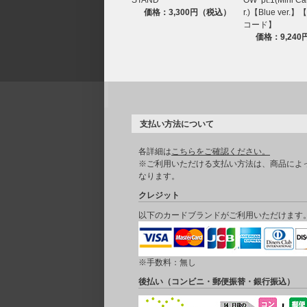
Come Over
価格：3,300円（税込）
r.)【Blue ver
Good Bones
コード】
EASY
価格：9,24
Swan Song
Flash Forward
Blue Flame
So Cynical (Badum)
Impurities
The Great Mermaid
Pearlies (My oyster is the world)
支払い方法について
No Celestial
Fire in the Belly
SPAGHETTI
各詳細は
こちらをご確認ください。
Chasing Lightning
※ご利用いただける支払い方法は、商品によ
Eve, Psyche & The Bluebeard's wife
なります。
CRAZY (Dance Break Ver.)
クレジット
1-800-hot-n-fun
FEARLESS
以下のカードブランドがご利用いただけます
Burn the Bridge
ANTIFRAGILE
DIFFERENT (English Ver.)
Perfect Night
※手数料：無し
No-Return (Into the unknown)
後払い（コンビニ・郵便振替・銀行振込）
CRAZY (EDM Remix)