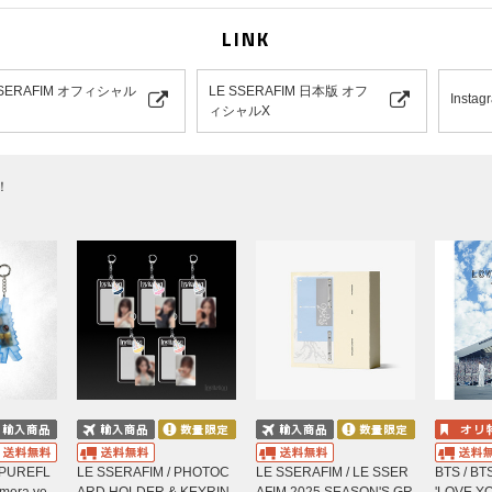
 5枚1セット
LINK
SSERAFIM オフィシャル
LE SSERAFIM 日本版 オフ
Instag
ィシャルX
！
20P HD], [1080P FHD]
ィングラインなど、生産時に生じる自然な現象が見られる場合がありますが、これは
 ENCORE IN SEOUL
‘PUREFL
LE SSERAFIM / PHOTOC
LE SSERAFIM / LE SSER
BTS / B
amera ve
ARD HOLDER & KEYRIN
AFIM 2025 SEASON'S GR
'LOVE Y