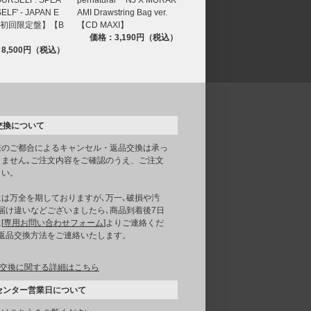
ELF' - JAPAN E
AMI Drawstring Bag ver.
N【初回限定盤】【B
【CD MAXI】
価格：3,190円（税込）
8,500円（税込）
交換について
様のご都合によるキャンセル・返品交換は承っ
りません｡ご注文内容をご確認のうえ、ご注文
さい。
には万全を期しておりますが､万一､破損や汚
届け違いなどございましたら､商品到着後7日
[
専用お問い合わせフォーム
]よりご連絡くだ
｡返品交換方法をご連絡いたします。
交換に関する詳細はこちら
センター営業日について