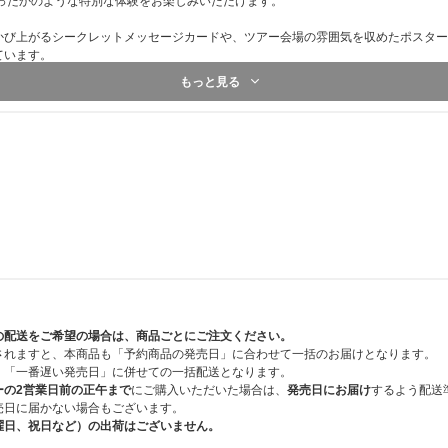
なったかのような特別な体験をお楽しみいただけます。
かび上がるシークレットメッセージカードや、ツアー会場の雰囲気を収めたポスター
ています。
もっと見る
作り上げた、最も輝かしい旅の記録。
T' ENCORE IN SEOUL DC』は、
、7月3日(金)から順次お届け予定です。
用途になります。本商品ではありませんので、傷や汚れを理由にした商品の返品・交
の配送をご希望の場合は、商品ごとにご注文ください。
されますと、本商品も「予約商品の発売日」に合わせて一括のお届けとなります。
、「一番遅い発売日」に併せての一括配送となります。
ーの2営業日前の正午まで
にご購入いただいた場合は、
発売日にお届け
するよう配送
売日に届かない場合もございます。
曜日、祝日など）の出荷はございません。