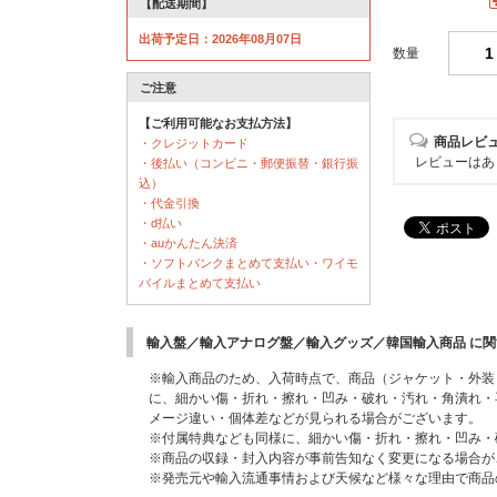
【配送期間】
出荷予定日：2026年08月07日
数量
ご注意
【ご利用可能なお支払方法】
商品レビ
・クレジットカード
レビューはあ
・後払い（コンビニ・郵便振替・銀行振
込）
・代金引換
・d払い
・auかんたん決済
・ソフトバンクまとめて支払い・ワイモ
バイルまとめて支払い
輸入盤／輸入アナログ盤／輸入グッズ／韓国輸入商品 に
※輸入商品のため、入荷時点で、商品（ジャケット・外装
に、細かい傷・折れ・擦れ・凹み・破れ・汚れ・角潰れ・
メージ違い・個体差などが見られる場合がございます。
※付属特典なども同様に、細かい傷・折れ・擦れ・凹み・
※商品の収録・封入内容が事前告知なく変更になる場合が
※発売元や輸入流通事情および天候など様々な理由で商品