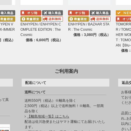
HYPEN V
ENHYPEN / ENHYPEN C
ENHYPEN / BAZAAR STA
TOMORR
X-IMMER
OMPLETE EDITION : The
R : The Cosmic
R / TOM
Cosmic
価格：3,080円（税込）
HER WO
0円（税込）
価格：6,600円（税込）
T : TOM
-SUMMER EDITION- at YANMAR STADIUM NAGAI - MAKING -
AN【Blu-
価格：
ITION] IN CINEMAS
AN. ALL RIGHTS RESERVED.
ご利用案内
JAPAN.
配送について
返品
送料について
お客
てお
って異
送料550円（税込）※離島を除く
くだ
2,500円（税込）以上で送料無料！※離島、一部商
品を除く
品質
【離島地域一覧】はこちら
れ､お
。
配送は佐川急便またはヤマト運輸にてお届けいたし
以内に
ます。
さい