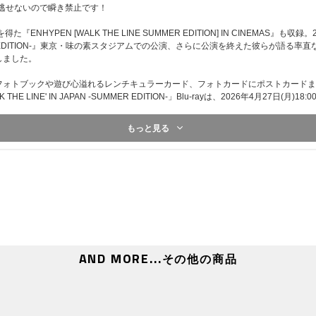
逃せないので瞬き禁止です！
NHYPEN [WALK THE LINE SUMMER EDITION] IN CINEMAS』も収録。
AN -SUMMER EDITION-』東京・味の素スタジアムでの公演、さらに公演を終えた彼ら
しました。
フォトブックや遊び心溢れるレンチキュラーカード、フォトカードにポストカードま
 THE LINE' IN JAPAN -SUMMER EDITION-」Blu-rayは、2026年4月27日
もっと見る
用途になります。本商品ではありませんので、傷や汚れを理由にした商品の返品・交
AND MORE...
その他の商品