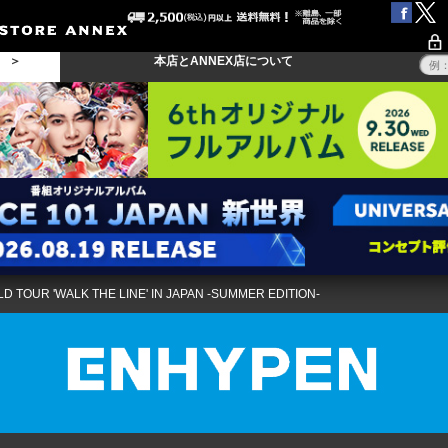
る ＞
本店とANNEX店について
 TOUR 'WALK THE LINE' IN JAPAN -SUMMER EDITION-