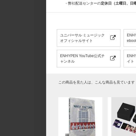
・弊社配送センターの
定休日（土曜日、日
＜DISC 1＞
■2025.8.3 ENHYPEN 'WALK THE LINE' 
01.Brought The Heat Back
02.FEVER
03.ParadoXXX Invasion
04.Future Perfect (Pass the MIC)
ユニバーサル ミュージック
ENH
05.Given-Taken
オフィシャルサイト
eboo
06.Lucifer
07.Teeth
08.Blessed-Cursed
ENHYPEN YouTube公式チ
ENH
09.Fatal Trouble
ャンネル
イト
10.Bite Me
11.Your Eyes Only
12.Orange Flower (You Complete Me)
13.Shine On Me
この商品を見た人は、こんな商品も見ています
14.Scream
15.Tamed-Dashed
16.Sweet Venom
17.Go Big or Go Home
18.Moonstruck
19.XO (Only If You Say Yes)
20.No Doubt (Short ver.)
21.Bad Desire (With or Without You)
ENCORE