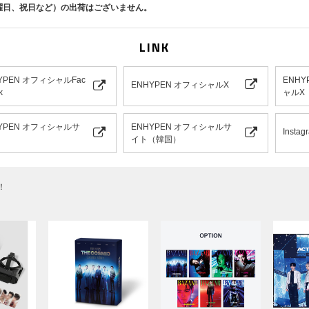
曜日、祝日など）の出荷はございません。
IN JAPAN -SUMMER EDITION- at YANMAR STADIUM NAGAI
LINK
YPEN オフィシャルFac
ENHY
ENHYPEN オフィシャルX
k
ャルX
YPEN オフィシャルサ
ENHYPEN オフィシャルサ
Instag
イト（韓国）
！