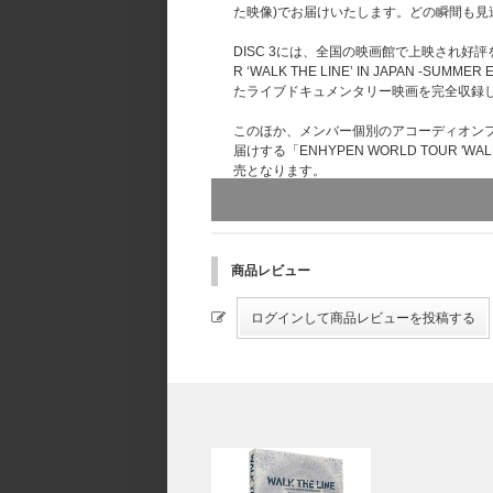
た映像)でお届けいたします。どの瞬間も見
DISC 3には、全国の映画館で上映され好評を得た『E
R ‘WALK THE LINE’ IN JAP
たライブドキュメンタリー映画を完全収録
このほか、メンバー個別のアコーディオン
届けする「ENHYPEN WORLD TOUR 'WALK
売となります。
-OUTBOX：142 × 191× 26.5mm
※この箱は、本商品の傷や汚れなどを防ぐ
ください。
商品レビュー
[SPEC]
・DIGIPACK
サイズ：140 x 188 x 18mm
・3 DISCS
(DISC 1, 2)
アスペクト：1080i High Definition ／ 16:9
音声：リニアPCMステレオ
字幕：日本語
(DISC 3)
アスペクト：1080i High Definition ／ 16:9