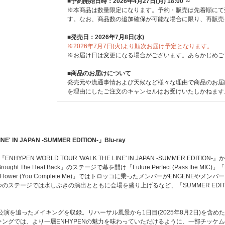
■予約開始日時：2026年4月27日(月) 18:00 ～
※本商品は数量限定になります。予約・販売は先着順にて
す。なお、商品数の追加確保が可能な場合に限り、再販売
■発売日：2026年7月8日(水)
※2026年7月7日(火)より順次お届け予定となります。
※お届け日は変更になる場合がございます。あらかじめご
■商品のお届けについて
発売元や流通事情および天候など様々な理由で商品のお届
を理由にしたご注文のキャンセルはお受けいたしかねます
E' IN JAPAN -SUMMER EDITION-」Blu-ray
YPEN WORLD TOUR 'WALK THE LINE' IN JAPAN -SUMMER ED
ht The Heat Back」のステージで幕を開け「Future Perfect (Pass the 
nge Flower (You Complete Me)」ではトロッコに乗ったメンバーがENGENE
me」を含む5つのステージでは水しぶきの演出とともに会場を盛り上げるなど、「SUMMER 
の公演を追ったメイキングを収録。リハーサル風景から1日目(2025年8月2日)を含
ングでは、より一層ENHYPENの魅力を味わっていただけるように、一部チッケム