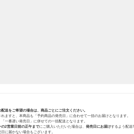
ンド
の配送をご希望の場合は、商品ごとにご注文ください。
変更になる場合がございます。あらかじめご了承ください。
されますと、本商品も「予約商品の発売日」に合わせて一括のお届けとなります。
などが発生する可能性があります。
、「一番遅い発売日」に併せての一括配送となります。
ET、PHOTO CARD SET、LENTICULAR CARD、POSTCARDSの絵柄は、それ
ーの2営業日前の正午まで
にご購入いただいた場合は、
発売日にお届け
するよう配送
売日に届かない場合もございます。