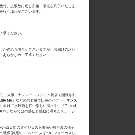
受付、上限数に達し次第、販売を終了いたしま
を行う場合がございます。
了承ください。
けが遅れる場合がございますが、お届けの遅れ
。あらかじめご了承ください。
ITION-』から、大阪・ヤンマースタジアム長居で開催され
MIC)」「Bite Me」などの代表曲で圧巻のパフォーマンス
やメンバーに向けて水鉄砲を打つ楽しい演出や、「Tamed-
EDITION」ならではの熱狂と感動に満ちたステージ
めた公演2日間のダイジェスト映像や舞台裏の様子
の映像(特定のメンバー1人ずつにフォーカスし