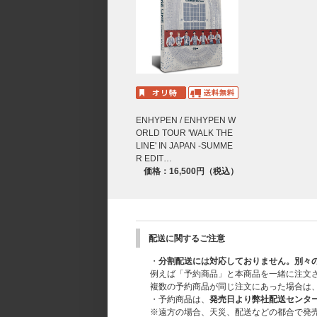
音声：DTS-HD Master Audio 5.1chサラウ
字幕：日本語(ON/OFF有)
デュレーション：
DISC 1 ABOUT 158 MINS
DISC 2 ABOUT 98 MIN
DISC 3 ABOUT 123 MIN
・ACCORDION PHOTOBOOK SET
ENHYPEN / ENHYPEN W
サイズ：70 x 185mm / 7種 1セット
ORLD TOUR 'WALK THE
LINE' IN JAPAN -SUMME
・PHOTO CARD SET
R EDIT…
サイズ：55 x 85mm / 7枚 1セット
価格：16,500円（税込）
・LENTICULAR CARD
サイズ：185 x 70mm / 1種
・POSTCARDS
サイズ：135 x 97.5mm / 15枚 1セット
配送に関するご注意
・
分割配送には対応しておりません。別々
※サイズや構成内容は制作元の事情により
例えば「予約商品」と本商品を一緒に注文
※素材の特徴上、クラックや変色、色移り
複数の予約商品が同じ注文にあった場合は
※各形態のACCORDION PHOTOBOOK S
・予約商品は、
発売日より弊社配送センタ
※遠方の場合、天災、配送などの都合で発
[CONTENTS]