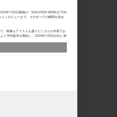
2025年7月6日開催の『ENHYPEN WORLD TOU
が語る率直なインタビューまで、そのすべての瞬間を収め
で、映像もアイテムも盛りだくさんの内容でお
(月)18:00より予約販売を開始し、2026年7月8日(水)に発
換はお受けいたしかねます。あらかじめご了承