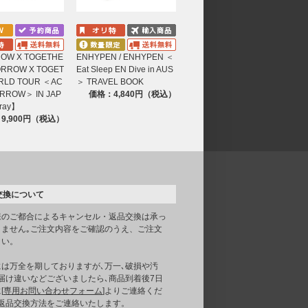
OW X TOGETHE
ENHYPEN / ENHYPEN ＜
ORROW X TOGET
Eat Sleep EN Dive in AUS
RLD TOUR ＜AC
＞ TRAVEL BOOK
ORROW＞ IN JAP
価格：4,840円（税込）
ray】
9,900円（税込）
交換について
様のご都合によるキャンセル・返品交換は承っ
りません｡ご注文内容をご確認のうえ、ご注文
さい。
には万全を期しておりますが､万一､破損や汚
届け違いなどございましたら､商品到着後7日
[
専用お問い合わせフォーム
]よりご連絡くだ
｡返品交換方法をご連絡いたします。