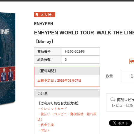
ENHYPEN
ENHYPEN WORLD TOUR 'WALK THE LINE'
【Blu-ray】
商品番号
HBJC-3024/6
組み枚数
3
【配送期間】
数量
出荷予定日：2026年08月07日
ご注意
商品レビ
【ご利用可能なお支払方法】
レビューはあ
・クレジットカード
・後払い（コンビニ・郵便振替・銀行振
込）
・代金引換
・d払い