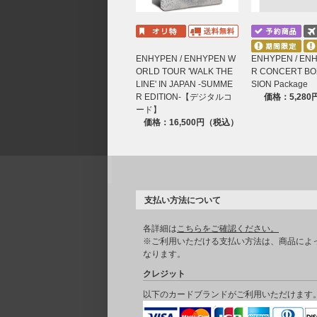
22.Make the change
23.Always
24.Paranormal
25.Helium
ENHYPEN / ENHYPEN W
ENHYPEN / EN
26.SHOUT OUT
ORLD TOUR 'WALK THE
R CONCERT BO
LINE' IN JAPAN -SUMME
SION Package
＜DISC 2＞
R EDITION-【デジタルコ
価格：5,28
■ENHYPEN 'WALK THE LINE' IN JAPAN 
ード】
価格：16,500円（税込）
＜DISC 3＞
■ENHYPEN [WALK THE LINE SUMMER ED
ⓟ&ⓒ 2026 BELIFT LAB Inc. & HYBE JAP
DISTRIBUTED BY HYBE JAPAN. MADE IN 
支払い方法について
各詳細は
こちらをご確認ください。
※ご利用いただける支払い方法は、商品によ
なります。
クレジット
以下のカードブランドがご利用いただけます