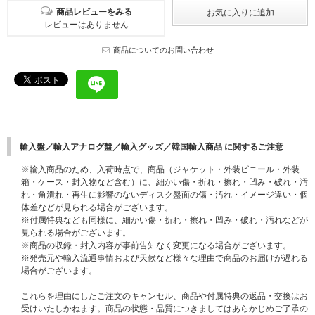
商品レビューをみる
レビューはありません
商品についてのお問い合わせ
輸入盤／輸入アナログ盤／輸入グッズ／韓国輸入商品 に関するご注意
※輸入商品のため、入荷時点で、商品（ジャケット・外装ビニール・外装
箱・ケース・封入物など含む）に、細かい傷・折れ・擦れ・凹み・破れ・汚
れ・角潰れ・再生に影響のないディスク盤面の傷・汚れ・イメージ違い・個
体差などが見られる場合がございます。
※付属特典なども同様に、細かい傷・折れ・擦れ・凹み・破れ・汚れなどが
見られる場合がございます。
※商品の収録・封入内容が事前告知なく変更になる場合がございます。
※発売元や輸入流通事情および天候など様々な理由で商品のお届けが遅れる
場合がございます。
これらを理由にしたご注文のキャンセル、商品や付属特典の返品・交換はお
受けいたしかねます。商品の状態・品質につきましてはあらかじめご了承の