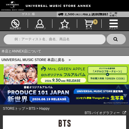
ゲスト
様
0
商品を探す
マイページ
お気に入り
カート
メニュー
本店とANNEX店について
UNIVERSAL MUSIC STORE 本店に戻る ＞
STOREトップ
>
BTS
>
Happy
BTS バイオグラフィー