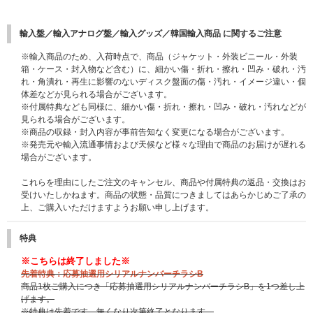
輸入盤／輸入アナログ盤／輸入グッズ／韓国輸入商品 に関するご注意
※輸入商品のため、入荷時点で、商品（ジャケット・外装ビニール・外装
箱・ケース・封入物など含む）に、細かい傷・折れ・擦れ・凹み・破れ・汚
れ・角潰れ・再生に影響のないディスク盤面の傷・汚れ・イメージ違い・個
体差などが見られる場合がございます。
※付属特典なども同様に、細かい傷・折れ・擦れ・凹み・破れ・汚れなどが
見られる場合がございます。
※商品の収録・封入内容が事前告知なく変更になる場合がございます。
※発売元や輸入流通事情および天候など様々な理由で商品のお届けが遅れる
場合がございます。
これらを理由にしたご注文のキャンセル、商品や付属特典の返品・交換はお
受けいたしかねます。商品の状態・品質につきましてはあらかじめご了承の
上、ご購入いただけますようお願い申し上げます。
特典
※こちらは終了しました※
先着特典：応募抽選用シリアルナンバーチラシB
商品1枚ご購入につき「応募抽選用シリアルナンバーチラシB」を1つ差し上
げます。
※特典は先着です。無くなり次第終了となります。