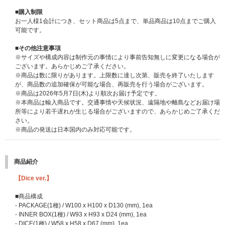
・メンバーランダム個別ツーショット撮影
■購入制限
抽選でランダム当選されたメンバーと約30秒間でオンライントークをしな
お一人様1会計につき、セット商品は5点まで、単品商品は10点までご購入
がら、オンライン上での2ショット撮影をすることができます。
可能です。
※メンバーランダム個別ツーショット撮影は「CORTIS GLOBAL OFFICIAL
FANCLUB COER MEMBERSHIP(JP)会員限定イベント」です。イベント開
■その他注意事項
催日時点で有効会員でない場合ご応募いただけない場合がございます。
※サイズや構成内容は制作元の事情により事前告知無しに変更になる場合が
※新規入会のご案内はこちら※外部サイトに移ります。
ございます。あらかじめご了承ください。
※商品は数に限りがあります。上限数に達し次第、販売を終了いたします
■開催日程/開催地
が、商品数の追加確保が可能な場合、再販売を行う場合がございます。
2026年6月3日(水)20:00～予定
※商品は2026年5月7日(木)より順次お届け予定です。
※開催時間、応募期間、その他詳細は後日あらためてご案内いたします。
※本商品は輸入商品です。交通事情や天候状況、遠隔地や離島などお届け場
※開催日程は変更される場合がありますので、あらかじめご了承ください。
所等により若干遅れが生じる場合がございますので、あらかじめご了承くだ
さい。
【CORTIS The 2nd EP [GREENGREEN] シリアルナンバー特典第二弾イベ
※商品の発送は日本国内のみ対応可能です。
ント概要】（※2026/4/13更新）
■オフライン「ミート&グリート」イベント内容
商品紹介
・ミニトーク(撮影可能)＋メンバー全員サイン会(FC限定)
・ミニトーク(撮影可能)＋メンバー個別トーク&ポストカードおわたし会
【Dice ver.】
・ミニトーク(撮影可能)＋個別サイン会+トーク(ランダム)
※第二弾「ミート&グリート」イベントはWeverse Shop、UNIVERSAL MU
■商品構成
SIC STOREで購入した方のみ対象になります。
- PACKAGE(1種) / W100 x H100 x D130 (mm), 1ea
※メンバーランダム個別ツーショット撮影は「CORTIS GLOBAL OFFICIAL
- INNER BOX(1種) / W93 x H93 x D24 (mm), 1ea
FANCLUB COER MEMBERSHIP(JP)会員限定イベント」です。イベント開
- DICE(1種) / W58 x H58 x D67 (mm), 1ea