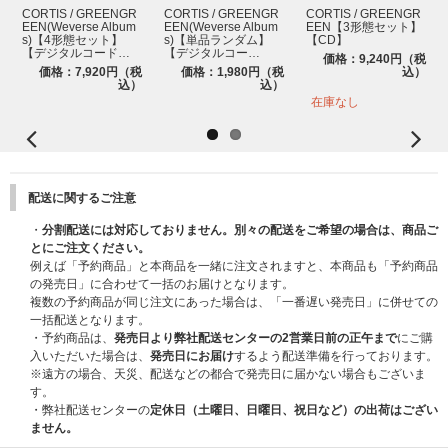
CORTIS / GREENGR
CORTIS / GREENGR
CORTIS / GREENGR
EEN(Weverse Album
EEN(Weverse Album
EEN【3形態セット】
s)【4形態セット】
s)【単品ランダム】
【CD】
【デジタルコード…
【デジタルコー…
価格：9,240円（税
価格：7,920円（税
価格：1,980円（税
込）
込）
込）
在庫なし
配送に関するご注意
・
分割配送には対応しておりません。別々の配送をご希望の場合は、商品ご
とにご注文ください。
例えば「予約商品」と本商品を一緒に注文されますと、本商品も「予約商品
の発売日」に合わせて一括のお届けとなります。
複数の予約商品が同じ注文にあった場合は、「一番遅い発売日」に併せての
一括配送となります。
・予約商品は、
発売日より弊社配送センターの2営業日前の正午まで
にご購
入いただいた場合は、
発売日にお届け
するよう配送準備を行っております。
※遠方の場合、天災、配送などの都合で発売日に届かない場合もございま
す。
・弊社配送センターの
定休日（土曜日、日曜日、祝日など）の出荷はござい
ません。