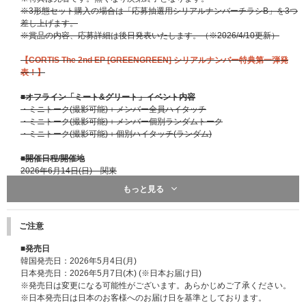
※3形態セット購入の場合は「応募抽選用シリアルナンバーチラシB」を3つ
差し上げます。
※賞品の内容、応募詳細は後日発表いたします。
（※2026/4/10更新）
【CORTIS The 2nd EP [GREENGREEN] シリアルナンバー特典第一弾発
表！】
■オフライン「ミート&グリート」イベント内容
・ミニトーク(撮影可能)＋メンバー全員ハイタッチ
・ミニトーク(撮影可能)＋メンバー個別ランダムトーク
・ミニトーク(撮影可能)＋個別ハイタッチ(ランダム)
■開催日程/開催地
2026年6月14日(日) 関東
※開催時間、会場、応募期間、その他詳細は後日ご案内いたします。
もっと見る
※開催日程は変更される場合がありますので、あらかじめご了承ください。
■オンライン｢ミート&グリート」イベント内容
ご注意
・メンバー個別オンライントーク
抽選でランダム当選されたメンバーと約30秒間、個別でオンライントーク
■発売日
をすることができます。
韓国発売日：2026年5月4日(月)
日本発売日：2026年5月7日(木) (※日本お届け日)
・メンバー全員リレー式オンライントーク
※発売日は変更になる可能性がございます。あらかじめご了承ください。
全メンバーと順番に約30秒ずつオンライントークをすることができます。
※日本発売日は日本のお客様へのお届け日を基準としております。