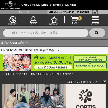
ゲスト
様
0
商品を探す
マイページ
お気に入り
カート
メニュー
本店とANNEX店について
UNIVERSAL MUSIC STORE 本店に戻る ＞
STOREトップ
>
CORTIS
>
GREENGREEN【Dice ver.】
CORTIS バイオグラフィー