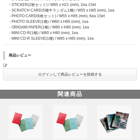
催日時点で有効会員でない場合ご応募いただけない場合がございます。
- STICKER(2枚セット) / W85 x H21 (mm), 2ea 1Set
※新規入会のご案内はこちら※外部サイトに移ります。
- SCRATCH CARD(5種中ランダム1種) / W55 x H85 (mm), 1ea
- PHOTO CARD(6枚セット) / W55 x H85 (mm), 6ea 1Set
■開催日程/開催地
- PHOTO SLEEVE(1種) / W60 x H90 (mm), 1ea
2026年9月21日(月・祝) 関東
- ORIGAMI PAPER(1種) / W80 x H80 (mm), 1ea
※開催時間、応募期間、その他詳細は後日あらためてご案内いたします。
- MINI CD-R(1種) / W80 x H80 (mm), 1ea
※開催日程は変更される場合がありますので、あらかじめご了承ください。
- MINI CD-R SLEEVE(1種) / W85 x H85 (mm), 1ea
※UNIVERSAL MUSIC STORE購入者に差し上げる「シリアルナンバーチラ
シB」では、オフライン｢ミート&グリート」イベントとオンライン｢ミート
商品レビュー
&グリート」イベントの両方にご応募いただけます。
■
応募方法、応募期間、注意事項、ご本人確認等の詳細は下記よりご確認く
ださい。※外部サイトに移ります。
CORTIS The 2nd EP [GREENGREEN] シリアルナンバー特典第一弾発
表！
CORTIS The 2nd EP [GREENGREEN] シリアルナンバー特典第二弾発
関連商品
表！