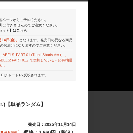
品ページからご予約ください。
特典は付きませんのでご注意ください。
)【2形態セット】はこちら
月14日(金)」
となります。発売日の異なる商品
のお届けになりますのでご注意ください。
ABELS: PART 01 (Trunk Shorts Ver.)』、
は『NO LABELS: PART 01』で実施している＜応募抽選
い。
CLE]チャート)へ反映されます。
se Ver.)【単品ランダム】
発売日：2025年11月14日
価格：2,860円（税込）