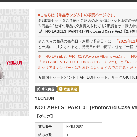
■こちらは【単品ランダム】の販売ページです。
※2形態セットをご予約・ご購入のお客様はセット販売の商
※商品を1枚ずつ単品で2点購入されても2形態セット購入
NO LABELS: PART 01 (Photocard Case Ver.
※こちらの商品の発売日（お届け予定日）は、
「2025年11
と一緒にご注文されると、発売日の遅い商品に併せて一括で
※『NO LABELS: PART 01 (Weverse Albums ver.)』、『NO L
『NO LABELS: PART 01 (Photocard Case Ver.)』
用シリアルナンバー＞は対象外になりますのでご注意くださ
★韓国チャート(ハント[HANTEO]チャート、サークル[CIR
YEONJUN
NO LABELS: PART 01 (Photocard Ca
【グッズ】
商品番号
HYBJ-2059
組み枚数
1