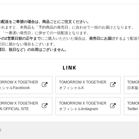
の配送をご希望の場合は、商品ごとにご注文ください。
されますと、本商品も「予約商品の発売日」に合わせて一括のお届けとなります。
、「一番遅い発売日」に併せての一括配送となります。
ーの2営業日前の正午まで
にご購入いただいた場合は、
発売日にお届け
するよう配送
売日に届かない場合もございます。
曜日、祝日など）の出荷はございません。
LINK
ORROW X TOGETHER
TOMORROW X TOGETHER
TOMO
シャルFacebook
オフィシャルX
日本版
ORROW X TOGETHER
TOMORROW X TOGETHER
TOMO
N OFFICIAL SITE
オフィシャルInstagram
Twitter
！