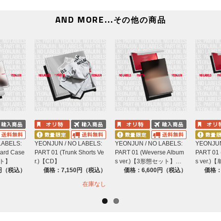
AND MORE...
その他の商品
LABELS:
YEONJUN / NO LABELS:
YEONJUN / NO LABELS:
YEONJUN
card Case
PART 01 (Trunk Shorts Ve
PART 01 (Weverse Album
PART 01 
ット】
r.)【CD】
s ver.)【3形態セット】…
s ver
0円（税込）
価格：7,150円（税込）
価格：6,600円（税込）
価格：
在庫なし