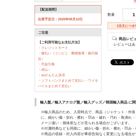
【配送期間】
数量
出荷予定日：2026年08月10日
1注文につき
ご注意
商品レビ
【ご利用可能なお支払方法】
レビューはあ
・クレジットカード
・後払い（コンビニ・郵便振替・銀行振
込）
・代金引換
・d払い
・auかんたん決済
・ソフトバンクまとめて支払い・ワイモ
バイルまとめて支払い
輸入盤／輸入アナログ盤／輸入グッズ／韓国輸入商品 に
※輸入商品のため、入荷時点で、商品（ジャケット・外装
に、細かい傷・折れ・擦れ・凹み・破れ・汚れ・角潰れ・
メージ違い・個体差などが見られる場合がございます。
※付属特典なども同様に、細かい傷・折れ・擦れ・凹み・
※商品の収録・封入内容が事前告知なく変更になる場合が