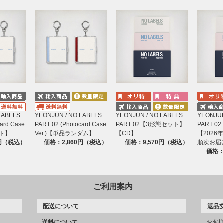
LABELS:
YEONJUN / NO LABELS:
YEONJUN / NO LABELS:
YEONJUN
card Case
PART 02 (Photocard Case
PART 02【3形態セット】
PART 
ット】
Ver.)【単品ランダム】
【CD】
【2026
0円（税込）
価格：2,860円（税込）
価格：9,570円（税込）
順次お届
価格：
ご利用案内
配送について
返品
送料について
お客