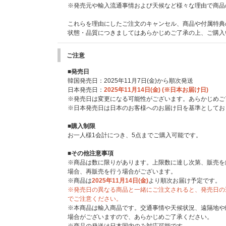
※発売元や輸入流通事情および天候など様々な理由で商品
これらを理由にしたご注文のキャンセル、商品や付属特典
状態・品質につきましてはあらかじめご了承の上、ご購入
ご注意
■発売日
韓国発売日：2025年11月7日(金)から順次発送
日本発売日：
2025年11月14日(金) (※日本お届け日)
※発売日は変更になる可能性がございます。あらかじめご
※日本発売日は日本のお客様へのお届け日を基準としてお
■購入制限
お一人様1会計につき、5点までご購入可能です。
■その他注意事項
※商品は数に限りがあります。上限数に達し次第、販売を
場合、再販売を行う場合がございます。
※商品は
2025年11月14日(金)
より順次お届け予定です。
※発売日の異なる商品と一緒にご注文されると、発売日の
でご注意ください。
※本商品は輸入商品です。交通事情や天候状況、遠隔地や
場合がございますので、あらかじめご了承ください。
※商品の発送は日本国内のみ対応可能です。