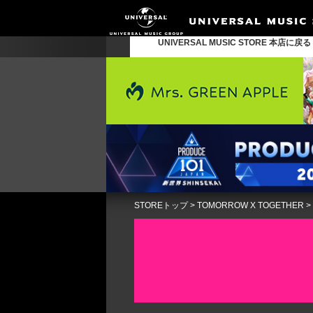
UNIVERSAL MUSIC STORE 本店に戻
STOREトップ
>
TOMORROW X TOGETHER
>