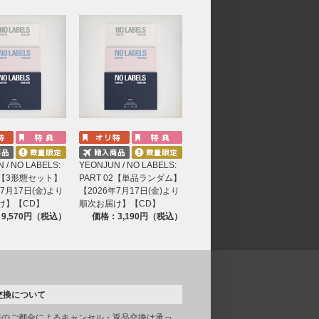
 / NO LABELS:
YEONJUN / NO LABELS:
02【3形態セット】
PART 02【単品ランダム】
年7月17日(金)より
【2026年7月17日(金)より
け】【CD】
順次お届け】【CD】
9,570円（税込）
価格：3,190円（税込）
交換について
様のご都合によるキャンセル・返品交換は承っ