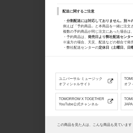
配送に関するご注意
・
分割配送には対応しておりません。別々
例えば「予約商品」と本商品を一緒に注文
複数の予約商品が同じ注文にあった場合は
・予約商品は、
発売日より弊社配送センタ
※遠方の場合、天災、配送などの都合で発
・弊社配送センターの
定休日（土曜日、日
ユニバーサル ミュージック
TOM
オフィシャルサイト
オフィ
TOMORROW X TOGETHER
TOM
YouTube公式チャンネル
JAPA
この商品を見た人は、こんな商品も見ています