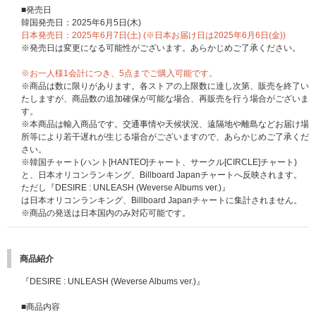
■発売日
韓国発売日：2025年6月5日(木)
日本発売日：2025年6月7日(土) (※日本お届け日は2025年6月6日(金))
※発売日は変更になる可能性がございます。あらかじめご了承ください。
※お一人様1会計につき、5点までご購入可能です。
※商品は数に限りがあります。各ストアの上限数に達し次第、販売を終了い
たしますが、商品数の追加確保が可能な場合、再販売を行う場合がございま
す。
※本商品は輸入商品です。交通事情や天候状況、遠隔地や離島などお届け場
所等により若干遅れが生じる場合がございますので、あらかじめご了承くだ
さい。
※韓国チャート(ハント[HANTEO]チャート、サークル[CIRCLE]チャート)
と、日本オリコンランキング、Billboard Japanチャートへ反映されます。
ただし『DESIRE : UNLEASH (Weverse Albums ver.)』
は日本オリコンランキング、Billboard Japanチャートに集計されません。
※商品の発送は日本国内のみ対応可能です。
商品紹介
『DESIRE : UNLEASH (Weverse Albums ver.)』
■商品内容