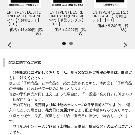
ENHYPEN / DESIRE :
ENHYPEN / DESIRE :
ENHYPEN / DESIRE :
UNLEASH (ENGENE
UNLEASH (ENGENE
UNLEASH【3形態セ
ver.)【7形態セット】
ver.)【単品ランダム】
ット】【CD】
【CD】
【CD】
価格：9,240円（税
価格：15,400円（税
価格：2,200円（税
込）
込）
込）
配送に関するご注意
・
分割配送には対応しておりません。別々の配送をご希望の場合は、商品ご
とにご注文ください。
例えば「予約商品」と本商品を一緒に注文されますと、本商品も「予約商品
の発売日」に合わせて一括のお届けとなります。
複数の予約商品が同じ注文にあった場合は、「一番遅い発売日」に併せての
一括配送となります。
・予約商品は、
発売日より弊社配送センターの2営業日前の正午まで
にご購
入いただいた場合は、
発売日にお届け
するよう配送準備を行っております。
※遠方の場合、天災、配送などの都合で発売日に届かない場合もございま
す。
・弊社配送センターの
定休日（土曜日、日曜日、祝日など）の出荷はござい
ません。