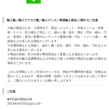
輸入盤／輸入アナログ盤／輸入グッズ／韓国輸入商品 に関するご注意
※輸入商品のため、入荷時点で、商品（ジャケット・外装ビニール・外装
箱・ケース・封入物など含む）に、細かい傷・折れ・擦れ・凹み・破れ・汚
れ・角潰れ・再生に影響のないディスク盤面の傷・汚れ・イメージ違い・個
体差などが見られる場合がございます。
※付属特典なども同様に、細かい傷・折れ・擦れ・凹み・破れ・汚れなどが
見られる場合がございます。
※商品の収録・封入内容が事前告知なく変更になる場合がございます。
※発売元や輸入流通事情および天候など様々な理由で商品のお届けが遅れる
場合がございます。
これらを理由にしたご注文のキャンセル、商品や付属特典の返品・交換はお
受けいたしかねます。商品の状態・品質につきましてはあらかじめご了承の
上、ご購入いただけますようお願い申し上げます。
ご注意
■予約販売開始日時
2025年4月25日(金)11:00～