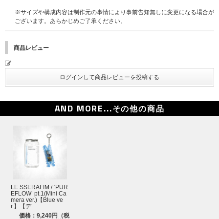
日(月) 17:00頃
※サイズや構成内容は制作元の事情により事前告知無しに変更になる場合が
【第3回】2026年6月16日(火)11:00～6月23日(火)10:59 → 当落発表：6月2
ございます。あらかじめご了承ください。
9日(月) 17:00頃
※締切間近など時間帯によっては、応募画面に繋がりにくい場合がございま
商品レビュー
す。余裕を持ってご応募ください。
※上記応募期間以外はご応募いただけません。あらかじめご了承ください。
※商品が届かない、受け取れない等の理由を含め、いかなる場合も上記応募
期間以外はご応募いただけません。あらかじめご了承ください。
※オンラインショップにてご購入の方は、商品受取日と上記スケジュールを
必ずご自身でご確認のうえ、ご購入・ご応募ください。
AND MORE...
その他の商品
■応募方法及び注意事項
※シリアルナンバー1つにつき1回のご応募が可能であり、お一人様何回で
もご応募可能です。
※本企画は日本国内限定の企画です。海外からのお問い合わせには対応いた
しかねますので、あらかじめご了承ください。
LE SSERAFIM / ‘PUR
EFLOW’ pt.1(Mini Ca
mera ver.)【Blue ve
r.】【デ…
価格：9,240円（税