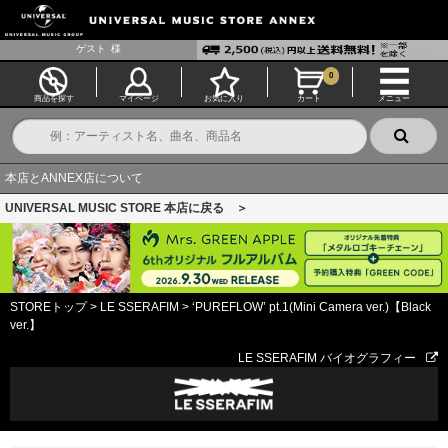
ゲスト
様
0
商品を探す
マイページ
お気に入り
カート
メニュー
本店とANNEX店について
UNIVERSAL MUSIC STORE 本店に戻る ＞
STOREトップ
>
LE SSERAFIM
>
‘PUREFLOW’ pt.1(Mini Camera ver.)【Black
ver.】
LE SSERAFIM バイオグラフィー