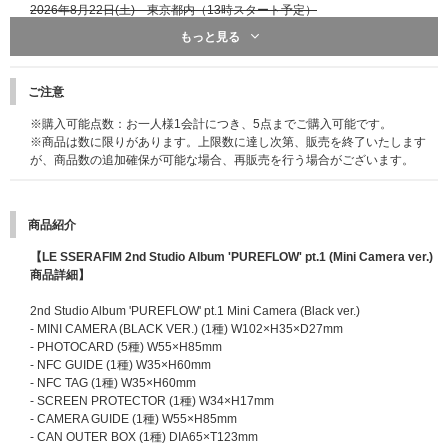
2026年8月22日(土) 東京都内（13時スタート予定）
2026年8月23日(日) 大阪市内（13時スタート予定）
もっと見る
※開催時間、その他詳細は後日当選者向けにあらためてご案内いたします。
※開催会場は当選者のみにお伝えする予定です。
ご注意
※開催日程は変更される場合があります。
※購入可能点数：お一人様1会計につき、5点までご購入可能です。
■オフライン特典会イベント内容
※商品は数に限りがあります。上限数に達し次第、販売を終了いたします
・ミニトーク/ミニフォトタイム＋メンバー指定個別ツーショット撮影
が、商品数の追加確保が可能な場合、再販売を行う場合がございます。
・ミニトーク＋メンバー全員サイン会(2部実施予定)(2部の内、1部はFEAR
NOT Membership (JP)会員限定となります。)
・ミニトーク/ミニフォトタイム＋メンバー指定個別サイン会(FEARNOT Me
商品紹介
mbership (JP)会員限定となります。)
・ミニトーク/ミニフォトタイム＋全員ハイタッチ
【LE SSERAFIM 2nd Studio Album 'PUREFLOW' pt.1 (Mini Camera ver.)
商品詳細】
※イベント内容の詳細は後日ご案内いたします。
※メンバー全員サイン会のうち1部とミニトーク/ミニフォトタイム＋メンバ
2nd Studio Album 'PUREFLOW' pt.1 Mini Camera (Black ver.)
ー指定個別サイン会は「LE SSERAFIM GLOBAL OFFICIAL FANCLUB FEA
- MINI CAMERA (BLACK VER.) (1種) W102×H35×D27mm
RNOT MEMBERSHIP (JP)会員限定イベント」です。イベント開催日時点で
- PHOTOCARD (5種) W55×H85mm
有効会員でない場合参加対象外になる場合がございます。
- NFC GUIDE (1種) W35×H60mm
- NFC TAG (1種) W35×H60mm
■応募期間(全3回)
- SCREEN PROTECTOR (1種) W34×H17mm
【第1回】2026年6月1日(月)11:00～6月9日(火)10:59 → 当落発表：6月15日
- CAMERA GUIDE (1種) W55×H85mm
(月) 17:00頃
- CAN OUTER BOX (1種) DIA65×T123mm
【第2回】2026年6月9日(火)11:00～6月16日(火)10:59 → 当落発表：6月22