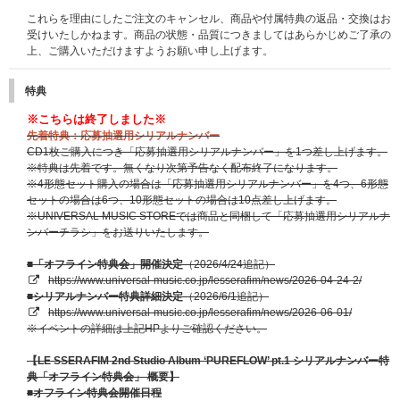
これらを理由にしたご注文のキャンセル、商品や付属特典の返品・交換はお
受けいたしかねます。商品の状態・品質につきましてはあらかじめご了承の
上、ご購入いただけますようお願い申し上げます。
特典
※こちらは終了しました※
先着特典：応募抽選用シリアルナンバー
CD1枚ご購入につき「応募抽選用シリアルナンバー」を1つ差し上げます。
※特典は先着です。無くなり次第予告なく配布終了になります。
※4形態セット購入の場合は「応募抽選用シリアルナンバー」を4つ、6形態
セットの場合は6つ、10形態セットの場合は10点差し上げます。
※UNIVERSAL MUSIC STOREでは商品と同梱して「応募抽選用シリアルナ
ンバーチラシ」をお送りいたします。
■「オフライン特典会」開催決定
（2026/4/24追記）
https://www.universal-music.co.jp/lesserafim/news/2026-04-24-2/
■シリアルナンバー特典詳細決定
（2026/6/1追記）
https://www.universal-music.co.jp/lesserafim/news/2026-06-01/
※イベントの詳細は上記HPよりご確認ください。
【LE SSERAFIM 2nd Studio Album ‘PUREFLOW’ pt.1 シリアルナンバー特
典「オフライン特典会」 概要】
■オフライン特典会開催日程