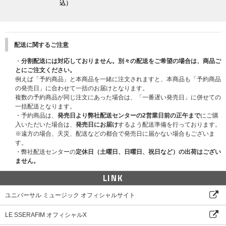
込）
配送に関するご注意
・
分割配送には対応しておりません。別々の配送をご希望の場合は、商品ご
とにご注文ください。
例えば「予約商品」と本商品を一緒に注文されますと、本商品も「予約商品
の発売日」に合わせて一括のお届けとなります。
複数の予約商品が同じ注文にあった場合は、「一番遅い発売日」に併せての
一括配送となります。
・予約商品は、
発売日より弊社配送センターの2営業日前の正午まで
にご購
入いただいた場合は、
発売日にお届け
するよう配送準備を行っております。
※遠方の場合、天災、配送などの都合で発売日に届かない場合もございま
す。
・弊社配送センターの
定休日（土曜日、日曜日、祝日など）の出荷はござい
ません。
LINK
ユニバーサル ミュージック オフィシャルサイト
LE SSERAFIM オフィシャルX