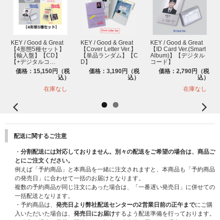
KEY / Good & Great
KEY / Good & Great
KEY / Good & Great
【4形態5種セット】
【Cover Letter Ver.】
【ID Card Ver.(Smart
【輸入盤】【CD】
【単品ランダム】【C
Album)】【デジタル
【+デジタルコ…
D】
コード】
価格：15,150円（税
価格：3,190円（税
価格：2,790円（税
込）
込）
込）
在庫なし
在庫なし
配送に関するご注意
・
分割配送には対応しておりません。別々の配送をご希望の場合は、商品ご
とにご注文ください。
例えば「予約商品」と本商品を一緒に注文されますと、本商品も「予約商品
の発売日」に合わせて一括のお届けとなります。
複数の予約商品が同じ注文にあった場合は、「一番遅い発売日」に併せての
一括配送となります。
・予約商品は、
発売日より弊社配送センターの2営業日前の正午まで
にご購
入いただいた場合は、
発売日にお届け
するよう配送準備を行っております。