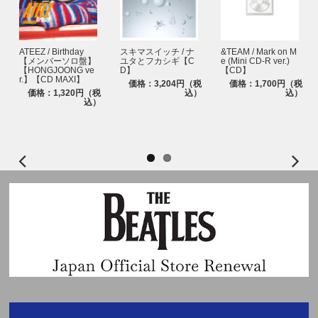
ATEEZ / Birthday
スキマスイッチ / ナ
&TEAM / Mark on M
【メンバーソロ盤】
ユタとフカシギ【C
e (Mini CD-R ver.)
【HONGJOONG ve
D】
【CD】
r.】【CD MAXI】
価格：3,204円（税
価格：1,700円（税
価格：1,320円（税
込）
込）
込）