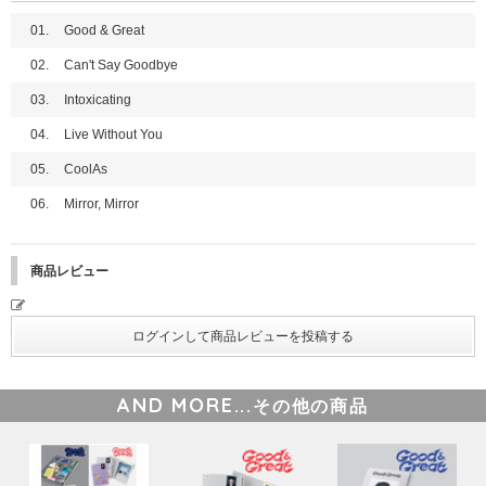
01.
Good & Great
02.
Can't Say Goodbye
03.
Intoxicating
04.
Live Without You
05.
CoolAs
06.
Mirror, Mirror
商品レビュー
AND MORE...
その他の商品