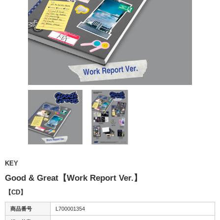
KEY
Good & Great【Work Report Ver.】
【CD】
商品番号
L700001354