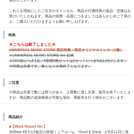
場合がございます。
これらを理由にしたご注文のキャンセル、商品や付属特典の返品・交換はお
受けいたしかねます。商品の状態・品質につきましてはあらかじめご了承の
上、ご購入いただけますようお願い申し上げます。
特典
※こちらは終了しました※
UNIVERSAL MUSIC STORE 限定特典：限定オリジナルトレカ（1種）
※UNIVERSAL MUSIC STORE Ver. 絵柄
※CD1枚につき1点／4形態5種セットは1セットにつき5点お付けします。
※特典は先着です。無くなり次第終了となります。
ご注意
※商品は先着で数には限りがあり、上限数に達し次第、販売を終了いたしま
すが、商品数の追加確保が可能な場合、再販売を行う場合がございます。
商品紹介
■【Work Report Ver.】
SHINee KEYの2枚目の韓国ミニアルバム「Good & Great」が9月11日に発