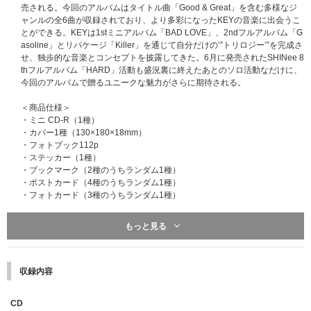
売される。今回のアルバムはタイトル曲「Good & Great」を含む多様なジ
ャンルの全6曲が収録されており、より多彩になったKEYの音楽に出会うこ
とができる。KEYは1stミニアルバム「BAD LOVE」、2ndフルアルバム「G
asoline」とリパケージ「Killer」を通じて自分だけの’”トリロジー’”を完成さ
せ、独歩的な音楽とコンセプトを披露してきた。6月に発売されたSHINee 8
thフルアルバム「HARD」活動も盛況裏に終えたあとのソロ活動なだけに、
今回のアルバムで贈るユニークな魅力がさらに期待される。
＜商品仕様＞
・ミニ CD-R（1種）
・カバー1種（130×180×18mm）
・フォトブック112p
・ステッカー（1種）
・ブックマーク（2種のうちランダム1種）
・ポストカード（4種のうちランダム1種）
・フォトカード（3種のうちランダム1種）
※こちらの商品は通常のCDよりも規格の小さいミニCD仕様となり、ミニC
もっと見る
Dの再生をサポートしていない一部のCDプレーヤーでは動作しません。予
めご了承ください。
収録内容
CD