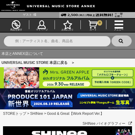
ゲスト
様
0
商品を探す
マイページ
お気に入り
カート
メニュー
本店とANNEX店について
UNIVERSAL MUSIC STORE 本店に戻る ＞
STOREトップ
>
SHINee
>
Good & Great【Work Report Ver.】
SHINee バイオグラフィー