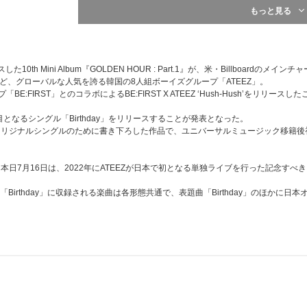
[当選人数] 東京・兵庫共通：各日程800名（各日程：各メン
もっと見る
※各日程[1部][2部]の2部開催となります。
④メンバー別ハイタッチ会（※希望メンバー選択不可）
[当選人数] 東京・兵庫共通：各日程1,600名（各日程：各メ
※各日程[1部][2部]の2部開催となります。
⑤団体お見送り会
h Mini Album『GOLDEN HOUR : Part.1』が、米・Billboardのメインチ
[当選人数] 東京各日程250名、兵庫各日程150名、合計80
ど、グローバルな人気を誇る韓国の8人組ボーイズグループ「ATEEZ」。
E:FIRST」とのコラボによるBE:FIRST X ATEEZ ‘Hush-Hush’をリリー
★2025年1月13日（月・祝）福岡県福岡市内
①
【ATEEZ JAPAN OFFICIAL FANCLUB会員限定】
プレミ
枚目となるシングル「Birthday」をリリースすることが発表となった。
[当選人数] 福岡：合計60名
日本オリジナルシングルのために書き下ろした作品で、ユニバーサルミュージック移籍後初
②メンバー別サイン会（※希望メンバー選択可）
[当選人数] 福岡：各メンバー30名、合計240名
③団体お見送り会
た本日7月16日は、2022年にATEEZが日本で初となる単独ライブを行った記念すべき
[当選人数] 福岡：合計70名
irthday」に収録される楽曲は各形態共通で、表題曲「Birthday」のほかに日本オリ
※イベント内容の詳細、注意事項は後日ご案内いたします
【B】スペシャル特典プレゼント企画！
①メンバー全員直筆サイン入りポスタープレゼント
[当選人数] 30名
②直筆サイン入りフォトカードプレゼント（※希望メンバ
[当選人数] 各メンバー10名、合計80名
※③のフォトカードに直筆サインを入れたものになります
③印字メッセージ入りフォトカードプレゼント（※希望メ