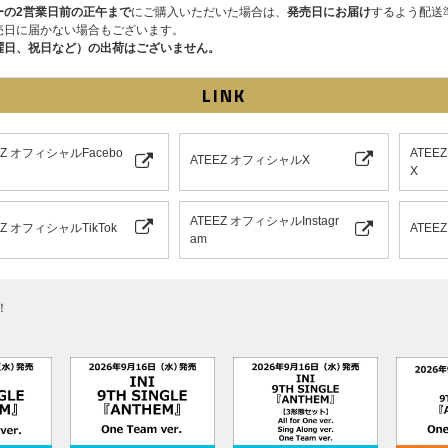
ーの2営業日前の正午まで
にご購入いただいた場合は、
発売日にお届け
するよう配送
対象イベント：メンバー別握手会（福岡）、メンバー別サ
売日に届かない場合もございます。
応募期間：
2024年11月8日（金）11:00～2024年11月12
曜日、祝日など）の出荷はございません。
当落発表：
2024年11月15日（金）20:00頃
【2回目】
対象イベント：ビデオ通話会①（2025年1月9日）
LINK
応募期間：
2024年11月8日（金）11:00～2024年11月18
当落発表：
2024年11月22日（金）20:00頃
【3回目】
EZ オフィシャルFacebo
ATEE
対象イベント：ビデオ通話会②（2025年1月11日）、“星をつけろ
ATEEZ オフィシャルX
X
応募期間：
2024年11月8日（金）11:00～2024年11月24
当落発表：
2024年11月28日（木）20:00頃
ATEEZ オフィシャルInstagr
EZ オフィシャルTikTok
ATE
※各回の締切間近などの時間帯によっては、繋がりにくい
am
い。
※上記応募期間以外はご応募いただけません。あらかじめ
※商品が届かない、受け取れない等の理由を含め、いかな
せん。あらかじめご了承ください。
！
※オンラインショップにてご購入の方は、商品受取日と上
購入・ご応募ください。
その他詳細はこちらをご確認ください。
※初回プレス分のみの封入特典となります。初回分終了後
了承ください。