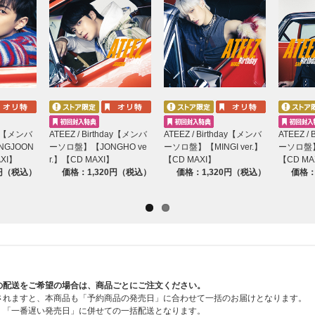
【A】ATEEZ JAPAN 4TH SINGLE「Birthday」発
★2025年1月9日（木）東京都内
★2025年1月11日（土）兵庫県神戸市内
★2025年1月13日（月・祝）福岡県福岡市内
①“星をつけろ365” meet & greet
[当選人数] 東京・兵庫・福岡共通：各日程50名、合計150
★2025年1月13日（月・祝）福岡県福岡市内
①
【ATEEZ JAPAN OFFICIAL FANCLUB会員限定】
メンバ
day【メンバ
ATEEZ / Birthday【メンバ
ATEEZ / Birthday【メンバ
ATEEZ /
[当選人数] 福岡：各メンバー30名、合計120名
GJOON
ーソロ盤】【JONGHO ve
ーソロ盤】【MINGI ver.】
ーソロ盤】
②メンバー別サイン会（※希望メンバー選択可）
AXI】
r.】【CD MAXI】
【CD MAXI】
【CD MA
[当選人数] 福岡：各メンバー20名、合計160名
0円（税込）
価格：1,320円（税込）
価格：1,320円（税込）
価格：
※イベント内容の詳細、注意事項は後日ご案内いたします
【B】ビデオ通話会開催決定！
★開催日程
①2025年1月9日（木）18:50開始（予定）
②2025年1月11日（土）18:40開始（予定）
※希望メンバー選択可
※各部開催時間は後日ご案内いたします。
の配送をご希望の場合は、商品ごとにご注文ください。
されますと、本商品も「予約商品の発売日」に合わせて一括のお届けとなります。
■応募期間
、「一番遅い発売日」に併せての一括配送となります。
【1回目】