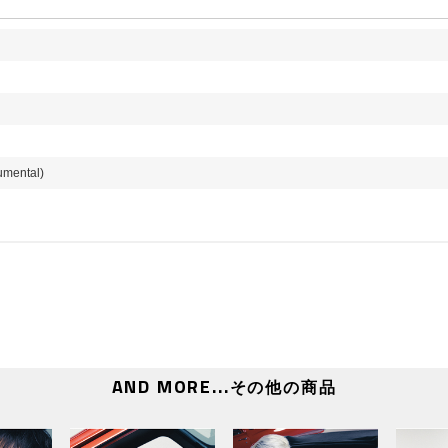
[当選人数] 各メンバー100名、合計800名
※メッセージはメンバーが書いたものを印字したものにな
■応募期間
【A】オフラインイベントご招待、【B】スペシャル特典
す。
【1回目】
対象：【ATEEZ JAPAN OFFICIAL FANCLUB会員
APAN OFFICIAL FANCLUB会員限定】メンバー別握手
応募期間：
2024年10月1日（火）11:00～2024年10月7日
umental)
当落発表：
2024年10月11日（金）20:00頃
【2回目】
対象：メンバー別サイン会（全会場）、メンバー別ハイタ
応募期間：
2024年10月1日（火）11:00～2024年10月15
当落発表：
2024年10月18日（金）20:00頃
【3回目】
対象：メンバー別ハイタッチ会（東京・兵庫）、団体お見
応募期間：
2024年10月15日（火）11:00～2024年10月21
当落発表：
2024年10月25日（金）20:00頃
【4回目】
対象：スペシャル特典プレゼント企画！
AND MORE...
その他の商品
応募期間：
2024年10月1日（火）11:00～2024年10月28
当落発表：
2024年11月1日（金）20:00頃
【ATEEZ JAPAN 4TH SINGLE「Birthday」シリア