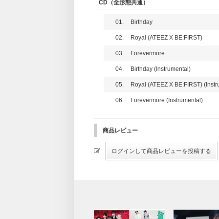
CD（全形態共通）
01.
Birthday
02.
Royal (ATEEZ X BE:FIRST)
03.
Forevermore
04.
Birthday (Instrumental)
05.
Royal (ATEEZ X BE:FIRST) (Instr
06.
Forevermore (Instrumental)
商品レビュー