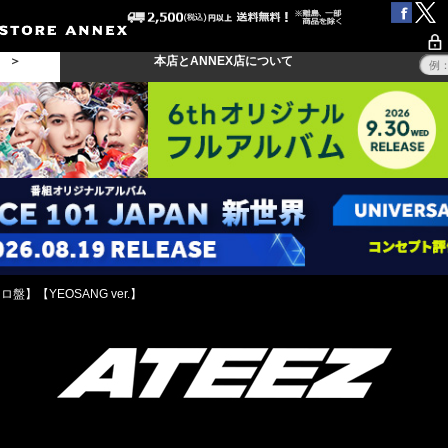
る ＞
本店とANNEX店について
ソロ盤】【YEOSANG ver.】