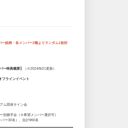
バー絵柄・各メンバー2種よりランダム1枚封
ルナンバー特典概要】
（※2024/9/21更新）
売記念オフラインイベント
アム団体サイン会
ー別握手会（※希望メンバー選択可）
バー30名）、合計960名