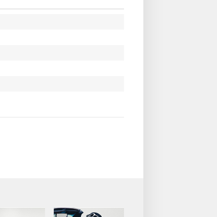
ります。
プレゼント企画！はそれぞれ応募期間が異なりま
限定】プレミアム団体サイン会（全会場）、【ATEEZ J
会（東京・兵庫）
（月）10:00
ッチ会（東京・兵庫）
日（火）10:00
送り会（全会場）
日（月）10:00
日（月）10:00
ルナンバー第二弾 特典概要】
（※2024/11/6更新）