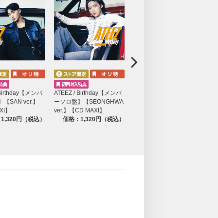
売記念オフラインイベント
名
ー別握手会（※希望メンバー選択可）
 Birthday【メンバ
ATEEZ / Birthday【メンバ
ATEEZ / Birthday【メンバ
A
【SAN ver.】
ーソロ盤】【SEONGHWA
ーソロ盤】【WOOYOUNG
ー
XI】
ver.】【CD MAXI】
ver.】【CD MAXI】
r
1,320円（税込）
価格：1,320円（税込）
価格：1,320円（税込）
。