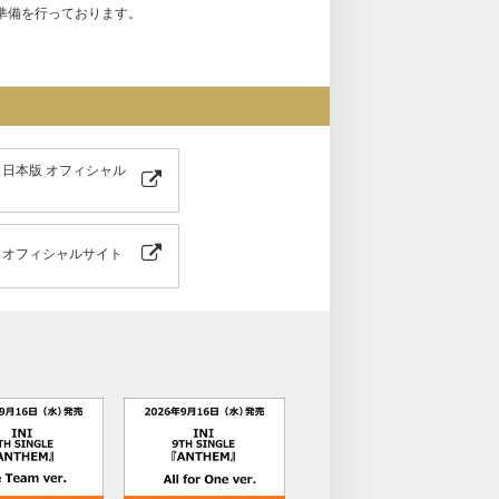
準備を行っております。
イン会（福岡）
日（火）10:00
日（月）10:00
Z 日本版 オフィシャル
365” meet & greet（東京・兵庫・福岡）
日（日）23:59
EZ オフィシャルサイト
場合がございます。余裕を持ってご応募くださ
ご了承ください。
る場合も上記応募期間以外はご応募いただけま
記スケジュールを必ずご自身でご確認の上、ご
も商品ページの表記の変更はございません。ご