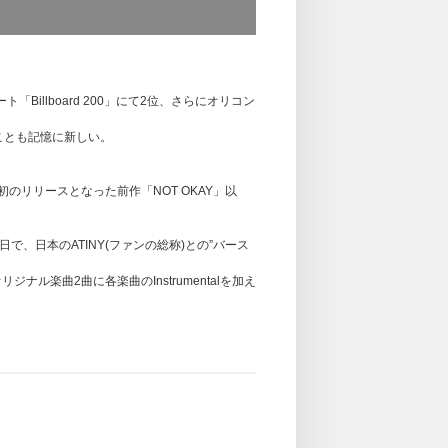
バー100名）、合計3,200名
ンバー200名）、合計6,400名
ャート「Billboard 200」にて2位、さらにオリコン
0名
スしたことも記憶に新しい。
アム団体サイン会
のリリースとなった前作「NOT OKAY」以
日で、日本のATINY(ファンの総称)との”バース
ジナル楽曲2曲に各楽曲のInstrumentalを加え
。
ー選択可）
。
ンバー選択不可）