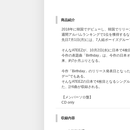
商品紹介
2018年に韓国でデビューし、韓国でリリースした10t
週間アルバムランキングで1位を獲得するな
先日7月1日(月)には、7人組ボーイズグループ「B
そんなATEEZが、10月2日(水)に日本で4
今作の表題曲「Birthday」は、今作の
来、約7か月ぶりとなる。
今作「Birthday」のリリース発表日となっ
デー”でもある。
そんなATEEZの日本で4枚目となるシングル「B
た、計6曲が収録される。
【メンバーソロ盤】
CD only
収録内容