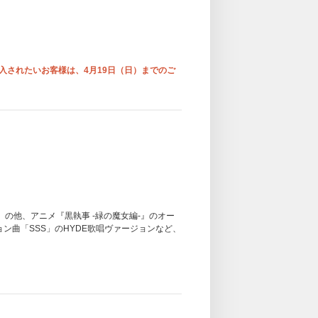
入されたいお客様は、4月19日（日）までのご
SS」の他、アニメ『黒執事 -緑の魔女編-』のオー
ボレーション曲「SSS」のHYDE歌唱ヴァージョンなど、