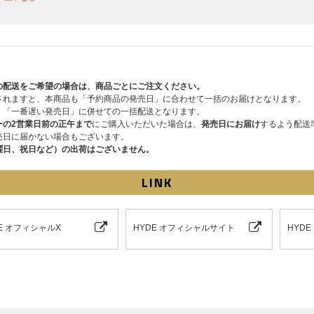
の配送をご希望の場合は、商品ごとにご注文ください。
されますと、本商品も「予約商品の発売日」に合わせて一括のお届けとなります。
、「一番遅い発売日」に併せての一括配送となります。
ーの2営業日前の正午まで
にご購入いただいた場合は、
発売日にお届け
するよう配送
売日に届かない場合もございます。
曜日、祝日など）の出荷はございません。
LINK
E オフィシャルX
HYDE オフィシャルサイト
HYDE 