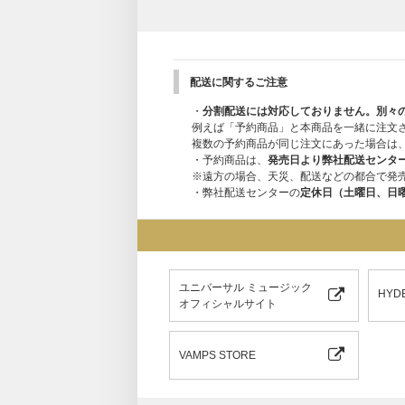
配送に関するご注意
・
分割配送には対応しておりません。別々
例えば「予約商品」と本商品を一緒に注文
複数の予約商品が同じ注文にあった場合は
・予約商品は、
発売日より弊社配送センタ
※遠方の場合、天災、配送などの都合で発
・弊社配送センターの
定休日（土曜日、日
ユニバーサル ミュージック
HYD
オフィシャルサイト
VAMPS STORE