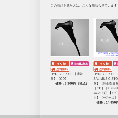
この商品を見た人は、こんな商品も見ています
HYDE / JEKYLL【通常
HYDE / JEKYL
盤】【CD】
SAL MUSIC ST
価格：3,300円（税込）
盤】【完全数量限
【CD】【+Blu-r
∞CARD】【+
ト】【+グッズ】
価格：14,85