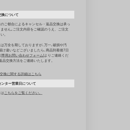
交換について
様のご都合によるキャンセル・返品交換は承っ
りません｡ご注文内容をご確認のうえ、ご注文
さい。
には万全を期しておりますが､万一､破損や汚
届け違いなどございましたら､商品到着後7日
[
専用お問い合わせフォーム
]よりご連絡くだ
｡返品交換方法をご連絡いたします。
交換に関する詳細はこちら
センター営業日について
くは
こちらをご覧ください。