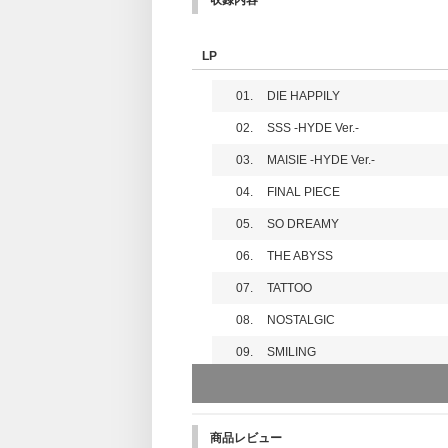
収録内容
LP
01.
DIE HAPPILY
02.
SSS -HYDE Ver.-
03.
MAISIE -HYDE Ver.-
04.
FINAL PIECE
05.
SO DREAMY
06.
THE ABYSS
07.
TATTOO
08.
NOSTALGIC
09.
SMILING
10.
FADING OUT
商品レビュー