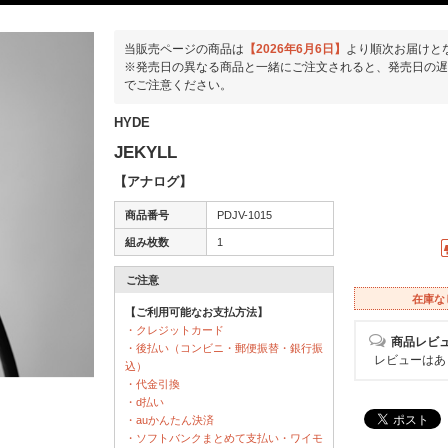
当販売ページの商品は
【2026年6月6日】
より順次お届けと
※発売日の異なる商品と一緒にご注文されると、発売日の遅
でご注意ください。
HYDE
JEKYLL
【アナログ】
商品番号
PDJV-1015
組み枚数
1
ご注意
在庫な
【ご利用可能なお支払方法】
・クレジットカード
商品レビ
・後払い（コンビニ・郵便振替・銀行振
レビューはあ
込）
・代金引換
・d払い
・auかんたん決済
・ソフトバンクまとめて支払い・ワイモ