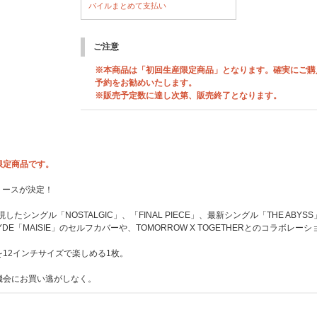
バイルまとめて支払い
ご注意
※本商品は「初回生産限定商品」となります。確実にご購
予約をお勧めいたします。
※販売予定数に達し次第、販売終了となります。
RE限定商品です。
リリースが決定！
たシングル「NOSTALGIC」、「FINAL PIECE」、最新シングル「THE ABY
t. HYDE「MAISIE」のセルフカバーや、TOMORROW X TOGETHERとのコラ
12インチサイズで楽しめる1枚。
機会にお買い逃がしなく。