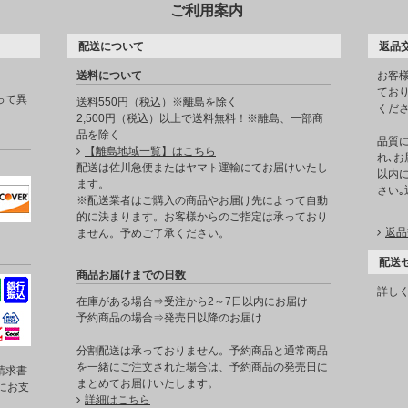
ご利用案内
配送について
返品
送料について
お客
てお
って異
送料550円（税込）※離島を除く
くだ
2,500円（税込）以上で送料無料！※離島、一部商
品を除く
品質
【離島地域一覧】はこちら
れ､お
。
配送は佐川急便またはヤマト運輸にてお届けいたし
以内に
ます。
さい
※配送業者はご購入の商品やお届け先によって自動
的に決まります。お客様からのご指定は承っており
返品
ません。予めご了承ください。
配送
商品お届けまでの日数
詳し
在庫がある場合⇒受注から2～7日以内にお届け
予約商品の場合⇒発売日以降のお届け
分割配送は承っておりません。予約商品と通常商品
を一緒にご注文された場合は、予約商品の発売日に
請求書
まとめてお届けいたします。
にお支
詳細はこちら