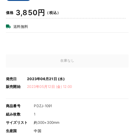
通
3,850円
価格
（税込）
常
価
送料無料
格
在庫なし
発売日
2023年06月21日 (水)
販売開始
2023年05月12日 (金) 12:00
商品番号
PDZJ-1091
組み枚数
1
サイズリスト
約300×300mm
生産国
中国