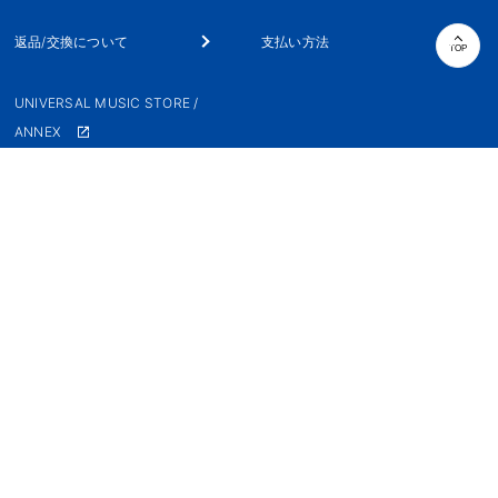
返品/交換について
支払い方法
TOP
UNIVERSAL MUSIC STORE /
ANNEX
ユニバーサルミュージックオフィシャルSNS
UNIVERSAL MUSIC JAPAN
会社概要
個人情報の取扱い
特定商取引に基づく表示
ご利用規約
Cookie許可
本サイトに掲載されている画像等の、全ての内容の無断転載・引用を禁止します。
© 2026 UNIVERSAL MUSIC LLC All rights reserved.