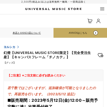
コンテ
2,500円(税込み)以上は送料無料＊離島・一部商品除く
ンツに
進む
ロ
カ
グ
ー
イ
ト
ン
本店とANNEX店について
ANNEXはこちら
ヨルシカ
幻燈【UNIVERSAL MUSIC STORE限定】【完全受注生
産】【キャンバスフレーム「チノカテ」】
【グッズ】
【ご注意】※ご注文前に必ずお読みください
若干数ではございますが、追加確保が可能となりましたの
で、再販売を行います。（2023/5/12 追記）
■販売期間：2023年5月12日(金)12:00～販売予
定数に達し次第受付終了