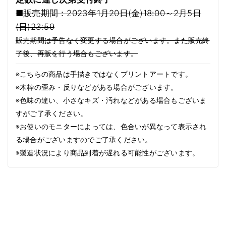
■販売期間：2023年1月20日(金)18:00～2月5日
(日)23:59
販売期間は予告なく変更する場合がございます。また販売終
了後、再販を行う場合もございます。
※こちらの商品は手描きではなくプリントアートです。
※木枠の歪み・反りなどがある場合がございます。
※色味の違い、小さなキズ・汚れなどがある場合もございま
すがご了承ください。
※お使いのモニターによっては、色合いが異なって表示され
る場合がございますのでご了承ください。
※製造状況により商品到着が遅れる可能性がございます。
商品情
報にス
キップ
1