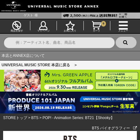
ゲスト
様
0
商品を探す
マイページ
お気に入り
カート
メニュー
本店とANNEX店について
UNIVERSAL MUSIC STORE 本店に戻る ＞
STOREトップ
>
BTS
>
POP! - Animation Series: BT21【Shooky】
BTS バイオグラフィー