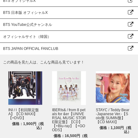
BTS オフィシャルX
BTS 日本版 オフィシャルX
BTS YouTube公式チャンネル
オフィシャルサイト（韓国）
BTS JAPAN OFFICIAL FANCLUB
この商品を見た人は、こんな商品も見ています！
INI / I【初回限定盤
IBERIs& / from 8 pet
STAYC / Teddy Bear
A】【CD MAXI】
als for &er【UNIVE
-Japanese Ver.-【S
【+DVD】
RSAL MUSIC STOR
olo盤 SUMIN盤】
E限定盤】【CD】
【CD MAXI】
価格：1,900円（税
【+Blu-ray】【+GO
込）
価格：1,100円（税
ODS】
込）
価格：16,500円（税