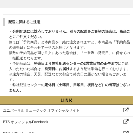
配送に関するご注意
・
分割配送には対応しておりません。別々の配送をご希望の場合は、商品ご
とにご注文ください。
例えば「予約商品」と本商品を一緒に注文されますと、本商品も「予約商品
の発売日」に合わせて一括のお届けとなります。
複数の予約商品が同じ注文にあった場合は、「一番遅い発売日」に併せての
一括配送となります。
・予約商品は、
発売日より弊社配送センターの2営業日前の正午まで
にご購
入いただいた場合は、
発売日にお届け
するよう配送準備を行っております。
※遠方の場合、天災、配送などの都合で発売日に届かない場合もございま
す。
・弊社配送センターの
定休日（土曜日、日曜日、祝日など）の出荷はござい
ません。
LINK
ユニバーサル ミュージック オフィシャルサイト
BTS オフィシャルFacebook