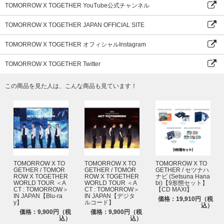
TOMORROW X TOGETHER YouTube公式チャンネル
TOMORROW X TOGETHER JAPAN OFFICIAL SITE
TOMORROW X TOGETHER オフィシャルInstagram
TOMORROW X TOGETHER Twitter
この商品を見た人は、こんな商品も見ています！
TOMORROW X TO
TOMORROW X TO
TOMORROW X TO
GETHER / TOMOR
GETHER / TOMOR
GETHER / セツナハ
ROW X TOGETHER
ROW X TOGETHER
ナビ (Setsuna Hana
WORLD TOUR ＜A
WORLD TOUR ＜A
bi)【9形態セット】
CT : TOMORROW＞
CT : TOMORROW＞
【CD MAXI】
IN JAPAN【Blu-ra
IN JAPAN【デジタ
価格：19,910円（税
y】
ルコード】
込）
価格：9,900円（税
価格：9,900円（税
込）
込）