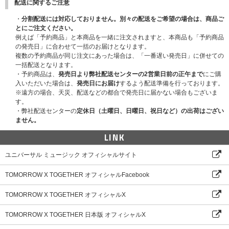
配送に関するご注意
Size: 50x150mm, 5枚 1SET
4-4. CUTTING STICKER
・
分割配送には対応しておりません。別々の配送をご希望の場合は、商品ご
Size: 35x44mm ~ 53x57mm, 10枚 1SET
とにご注文ください。
4-5. LETTER SET
例えば「予約商品」と本商品を一緒に注文されますと、本商品も「予約商品
[LETTER] Size: 120x170mm, 4枚
の発売日」に合わせて一括のお届けとなります。
[ENVELOPE] Size: 130x90mm, 2点
複数の予約商品が同じ注文にあった場合は、「一番遅い発売日」に併せての
[SLEEVE] Size: 130x180mm, 1点
一括配送となります。
・予約商品は、
発売日より弊社配送センターの2営業日前の正午まで
にご購
入いただいた場合は、
発売日にお届け
するよう配送準備を行っております。
※サイズや構成内容は制作元の事情により変更になる場合がございます。あ
※遠方の場合、天災、配送などの都合で発売日に届かない場合もございま
らかじめご了承ください。
す。
※素材の特徴上、クラックや変色、色移りなどが発生する可能性がありま
・弊社配送センターの
定休日（土曜日、日曜日、祝日など）の出荷はござい
す。
ません。
LINK
ⓟ&ⓒ 2023 BIGHIT MUSIC & HYBE. ALL RIGHTS RESERVED.
MADE IN KOREA.
ユニバーサル ミュージック オフィシャルサイト
TOMORROW X TOGETHER オフィシャルFacebook
TOMORROW X TOGETHER オフィシャルX
TOMORROW X TOGETHER 日本版 オフィシャルX