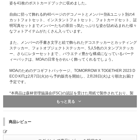
姿を41枚のポストカードブックに収めました。
自由に切って飾れる約40ページのデコノートとメンバー別&ユニット別の4
カットフォトセット、インスタントフォトセット、フォトカードセット、証
明写真セットまでメンバーたちの茶目っ気たっぷりな姿が詰め込まれた様々
なフォトアイテムがたくさん入っています。
また、メンバーの手書き文字と絵で飾られたデコステッカーとカッティング
ステッカー、フォトオブジェクトステッカー、5人5色のスタンプステッカ
ー、さらにレターセットまで 、バラエティ豊かな構成になっているパーテ
ィーパックは、MOAの日常をかわいく飾ってくれるでしょう。
MOAのためのデコギフトパッケージ、TOMORROW X TOGETHER 2023 D
ECO KITは2月7日(火)から予約販売を開始し、2月28日(火)より順次お届け
予定です。
*本商品は森林管理協議会(FSC)の認証を受けた用紙で製作されており、製
品の印刷には自然分解されやすい大豆油インキが使用されています。
もっと見る
*OUT BOX Size: 235X195X55mm
※この箱は、本商品の傷や汚れなどを防ぐ用途になります。本商品ではあり
ませんので、傷や汚れを理由にした商品の返品・交換はお受けいたしかねま
商品レビュー
す。あらかじめご了承ください。
[SPEC]