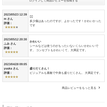
1. POSTCARD BOOK
[POSTCARD] Size: 130x185mm, 41枚
2023/05/23 12:39
2. DECO NOTE
👍🏻
m さん
Size: 130x185mm, 40ページ
多少傷はあったのですが、よかったです！かわいかった
評価：
です
3. PHOTO SET
3-1. 4-CUT PHOTO
[SOLO] Size: 50x150mm, 5枚 1SET
2023/05/12 20:30
かわいい
[UNIT] Size: 152x102mm, 2枚 1SET
ふみ さん
シールなどは使うのがもったいないくらいかわいいで
3-2. INSTANT PHOTO, 9枚 1SET
評価：
す。 コンセプトもかわいくて、大満足です。
Size: 54x86mm
3-3. PHOTOCARD
[PHOTOCARD] Size: 54x86mm, 5枚 1SET
[ENVELOPE] Size: 70x100mm
2023/04/28 09:05
3-4. ID PHOTO
yuuka さん
盛りだくさん！
[ID PHOTO] Size: 30x40mm, 5枚 1SET
評価：
ビジュアルも素敵で中身も盛りだくさん。 大満足です。
[ENVELOPE] Size: 60x90mm
4. PARTY PACK
商品レビューをもっと見る
4-1. DECO STICKER
Size: 102x152mm, 5枚 1SET
4-2. PHOTO OBJECT STICKER
Size: 102x152mm, 2枚 1SET
4-3. STAMP STICKER